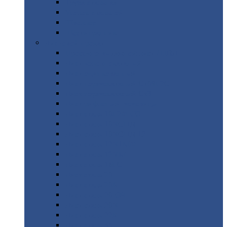
Труба
стальная
Уголок
стальной
Швеллер
Шестигранник
Листовой
прокат
Просечно-вытяжной
лист / ПВЛ
Лист
холоднокатаный
Лист
оцинкованный
Лист
горячекатаный Ст09Г2С
Лист
горячекатаный Ст3
Лист
рифленый: чечевицы
Лист
сталь 10Г2ФБЮ
Лист
сталь 10ХСНД
Лист
сталь 10ХСНД-12
Лист
сталь 12Х1МФ
Лист
сталь 12ХМ
Лист
сталь 16ГС
Лист
сталь 20
Лист
сталь 20К
Лист
сталь 20ЮЧ
Лист
сталь 20Х
Лист
сталь 22К
Лист
сталь 45