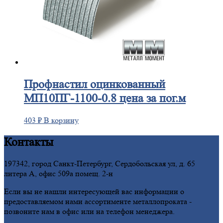
Профнастил
оцинкованный
МП10ПГ-1100-0.8 цена за пог.м
403
₽
В корзину
Контакты
197342, город Санкт-Петербург, Сердобольская ул, д. 65
литера А, офис 509а помещ. 2-н
Если вы не нашли интересующей вас информации о
предоставляемом нами ассортименте металлопроката -
позвоните нам в офис или на телефон менеджера.