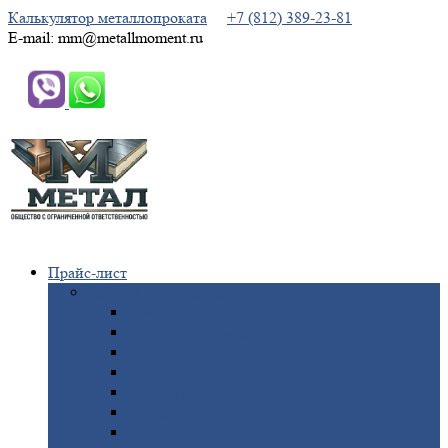
Калькулятор металлопроката
+7 (812) 389-23-81
E-mail: mm@metallmoment.ru
Прайс-лист
Черный
металлопрокат
Арматура
Двутавровая
балка (двутавр)
Квадрат
Круг
стальной
Полоса
стальная
Проволока
Сетка