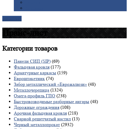
Галерея
Доставка
Контакты
Прайс-лист
Категории
товаров
Панели СИП (SIP)
(69)
Фальцевая кровля
(177)
Арматурные каркасы
(159)
Евроштакетник
(74)
Забор металлический «Еврожалюзи»
(48)
Металлочерепица
(1324)
Омега-профиль ГПО
(238)
Быстровозводимые разборные ангары
(48)
Дорожные ограждения
(108)
Арочная фальцевая кровля
(218)
Сварной решетчатый настил
(13)
Черный металлопрокат
(2932)