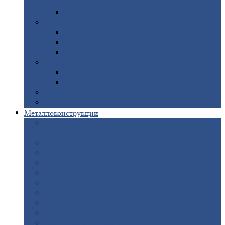
покрытием
Доборные
элементы оцинкованные
Евроштакетник
Штакетник
металлический полукруглый
Штакетник
металлический П-образный
Штакетник
металлический М-образный
Забор
металлический «Еврожалюзи»
Забор
жалюзи — Z
Забор
жалюзи — S
Сантехника
Рельсы
Металлоконструкции
Рамные
конструкции для дорожного
строительства
Быстровозводимые
здания
Металлоконструкции
для мостов
Технологические
металлоконструкции
Козловой
кран
Нестандартные
металлоконструкции
Решетки,
заборы и ограды
Прожекторные
мачты
Изготовление
лестниц из металла
Открытые
крановые эстакады