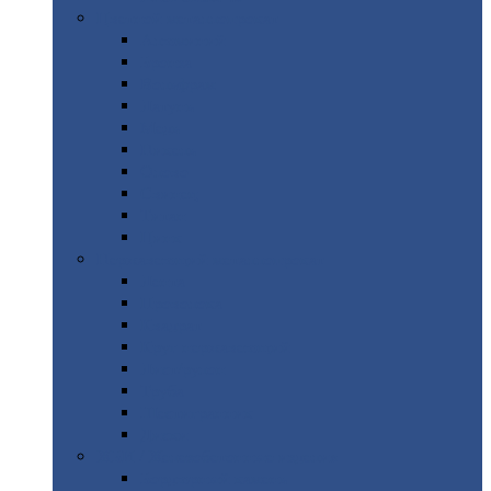
Цветной
металлопрокат
Алюминий
Бронза
Вольфрам
Латунь
Медь
Никель
Олово
Свинец
Титан
Цинк
Нержавеющий
металлопрокат
Лента
Проволока
Квадрат
Круг
нержавеющий
Лист/рулон
Труба
Шестигранник
Диски
ЖБИ
/ Железобетонные изделия
Бордюрный
камень