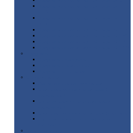
Профнастил
с нестандартной шириной С21
Профнастил
с нестандартной шириной
МП35
Профнастил
с нестандартной шириной
НС35
Профнастил
с нестандартной шириной С44
Профнастил
с нестандартной шириной Н60
Профнастил
с нестандартной шириной Н75
Профнастил
с нестандартной шириной Н114
Профнастил
Профнастил
для крыши
Профнастил
окрашенный
Профнастил
оцинкованный
Сэндвич-панели
Нестандартные
сэндвич панели
С
минераловатным утеплителем (
кровельные )
С
утеплителем из пенополистерола (
кровельные )
С
минераловатным утеплителем ( стеновые )
С
утеплителем из пенополистерола (
стеновые )
Металлочерепица