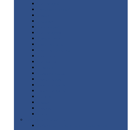
Монтеррей
Супермонтеррей
Макси
Экоррей
Монтекристо
Монтерроса
Трамонтана
Квинта
плюс
Квинта
плюс 3D
Квинта
уно
Монкатта
Классик
Классик
плюс
Ламонтерра
Ламонтерра
X
Ламонтерра
XL
Модерн
Камея
Квадро
Кредо
Доборные
элементы
Доборные
элементы с полимерным