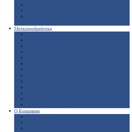
Опоры
ЛЭП
Дымовые
трубы
Закладные
детали для железобетонных
конструкций
Металлообработка
Анодировка
Горячее
цинкование
Лазерная
резка
Правка
плоского металлопроката
Продольно-поперечная
резка рулонов
Порошковая
покраска
Размотка
арматуры
Рубка
металла гильотиной
Резка
газом и плазмой
Сварочно-сборочные
работы
Токарная
обработка
Фрезерование
металла
Шлифовка
металла
О
Компании
Сертификаты
Новости
Вакансии