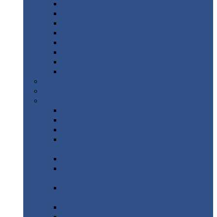
Дорожные
плиты
Каналы
непроходные
Ленточный
фундамент
Лифтовые
шахты
Перемычки
бетонные
Аэродромные
плиты
Фундаментные
блоки
Тепловые
камеры
Авиатехприемка
(РТ приемка)
Арочное
укрытие для конвейеров из профнастила
Профнастил
с нестандартной шириной
Профнастил
с нестандартной шириной С8
Профнастил
с нестандартной шириной С10
Профнастил
с нестандартной шириной СС10
Профнастил
с нестандартной шириной
МП10
Профнастил
с нестандартной шириной С15
Профнастил
с нестандартной шириной
МП18
Профнастил
с нестандартной шириной
МП20
Профнастил
с нестандартной шириной С18