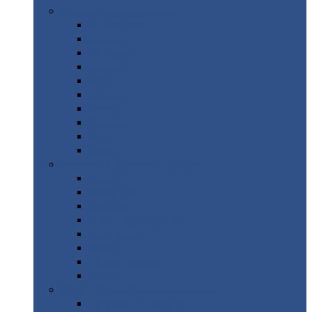
Цветной
металлопрокат
Алюминий
Бронза
Вольфрам
Латунь
Медь
Никель
Олово
Свинец
Титан
Цинк
Нержавеющий
металлопрокат
Лента
Проволока
Квадрат
Круг
нержавеющий
Лист/рулон
Труба
Шестигранник
Диски
ЖБИ
/ Железобетонные изделия
Бордюрный
камень