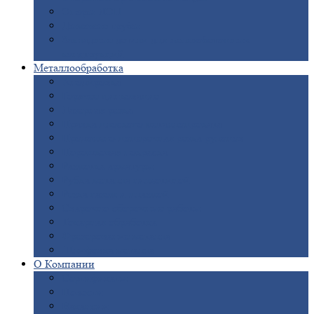
Опоры
ЛЭП
Дымовые
трубы
Закладные
детали для железобетонных
конструкций
Металлообработка
Анодировка
Горячее
цинкование
Лазерная
резка
Правка
плоского металлопроката
Продольно-поперечная
резка рулонов
Порошковая
покраска
Размотка
арматуры
Рубка
металла гильотиной
Резка
газом и плазмой
Сварочно-сборочные
работы
Токарная
обработка
Фрезерование
металла
Шлифовка
металла
О
Компании
Сертификаты
Новости
Вакансии