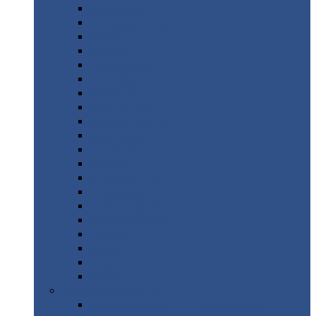
Монтеррей
Супермонтеррей
Макси
Экоррей
Монтекристо
Монтерроса
Трамонтана
Квинта
плюс
Квинта
плюс 3D
Квинта
уно
Монкатта
Классик
Классик
плюс
Ламонтерра
Ламонтерра
X
Ламонтерра
XL
Модерн
Камея
Квадро
Кредо
Доборные
элементы
Доборные
элементы с полимерным