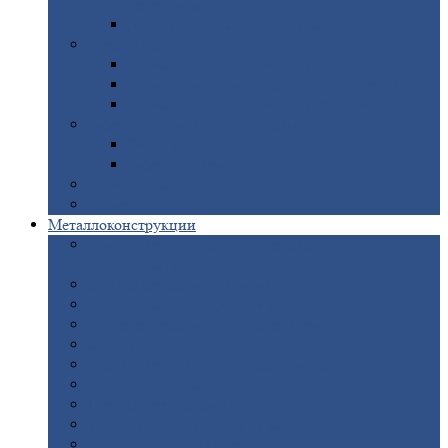
покрытием
Доборные
элементы оцинкованные
Евроштакетник
Штакетник
металлический полукруглый
Штакетник
металлический П-образный
Штакетник
металлический М-образный
Забор
металлический «Еврожалюзи»
Забор
жалюзи — Z
Забор
жалюзи — S
Сантехника
Рельсы
Металлоконструкции
Рамные
конструкции для дорожного
строительства
Быстровозводимые
здания
Металлоконструкции
для мостов
Технологические
металлоконструкции
Козловой
кран
Нестандартные
металлоконструкции
Решетки,
заборы и ограды
Прожекторные
мачты
Изготовление
лестниц из металла
Открытые
крановые эстакады