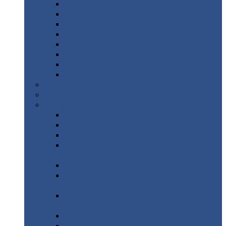
Дорожные
плиты
Каналы
непроходные
Ленточный
фундамент
Лифтовые
шахты
Перемычки
бетонные
Аэродромные
плиты
Фундаментные
блоки
Тепловые
камеры
Авиатехприемка
(РТ приемка)
Арочное
укрытие для конвейеров из профнастила
Профнастил
с нестандартной шириной
Профнастил
с нестандартной шириной С8
Профнастил
с нестандартной шириной С10
Профнастил
с нестандартной шириной СС10
Профнастил
с нестандартной шириной
МП10
Профнастил
с нестандартной шириной С15
Профнастил
с нестандартной шириной
МП18
Профнастил
с нестандартной шириной
МП20
Профнастил
с нестандартной шириной С18