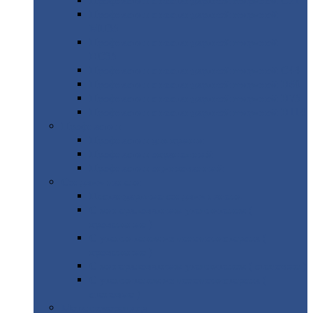
Профнастил
с нестандартной шириной С21
Профнастил
с нестандартной шириной
МП35
Профнастил
с нестандартной шириной
НС35
Профнастил
с нестандартной шириной С44
Профнастил
с нестандартной шириной Н60
Профнастил
с нестандартной шириной Н75
Профнастил
с нестандартной шириной Н114
Профнастил
Профнастил
для крыши
Профнастил
окрашенный
Профнастил
оцинкованный
Сэндвич-панели
Нестандартные
сэндвич панели
С
минераловатным утеплителем (
кровельные )
С
утеплителем из пенополистерола (
кровельные )
С
минераловатным утеплителем ( стеновые )
С
утеплителем из пенополистерола (
стеновые )
Металлочерепица