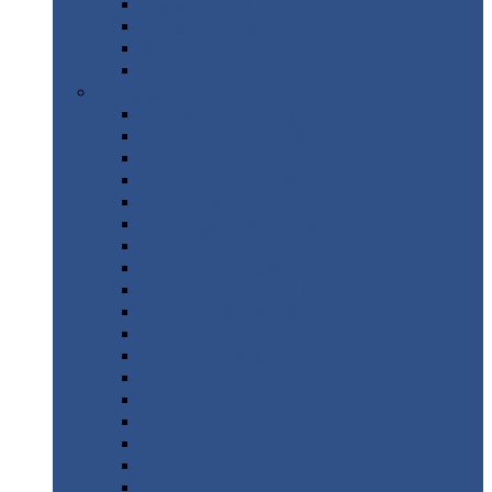
Труба
стальная
Уголок
стальной
Швеллер
Шестигранник
Листовой
прокат
Просечно-вытяжной
лист / ПВЛ
Лист
холоднокатаный
Лист
оцинкованный
Лист
горячекатаный Ст09Г2С
Лист
горячекатаный Ст3
Лист
рифленый: чечевицы
Лист
сталь 10Г2ФБЮ
Лист
сталь 10ХСНД
Лист
сталь 10ХСНД-12
Лист
сталь 12Х1МФ
Лист
сталь 12ХМ
Лист
сталь 16ГС
Лист
сталь 20
Лист
сталь 20К
Лист
сталь 20ЮЧ
Лист
сталь 20Х
Лист
сталь 22К
Лист
сталь 45