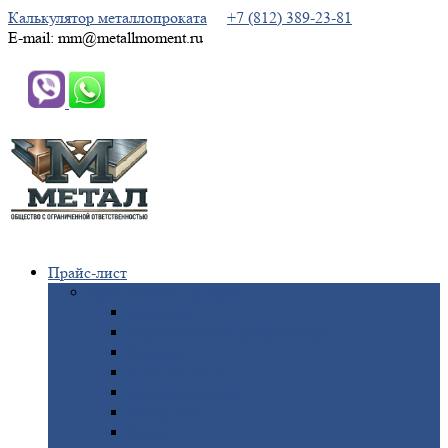
Калькулятор металлопроката
+7 (812) 389-23-81
E-mail: mm@metallmoment.ru
Прайс-лист
Черный
металлопрокат
Арматура
Двутавровая
балка (двутавр)
Квадрат
Круг
стальной
Полоса
стальная
Проволока
Сетка