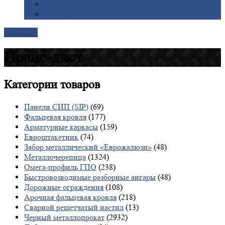
Галерея
Доставка
Контакты
Прайс-лист
Категории
товаров
Панели СИП (SIP)
(69)
Фальцевая кровля
(177)
Арматурные каркасы
(159)
Евроштакетник
(74)
Забор металлический «Еврожалюзи»
(48)
Металлочерепица
(1324)
Омега-профиль ГПО
(238)
Быстровозводимые разборные ангары
(48)
Дорожные ограждения
(108)
Арочная фальцевая кровля
(218)
Сварной решетчатый настил
(13)
Черный металлопрокат
(2932)