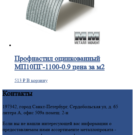
Профнастил
оцинкованный
МП10ПГ-1100-0.9 цена за м2
513
₽
В корзину
Контакты
197342, город Санкт-Петербург, Сердобольская ул, д. 65
литера А, офис 509а помещ. 2-н
Если вы не нашли интересующей вас информации о
предоставляемом нами ассортименте металлопроката -