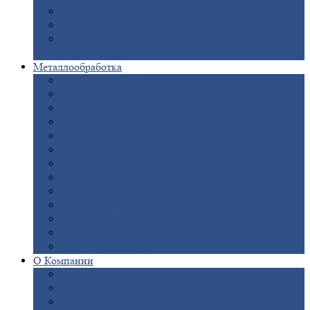
Опоры
ЛЭП
Дымовые
трубы
Закладные
детали для железобетонных
конструкций
Металлообработка
Анодировка
Горячее
цинкование
Лазерная
резка
Правка
плоского металлопроката
Продольно-поперечная
резка рулонов
Порошковая
покраска
Размотка
арматуры
Рубка
металла гильотиной
Резка
газом и плазмой
Сварочно-сборочные
работы
Токарная
обработка
Фрезерование
металла
Шлифовка
металла
О
Компании
Сертификаты
Новости
Вакансии