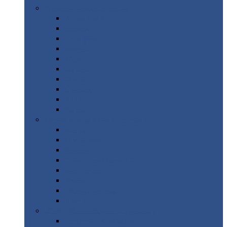
Цветной
металлопрокат
Алюминий
Бронза
Вольфрам
Латунь
Медь
Никель
Олово
Свинец
Титан
Цинк
Нержавеющий
металлопрокат
Лента
Проволока
Квадрат
Круг
нержавеющий
Лист/рулон
Труба
Шестигранник
Диски
ЖБИ
/ Железобетонные изделия
Бордюрный
камень