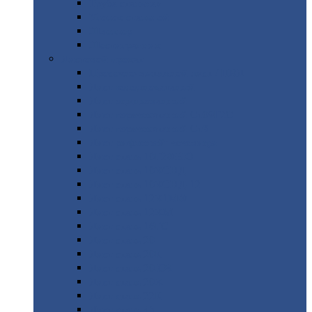
Труба
стальная
Уголок
стальной
Швеллер
Шестигранник
Листовой
прокат
Просечно-вытяжной
лист / ПВЛ
Лист
холоднокатаный
Лист
оцинкованный
Лист
горячекатаный Ст09Г2С
Лист
горячекатаный Ст3
Лист
рифленый: чечевицы
Лист
сталь 10Г2ФБЮ
Лист
сталь 10ХСНД
Лист
сталь 10ХСНД-12
Лист
сталь 12Х1МФ
Лист
сталь 12ХМ
Лист
сталь 16ГС
Лист
сталь 20
Лист
сталь 20К
Лист
сталь 20ЮЧ
Лист
сталь 20Х
Лист
сталь 22К
Лист
сталь 45