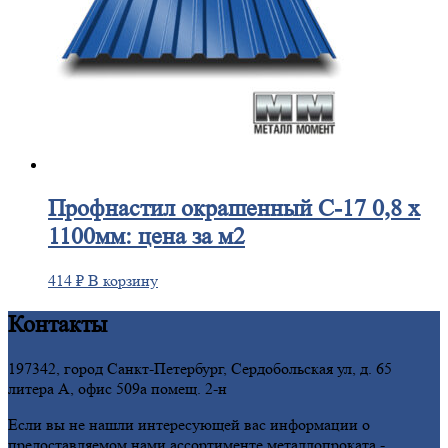
Профнастил
окрашенный С-17 0,8 х
1100мм: цена за м2
414
₽
В корзину
Контакты
197342, город Санкт-Петербург, Сердобольская ул, д. 65
литера А, офис 509а помещ. 2-н
Если вы не нашли интересующей вас информации о
предоставляемом нами ассортименте металлопроката -