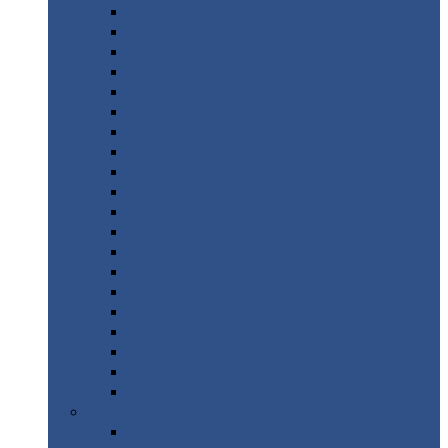
Монтеррей
Супермонтеррей
Макси
Экоррей
Монтекристо
Монтерроса
Трамонтана
Квинта
плюс
Квинта
плюс 3D
Квинта
уно
Монкатта
Классик
Классик
плюс
Ламонтерра
Ламонтерра
X
Ламонтерра
XL
Модерн
Камея
Квадро
Кредо
Доборные
элементы
Доборные
элементы с полимерным