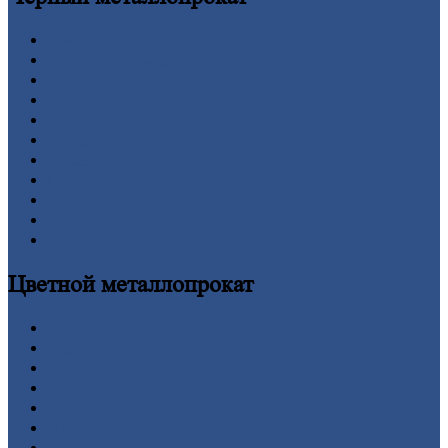
Арматура
Двутавровая
балка (двутавр)
Квадрат
Круг
стальной
Лист
Проволока
Рельсы
Сетка
Труба
Шестигранник
Калькулятор
Цветной
металлопрокат
Алюминий
Бронза
Вольфрам
Латунь
Медь
Никель