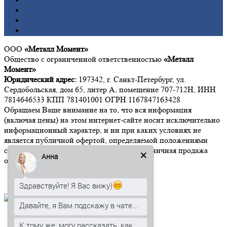
Олово
Свинец
Титан
Цинк
ООО
«Металл Момент»
Общество с ограниченной ответственностью
«Металл
Момент»
Юридический адрес:
197342, г. Санкт-Петербург, ул.
Сердобольская, дом 65, литер А, помещение 707-712Н, ИНН
7814646533 КПП 781401001 ОГРН 1167847163428
Обращаем Ваше внимание на то, что вся информация
(включая цены) на этом интернет-сайте носит исключительно
информационный характер, и ни при каких условиях не
является публичной офертой, определяемой положениями
статьи 437 Гражданского кодекса РФ". Розничная продажа
Анна
осуществляется от 15 000 рублей.
Здравствуйте! Я Вас вижу)
Давайте, я Вам подскажу в чате...
Мы в социальных сетях:
К тому же, могу рассказать, как