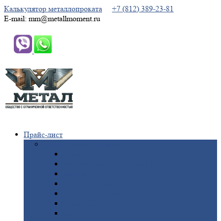
Калькулятор металлопроката
+7 (812) 389-23-81
E-mail: mm@metallmoment.ru
Прайс-лист
Черный
металлопрокат
Арматура
Двутавровая
балка (двутавр)
Квадрат
Круг
стальной
Полоса
стальная
Проволока
Сетка