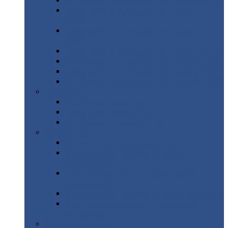
Профнастил
с нестандартной шириной С21
Профнастил
с нестандартной шириной
МП35
Профнастил
с нестандартной шириной
НС35
Профнастил
с нестандартной шириной С44
Профнастил
с нестандартной шириной Н60
Профнастил
с нестандартной шириной Н75
Профнастил
с нестандартной шириной Н114
Профнастил
Профнастил
для крыши
Профнастил
окрашенный
Профнастил
оцинкованный
Сэндвич-панели
Нестандартные
сэндвич панели
С
минераловатным утеплителем (
кровельные )
С
утеплителем из пенополистерола (
кровельные )
С
минераловатным утеплителем ( стеновые )
С
утеплителем из пенополистерола (
стеновые )
Металлочерепица