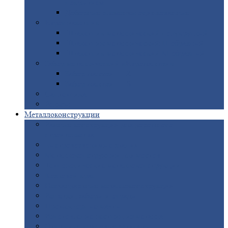
покрытием
Доборные
элементы оцинкованные
Евроштакетник
Штакетник
металлический полукруглый
Штакетник
металлический П-образный
Штакетник
металлический М-образный
Забор
металлический «Еврожалюзи»
Забор
жалюзи — Z
Забор
жалюзи — S
Сантехника
Рельсы
Металлоконструкции
Рамные
конструкции для дорожного
строительства
Быстровозводимые
здания
Металлоконструкции
для мостов
Технологические
металлоконструкции
Козловой
кран
Нестандартные
металлоконструкции
Решетки,
заборы и ограды
Прожекторные
мачты
Изготовление
лестниц из металла
Открытые
крановые эстакады