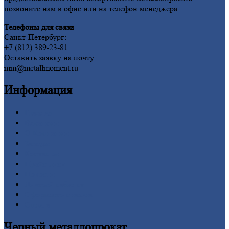
позвоните нам в офис или на телефон менеджера.
Телефоны для связи
Санкт-Петербург:
+7 (812) 389-23-81
Оставить заявку на почту:
mm@metallmoment.ru
Информация
Главная
Вакансии
О
Компании
Заводы
Контакты
Прайс-лист
Новости
Личный
кабинет
Оформление
заказа
Оплата
Черный
металлопрокат