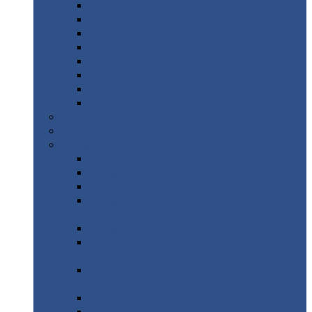
Дорожные
плиты
Каналы
непроходные
Ленточный
фундамент
Лифтовые
шахты
Перемычки
бетонные
Аэродромные
плиты
Фундаментные
блоки
Тепловые
камеры
Авиатехприемка
(РТ приемка)
Арочное
укрытие для конвейеров из профнастила
Профнастил
с нестандартной шириной
Профнастил
с нестандартной шириной С8
Профнастил
с нестандартной шириной С10
Профнастил
с нестандартной шириной СС10
Профнастил
с нестандартной шириной
МП10
Профнастил
с нестандартной шириной С15
Профнастил
с нестандартной шириной
МП18
Профнастил
с нестандартной шириной
МП20
Профнастил
с нестандартной шириной С18