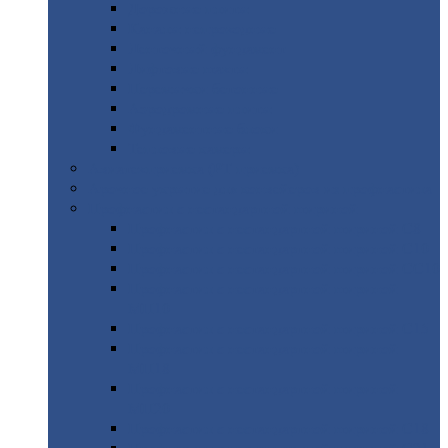
Дорожные
плиты
Каналы
непроходные
Ленточный
фундамент
Лифтовые
шахты
Перемычки
бетонные
Аэродромные
плиты
Фундаментные
блоки
Тепловые
камеры
Авиатехприемка
(РТ приемка)
Арочное
укрытие для конвейеров из профнастила
Профнастил
с нестандартной шириной
Профнастил
с нестандартной шириной С8
Профнастил
с нестандартной шириной С10
Профнастил
с нестандартной шириной СС10
Профнастил
с нестандартной шириной
МП10
Профнастил
с нестандартной шириной С15
Профнастил
с нестандартной шириной
МП18
Профнастил
с нестандартной шириной
МП20
Профнастил
с нестандартной шириной С18