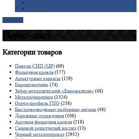
Галерея
Доставка
Контакты
Прайс-лист
Категории
товаров
Панели СИП (SIP)
(69)
Фальцевая кровля
(177)
Арматурные каркасы
(159)
Евроштакетник
(74)
Забор металлический «Еврожалюзи»
(48)
Металлочерепица
(1324)
Омега-профиль ГПО
(238)
Быстровозводимые разборные ангары
(48)
Дорожные ограждения
(108)
Арочная фальцевая кровля
(218)
Сварной решетчатый настил
(13)
Черный металлопрокат
(2932)