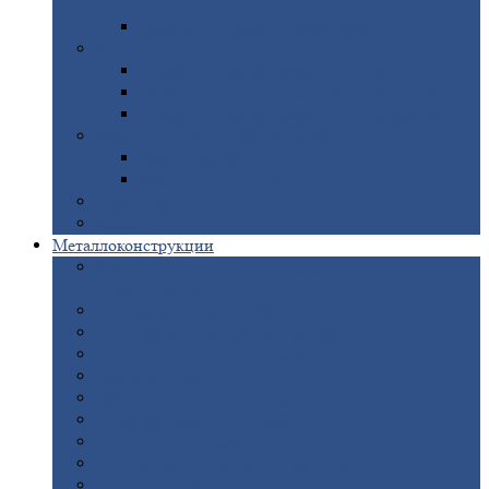
покрытием
Доборные
элементы оцинкованные
Евроштакетник
Штакетник
металлический полукруглый
Штакетник
металлический П-образный
Штакетник
металлический М-образный
Забор
металлический «Еврожалюзи»
Забор
жалюзи — Z
Забор
жалюзи — S
Сантехника
Рельсы
Металлоконструкции
Рамные
конструкции для дорожного
строительства
Быстровозводимые
здания
Металлоконструкции
для мостов
Технологические
металлоконструкции
Козловой
кран
Нестандартные
металлоконструкции
Решетки,
заборы и ограды
Прожекторные
мачты
Изготовление
лестниц из металла
Открытые
крановые эстакады