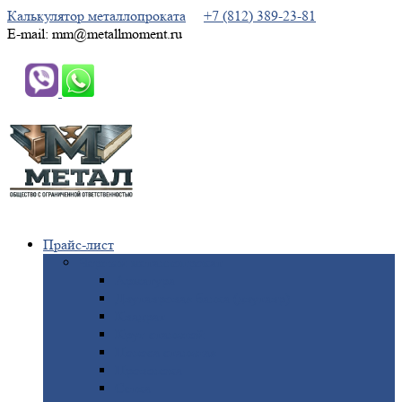
Калькулятор металлопроката
+7 (812) 389-23-81
E-mail: mm@metallmoment.ru
Прайс-лист
Черный
металлопрокат
Арматура
Двутавровая
балка (двутавр)
Квадрат
Круг
стальной
Полоса
стальная
Проволока
Сетка