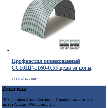
Профнастил
оцинкованный
СС10ПГ-1160-0.55 цена за пог.м
298
₽
В корзину
Контакты
197342, город Санкт-Петербург, Сердобольская ул, д. 65
литера А, офис 509а помещ. 2-н