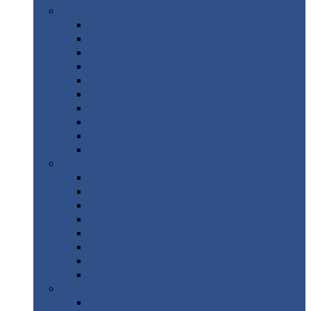
Цветной
металлопрокат
Алюминий
Бронза
Вольфрам
Латунь
Медь
Никель
Олово
Свинец
Титан
Цинк
Нержавеющий
металлопрокат
Лента
Проволока
Квадрат
Круг
нержавеющий
Лист/рулон
Труба
Шестигранник
Диски
ЖБИ
/ Железобетонные изделия
Бордюрный
камень