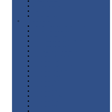
Труба
стальная
Уголок
стальной
Швеллер
Шестигранник
Листовой
прокат
Просечно-вытяжной
лист / ПВЛ
Лист
холоднокатаный
Лист
оцинкованный
Лист
горячекатаный Ст09Г2С
Лист
горячекатаный Ст3
Лист
рифленый: чечевицы
Лист
сталь 10Г2ФБЮ
Лист
сталь 10ХСНД
Лист
сталь 10ХСНД-12
Лист
сталь 12Х1МФ
Лист
сталь 12ХМ
Лист
сталь 16ГС
Лист
сталь 20
Лист
сталь 20К
Лист
сталь 20ЮЧ
Лист
сталь 20Х
Лист
сталь 22К
Лист
сталь 45