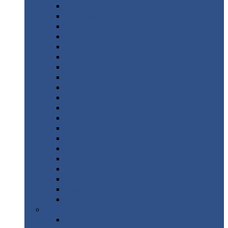
Монтеррей
Супермонтеррей
Макси
Экоррей
Монтекристо
Монтерроса
Трамонтана
Квинта
плюс
Квинта
плюс 3D
Квинта
уно
Монкатта
Классик
Классик
плюс
Ламонтерра
Ламонтерра
X
Ламонтерра
XL
Модерн
Камея
Квадро
Кредо
Доборные
элементы
Доборные
элементы с полимерным