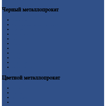
Черный
металлопрокат
Арматура
Двутавровая
балка (двутавр)
Квадрат
Круг
стальной
Лист
Проволока
Рельсы
Сетка
Труба
Шестигранник
Калькулятор
Цветной
металлопрокат
Алюминий
Бронза
Вольфрам
Латунь