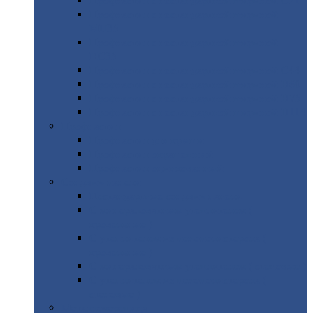
Профнастил
с нестандартной шириной С21
Профнастил
с нестандартной шириной
МП35
Профнастил
с нестандартной шириной
НС35
Профнастил
с нестандартной шириной С44
Профнастил
с нестандартной шириной Н60
Профнастил
с нестандартной шириной Н75
Профнастил
с нестандартной шириной Н114
Профнастил
Профнастил
для крыши
Профнастил
окрашенный
Профнастил
оцинкованный
Сэндвич-панели
Нестандартные
сэндвич панели
С
минераловатным утеплителем (
кровельные )
С
утеплителем из пенополистерола (
кровельные )
С
минераловатным утеплителем ( стеновые )
С
утеплителем из пенополистерола (
стеновые )
Металлочерепица