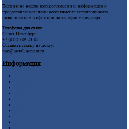
Если вы не нашли интересующей вас информации о
предоставляемом нами ассортименте металлопроката -
позвоните нам в офис или на телефон менеджера.
Телефоны для связи
Санкт-Петербург:
+7 (812) 389-23-81
Оставить заявку на почту:
mm@metallmoment.ru
Информация
Главная
Вакансии
О
Компании
Заводы
Контакты
Прайс-лист
Новости
Личный
кабинет
Оформление
заказа
Оплата