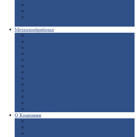
Опоры
ЛЭП
Дымовые
трубы
Закладные
детали для железобетонных
конструкций
Металлообработка
Анодировка
Горячее
цинкование
Лазерная
резка
Правка
плоского металлопроката
Продольно-поперечная
резка рулонов
Порошковая
покраска
Размотка
арматуры
Рубка
металла гильотиной
Резка
газом и плазмой
Сварочно-сборочные
работы
Токарная
обработка
Фрезерование
металла
Шлифовка
металла
О
Компании
Сертификаты
Новости
Вакансии