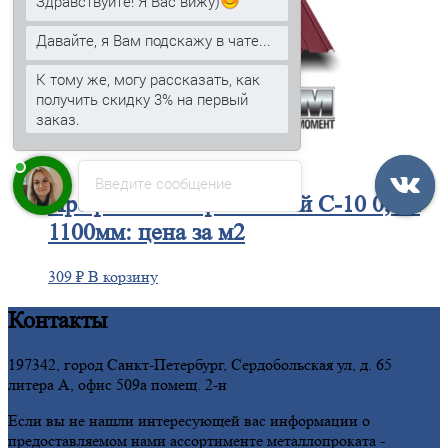
Здравствуйте! Я Вас вижу)
Давайте, я Вам подскажу в чате...
К тому же, могу рассказать, как
получить скидку 3% на первый
заказ.
Введите сообщение
Профнастил
окрашенный С-10 0,6 х
1100мм: цена за м2
309
₽
В корзину
Контакты
197342, город Санкт-Петербург, Сердобольская ул, д. 65
литера А, офис 509а помещ. 2-н
Если вы не нашли интересующей вас информации о
предоставляемом нами ассортименте металлопроката -