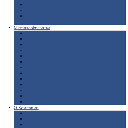
Опоры
ЛЭП
Дымовые
трубы
Закладные
детали для железобетонных
конструкций
Металлообработка
Анодировка
Горячее
цинкование
Лазерная
резка
Правка
плоского металлопроката
Продольно-поперечная
резка рулонов
Порошковая
покраска
Размотка
арматуры
Рубка
металла гильотиной
Резка
газом и плазмой
Сварочно-сборочные
работы
Токарная
обработка
Фрезерование
металла
Шлифовка
металла
О
Компании
Сертификаты
Новости
Вакансии