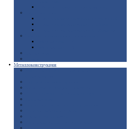
покрытием
Доборные
элементы оцинкованные
Евроштакетник
Штакетник
металлический полукруглый
Штакетник
металлический П-образный
Штакетник
металлический М-образный
Забор
металлический «Еврожалюзи»
Забор
жалюзи — Z
Забор
жалюзи — S
Сантехника
Рельсы
Металлоконструкции
Рамные
конструкции для дорожного
строительства
Быстровозводимые
здания
Металлоконструкции
для мостов
Технологические
металлоконструкции
Козловой
кран
Нестандартные
металлоконструкции
Решетки,
заборы и ограды
Прожекторные
мачты
Изготовление
лестниц из металла
Открытые
крановые эстакады