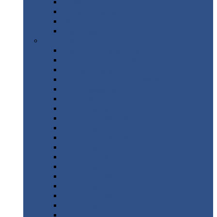
Труба
стальная
Уголок
стальной
Швеллер
Шестигранник
Листовой
прокат
Просечно-вытяжной
лист / ПВЛ
Лист
холоднокатаный
Лист
оцинкованный
Лист
горячекатаный Ст09Г2С
Лист
горячекатаный Ст3
Лист
рифленый: чечевицы
Лист
сталь 10Г2ФБЮ
Лист
сталь 10ХСНД
Лист
сталь 10ХСНД-12
Лист
сталь 12Х1МФ
Лист
сталь 12ХМ
Лист
сталь 16ГС
Лист
сталь 20
Лист
сталь 20К
Лист
сталь 20ЮЧ
Лист
сталь 20Х
Лист
сталь 22К
Лист
сталь 45