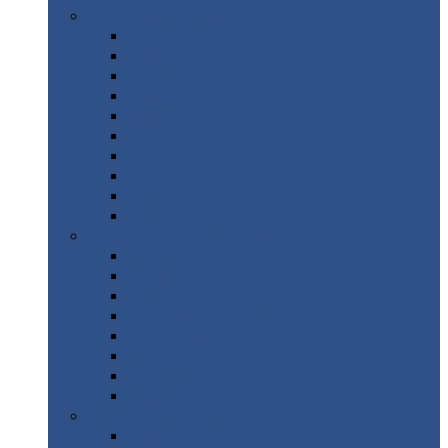
Цветной
металлопрокат
Алюминий
Бронза
Вольфрам
Латунь
Медь
Никель
Олово
Свинец
Титан
Цинк
Нержавеющий
металлопрокат
Лента
Проволока
Квадрат
Круг
нержавеющий
Лист/рулон
Труба
Шестигранник
Диски
ЖБИ
/ Железобетонные изделия
Бордюрный
камень