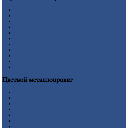
Арматура
Двутавровая
балка (двутавр)
Квадрат
Круг
стальной
Лист
Проволока
Рельсы
Сетка
Труба
Шестигранник
Калькулятор
Цветной
металлопрокат
Алюминий
Бронза
Вольфрам
Латунь
Медь
Никель
Олово