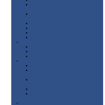
Профнастил
с нестандартной шириной С21
Профнастил
с нестандартной шириной
МП35
Профнастил
с нестандартной шириной
НС35
Профнастил
с нестандартной шириной С44
Профнастил
с нестандартной шириной Н60
Профнастил
с нестандартной шириной Н75
Профнастил
с нестандартной шириной Н114
Профнастил
Профнастил
для крыши
Профнастил
окрашенный
Профнастил
оцинкованный
Сэндвич-панели
Нестандартные
сэндвич панели
С
минераловатным утеплителем (
кровельные )
С
утеплителем из пенополистерола (
кровельные )
С
минераловатным утеплителем ( стеновые )
С
утеплителем из пенополистерола (
стеновые )
Металлочерепица