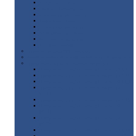
Дорожные
плиты
Каналы
непроходные
Ленточный
фундамент
Лифтовые
шахты
Перемычки
бетонные
Аэродромные
плиты
Фундаментные
блоки
Тепловые
камеры
Авиатехприемка
(РТ приемка)
Арочное
укрытие для конвейеров из профнастила
Профнастил
с нестандартной шириной
Профнастил
с нестандартной шириной С8
Профнастил
с нестандартной шириной С10
Профнастил
с нестандартной шириной СС10
Профнастил
с нестандартной шириной
МП10
Профнастил
с нестандартной шириной С15
Профнастил
с нестандартной шириной
МП18
Профнастил
с нестандартной шириной
МП20
Профнастил
с нестандартной шириной С18