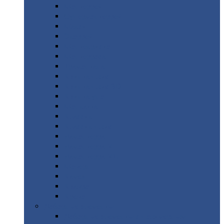
Монтеррей
Супермонтеррей
Макси
Экоррей
Монтекристо
Монтерроса
Трамонтана
Квинта
плюс
Квинта
плюс 3D
Квинта
уно
Монкатта
Классик
Классик
плюс
Ламонтерра
Ламонтерра
X
Ламонтерра
XL
Модерн
Камея
Квадро
Кредо
Доборные
элементы
Доборные
элементы с полимерным