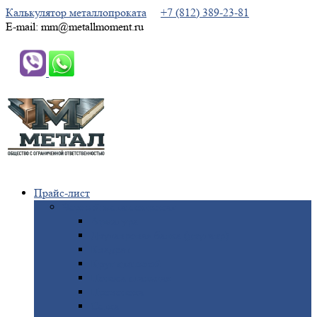
Калькулятор металлопроката
+7 (812) 389-23-81
E-mail: mm@metallmoment.ru
Прайс-лист
Черный
металлопрокат
Арматура
Двутавровая
балка (двутавр)
Квадрат
Круг
стальной
Полоса
стальная
Проволока
Сетка