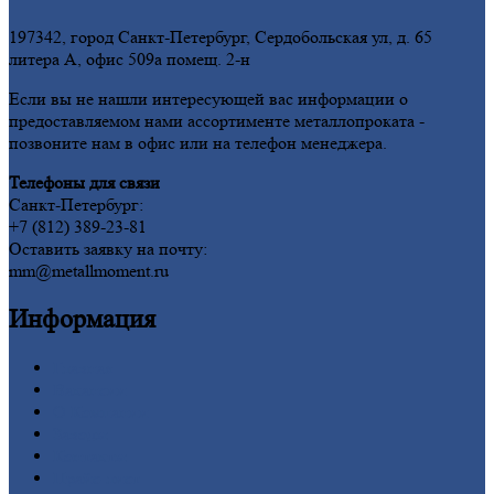
197342, город Санкт-Петербург, Сердобольская ул, д. 65
литера А, офис 509а помещ. 2-н
Если вы не нашли интересующей вас информации о
предоставляемом нами ассортименте металлопроката -
позвоните нам в офис или на телефон менеджера.
Телефоны для связи
Санкт-Петербург:
+7 (812) 389-23-81
Оставить заявку на почту:
mm@metallmoment.ru
Информация
Главная
Вакансии
О
Компании
Заводы
Контакты
Прайс-лист