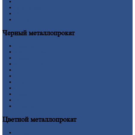
Новости
Личный
кабинет
Оформление
заказа
Оплата
Черный
металлопрокат
Арматура
Двутавровая
балка (двутавр)
Квадрат
Круг
стальной
Лист
Проволока
Рельсы
Сетка
Труба
Шестигранник
Калькулятор
Цветной
металлопрокат
Алюминий