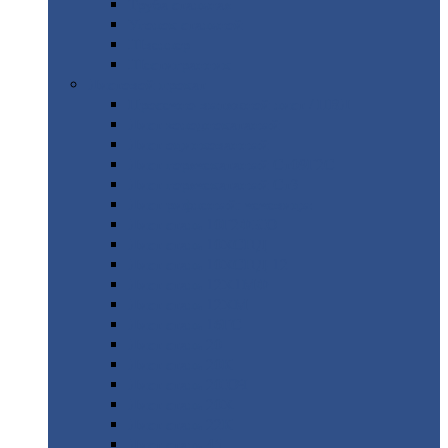
Труба
стальная
Уголок
стальной
Швеллер
Шестигранник
Листовой
прокат
Просечно-вытяжной
лист / ПВЛ
Лист
холоднокатаный
Лист
оцинкованный
Лист
горячекатаный Ст09Г2С
Лист
горячекатаный Ст3
Лист
рифленый: чечевицы
Лист
сталь 10Г2ФБЮ
Лист
сталь 10ХСНД
Лист
сталь 10ХСНД-12
Лист
сталь 12Х1МФ
Лист
сталь 12ХМ
Лист
сталь 16ГС
Лист
сталь 20
Лист
сталь 20К
Лист
сталь 20ЮЧ
Лист
сталь 20Х
Лист
сталь 22К
Лист
сталь 45