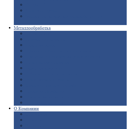
Опоры
ЛЭП
Дымовые
трубы
Закладные
детали для железобетонных
конструкций
Металлообработка
Анодировка
Горячее
цинкование
Лазерная
резка
Правка
плоского металлопроката
Продольно-поперечная
резка рулонов
Порошковая
покраска
Размотка
арматуры
Рубка
металла гильотиной
Резка
газом и плазмой
Сварочно-сборочные
работы
Токарная
обработка
Фрезерование
металла
Шлифовка
металла
О
Компании
Сертификаты
Новости
Вакансии