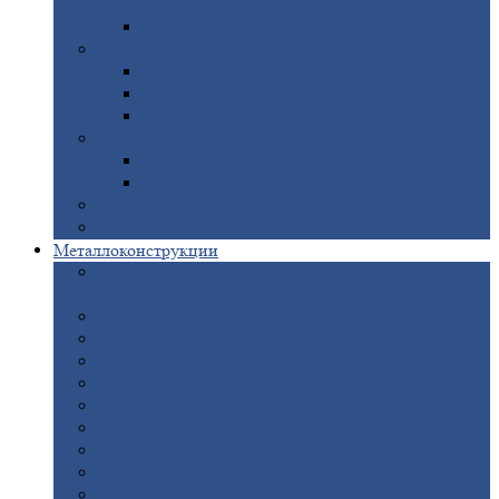
покрытием
Доборные
элементы оцинкованные
Евроштакетник
Штакетник
металлический полукруглый
Штакетник
металлический П-образный
Штакетник
металлический М-образный
Забор
металлический «Еврожалюзи»
Забор
жалюзи — Z
Забор
жалюзи — S
Сантехника
Рельсы
Металлоконструкции
Рамные
конструкции для дорожного
строительства
Быстровозводимые
здания
Металлоконструкции
для мостов
Технологические
металлоконструкции
Козловой
кран
Нестандартные
металлоконструкции
Решетки,
заборы и ограды
Прожекторные
мачты
Изготовление
лестниц из металла
Открытые
крановые эстакады