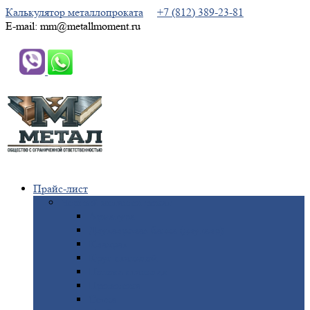
Калькулятор металлопроката
+7 (812) 389-23-81
E-mail: mm@metallmoment.ru
Прайс-лист
Черный
металлопрокат
Арматура
Двутавровая
балка (двутавр)
Квадрат
Круг
стальной
Полоса
стальная
Проволока
Сетка