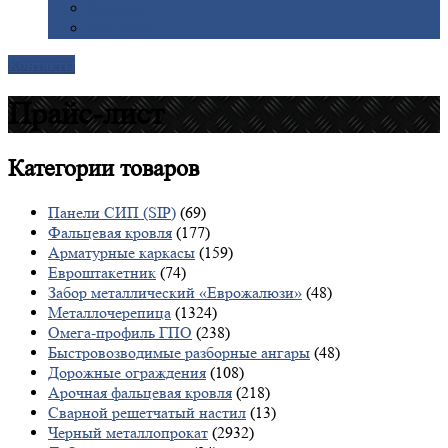
Галерея
Доставка
Контакты
Прайс-лист
Категории
товаров
Панели СИП (SIP)
(69)
Фальцевая кровля
(177)
Арматурные каркасы
(159)
Евроштакетник
(74)
Забор металлический «Еврожалюзи»
(48)
Металлочерепица
(1324)
Омега-профиль ГПО
(238)
Быстровозводимые разборные ангары
(48)
Дорожные ограждения
(108)
Арочная фальцевая кровля
(218)
Сварной решетчатый настил
(13)
Черный металлопрокат
(2932)