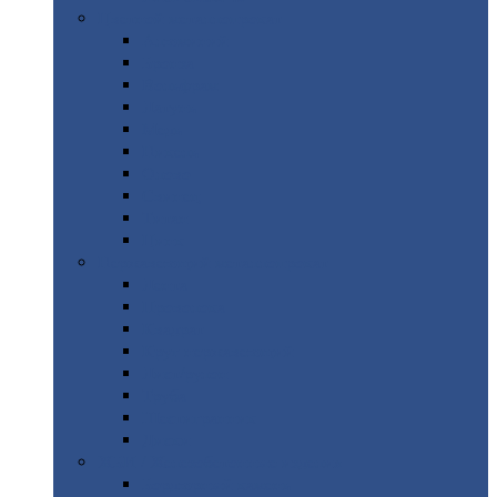
Цветной
металлопрокат
Алюминий
Бронза
Вольфрам
Латунь
Медь
Никель
Олово
Свинец
Титан
Цинк
Нержавеющий
металлопрокат
Лента
Проволока
Квадрат
Круг
нержавеющий
Лист/рулон
Труба
Шестигранник
Диски
ЖБИ
/ Железобетонные изделия
Бордюрный
камень