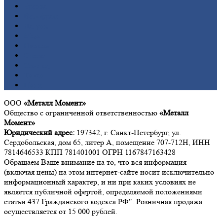
Бронза
Вольфрам
Латунь
Медь
Никель
Олово
Свинец
Титан
Цинк
ООО
«Металл Момент»
Общество с ограниченной ответственностью
«Металл
Момент»
Юридический адрес:
197342, г. Санкт-Петербург, ул.
Сердобольская, дом 65, литер А, помещение 707-712Н, ИНН
7814646533 КПП 781401001 ОГРН 1167847163428
Обращаем Ваше внимание на то, что вся информация
(включая цены) на этом интернет-сайте носит исключительно
информационный характер, и ни при каких условиях не
является публичной офертой, определяемой положениями
статьи 437 Гражданского кодекса РФ". Розничная продажа
осуществляется от 15 000 рублей.