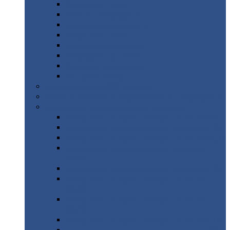
Дорожные
плиты
Каналы
непроходные
Ленточный
фундамент
Лифтовые
шахты
Перемычки
бетонные
Аэродромные
плиты
Фундаментные
блоки
Тепловые
камеры
Авиатехприемка
(РТ приемка)
Арочное
укрытие для конвейеров из профнастила
Профнастил
с нестандартной шириной
Профнастил
с нестандартной шириной С8
Профнастил
с нестандартной шириной С10
Профнастил
с нестандартной шириной СС10
Профнастил
с нестандартной шириной
МП10
Профнастил
с нестандартной шириной С15
Профнастил
с нестандартной шириной
МП18
Профнастил
с нестандартной шириной
МП20
Профнастил
с нестандартной шириной С18