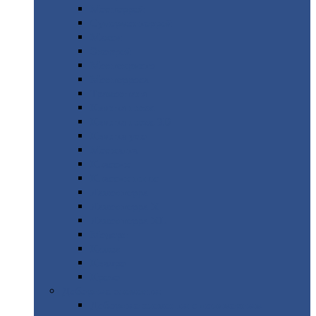
Монтеррей
Супермонтеррей
Макси
Экоррей
Монтекристо
Монтерроса
Трамонтана
Квинта
плюс
Квинта
плюс 3D
Квинта
уно
Монкатта
Классик
Классик
плюс
Ламонтерра
Ламонтерра
X
Ламонтерра
XL
Модерн
Камея
Квадро
Кредо
Доборные
элементы
Доборные
элементы с полимерным