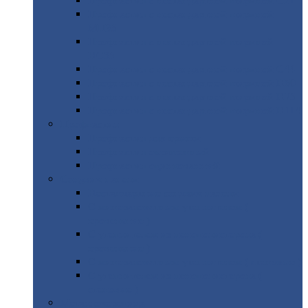
Профнастил
с нестандартной шириной С21
Профнастил
с нестандартной шириной
МП35
Профнастил
с нестандартной шириной
НС35
Профнастил
с нестандартной шириной С44
Профнастил
с нестандартной шириной Н60
Профнастил
с нестандартной шириной Н75
Профнастил
с нестандартной шириной Н114
Профнастил
Профнастил
для крыши
Профнастил
окрашенный
Профнастил
оцинкованный
Сэндвич-панели
Нестандартные
сэндвич панели
С
минераловатным утеплителем (
кровельные )
С
утеплителем из пенополистерола (
кровельные )
С
минераловатным утеплителем ( стеновые )
С
утеплителем из пенополистерола (
стеновые )
Металлочерепица