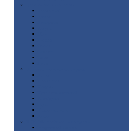
Цветной
металлопрокат
Алюминий
Бронза
Вольфрам
Латунь
Медь
Никель
Олово
Свинец
Титан
Цинк
Нержавеющий
металлопрокат
Лента
Проволока
Квадрат
Круг
нержавеющий
Лист/рулон
Труба
Шестигранник
Диски
ЖБИ
/ Железобетонные изделия
Бордюрный
камень