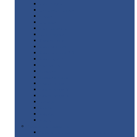
Монтеррей
Супермонтеррей
Макси
Экоррей
Монтекристо
Монтерроса
Трамонтана
Квинта
плюс
Квинта
плюс 3D
Квинта
уно
Монкатта
Классик
Классик
плюс
Ламонтерра
Ламонтерра
X
Ламонтерра
XL
Модерн
Камея
Квадро
Кредо
Доборные
элементы
Доборные
элементы с полимерным