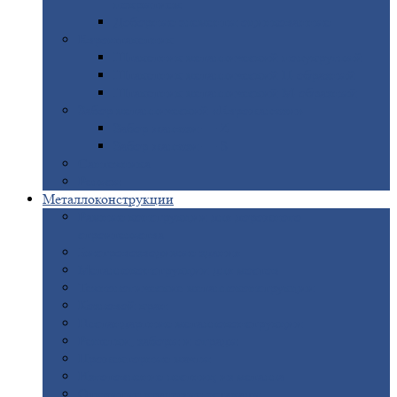
покрытием
Доборные
элементы оцинкованные
Евроштакетник
Штакетник
металлический полукруглый
Штакетник
металлический П-образный
Штакетник
металлический М-образный
Забор
металлический «Еврожалюзи»
Забор
жалюзи — Z
Забор
жалюзи — S
Сантехника
Рельсы
Металлоконструкции
Рамные
конструкции для дорожного
строительства
Быстровозводимые
здания
Металлоконструкции
для мостов
Технологические
металлоконструкции
Козловой
кран
Нестандартные
металлоконструкции
Решетки,
заборы и ограды
Прожекторные
мачты
Изготовление
лестниц из металла
Открытые
крановые эстакады