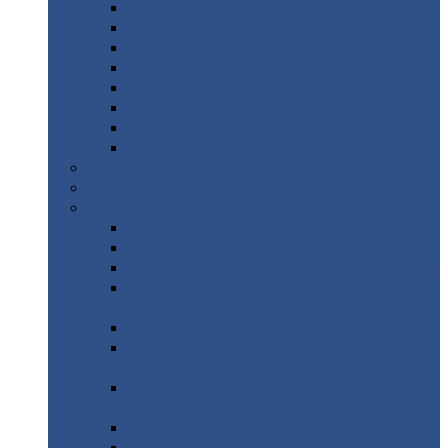
Дорожные
плиты
Каналы
непроходные
Ленточный
фундамент
Лифтовые
шахты
Перемычки
бетонные
Аэродромные
плиты
Фундаментные
блоки
Тепловые
камеры
Авиатехприемка
(РТ приемка)
Арочное
укрытие для конвейеров из профнастила
Профнастил
с нестандартной шириной
Профнастил
с нестандартной шириной С8
Профнастил
с нестандартной шириной С10
Профнастил
с нестандартной шириной СС10
Профнастил
с нестандартной шириной
МП10
Профнастил
с нестандартной шириной С15
Профнастил
с нестандартной шириной
МП18
Профнастил
с нестандартной шириной
МП20
Профнастил
с нестандартной шириной С18