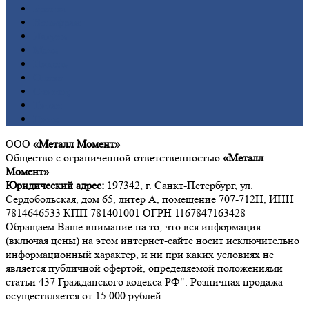
Бронза
Вольфрам
Латунь
Медь
Никель
Олово
Свинец
Титан
Цинк
ООО
«Металл Момент»
Общество с ограниченной ответственностью
«Металл
Момент»
Юридический адрес:
197342, г. Санкт-Петербург, ул.
Сердобольская, дом 65, литер А, помещение 707-712Н, ИНН
7814646533 КПП 781401001 ОГРН 1167847163428
Обращаем Ваше внимание на то, что вся информация
(включая цены) на этом интернет-сайте носит исключительно
информационный характер, и ни при каких условиях не
является публичной офертой, определяемой положениями
статьи 437 Гражданского кодекса РФ". Розничная продажа
осуществляется от 15 000 рублей.