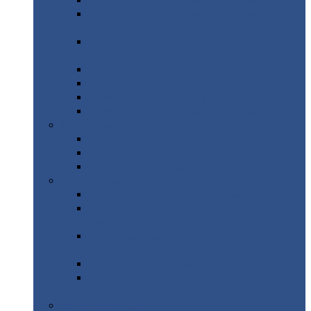
Профнастил
с нестандартной шириной С21
Профнастил
с нестандартной шириной
МП35
Профнастил
с нестандартной шириной
НС35
Профнастил
с нестандартной шириной С44
Профнастил
с нестандартной шириной Н60
Профнастил
с нестандартной шириной Н75
Профнастил
с нестандартной шириной Н114
Профнастил
Профнастил
для крыши
Профнастил
окрашенный
Профнастил
оцинкованный
Сэндвич-панели
Нестандартные
сэндвич панели
С
минераловатным утеплителем (
кровельные )
С
утеплителем из пенополистерола (
кровельные )
С
минераловатным утеплителем ( стеновые )
С
утеплителем из пенополистерола (
стеновые )
Металлочерепица