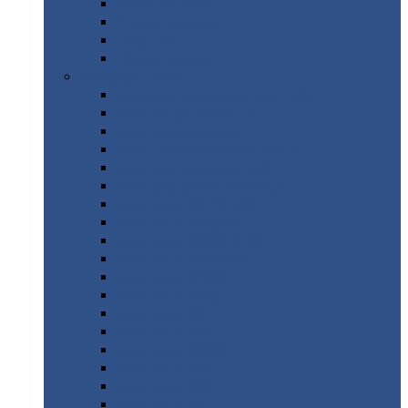
Труба
стальная
Уголок
стальной
Швеллер
Шестигранник
Листовой
прокат
Просечно-вытяжной
лист / ПВЛ
Лист
холоднокатаный
Лист
оцинкованный
Лист
горячекатаный Ст09Г2С
Лист
горячекатаный Ст3
Лист
рифленый: чечевицы
Лист
сталь 10Г2ФБЮ
Лист
сталь 10ХСНД
Лист
сталь 10ХСНД-12
Лист
сталь 12Х1МФ
Лист
сталь 12ХМ
Лист
сталь 16ГС
Лист
сталь 20
Лист
сталь 20К
Лист
сталь 20ЮЧ
Лист
сталь 20Х
Лист
сталь 22К
Лист
сталь 45