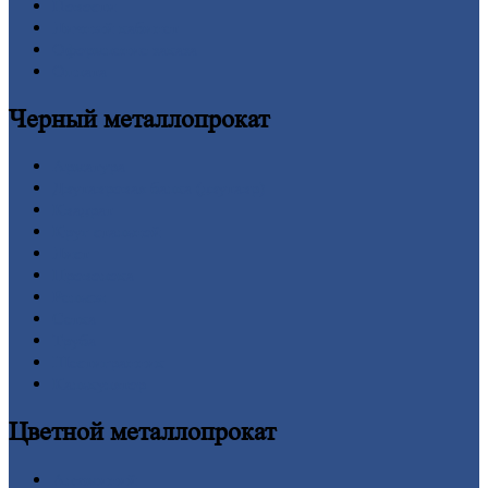
Новости
Личный
кабинет
Оформление
заказа
Оплата
Черный
металлопрокат
Арматура
Двутавровая
балка (двутавр)
Квадрат
Круг
стальной
Лист
Проволока
Рельсы
Сетка
Труба
Шестигранник
Калькулятор
Цветной
металлопрокат
Алюминий