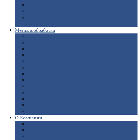
Опоры
ЛЭП
Дымовые
трубы
Закладные
детали для железобетонных
конструкций
Металлообработка
Анодировка
Горячее
цинкование
Лазерная
резка
Правка
плоского металлопроката
Продольно-поперечная
резка рулонов
Порошковая
покраска
Размотка
арматуры
Рубка
металла гильотиной
Резка
газом и плазмой
Сварочно-сборочные
работы
Токарная
обработка
Фрезерование
металла
Шлифовка
металла
О
Компании
Сертификаты
Новости
Вакансии