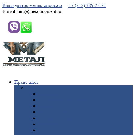
Калькулятор металлопроката
+7 (812) 389-23-81
E-mail: mm@metallmoment.ru
Прайс-лист
Черный
металлопрокат
Арматура
Двутавровая
балка (двутавр)
Квадрат
Круг
стальной
Полоса
стальная
Проволока
Сетка