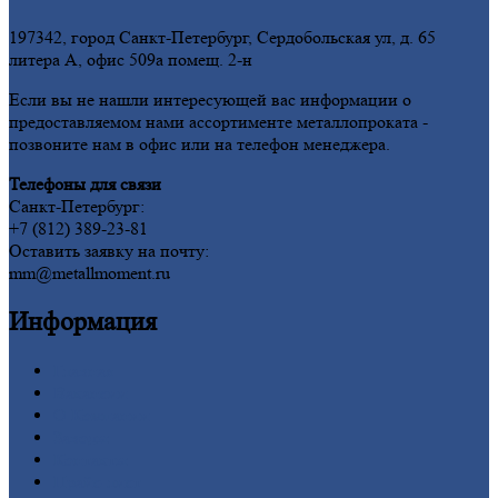
197342, город Санкт-Петербург, Сердобольская ул, д. 65
литера А, офис 509а помещ. 2-н
Если вы не нашли интересующей вас информации о
предоставляемом нами ассортименте металлопроката -
позвоните нам в офис или на телефон менеджера.
Телефоны для связи
Санкт-Петербург:
+7 (812) 389-23-81
Оставить заявку на почту:
mm@metallmoment.ru
Информация
Главная
Вакансии
О
Компании
Заводы
Контакты
Прайс-лист