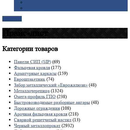
Галерея
Доставка
Контакты
Прайс-лист
Категории
товаров
Панели СИП (SIP)
(69)
Фальцевая кровля
(177)
Арматурные каркасы
(159)
Евроштакетник
(74)
Забор металлический «Еврожалюзи»
(48)
Металлочерепица
(1324)
Омега-профиль ГПО
(238)
Быстровозводимые разборные ангары
(48)
Дорожные ограждения
(108)
Арочная фальцевая кровля
(218)
Сварной решетчатый настил
(13)
Черный металлопрокат
(2932)