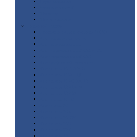
Труба
стальная
Уголок
стальной
Швеллер
Шестигранник
Листовой
прокат
Просечно-вытяжной
лист / ПВЛ
Лист
холоднокатаный
Лист
оцинкованный
Лист
горячекатаный Ст09Г2С
Лист
горячекатаный Ст3
Лист
рифленый: чечевицы
Лист
сталь 10Г2ФБЮ
Лист
сталь 10ХСНД
Лист
сталь 10ХСНД-12
Лист
сталь 12Х1МФ
Лист
сталь 12ХМ
Лист
сталь 16ГС
Лист
сталь 20
Лист
сталь 20К
Лист
сталь 20ЮЧ
Лист
сталь 20Х
Лист
сталь 22К
Лист
сталь 45