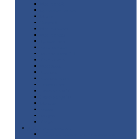
Монтеррей
Супермонтеррей
Макси
Экоррей
Монтекристо
Монтерроса
Трамонтана
Квинта
плюс
Квинта
плюс 3D
Квинта
уно
Монкатта
Классик
Классик
плюс
Ламонтерра
Ламонтерра
X
Ламонтерра
XL
Модерн
Камея
Квадро
Кредо
Доборные
элементы
Доборные
элементы с полимерным