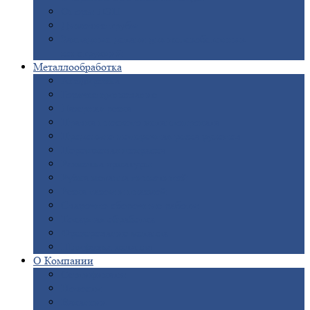
Опоры
ЛЭП
Дымовые
трубы
Закладные
детали для железобетонных
конструкций
Металлообработка
Анодировка
Горячее
цинкование
Лазерная
резка
Правка
плоского металлопроката
Продольно-поперечная
резка рулонов
Порошковая
покраска
Размотка
арматуры
Рубка
металла гильотиной
Резка
газом и плазмой
Сварочно-сборочные
работы
Токарная
обработка
Фрезерование
металла
Шлифовка
металла
О
Компании
Сертификаты
Новости
Вакансии