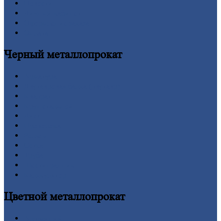
Новости
Личный
кабинет
Оформление
заказа
Оплата
Черный
металлопрокат
Арматура
Двутавровая
балка (двутавр)
Квадрат
Круг
стальной
Лист
Проволока
Рельсы
Сетка
Труба
Шестигранник
Калькулятор
Цветной
металлопрокат
Алюминий