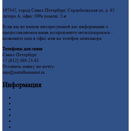
197342, город Санкт-Петербург, Сердобольская ул, д. 65
литера А, офис 509а помещ. 2-н
Если вы не нашли интересующей вас информации о
предоставляемом нами ассортименте металлопроката -
позвоните нам в офис или на телефон менеджера.
Телефоны для связи
Санкт-Петербург:
+7 (812) 389-23-81
Оставить заявку на почту:
mm@metallmoment.ru
Информация
Главная
Вакансии
О
Компании
Заводы
Контакты
Прайс-лист