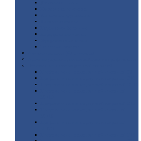
Дорожные
плиты
Каналы
непроходные
Ленточный
фундамент
Лифтовые
шахты
Перемычки
бетонные
Аэродромные
плиты
Фундаментные
блоки
Тепловые
камеры
Авиатехприемка
(РТ приемка)
Арочное
укрытие для конвейеров из профнастила
Профнастил
с нестандартной шириной
Профнастил
с нестандартной шириной С8
Профнастил
с нестандартной шириной С10
Профнастил
с нестандартной шириной СС10
Профнастил
с нестандартной шириной
МП10
Профнастил
с нестандартной шириной С15
Профнастил
с нестандартной шириной
МП18
Профнастил
с нестандартной шириной
МП20
Профнастил
с нестандартной шириной С18