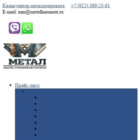
Калькулятор металлопроката
+7 (812) 389-23-81
E-mail: mm@metallmoment.ru
Прайс-лист
Черный
металлопрокат
Арматура
Двутавровая
балка (двутавр)
Квадрат
Круг
стальной
Полоса
стальная
Проволока
Сетка