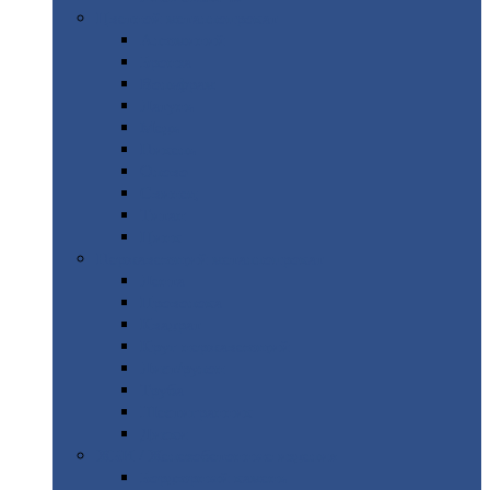
Цветной
металлопрокат
Алюминий
Бронза
Вольфрам
Латунь
Медь
Никель
Олово
Свинец
Титан
Цинк
Нержавеющий
металлопрокат
Лента
Проволока
Квадрат
Круг
нержавеющий
Лист/рулон
Труба
Шестигранник
Диски
ЖБИ
/ Железобетонные изделия
Бордюрный
камень