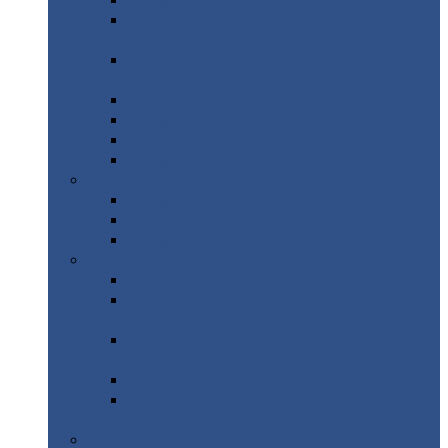
Профнастил
с нестандартной шириной С21
Профнастил
с нестандартной шириной
МП35
Профнастил
с нестандартной шириной
НС35
Профнастил
с нестандартной шириной С44
Профнастил
с нестандартной шириной Н60
Профнастил
с нестандартной шириной Н75
Профнастил
с нестандартной шириной Н114
Профнастил
Профнастил
для крыши
Профнастил
окрашенный
Профнастил
оцинкованный
Сэндвич-панели
Нестандартные
сэндвич панели
С
минераловатным утеплителем (
кровельные )
С
утеплителем из пенополистерола (
кровельные )
С
минераловатным утеплителем ( стеновые )
С
утеплителем из пенополистерола (
стеновые )
Металлочерепица