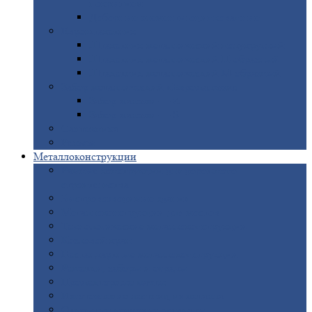
покрытием
Доборные
элементы оцинкованные
Евроштакетник
Штакетник
металлический полукруглый
Штакетник
металлический П-образный
Штакетник
металлический М-образный
Забор
металлический «Еврожалюзи»
Забор
жалюзи — Z
Забор
жалюзи — S
Сантехника
Рельсы
Металлоконструкции
Рамные
конструкции для дорожного
строительства
Быстровозводимые
здания
Металлоконструкции
для мостов
Технологические
металлоконструкции
Козловой
кран
Нестандартные
металлоконструкции
Решетки,
заборы и ограды
Прожекторные
мачты
Изготовление
лестниц из металла
Открытые
крановые эстакады