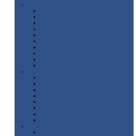
Цветной
металлопрокат
Алюминий
Бронза
Вольфрам
Латунь
Медь
Никель
Олово
Свинец
Титан
Цинк
Нержавеющий
металлопрокат
Лента
Проволока
Квадрат
Круг
нержавеющий
Лист/рулон
Труба
Шестигранник
Диски
ЖБИ
/ Железобетонные изделия
Бордюрный
камень