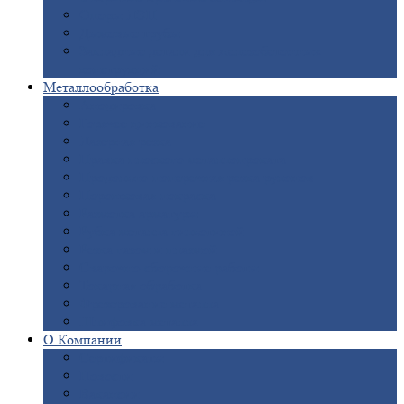
Опоры
ЛЭП
Дымовые
трубы
Закладные
детали для железобетонных
конструкций
Металлообработка
Анодировка
Горячее
цинкование
Лазерная
резка
Правка
плоского металлопроката
Продольно-поперечная
резка рулонов
Порошковая
покраска
Размотка
арматуры
Рубка
металла гильотиной
Резка
газом и плазмой
Сварочно-сборочные
работы
Токарная
обработка
Фрезерование
металла
Шлифовка
металла
О
Компании
Сертификаты
Новости
Вакансии