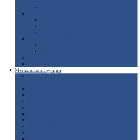
покрытием
Доборные
элементы оцинкованные
Евроштакетник
Штакетник
металлический полукруглый
Штакетник
металлический П-образный
Штакетник
металлический М-образный
Забор
металлический «Еврожалюзи»
Забор
жалюзи — Z
Забор
жалюзи — S
Сантехника
Рельсы
Металлоконструкции
Рамные
конструкции для дорожного
строительства
Быстровозводимые
здания
Металлоконструкции
для мостов
Технологические
металлоконструкции
Козловой
кран
Нестандартные
металлоконструкции
Решетки,
заборы и ограды
Прожекторные
мачты
Изготовление
лестниц из металла
Открытые
крановые эстакады