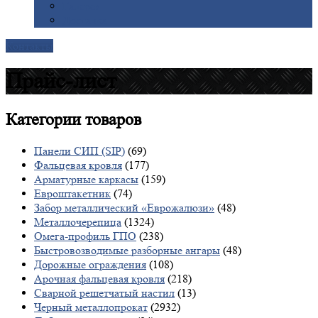
Галерея
Доставка
Контакты
Прайс-лист
Категории
товаров
Панели СИП (SIP)
(69)
Фальцевая кровля
(177)
Арматурные каркасы
(159)
Евроштакетник
(74)
Забор металлический «Еврожалюзи»
(48)
Металлочерепица
(1324)
Омега-профиль ГПО
(238)
Быстровозводимые разборные ангары
(48)
Дорожные ограждения
(108)
Арочная фальцевая кровля
(218)
Сварной решетчатый настил
(13)
Черный металлопрокат
(2932)