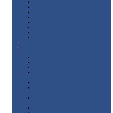
Дорожные
плиты
Каналы
непроходные
Ленточный
фундамент
Лифтовые
шахты
Перемычки
бетонные
Аэродромные
плиты
Фундаментные
блоки
Тепловые
камеры
Авиатехприемка
(РТ приемка)
Арочное
укрытие для конвейеров из профнастила
Профнастил
с нестандартной шириной
Профнастил
с нестандартной шириной С8
Профнастил
с нестандартной шириной С10
Профнастил
с нестандартной шириной СС10
Профнастил
с нестандартной шириной
МП10
Профнастил
с нестандартной шириной С15
Профнастил
с нестандартной шириной
МП18
Профнастил
с нестандартной шириной
МП20
Профнастил
с нестандартной шириной С18