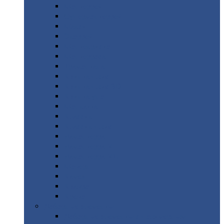
Монтеррей
Супермонтеррей
Макси
Экоррей
Монтекристо
Монтерроса
Трамонтана
Квинта
плюс
Квинта
плюс 3D
Квинта
уно
Монкатта
Классик
Классик
плюс
Ламонтерра
Ламонтерра
X
Ламонтерра
XL
Модерн
Камея
Квадро
Кредо
Доборные
элементы
Доборные
элементы с полимерным