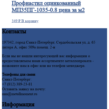
Профнастил
оцинкованный
МП35ПГ-1035-0.8 цена за м2
349
₽
В корзину
Контакты
197342, город Санкт-Петербург, Сердобольская ул, д. 65
литера А, офис 509а помещ. 2-н
Если вы не нашли интересующей вас информации о
предоставляемом нами ассортименте металлопроката -
позвоните нам в офис или на телефон менеджера.
Телефоны для связи
Санкт-Петербург:
+7 (812) 389-23-81
Оставить заявку на почту:
mm@metallmoment.ru
Информация