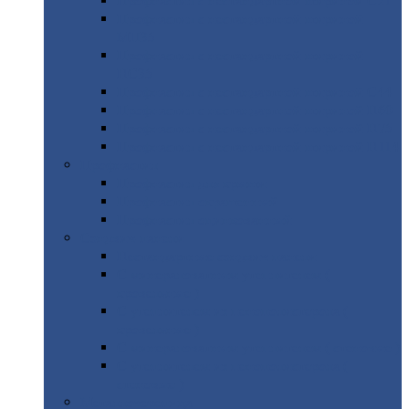
Профнастил
с нестандартной шириной С21
Профнастил
с нестандартной шириной
МП35
Профнастил
с нестандартной шириной
НС35
Профнастил
с нестандартной шириной С44
Профнастил
с нестандартной шириной Н60
Профнастил
с нестандартной шириной Н75
Профнастил
с нестандартной шириной Н114
Профнастил
Профнастил
для крыши
Профнастил
окрашенный
Профнастил
оцинкованный
Сэндвич-панели
Нестандартные
сэндвич панели
С
минераловатным утеплителем (
кровельные )
С
утеплителем из пенополистерола (
кровельные )
С
минераловатным утеплителем ( стеновые )
С
утеплителем из пенополистерола (
стеновые )
Металлочерепица