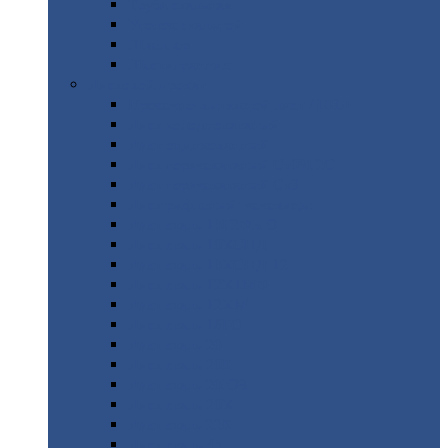
Труба
стальная
Уголок
стальной
Швеллер
Шестигранник
Листовой
прокат
Просечно-вытяжной
лист / ПВЛ
Лист
холоднокатаный
Лист
оцинкованный
Лист
горячекатаный Ст09Г2С
Лист
горячекатаный Ст3
Лист
рифленый: чечевицы
Лист
сталь 10Г2ФБЮ
Лист
сталь 10ХСНД
Лист
сталь 10ХСНД-12
Лист
сталь 12Х1МФ
Лист
сталь 12ХМ
Лист
сталь 16ГС
Лист
сталь 20
Лист
сталь 20К
Лист
сталь 20ЮЧ
Лист
сталь 20Х
Лист
сталь 22К
Лист
сталь 45