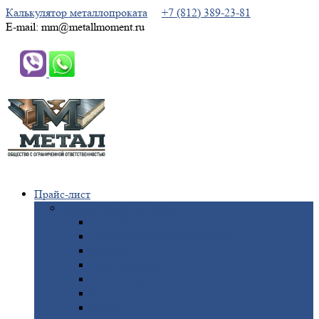
Калькулятор металлопроката
+7 (812) 389-23-81
E-mail: mm@metallmoment.ru
Прайс-лист
Черный
металлопрокат
Арматура
Двутавровая
балка (двутавр)
Квадрат
Круг
стальной
Полоса
стальная
Проволока
Сетка