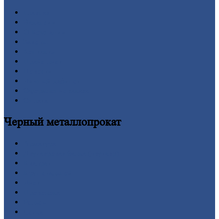
Главная
Вакансии
О
Компании
Заводы
Контакты
Прайс-лист
Новости
Личный
кабинет
Оформление
заказа
Оплата
Черный
металлопрокат
Арматура
Двутавровая
балка (двутавр)
Квадрат
Круг
стальной
Лист
Проволока
Рельсы
Сетка