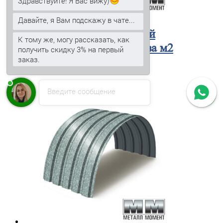
Здравствуйте! Я Вас вижу)
Давайте, я Вам подскажу в чате...
Профнастил
окрашенный
К тому же, могу рассказать, как
МП35ПГ-1035-0.5 цена за м2
получить скидку 3% на первый
заказ.
366
₽
В корзину
Введите сообщение