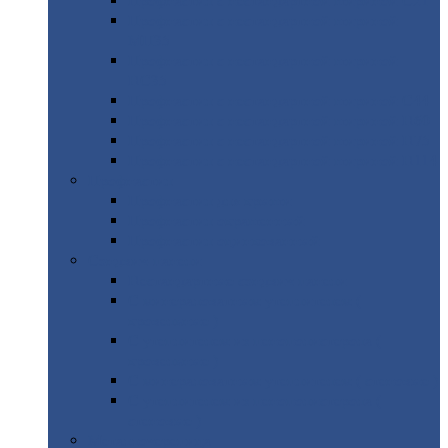
Профнастил
с нестандартной шириной С21
Профнастил
с нестандартной шириной
МП35
Профнастил
с нестандартной шириной
НС35
Профнастил
с нестандартной шириной С44
Профнастил
с нестандартной шириной Н60
Профнастил
с нестандартной шириной Н75
Профнастил
с нестандартной шириной Н114
Профнастил
Профнастил
для крыши
Профнастил
окрашенный
Профнастил
оцинкованный
Сэндвич-панели
Нестандартные
сэндвич панели
С
минераловатным утеплителем (
кровельные )
С
утеплителем из пенополистерола (
кровельные )
С
минераловатным утеплителем ( стеновые )
С
утеплителем из пенополистерола (
стеновые )
Металлочерепица