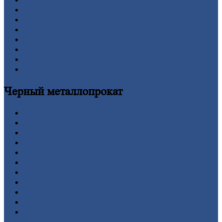
О
Компании
Заводы
Контакты
Прайс-лист
Новости
Личный
кабинет
Оформление
заказа
Оплата
Черный
металлопрокат
Арматура
Двутавровая
балка (двутавр)
Квадрат
Круг
стальной
Лист
Проволока
Рельсы
Сетка
Труба
Шестигранник
Калькулятор