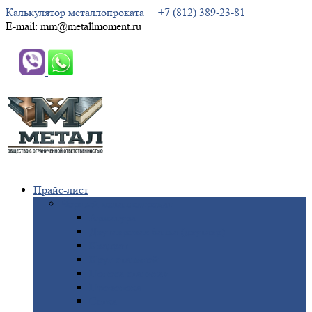
Калькулятор металлопроката
+7 (812) 389-23-81
E-mail: mm@metallmoment.ru
Прайс-лист
Черный
металлопрокат
Арматура
Двутавровая
балка (двутавр)
Квадрат
Круг
стальной
Полоса
стальная
Проволока
Сетка