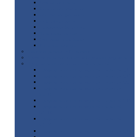
Дорожные
плиты
Каналы
непроходные
Ленточный
фундамент
Лифтовые
шахты
Перемычки
бетонные
Аэродромные
плиты
Фундаментные
блоки
Тепловые
камеры
Авиатехприемка
(РТ приемка)
Арочное
укрытие для конвейеров из профнастила
Профнастил
с нестандартной шириной
Профнастил
с нестандартной шириной С8
Профнастил
с нестандартной шириной С10
Профнастил
с нестандартной шириной СС10
Профнастил
с нестандартной шириной
МП10
Профнастил
с нестандартной шириной С15
Профнастил
с нестандартной шириной
МП18
Профнастил
с нестандартной шириной
МП20
Профнастил
с нестандартной шириной С18