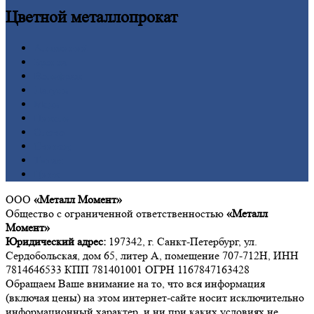
Цветной
металлопрокат
Алюминий
Бронза
Вольфрам
Латунь
Медь
Никель
Олово
Свинец
Титан
Цинк
ООО
«Металл Момент»
Общество с ограниченной ответственностью
«Металл
Момент»
Юридический адрес:
197342, г. Санкт-Петербург, ул.
Сердобольская, дом 65, литер А, помещение 707-712Н, ИНН
7814646533 КПП 781401001 ОГРН 1167847163428
Обращаем Ваше внимание на то, что вся информация
(включая цены) на этом интернет-сайте носит исключительно
информационный характер, и ни при каких условиях не