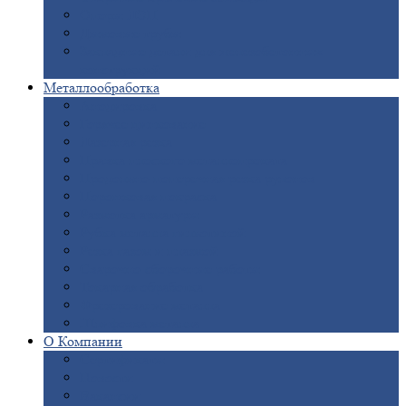
Опоры
ЛЭП
Дымовые
трубы
Закладные
детали для железобетонных
конструкций
Металлообработка
Анодировка
Горячее
цинкование
Лазерная
резка
Правка
плоского металлопроката
Продольно-поперечная
резка рулонов
Порошковая
покраска
Размотка
арматуры
Рубка
металла гильотиной
Резка
газом и плазмой
Сварочно-сборочные
работы
Токарная
обработка
Фрезерование
металла
Шлифовка
металла
О
Компании
Сертификаты
Новости
Вакансии