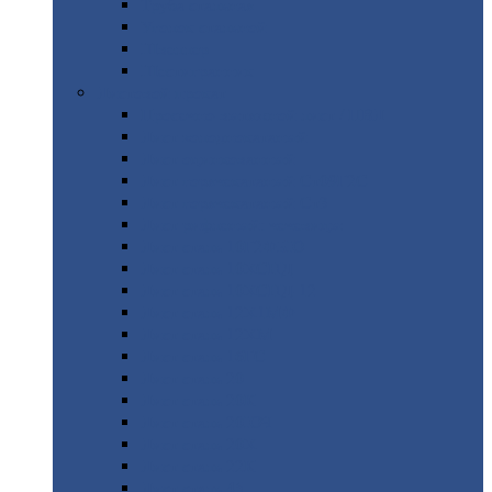
Труба
стальная
Уголок
стальной
Швеллер
Шестигранник
Листовой
прокат
Просечно-вытяжной
лист / ПВЛ
Лист
холоднокатаный
Лист
оцинкованный
Лист
горячекатаный Ст09Г2С
Лист
горячекатаный Ст3
Лист
рифленый: чечевицы
Лист
сталь 10Г2ФБЮ
Лист
сталь 10ХСНД
Лист
сталь 10ХСНД-12
Лист
сталь 12Х1МФ
Лист
сталь 12ХМ
Лист
сталь 16ГС
Лист
сталь 20
Лист
сталь 20К
Лист
сталь 20ЮЧ
Лист
сталь 20Х
Лист
сталь 22К
Лист
сталь 45