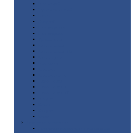
Монтеррей
Супермонтеррей
Макси
Экоррей
Монтекристо
Монтерроса
Трамонтана
Квинта
плюс
Квинта
плюс 3D
Квинта
уно
Монкатта
Классик
Классик
плюс
Ламонтерра
Ламонтерра
X
Ламонтерра
XL
Модерн
Камея
Квадро
Кредо
Доборные
элементы
Доборные
элементы с полимерным