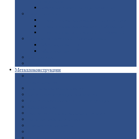
покрытием
Доборные
элементы оцинкованные
Евроштакетник
Штакетник
металлический полукруглый
Штакетник
металлический П-образный
Штакетник
металлический М-образный
Забор
металлический «Еврожалюзи»
Забор
жалюзи — Z
Забор
жалюзи — S
Сантехника
Рельсы
Металлоконструкции
Рамные
конструкции для дорожного
строительства
Быстровозводимые
здания
Металлоконструкции
для мостов
Технологические
металлоконструкции
Козловой
кран
Нестандартные
металлоконструкции
Решетки,
заборы и ограды
Прожекторные
мачты
Изготовление
лестниц из металла
Открытые
крановые эстакады