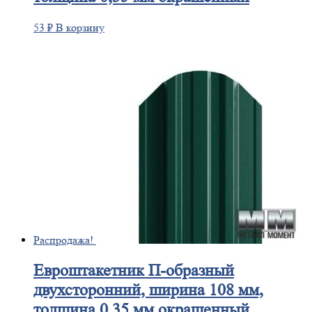
53
₽
В корзину
Распродажа!
Евроштакетник
П-образный
двухсторонний, ширина 108 мм,
толщина 0,35 мм окрашенный