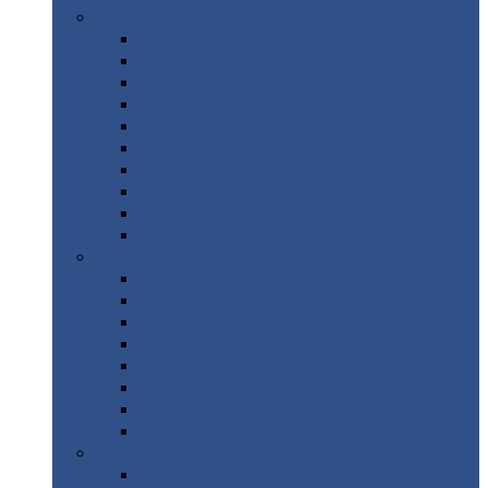
Цветной
металлопрокат
Алюминий
Бронза
Вольфрам
Латунь
Медь
Никель
Олово
Свинец
Титан
Цинк
Нержавеющий
металлопрокат
Лента
Проволока
Квадрат
Круг
нержавеющий
Лист/рулон
Труба
Шестигранник
Диски
ЖБИ
/ Железобетонные изделия
Бордюрный
камень