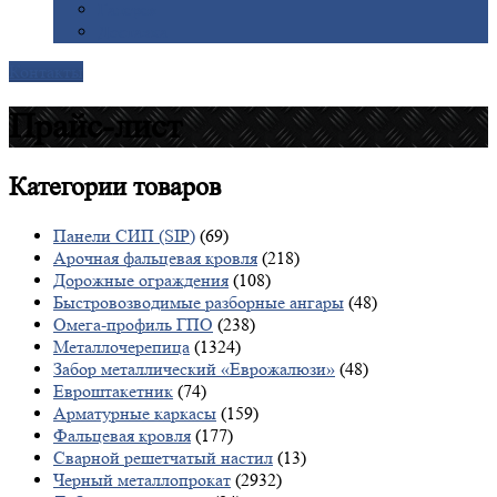
Галерея
Доставка
Контакты
Прайс-лист
Категории
товаров
Панели СИП (SIP)
(69)
Арочная фальцевая кровля
(218)
Дорожные ограждения
(108)
Быстровозводимые разборные ангары
(48)
Омега-профиль ГПО
(238)
Металлочерепица
(1324)
Забор металлический «Еврожалюзи»
(48)
Евроштакетник
(74)
Арматурные каркасы
(159)
Фальцевая кровля
(177)
Сварной решетчатый настил
(13)
Черный металлопрокат
(2932)