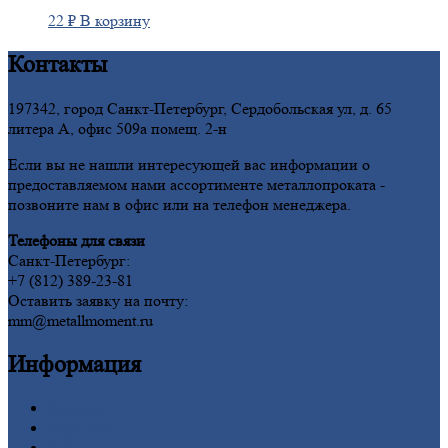
22
₽
В корзину
Контакты
197342, город Санкт-Петербург, Сердобольская ул, д. 65
литера А, офис 509а помещ. 2-н
Если вы не нашли интересующей вас информации о
предоставляемом нами ассортименте металлопроката -
позвоните нам в офис или на телефон менеджера.
Телефоны для связи
Санкт-Петербург:
+7 (812) 389-23-81
Оставить заявку на почту:
mm@metallmoment.ru
Информация
Главная
Вакансии