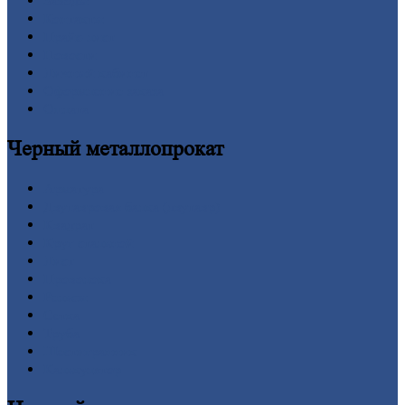
Заводы
Контакты
Прайс-лист
Новости
Личный
кабинет
Оформление
заказа
Оплата
Черный
металлопрокат
Арматура
Двутавровая
балка (двутавр)
Квадрат
Круг
стальной
Лист
Проволока
Рельсы
Сетка
Труба
Шестигранник
Калькулятор