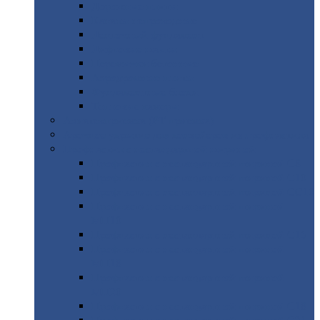
Дорожные
плиты
Каналы
непроходные
Ленточный
фундамент
Лифтовые
шахты
Перемычки
бетонные
Аэродромные
плиты
Фундаментные
блоки
Тепловые
камеры
Авиатехприемка
(РТ приемка)
Арочное
укрытие для конвейеров из профнастила
Профнастил
с нестандартной шириной
Профнастил
с нестандартной шириной С8
Профнастил
с нестандартной шириной С10
Профнастил
с нестандартной шириной СС10
Профнастил
с нестандартной шириной
МП10
Профнастил
с нестандартной шириной С15
Профнастил
с нестандартной шириной
МП18
Профнастил
с нестандартной шириной
МП20
Профнастил
с нестандартной шириной С18