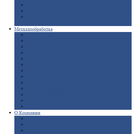
Опоры
ЛЭП
Дымовые
трубы
Закладные
детали для железобетонных
конструкций
Металлообработка
Анодировка
Горячее
цинкование
Лазерная
резка
Правка
плоского металлопроката
Продольно-поперечная
резка рулонов
Порошковая
покраска
Размотка
арматуры
Рубка
металла гильотиной
Резка
газом и плазмой
Сварочно-сборочные
работы
Токарная
обработка
Фрезерование
металла
Шлифовка
металла
О
Компании
Сертификаты
Новости
Вакансии