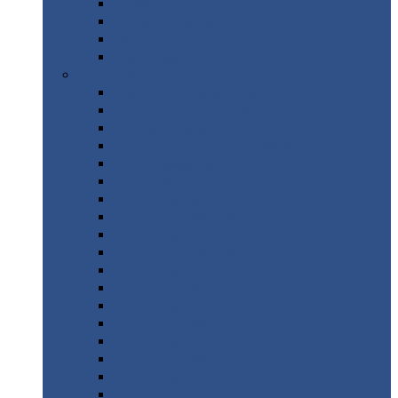
Труба
стальная
Уголок
стальной
Швеллер
Шестигранник
Листовой
прокат
Просечно-вытяжной
лист / ПВЛ
Лист
холоднокатаный
Лист
оцинкованный
Лист
горячекатаный Ст09Г2С
Лист
горячекатаный Ст3
Лист
рифленый: чечевицы
Лист
сталь 10Г2ФБЮ
Лист
сталь 10ХСНД
Лист
сталь 10ХСНД-12
Лист
сталь 12Х1МФ
Лист
сталь 12ХМ
Лист
сталь 16ГС
Лист
сталь 20
Лист
сталь 20К
Лист
сталь 20ЮЧ
Лист
сталь 20Х
Лист
сталь 22К
Лист
сталь 45