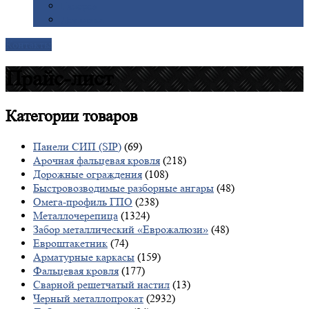
Галерея
Доставка
Контакты
Прайс-лист
Категории
товаров
Панели СИП (SIP)
(69)
Арочная фальцевая кровля
(218)
Дорожные ограждения
(108)
Быстровозводимые разборные ангары
(48)
Омега-профиль ГПО
(238)
Металлочерепица
(1324)
Забор металлический «Еврожалюзи»
(48)
Евроштакетник
(74)
Арматурные каркасы
(159)
Фальцевая кровля
(177)
Сварной решетчатый настил
(13)
Черный металлопрокат
(2932)