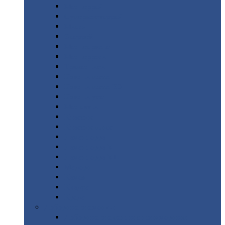
Монтеррей
Супермонтеррей
Макси
Экоррей
Монтекристо
Монтерроса
Трамонтана
Квинта
плюс
Квинта
плюс 3D
Квинта
уно
Монкатта
Классик
Классик
плюс
Ламонтерра
Ламонтерра
X
Ламонтерра
XL
Модерн
Камея
Квадро
Кредо
Доборные
элементы
Доборные
элементы с полимерным