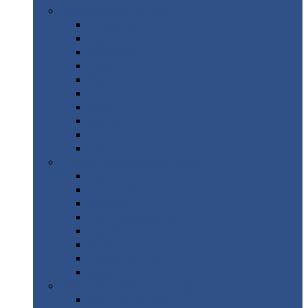
Цветной
металлопрокат
Алюминий
Бронза
Вольфрам
Латунь
Медь
Никель
Олово
Свинец
Титан
Цинк
Нержавеющий
металлопрокат
Лента
Проволока
Квадрат
Круг
нержавеющий
Лист/рулон
Труба
Шестигранник
Диски
ЖБИ
/ Железобетонные изделия
Бордюрный
камень