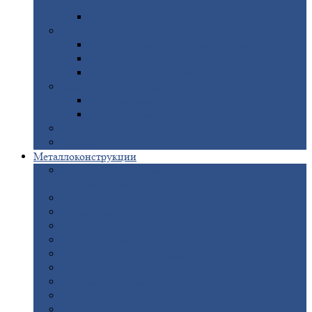
покрытием
Доборные
элементы оцинкованные
Евроштакетник
Штакетник
металлический полукруглый
Штакетник
металлический П-образный
Штакетник
металлический М-образный
Забор
металлический «Еврожалюзи»
Забор
жалюзи — Z
Забор
жалюзи — S
Сантехника
Рельсы
Металлоконструкции
Рамные
конструкции для дорожного
строительства
Быстровозводимые
здания
Металлоконструкции
для мостов
Технологические
металлоконструкции
Козловой
кран
Нестандартные
металлоконструкции
Решетки,
заборы и ограды
Прожекторные
мачты
Изготовление
лестниц из металла
Открытые
крановые эстакады