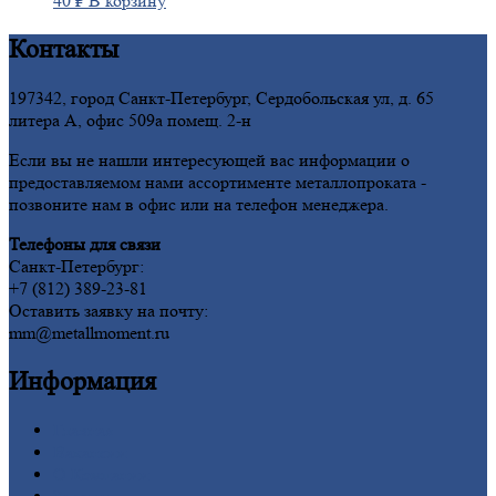
40
₽
В корзину
Контакты
197342, город Санкт-Петербург, Сердобольская ул, д. 65
литера А, офис 509а помещ. 2-н
Если вы не нашли интересующей вас информации о
предоставляемом нами ассортименте металлопроката -
позвоните нам в офис или на телефон менеджера.
Телефоны для связи
Санкт-Петербург:
+7 (812) 389-23-81
Оставить заявку на почту:
mm@metallmoment.ru
Информация
Главная
Вакансии
О
Компании