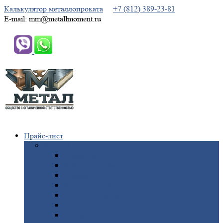
Калькулятор металлопроката
+7 (812) 389-23-81
E-mail: mm@metallmoment.ru
Прайс-лист
Черный
металлопрокат
Арматура
Двутавровая
балка (двутавр)
Квадрат
Круг
стальной
Полоса
стальная
Проволока
Сетка