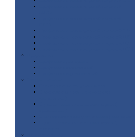
Профнастил
с нестандартной шириной С21
Профнастил
с нестандартной шириной
МП35
Профнастил
с нестандартной шириной
НС35
Профнастил
с нестандартной шириной С44
Профнастил
с нестандартной шириной Н60
Профнастил
с нестандартной шириной Н75
Профнастил
с нестандартной шириной Н114
Профнастил
Профнастил
для крыши
Профнастил
окрашенный
Профнастил
оцинкованный
Сэндвич-панели
Нестандартные
сэндвич панели
С
минераловатным утеплителем (
кровельные )
С
утеплителем из пенополистерола (
кровельные )
С
минераловатным утеплителем ( стеновые )
С
утеплителем из пенополистерола (
стеновые )
Металлочерепица