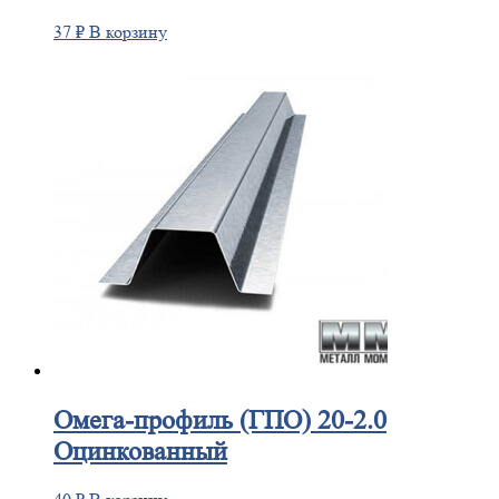
37
₽
В корзину
Омега-профиль
(ГПО) 20-2.0
Оцинкованный