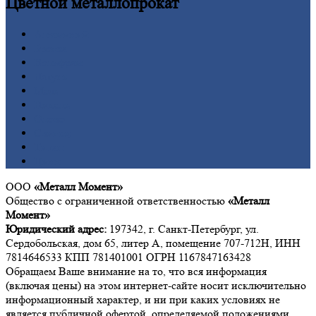
Цветной
металлопрокат
Алюминий
Бронза
Вольфрам
Латунь
Медь
Никель
Олово
Свинец
Титан
Цинк
ООО
«Металл Момент»
Общество с ограниченной ответственностью
«Металл
Момент»
Юридический адрес:
197342, г. Санкт-Петербург, ул.
Сердобольская, дом 65, литер А, помещение 707-712Н, ИНН
7814646533 КПП 781401001 ОГРН 1167847163428
Обращаем Ваше внимание на то, что вся информация
(включая цены) на этом интернет-сайте носит исключительно
информационный характер, и ни при каких условиях не
является публичной офертой, определяемой положениями