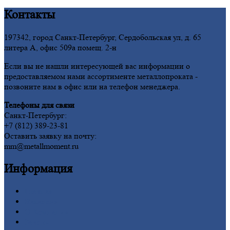
Контакты
197342, город Санкт-Петербург, Сердобольская ул, д. 65
литера А, офис 509а помещ. 2-н
Если вы не нашли интересующей вас информации о
предоставляемом нами ассортименте металлопроката -
позвоните нам в офис или на телефон менеджера.
Телефоны для связи
Санкт-Петербург:
+7 (812) 389-23-81
Оставить заявку на почту:
mm@metallmoment.ru
Информация
Главная
Вакансии
О
Компании
Заводы