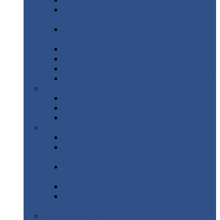
Профнастил
с нестандартной шириной С21
Профнастил
с нестандартной шириной
МП35
Профнастил
с нестандартной шириной
НС35
Профнастил
с нестандартной шириной С44
Профнастил
с нестандартной шириной Н60
Профнастил
с нестандартной шириной Н75
Профнастил
с нестандартной шириной Н114
Профнастил
Профнастил
для крыши
Профнастил
окрашенный
Профнастил
оцинкованный
Сэндвич-панели
Нестандартные
сэндвич панели
С
минераловатным утеплителем (
кровельные )
С
утеплителем из пенополистерола (
кровельные )
С
минераловатным утеплителем ( стеновые )
С
утеплителем из пенополистерола (
стеновые )
Металлочерепица