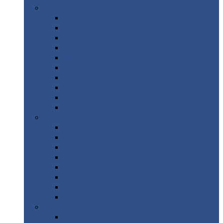
Цветной
металлопрокат
Алюминий
Бронза
Вольфрам
Латунь
Медь
Никель
Олово
Свинец
Титан
Цинк
Нержавеющий
металлопрокат
Лента
Проволока
Квадрат
Круг
нержавеющий
Лист/рулон
Труба
Шестигранник
Диски
ЖБИ
/ Железобетонные изделия
Бордюрный
камень