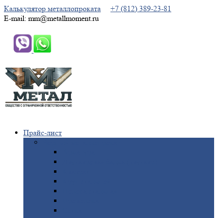
Калькулятор металлопроката
+7 (812) 389-23-81
E-mail: mm@metallmoment.ru
Прайс-лист
Черный
металлопрокат
Арматура
Двутавровая
балка (двутавр)
Квадрат
Круг
стальной
Полоса
стальная
Проволока
Сетка