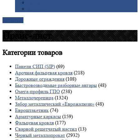
Галерея
Доставка
Контакты
Прайс-лист
Категории
товаров
Панели СИП (SIP)
(69)
Арочная фальцевая кровля
(218)
Дорожные ограждения
(108)
Быстровозводимые разборные ангары
(48)
Омега-профиль ГПО
(238)
Металлочерепица
(1324)
Забор металлический «Еврожалюзи»
(48)
Евроштакетник
(74)
Арматурные каркасы
(159)
Фальцевая кровля
(177)
Сварной решетчатый настил
(13)
Черный металлопрокат
(2932)