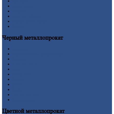
Контакты
Прайс-лист
Новости
Личный
кабинет
Оформление
заказа
Оплата
Черный
металлопрокат
Арматура
Двутавровая
балка (двутавр)
Квадрат
Круг
стальной
Лист
Проволока
Рельсы
Сетка
Труба
Шестигранник
Калькулятор
Цветной
металлопрокат