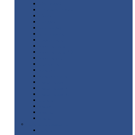
Монтеррей
Супермонтеррей
Макси
Экоррей
Монтекристо
Монтерроса
Трамонтана
Квинта
плюс
Квинта
плюс 3D
Квинта
уно
Монкатта
Классик
Классик
плюс
Ламонтерра
Ламонтерра
X
Ламонтерра
XL
Модерн
Камея
Квадро
Кредо
Доборные
элементы
Доборные
элементы с полимерным