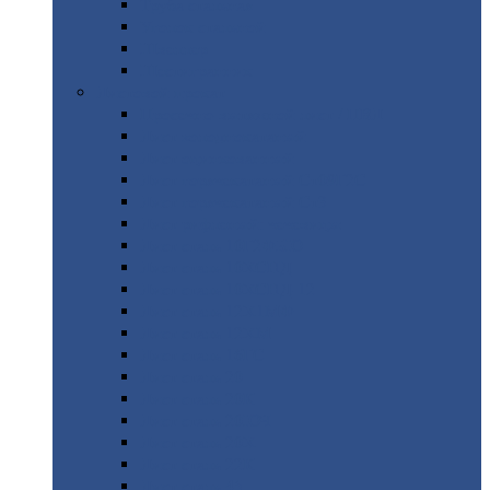
Труба
стальная
Уголок
стальной
Швеллер
Шестигранник
Листовой
прокат
Просечно-вытяжной
лист / ПВЛ
Лист
холоднокатаный
Лист
оцинкованный
Лист
горячекатаный Ст09Г2С
Лист
горячекатаный Ст3
Лист
рифленый: чечевицы
Лист
сталь 10Г2ФБЮ
Лист
сталь 10ХСНД
Лист
сталь 10ХСНД-12
Лист
сталь 12Х1МФ
Лист
сталь 12ХМ
Лист
сталь 16ГС
Лист
сталь 20
Лист
сталь 20К
Лист
сталь 20ЮЧ
Лист
сталь 20Х
Лист
сталь 22К
Лист
сталь 45