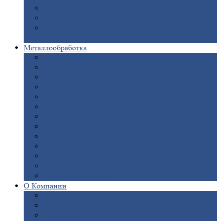
Опоры
ЛЭП
Дымовые
трубы
Закладные
детали для железобетонных
конструкций
Металлообработка
Анодировка
Горячее
цинкование
Лазерная
резка
Правка
плоского металлопроката
Продольно-поперечная
резка рулонов
Порошковая
покраска
Размотка
арматуры
Рубка
металла гильотиной
Резка
газом и плазмой
Сварочно-сборочные
работы
Токарная
обработка
Фрезерование
металла
Шлифовка
металла
О
Компании
Сертификаты
Новости
Вакансии