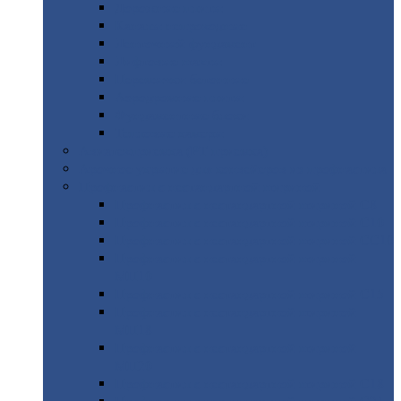
Дорожные
плиты
Каналы
непроходные
Ленточный
фундамент
Лифтовые
шахты
Перемычки
бетонные
Аэродромные
плиты
Фундаментные
блоки
Тепловые
камеры
Авиатехприемка
(РТ приемка)
Арочное
укрытие для конвейеров из профнастила
Профнастил
с нестандартной шириной
Профнастил
с нестандартной шириной С8
Профнастил
с нестандартной шириной С10
Профнастил
с нестандартной шириной СС10
Профнастил
с нестандартной шириной
МП10
Профнастил
с нестандартной шириной С15
Профнастил
с нестандартной шириной
МП18
Профнастил
с нестандартной шириной
МП20
Профнастил
с нестандартной шириной С18