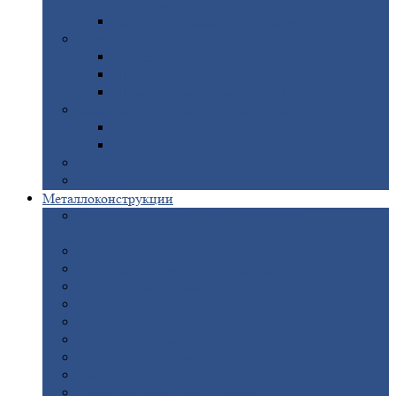
покрытием
Доборные
элементы оцинкованные
Евроштакетник
Штакетник
металлический полукруглый
Штакетник
металлический П-образный
Штакетник
металлический М-образный
Забор
металлический «Еврожалюзи»
Забор
жалюзи — Z
Забор
жалюзи — S
Сантехника
Рельсы
Металлоконструкции
Рамные
конструкции для дорожного
строительства
Быстровозводимые
здания
Металлоконструкции
для мостов
Технологические
металлоконструкции
Козловой
кран
Нестандартные
металлоконструкции
Решетки,
заборы и ограды
Прожекторные
мачты
Изготовление
лестниц из металла
Открытые
крановые эстакады