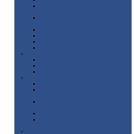
Профнастил
с нестандартной шириной С21
Профнастил
с нестандартной шириной
МП35
Профнастил
с нестандартной шириной
НС35
Профнастил
с нестандартной шириной С44
Профнастил
с нестандартной шириной Н60
Профнастил
с нестандартной шириной Н75
Профнастил
с нестандартной шириной Н114
Профнастил
Профнастил
для крыши
Профнастил
окрашенный
Профнастил
оцинкованный
Сэндвич-панели
Нестандартные
сэндвич панели
С
минераловатным утеплителем (
кровельные )
С
утеплителем из пенополистерола (
кровельные )
С
минераловатным утеплителем ( стеновые )
С
утеплителем из пенополистерола (
стеновые )
Металлочерепица