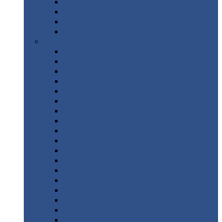
Труба
стальная
Уголок
стальной
Швеллер
Шестигранник
Листовой
прокат
Просечно-вытяжной
лист / ПВЛ
Лист
холоднокатаный
Лист
оцинкованный
Лист
горячекатаный Ст09Г2С
Лист
горячекатаный Ст3
Лист
рифленый: чечевицы
Лист
сталь 10Г2ФБЮ
Лист
сталь 10ХСНД
Лист
сталь 10ХСНД-12
Лист
сталь 12Х1МФ
Лист
сталь 12ХМ
Лист
сталь 16ГС
Лист
сталь 20
Лист
сталь 20К
Лист
сталь 20ЮЧ
Лист
сталь 20Х
Лист
сталь 22К
Лист
сталь 45