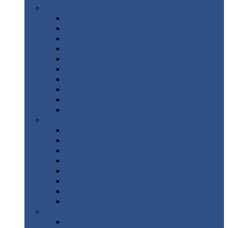
Цветной
металлопрокат
Алюминий
Бронза
Вольфрам
Латунь
Медь
Никель
Олово
Свинец
Титан
Цинк
Нержавеющий
металлопрокат
Лента
Проволока
Квадрат
Круг
нержавеющий
Лист/рулон
Труба
Шестигранник
Диски
ЖБИ
/ Железобетонные изделия
Бордюрный
камень