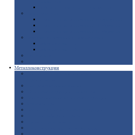
покрытием
Доборные
элементы оцинкованные
Евроштакетник
Штакетник
металлический полукруглый
Штакетник
металлический П-образный
Штакетник
металлический М-образный
Забор
металлический «Еврожалюзи»
Забор
жалюзи — Z
Забор
жалюзи — S
Сантехника
Рельсы
Металлоконструкции
Рамные
конструкции для дорожного
строительства
Быстровозводимые
здания
Металлоконструкции
для мостов
Технологические
металлоконструкции
Козловой
кран
Нестандартные
металлоконструкции
Решетки,
заборы и ограды
Прожекторные
мачты
Изготовление
лестниц из металла
Открытые
крановые эстакады