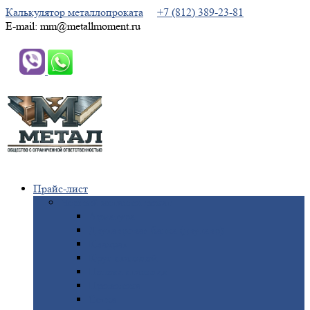
Калькулятор металлопроката
+7 (812) 389-23-81
E-mail: mm@metallmoment.ru
Прайс-лист
Черный
металлопрокат
Арматура
Двутавровая
балка (двутавр)
Квадрат
Круг
стальной
Полоса
стальная
Проволока
Сетка