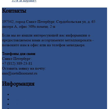
35
₽
В корзину
Контакты
197342, город Санкт-Петербург, Сердобольская ул, д. 65
литера А, офис 509а помещ. 2-н
Если вы не нашли интересующей вас информации о
предоставляемом нами ассортименте металлопроката -
позвоните нам в офис или на телефон менеджера.
Телефоны для связи
Санкт-Петербург:
+7 (812) 389-23-81
Оставить заявку на почту:
mm@metallmoment.ru
Информация
Главная
Вакансии
О
Компании