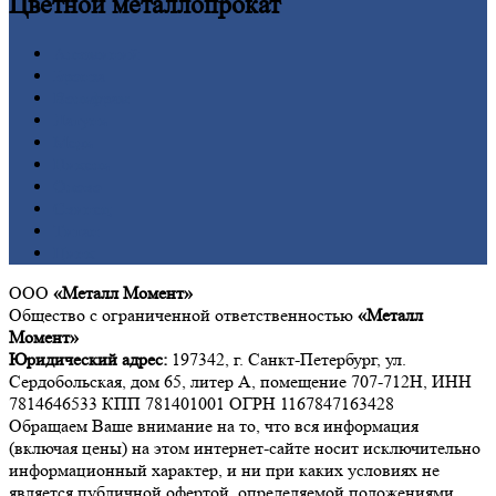
Цветной
металлопрокат
Алюминий
Бронза
Вольфрам
Латунь
Медь
Никель
Олово
Свинец
Титан
Цинк
ООО
«Металл Момент»
Общество с ограниченной ответственностью
«Металл
Момент»
Юридический адрес:
197342, г. Санкт-Петербург, ул.
Сердобольская, дом 65, литер А, помещение 707-712Н, ИНН
7814646533 КПП 781401001 ОГРН 1167847163428
Обращаем Ваше внимание на то, что вся информация
(включая цены) на этом интернет-сайте носит исключительно
информационный характер, и ни при каких условиях не
является публичной офертой, определяемой положениями