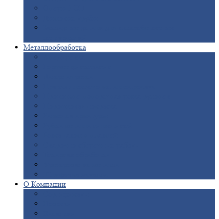
Опоры
ЛЭП
Дымовые
трубы
Закладные
детали для железобетонных
конструкций
Металлообработка
Анодировка
Горячее
цинкование
Лазерная
резка
Правка
плоского металлопроката
Продольно-поперечная
резка рулонов
Порошковая
покраска
Размотка
арматуры
Рубка
металла гильотиной
Резка
газом и плазмой
Сварочно-сборочные
работы
Токарная
обработка
Фрезерование
металла
Шлифовка
металла
О
Компании
Сертификаты
Новости
Вакансии