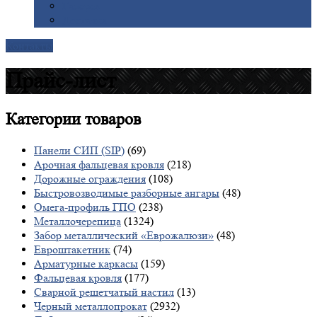
Галерея
Доставка
Контакты
Прайс-лист
Категории
товаров
Панели СИП (SIP)
(69)
Арочная фальцевая кровля
(218)
Дорожные ограждения
(108)
Быстровозводимые разборные ангары
(48)
Омега-профиль ГПО
(238)
Металлочерепица
(1324)
Забор металлический «Еврожалюзи»
(48)
Евроштакетник
(74)
Арматурные каркасы
(159)
Фальцевая кровля
(177)
Сварной решетчатый настил
(13)
Черный металлопрокат
(2932)