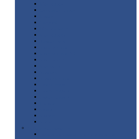
Монтеррей
Супермонтеррей
Макси
Экоррей
Монтекристо
Монтерроса
Трамонтана
Квинта
плюс
Квинта
плюс 3D
Квинта
уно
Монкатта
Классик
Классик
плюс
Ламонтерра
Ламонтерра
X
Ламонтерра
XL
Модерн
Камея
Квадро
Кредо
Доборные
элементы
Доборные
элементы с полимерным