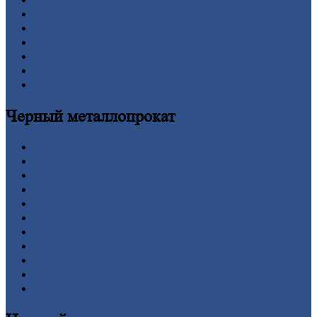
Заводы
Контакты
Прайс-лист
Новости
Личный
кабинет
Оформление
заказа
Оплата
Черный
металлопрокат
Арматура
Двутавровая
балка (двутавр)
Квадрат
Круг
стальной
Лист
Проволока
Рельсы
Сетка
Труба
Шестигранник
Калькулятор