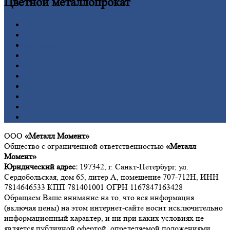
Цветной
металлопрокат
Алюминий
Бронза
Вольфрам
Латунь
Медь
Никель
Олово
Свинец
Титан
Цинк
ООО
«Металл Момент»
Общество с ограниченной ответственностью
«Металл
Момент»
Юридический адрес:
197342, г. Санкт-Петербург, ул.
Сердобольская, дом 65, литер А, помещение 707-712Н, ИНН
7814646533 КПП 781401001 ОГРН 1167847163428
Обращаем Ваше внимание на то, что вся информация
(включая цены) на этом интернет-сайте носит исключительно
информационный характер, и ни при каких условиях не
является публичной офертой, определяемой положениями