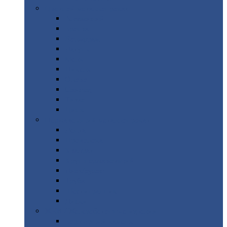
Цветной
металлопрокат
Алюминий
Бронза
Вольфрам
Латунь
Медь
Никель
Олово
Свинец
Титан
Цинк
Нержавеющий
металлопрокат
Лента
Проволока
Квадрат
Круг
нержавеющий
Лист/рулон
Труба
Шестигранник
Диски
ЖБИ
/ Железобетонные изделия
Бордюрный
камень