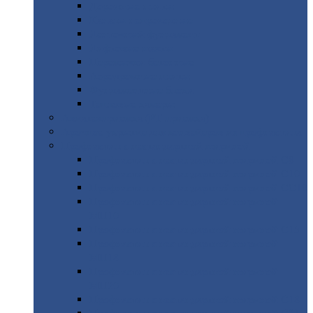
Дорожные
плиты
Каналы
непроходные
Ленточный
фундамент
Лифтовые
шахты
Перемычки
бетонные
Аэродромные
плиты
Фундаментные
блоки
Тепловые
камеры
Авиатехприемка
(РТ приемка)
Арочное
укрытие для конвейеров из профнастила
Профнастил
с нестандартной шириной
Профнастил
с нестандартной шириной С8
Профнастил
с нестандартной шириной С10
Профнастил
с нестандартной шириной СС10
Профнастил
с нестандартной шириной
МП10
Профнастил
с нестандартной шириной С15
Профнастил
с нестандартной шириной
МП18
Профнастил
с нестандартной шириной
МП20
Профнастил
с нестандартной шириной С18