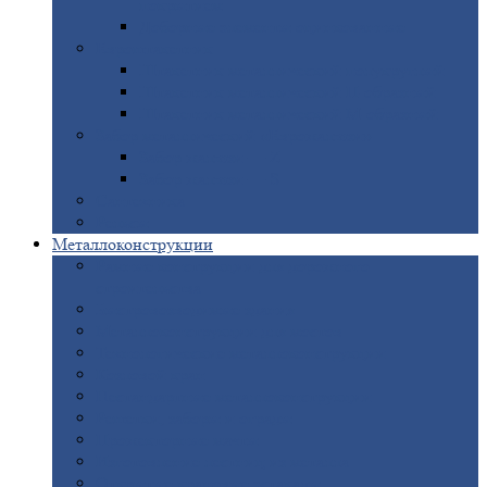
покрытием
Доборные
элементы оцинкованные
Евроштакетник
Штакетник
металлический полукруглый
Штакетник
металлический П-образный
Штакетник
металлический М-образный
Забор
металлический «Еврожалюзи»
Забор
жалюзи — Z
Забор
жалюзи — S
Сантехника
Рельсы
Металлоконструкции
Рамные
конструкции для дорожного
строительства
Быстровозводимые
здания
Металлоконструкции
для мостов
Технологические
металлоконструкции
Козловой
кран
Нестандартные
металлоконструкции
Решетки,
заборы и ограды
Прожекторные
мачты
Изготовление
лестниц из металла
Открытые
крановые эстакады