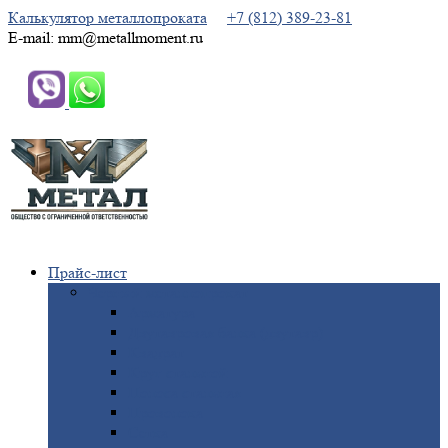
Калькулятор металлопроката
+7 (812) 389-23-81
E-mail: mm@metallmoment.ru
Прайс-лист
Черный
металлопрокат
Арматура
Двутавровая
балка (двутавр)
Квадрат
Круг
стальной
Полоса
стальная
Проволока
Сетка