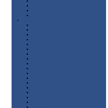
Труба
стальная
Уголок
стальной
Швеллер
Шестигранник
Листовой
прокат
Просечно-вытяжной
лист / ПВЛ
Лист
холоднокатаный
Лист
оцинкованный
Лист
горячекатаный Ст09Г2С
Лист
горячекатаный Ст3
Лист
рифленый: чечевицы
Лист
сталь 10Г2ФБЮ
Лист
сталь 10ХСНД
Лист
сталь 10ХСНД-12
Лист
сталь 12Х1МФ
Лист
сталь 12ХМ
Лист
сталь 16ГС
Лист
сталь 20
Лист
сталь 20К
Лист
сталь 20ЮЧ
Лист
сталь 20Х
Лист
сталь 22К
Лист
сталь 45