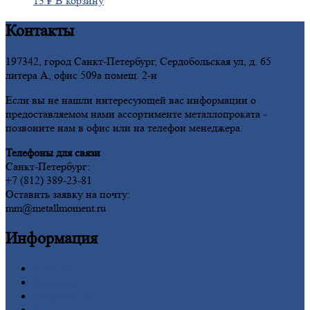
13
₽
В корзину
Контакты
197342, город Санкт-Петербург, Сердобольская ул, д. 65
литера А, офис 509а помещ. 2-н
Если вы не нашли интересующей вас информации о
предоставляемом нами ассортименте металлопроката -
позвоните нам в офис или на телефон менеджера.
Телефоны для связи
Санкт-Петербург:
+7 (812) 389-23-81
Оставить заявку на почту:
mm@metallmoment.ru
Информация
Главная
Вакансии
О
Компании