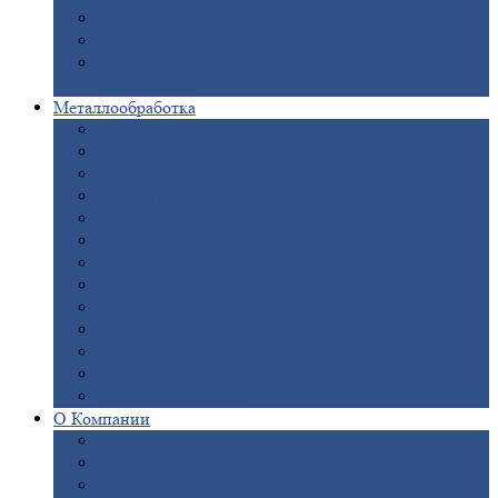
Опоры
ЛЭП
Дымовые
трубы
Закладные
детали для железобетонных
конструкций
Металлообработка
Анодировка
Горячее
цинкование
Лазерная
резка
Правка
плоского металлопроката
Продольно-поперечная
резка рулонов
Порошковая
покраска
Размотка
арматуры
Рубка
металла гильотиной
Резка
газом и плазмой
Сварочно-сборочные
работы
Токарная
обработка
Фрезерование
металла
Шлифовка
металла
О
Компании
Сертификаты
Новости
Вакансии