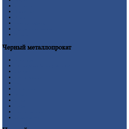
Заводы
Контакты
Прайс-лист
Новости
Личный
кабинет
Оформление
заказа
Оплата
Черный
металлопрокат
Арматура
Двутавровая
балка (двутавр)
Квадрат
Круг
стальной
Лист
Проволока
Рельсы
Сетка
Труба
Шестигранник
Калькулятор