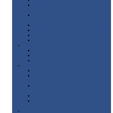
Профнастил
с нестандартной шириной С21
Профнастил
с нестандартной шириной
МП35
Профнастил
с нестандартной шириной
НС35
Профнастил
с нестандартной шириной С44
Профнастил
с нестандартной шириной Н60
Профнастил
с нестандартной шириной Н75
Профнастил
с нестандартной шириной Н114
Профнастил
Профнастил
для крыши
Профнастил
окрашенный
Профнастил
оцинкованный
Сэндвич-панели
Нестандартные
сэндвич панели
С
минераловатным утеплителем (
кровельные )
С
утеплителем из пенополистерола (
кровельные )
С
минераловатным утеплителем ( стеновые )
С
утеплителем из пенополистерола (
стеновые )
Металлочерепица