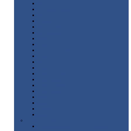
Монтеррей
Супермонтеррей
Макси
Экоррей
Монтекристо
Монтерроса
Трамонтана
Квинта
плюс
Квинта
плюс 3D
Квинта
уно
Монкатта
Классик
Классик
плюс
Ламонтерра
Ламонтерра
X
Ламонтерра
XL
Модерн
Камея
Квадро
Кредо
Доборные
элементы
Доборные
элементы с полимерным