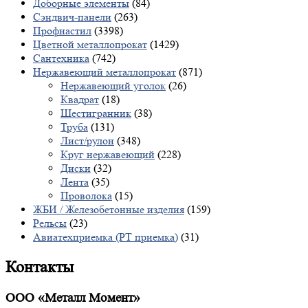
Доборные элементы
(84)
Сэндвич-панели
(263)
Профнастил
(3398)
Цветной металлопрокат
(1429)
Сантехника
(742)
Нержавеющий металлопрокат
(871)
Нержавеющий уголок
(26)
Квадрат
(18)
Шестигранник
(38)
Труба
(131)
Лист/рулон
(348)
Круг нержавеющий
(228)
Диски
(32)
Лента
(35)
Проволока
(15)
ЖБИ / Железобетонные изделия
(159)
Рельсы
(23)
Авиатехприемка (РТ приемка)
(31)
Контакты
ООО «Металл Момент»