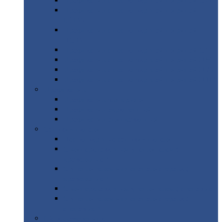
Профнастил
с нестандартной шириной С21
Профнастил
с нестандартной шириной
МП35
Профнастил
с нестандартной шириной
НС35
Профнастил
с нестандартной шириной С44
Профнастил
с нестандартной шириной Н60
Профнастил
с нестандартной шириной Н75
Профнастил
с нестандартной шириной Н114
Профнастил
Профнастил
для крыши
Профнастил
окрашенный
Профнастил
оцинкованный
Сэндвич-панели
Нестандартные
сэндвич панели
С
минераловатным утеплителем (
кровельные )
С
утеплителем из пенополистерола (
кровельные )
С
минераловатным утеплителем ( стеновые )
С
утеплителем из пенополистерола (
стеновые )
Металлочерепица