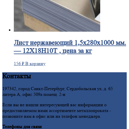
Лист
нержавеющий 1,5x280x1000 мм.
— 12Х18Н10Т , цена за кг
156
₽
В корзину
Контакты
197342, город Санкт-Петербург, Сердобольская ул, д. 65
литера А, офис 509а помещ. 2-н
Если вы не нашли интересующей вас информации о
предоставляемом нами ассортименте металлопроката -
позвоните нам в офис или на телефон менеджера.
Телефоны для связи