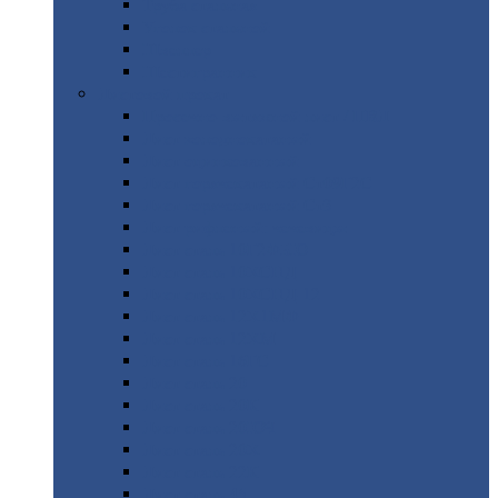
Труба
стальная
Уголок
стальной
Швеллер
Шестигранник
Листовой
прокат
Просечно-вытяжной
лист / ПВЛ
Лист
холоднокатаный
Лист
оцинкованный
Лист
горячекатаный Ст09Г2С
Лист
горячекатаный Ст3
Лист
рифленый: чечевицы
Лист
сталь 10Г2ФБЮ
Лист
сталь 10ХСНД
Лист
сталь 10ХСНД-12
Лист
сталь 12Х1МФ
Лист
сталь 12ХМ
Лист
сталь 16ГС
Лист
сталь 20
Лист
сталь 20К
Лист
сталь 20ЮЧ
Лист
сталь 20Х
Лист
сталь 22К
Лист
сталь 45