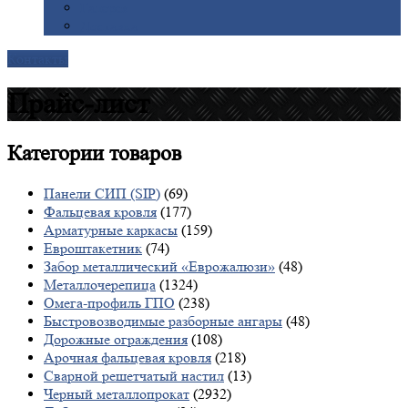
Галерея
Доставка
Контакты
Прайс-лист
Категории
товаров
Панели СИП (SIP)
(69)
Фальцевая кровля
(177)
Арматурные каркасы
(159)
Евроштакетник
(74)
Забор металлический «Еврожалюзи»
(48)
Металлочерепица
(1324)
Омега-профиль ГПО
(238)
Быстровозводимые разборные ангары
(48)
Дорожные ограждения
(108)
Арочная фальцевая кровля
(218)
Сварной решетчатый настил
(13)
Черный металлопрокат
(2932)