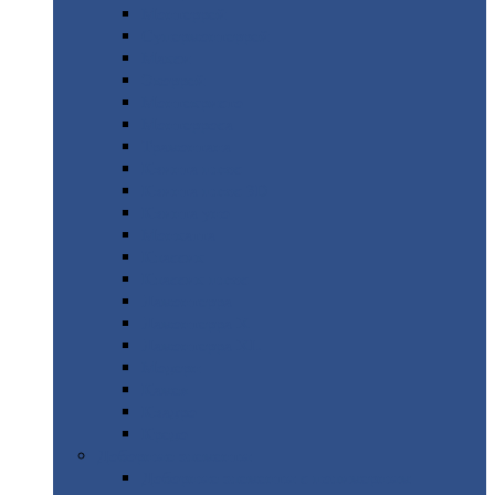
Монтеррей
Супермонтеррей
Макси
Экоррей
Монтекристо
Монтерроса
Трамонтана
Квинта
плюс
Квинта
плюс 3D
Квинта
уно
Монкатта
Классик
Классик
плюс
Ламонтерра
Ламонтерра
X
Ламонтерра
XL
Модерн
Камея
Квадро
Кредо
Доборные
элементы
Доборные
элементы с полимерным