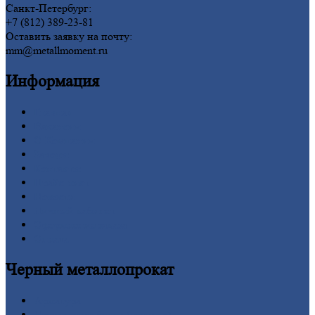
Санкт-Петербург:
+7 (812) 389-23-81
Оставить заявку на почту:
mm@metallmoment.ru
Информация
Главная
Вакансии
О
Компании
Заводы
Контакты
Прайс-лист
Новости
Личный
кабинет
Оформление
заказа
Оплата
Черный
металлопрокат
Арматура
Двутавровая
балка (двутавр)