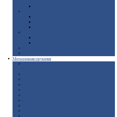
покрытием
Доборные
элементы оцинкованные
Евроштакетник
Штакетник
металлический полукруглый
Штакетник
металлический П-образный
Штакетник
металлический М-образный
Забор
металлический «Еврожалюзи»
Забор
жалюзи — Z
Забор
жалюзи — S
Сантехника
Рельсы
Металлоконструкции
Рамные
конструкции для дорожного
строительства
Быстровозводимые
здания
Металлоконструкции
для мостов
Технологические
металлоконструкции
Козловой
кран
Нестандартные
металлоконструкции
Решетки,
заборы и ограды
Прожекторные
мачты
Изготовление
лестниц из металла
Открытые
крановые эстакады