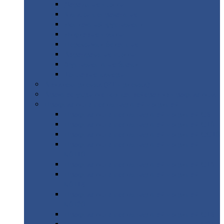
Дорожные
плиты
Каналы
непроходные
Ленточный
фундамент
Лифтовые
шахты
Перемычки
бетонные
Аэродромные
плиты
Фундаментные
блоки
Тепловые
камеры
Авиатехприемка
(РТ приемка)
Арочное
укрытие для конвейеров из профнастила
Профнастил
с нестандартной шириной
Профнастил
с нестандартной шириной С8
Профнастил
с нестандартной шириной С10
Профнастил
с нестандартной шириной СС10
Профнастил
с нестандартной шириной
МП10
Профнастил
с нестандартной шириной С15
Профнастил
с нестандартной шириной
МП18
Профнастил
с нестандартной шириной
МП20
Профнастил
с нестандартной шириной С18