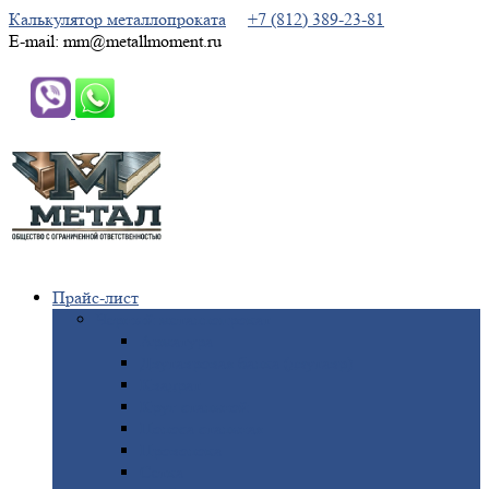
Калькулятор металлопроката
+7 (812) 389-23-81
E-mail: mm@metallmoment.ru
Прайс-лист
Черный
металлопрокат
Арматура
Двутавровая
балка (двутавр)
Квадрат
Круг
стальной
Полоса
стальная
Проволока
Сетка