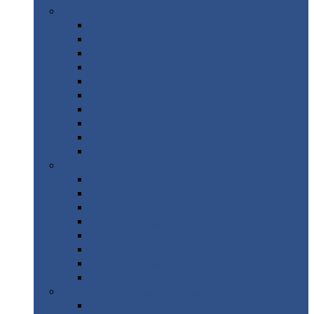
Цветной
металлопрокат
Алюминий
Бронза
Вольфрам
Латунь
Медь
Никель
Олово
Свинец
Титан
Цинк
Нержавеющий
металлопрокат
Лента
Проволока
Квадрат
Круг
нержавеющий
Лист/рулон
Труба
Шестигранник
Диски
ЖБИ
/ Железобетонные изделия
Бордюрный
камень