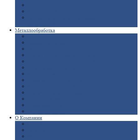
Опоры
ЛЭП
Дымовые
трубы
Закладные
детали для железобетонных
конструкций
Металлообработка
Анодировка
Горячее
цинкование
Лазерная
резка
Правка
плоского металлопроката
Продольно-поперечная
резка рулонов
Порошковая
покраска
Размотка
арматуры
Рубка
металла гильотиной
Резка
газом и плазмой
Сварочно-сборочные
работы
Токарная
обработка
Фрезерование
металла
Шлифовка
металла
О
Компании
Сертификаты
Новости
Вакансии