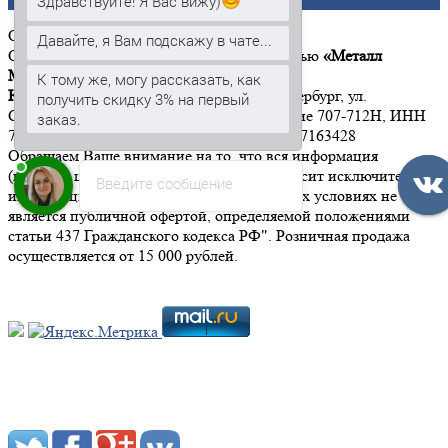
Здравствуйте! Я Вас вижу)
ООО
«Металл Момент»
Давайте, я Вам подскажу в чате...
Общество с ограниченной ответственностью
«Металл
Момент»
К тому же, могу рассказать, как
Юридический адрес:
197342, г. Санкт-Петербург, ул.
получить скидку 3% на первый
Сердобольская, дом 65, литер А, помещение 707-712Н, ИНН
заказ.
7814646533 КПП 781401001 ОГРН 1167847163428
Обращаем Ваше внимание на то, что вся информация
(включая цены) на этом интернет-сайте носит исключительно
Введите сообщение
информационный характер, и ни при каких условиях не
является публичной офертой, определяемой положениями
статьи 437 Гражданского кодекса РФ". Розничная продажа
осуществляется от 15 000 рублей.
Мы в социальных сетях: