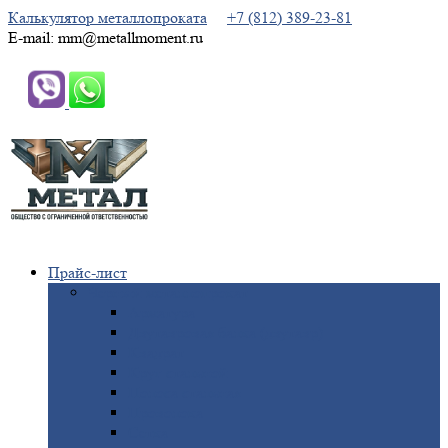
Калькулятор металлопроката
+7 (812) 389-23-81
E-mail: mm@metallmoment.ru
Прайс-лист
Черный
металлопрокат
Арматура
Двутавровая
балка (двутавр)
Квадрат
Круг
стальной
Полоса
стальная
Проволока
Сетка