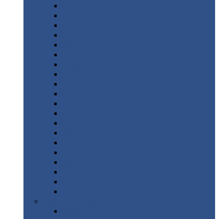
Монтеррей
Супермонтеррей
Макси
Экоррей
Монтекристо
Монтерроса
Трамонтана
Квинта
плюс
Квинта
плюс 3D
Квинта
уно
Монкатта
Классик
Классик
плюс
Ламонтерра
Ламонтерра
X
Ламонтерра
XL
Модерн
Камея
Квадро
Кредо
Доборные
элементы
Доборные
элементы с полимерным