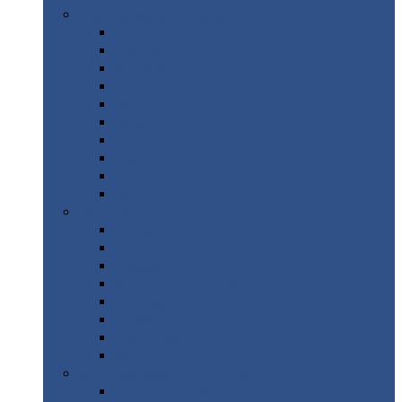
Цветной
металлопрокат
Алюминий
Бронза
Вольфрам
Латунь
Медь
Никель
Олово
Свинец
Титан
Цинк
Нержавеющий
металлопрокат
Лента
Проволока
Квадрат
Круг
нержавеющий
Лист/рулон
Труба
Шестигранник
Диски
ЖБИ
/ Железобетонные изделия
Бордюрный
камень