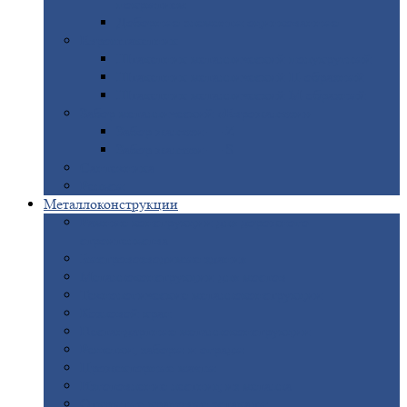
покрытием
Доборные
элементы оцинкованные
Евроштакетник
Штакетник
металлический полукруглый
Штакетник
металлический П-образный
Штакетник
металлический М-образный
Забор
металлический «Еврожалюзи»
Забор
жалюзи — Z
Забор
жалюзи — S
Сантехника
Рельсы
Металлоконструкции
Рамные
конструкции для дорожного
строительства
Быстровозводимые
здания
Металлоконструкции
для мостов
Технологические
металлоконструкции
Козловой
кран
Нестандартные
металлоконструкции
Решетки,
заборы и ограды
Прожекторные
мачты
Изготовление
лестниц из металла
Открытые
крановые эстакады