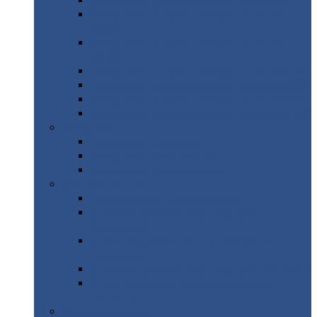
Профнастил
с нестандартной шириной С21
Профнастил
с нестандартной шириной
МП35
Профнастил
с нестандартной шириной
НС35
Профнастил
с нестандартной шириной С44
Профнастил
с нестандартной шириной Н60
Профнастил
с нестандартной шириной Н75
Профнастил
с нестандартной шириной Н114
Профнастил
Профнастил
для крыши
Профнастил
окрашенный
Профнастил
оцинкованный
Сэндвич-панели
Нестандартные
сэндвич панели
С
минераловатным утеплителем (
кровельные )
С
утеплителем из пенополистерола (
кровельные )
С
минераловатным утеплителем ( стеновые )
С
утеплителем из пенополистерола (
стеновые )
Металлочерепица