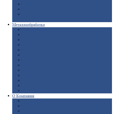
Опоры
ЛЭП
Дымовые
трубы
Закладные
детали для железобетонных
конструкций
Металлообработка
Анодировка
Горячее
цинкование
Лазерная
резка
Правка
плоского металлопроката
Продольно-поперечная
резка рулонов
Порошковая
покраска
Размотка
арматуры
Рубка
металла гильотиной
Резка
газом и плазмой
Сварочно-сборочные
работы
Токарная
обработка
Фрезерование
металла
Шлифовка
металла
О
Компании
Сертификаты
Новости
Вакансии