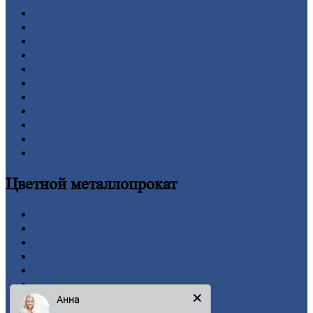
Арматура
Двутавровая
балка (двутавр)
Квадрат
Круг
стальной
Лист
Проволока
Рельсы
Сетка
Труба
Шестигранник
Калькулятор
Цветной
металлопрокат
Алюминий
Бронза
Вольфрам
Латунь
Медь
Никель
Олово
Анна
Свинец