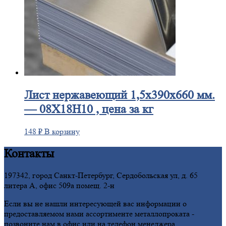
Лист
нержавеющий 1,5x390x660 мм.
— 08Х18Н10 , цена за кг
148
₽
В корзину
Контакты
197342, город Санкт-Петербург, Сердобольская ул, д. 65
литера А, офис 509а помещ. 2-н
Если вы не нашли интересующей вас информации о
предоставляемом нами ассортименте металлопроката -
позвоните нам в офис или на телефон менеджера.