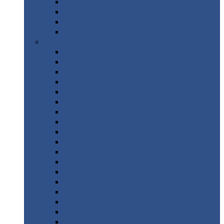
Труба
стальная
Уголок
стальной
Швеллер
Шестигранник
Листовой
прокат
Просечно-вытяжной
лист / ПВЛ
Лист
холоднокатаный
Лист
оцинкованный
Лист
горячекатаный Ст09Г2С
Лист
горячекатаный Ст3
Лист
рифленый: чечевицы
Лист
сталь 10Г2ФБЮ
Лист
сталь 10ХСНД
Лист
сталь 10ХСНД-12
Лист
сталь 12Х1МФ
Лист
сталь 12ХМ
Лист
сталь 16ГС
Лист
сталь 20
Лист
сталь 20К
Лист
сталь 20ЮЧ
Лист
сталь 20Х
Лист
сталь 22К
Лист
сталь 45