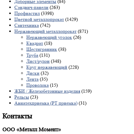
Доборные элементы
(84)
Сэндвич-панели
(263)
Профнастил
(3398)
Цветной металлопрокат
(1429)
Сантехника
(742)
Нержавеющий металлопрокат
(871)
Нержавеющий уголок
(26)
Квадрат
(18)
Шестигранник
(38)
Труба
(131)
Лист/рулон
(348)
Круг нержавеющий
(228)
Диски
(32)
Лента
(35)
Проволока
(15)
ЖБИ / Железобетонные изделия
(159)
Рельсы
(23)
Авиатехприемка (РТ приемка)
(31)
Контакты
ООО «Металл Момент»