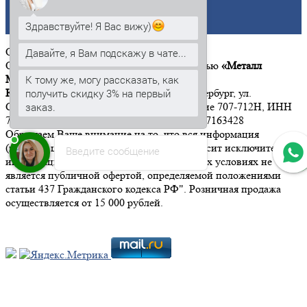
Титан
Здравствуйте! Я Вас вижу)
Цинк
ООО
«Металл Момент»
Давайте, я Вам подскажу в чате...
Общество с ограниченной ответственностью
«Металл
Момент»
К тому же, могу рассказать, как
Юридический адрес:
197342, г. Санкт-Петербург, ул.
получить скидку 3% на первый
Сердобольская, дом 65, литер А, помещение 707-712Н, ИНН
заказ.
7814646533 КПП 781401001 ОГРН 1167847163428
Обращаем Ваше внимание на то, что вся информация
(включая цены) на этом интернет-сайте носит исключительно
Введите сообщение
информационный характер, и ни при каких условиях не
является публичной офертой, определяемой положениями
статьи 437 Гражданского кодекса РФ". Розничная продажа
осуществляется от 15 000 рублей.
Мы в социальных сетях: