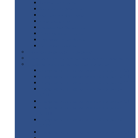
Дорожные
плиты
Каналы
непроходные
Ленточный
фундамент
Лифтовые
шахты
Перемычки
бетонные
Аэродромные
плиты
Фундаментные
блоки
Тепловые
камеры
Авиатехприемка
(РТ приемка)
Арочное
укрытие для конвейеров из профнастила
Профнастил
с нестандартной шириной
Профнастил
с нестандартной шириной С8
Профнастил
с нестандартной шириной С10
Профнастил
с нестандартной шириной СС10
Профнастил
с нестандартной шириной
МП10
Профнастил
с нестандартной шириной С15
Профнастил
с нестандартной шириной
МП18
Профнастил
с нестандартной шириной
МП20
Профнастил
с нестандартной шириной С18