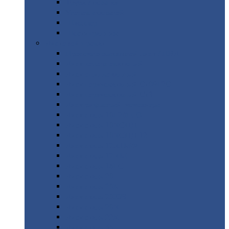
Труба
стальная
Уголок
стальной
Швеллер
Шестигранник
Листовой
прокат
Просечно-вытяжной
лист / ПВЛ
Лист
холоднокатаный
Лист
оцинкованный
Лист
горячекатаный Ст09Г2С
Лист
горячекатаный Ст3
Лист
рифленый: чечевицы
Лист
сталь 10Г2ФБЮ
Лист
сталь 10ХСНД
Лист
сталь 10ХСНД-12
Лист
сталь 12Х1МФ
Лист
сталь 12ХМ
Лист
сталь 16ГС
Лист
сталь 20
Лист
сталь 20К
Лист
сталь 20ЮЧ
Лист
сталь 20Х
Лист
сталь 22К
Лист
сталь 45