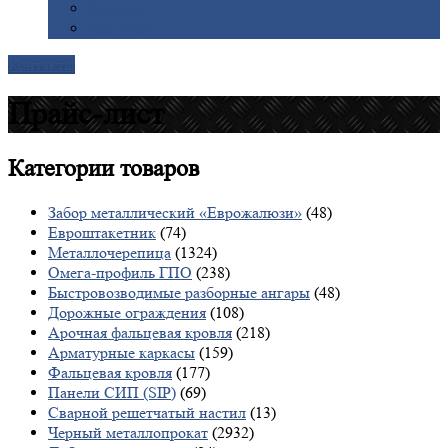
Галерея
Доставка
Контакты
Прайс-лист
Категории
товаров
Забор металлический «Еврожалюзи»
(48)
Евроштакетник
(74)
Металлочерепица
(1324)
Омега-профиль ГПО
(238)
Быстровозводимые разборные ангары
(48)
Дорожные ограждения
(108)
Арочная фальцевая кровля
(218)
Арматурные каркасы
(159)
Фальцевая кровля
(177)
Панели СИП (SIP)
(69)
Сварной решетчатый настил
(13)
Черный металлопрокат
(2932)