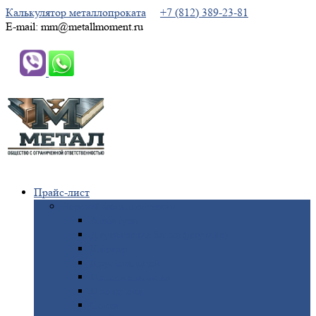
Калькулятор металлопроката
+7 (812) 389-23-81
E-mail: mm@metallmoment.ru
Прайс-лист
Черный
металлопрокат
Арматура
Двутавровая
балка (двутавр)
Квадрат
Круг
стальной
Полоса
стальная
Проволока
Сетка