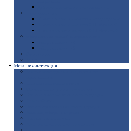
покрытием
Доборные
элементы оцинкованные
Евроштакетник
Штакетник
металлический полукруглый
Штакетник
металлический П-образный
Штакетник
металлический М-образный
Забор
металлический «Еврожалюзи»
Забор
жалюзи — Z
Забор
жалюзи — S
Сантехника
Рельсы
Металлоконструкции
Рамные
конструкции для дорожного
строительства
Быстровозводимые
здания
Металлоконструкции
для мостов
Технологические
металлоконструкции
Козловой
кран
Нестандартные
металлоконструкции
Решетки,
заборы и ограды
Прожекторные
мачты
Изготовление
лестниц из металла
Открытые
крановые эстакады