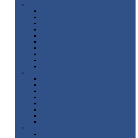
Цветной
металлопрокат
Алюминий
Бронза
Вольфрам
Латунь
Медь
Никель
Олово
Свинец
Титан
Цинк
Нержавеющий
металлопрокат
Лента
Проволока
Квадрат
Круг
нержавеющий
Лист/рулон
Труба
Шестигранник
Диски
ЖБИ
/ Железобетонные изделия
Бордюрный
камень