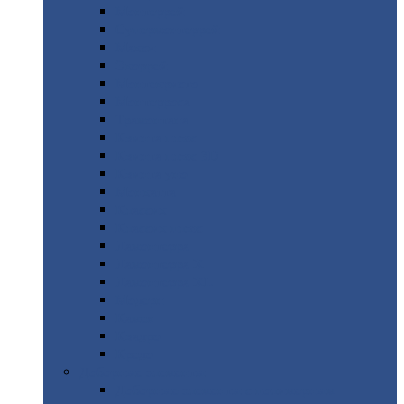
Монтеррей
Супермонтеррей
Макси
Экоррей
Монтекристо
Монтерроса
Трамонтана
Квинта
плюс
Квинта
плюс 3D
Квинта
уно
Монкатта
Классик
Классик
плюс
Ламонтерра
Ламонтерра
X
Ламонтерра
XL
Модерн
Камея
Квадро
Кредо
Доборные
элементы
Доборные
элементы с полимерным