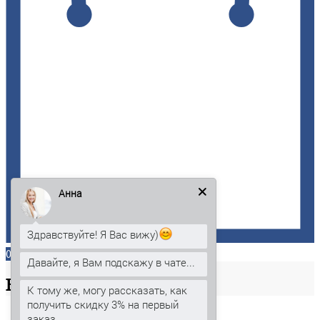
Анна
Здравствуйте! Я Вас вижу)
0
Давайте, я Вам подскажу в чате...
Ваша
корзина
К тому же, могу рассказать, как
получить скидку 3% на первый
заказ.