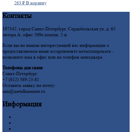
263
₽
В корзину
Контакты
197342, город Санкт-Петербург, Сердобольская ул, д. 65
литера А, офис 509а помещ. 2-н
Если вы не нашли интересующей вас информации о
предоставляемом нами ассортименте металлопроката -
позвоните нам в офис или на телефон менеджера.
Телефоны для связи
Санкт-Петербург:
+7 (812) 389-23-81
Оставить заявку на почту:
mm@metallmoment.ru
Информация
Главная
Вакансии
О
Компании