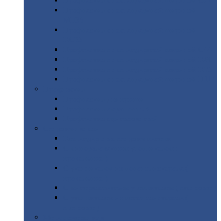
Профнастил
с нестандартной шириной С21
Профнастил
с нестандартной шириной
МП35
Профнастил
с нестандартной шириной
НС35
Профнастил
с нестандартной шириной С44
Профнастил
с нестандартной шириной Н60
Профнастил
с нестандартной шириной Н75
Профнастил
с нестандартной шириной Н114
Профнастил
Профнастил
для крыши
Профнастил
окрашенный
Профнастил
оцинкованный
Сэндвич-панели
Нестандартные
сэндвич панели
С
минераловатным утеплителем (
кровельные )
С
утеплителем из пенополистерола (
кровельные )
С
минераловатным утеплителем ( стеновые )
С
утеплителем из пенополистерола (
стеновые )
Металлочерепица