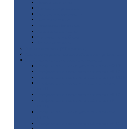
Дорожные
плиты
Каналы
непроходные
Ленточный
фундамент
Лифтовые
шахты
Перемычки
бетонные
Аэродромные
плиты
Фундаментные
блоки
Тепловые
камеры
Авиатехприемка
(РТ приемка)
Арочное
укрытие для конвейеров из профнастила
Профнастил
с нестандартной шириной
Профнастил
с нестандартной шириной С8
Профнастил
с нестандартной шириной С10
Профнастил
с нестандартной шириной СС10
Профнастил
с нестандартной шириной
МП10
Профнастил
с нестандартной шириной С15
Профнастил
с нестандартной шириной
МП18
Профнастил
с нестандартной шириной
МП20
Профнастил
с нестандартной шириной С18