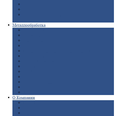
Опоры
ЛЭП
Дымовые
трубы
Закладные
детали для железобетонных
конструкций
Металлообработка
Анодировка
Горячее
цинкование
Лазерная
резка
Правка
плоского металлопроката
Продольно-поперечная
резка рулонов
Порошковая
покраска
Размотка
арматуры
Рубка
металла гильотиной
Резка
газом и плазмой
Сварочно-сборочные
работы
Токарная
обработка
Фрезерование
металла
Шлифовка
металла
О
Компании
Сертификаты
Новости
Вакансии