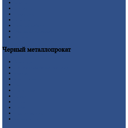
Заводы
Контакты
Прайс-лист
Новости
Личный
кабинет
Оформление
заказа
Оплата
Черный
металлопрокат
Арматура
Двутавровая
балка (двутавр)
Квадрат
Круг
стальной
Лист
Проволока
Рельсы
Сетка
Труба
Шестигранник
Калькулятор