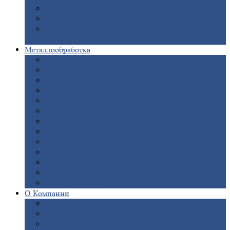
Опоры
ЛЭП
Дымовые
трубы
Закладные
детали для железобетонных
конструкций
Металлообработка
Анодировка
Горячее
цинкование
Лазерная
резка
Правка
плоского металлопроката
Продольно-поперечная
резка рулонов
Порошковая
покраска
Размотка
арматуры
Рубка
металла гильотиной
Резка
газом и плазмой
Сварочно-сборочные
работы
Токарная
обработка
Фрезерование
металла
Шлифовка
металла
О
Компании
Сертификаты
Новости
Вакансии