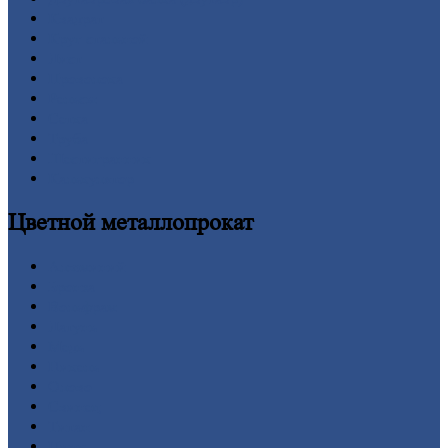
Квадрат
Круг
стальной
Лист
Проволока
Рельсы
Сетка
Труба
Шестигранник
Калькулятор
Цветной
металлопрокат
Алюминий
Бронза
Вольфрам
Латунь
Медь
Никель
Олово
Свинец
Титан
Цинк