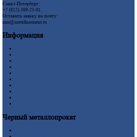
Санкт-Петербург:
+7 (812) 389-23-81
Оставить заявку на почту:
mm@metallmoment.ru
Информация
Главная
Вакансии
О
Компании
Заводы
Контакты
Прайс-лист
Новости
Личный
кабинет
Оформление
заказа
Оплата
Черный
металлопрокат
Арматура
Двутавровая
балка (двутавр)