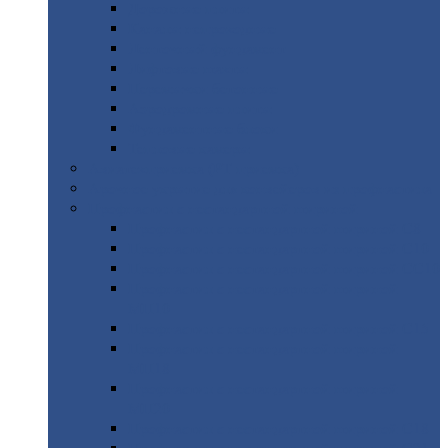
Дорожные
плиты
Каналы
непроходные
Ленточный
фундамент
Лифтовые
шахты
Перемычки
бетонные
Аэродромные
плиты
Фундаментные
блоки
Тепловые
камеры
Авиатехприемка
(РТ приемка)
Арочное
укрытие для конвейеров из профнастила
Профнастил
с нестандартной шириной
Профнастил
с нестандартной шириной С8
Профнастил
с нестандартной шириной С10
Профнастил
с нестандартной шириной СС10
Профнастил
с нестандартной шириной
МП10
Профнастил
с нестандартной шириной С15
Профнастил
с нестандартной шириной
МП18
Профнастил
с нестандартной шириной
МП20
Профнастил
с нестандартной шириной С18