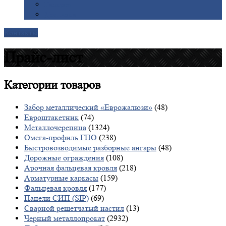
Галерея
Доставка
Контакты
Прайс-лист
Категории
товаров
Забор металлический «Еврожалюзи»
(48)
Евроштакетник
(74)
Металлочерепица
(1324)
Омега-профиль ГПО
(238)
Быстровозводимые разборные ангары
(48)
Дорожные ограждения
(108)
Арочная фальцевая кровля
(218)
Арматурные каркасы
(159)
Фальцевая кровля
(177)
Панели СИП (SIP)
(69)
Сварной решетчатый настил
(13)
Черный металлопрокат
(2932)