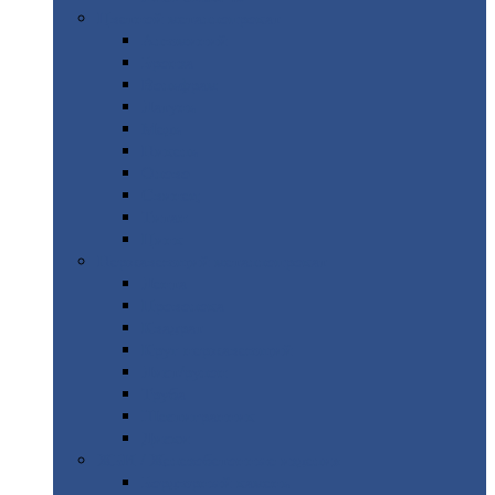
Цветной
металлопрокат
Алюминий
Бронза
Вольфрам
Латунь
Медь
Никель
Олово
Свинец
Титан
Цинк
Нержавеющий
металлопрокат
Лента
Проволока
Квадрат
Круг
нержавеющий
Лист/рулон
Труба
Шестигранник
Диски
ЖБИ
/ Железобетонные изделия
Бордюрный
камень