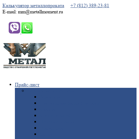
Калькулятор металлопроката
+7 (812) 389-23-81
E-mail: mm@metallmoment.ru
Прайс-лист
Черный
металлопрокат
Арматура
Двутавровая
балка (двутавр)
Квадрат
Круг
стальной
Полоса
стальная
Проволока
Сетка