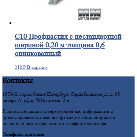
С10
Профнастил с нестандартной
шириной 0,20 м толщина 0,6
оцинкованный
218
₽
В корзину
Контакты
197342, город Санкт-Петербург, Сердобольская ул, д. 65
литера А, офис 509а помещ. 2-н
Если вы не нашли интересующей вас информации о
предоставляемом нами ассортименте металлопроката -
позвоните нам в офис или на телефон менеджера.
Телефоны для связи