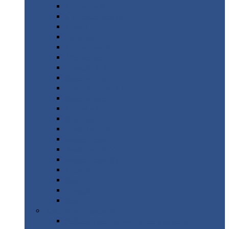
Монтеррей
Супермонтеррей
Макси
Экоррей
Монтекристо
Монтерроса
Трамонтана
Квинта
плюс
Квинта
плюс 3D
Квинта
уно
Монкатта
Классик
Классик
плюс
Ламонтерра
Ламонтерра
X
Ламонтерра
XL
Модерн
Камея
Квадро
Кредо
Доборные
элементы
Доборные
элементы с полимерным