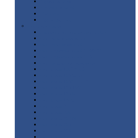
Труба
стальная
Уголок
стальной
Швеллер
Шестигранник
Листовой
прокат
Просечно-вытяжной
лист / ПВЛ
Лист
холоднокатаный
Лист
оцинкованный
Лист
горячекатаный Ст09Г2С
Лист
горячекатаный Ст3
Лист
рифленый: чечевицы
Лист
сталь 10Г2ФБЮ
Лист
сталь 10ХСНД
Лист
сталь 10ХСНД-12
Лист
сталь 12Х1МФ
Лист
сталь 12ХМ
Лист
сталь 16ГС
Лист
сталь 20
Лист
сталь 20К
Лист
сталь 20ЮЧ
Лист
сталь 20Х
Лист
сталь 22К
Лист
сталь 45