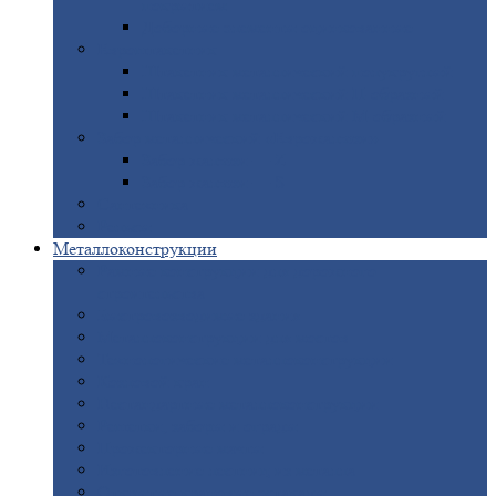
покрытием
Доборные
элементы оцинкованные
Евроштакетник
Штакетник
металлический полукруглый
Штакетник
металлический П-образный
Штакетник
металлический М-образный
Забор
металлический «Еврожалюзи»
Забор
жалюзи — Z
Забор
жалюзи — S
Сантехника
Рельсы
Металлоконструкции
Рамные
конструкции для дорожного
строительства
Быстровозводимые
здания
Металлоконструкции
для мостов
Технологические
металлоконструкции
Козловой
кран
Нестандартные
металлоконструкции
Решетки,
заборы и ограды
Прожекторные
мачты
Изготовление
лестниц из металла
Открытые
крановые эстакады