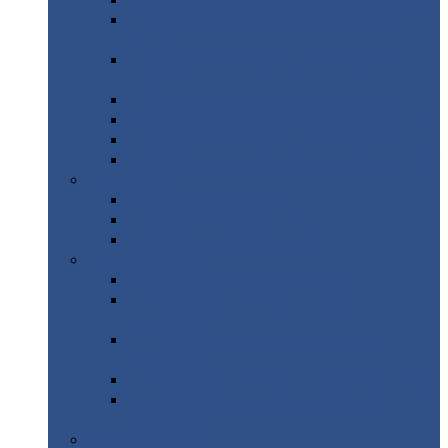
Профнастил
с нестандартной шириной С21
Профнастил
с нестандартной шириной
МП35
Профнастил
с нестандартной шириной
НС35
Профнастил
с нестандартной шириной С44
Профнастил
с нестандартной шириной Н60
Профнастил
с нестандартной шириной Н75
Профнастил
с нестандартной шириной Н114
Профнастил
Профнастил
для крыши
Профнастил
окрашенный
Профнастил
оцинкованный
Сэндвич-панели
Нестандартные
сэндвич панели
С
минераловатным утеплителем (
кровельные )
С
утеплителем из пенополистерола (
кровельные )
С
минераловатным утеплителем ( стеновые )
С
утеплителем из пенополистерола (
стеновые )
Металлочерепица