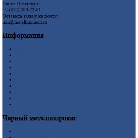
Санкт-Петербург:
+7 (812) 389-23-81
Оставить заявку на почту:
mm@metallmoment.ru
Информация
Главная
Вакансии
О
Компании
Заводы
Контакты
Прайс-лист
Новости
Личный
кабинет
Оформление
заказа
Оплата
Черный
металлопрокат
Арматура
Двутавровая
балка (двутавр)