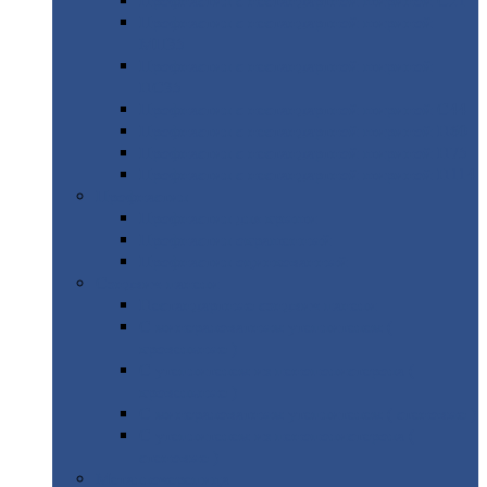
Профнастил
с нестандартной шириной С21
Профнастил
с нестандартной шириной
МП35
Профнастил
с нестандартной шириной
НС35
Профнастил
с нестандартной шириной С44
Профнастил
с нестандартной шириной Н60
Профнастил
с нестандартной шириной Н75
Профнастил
с нестандартной шириной Н114
Профнастил
Профнастил
для крыши
Профнастил
окрашенный
Профнастил
оцинкованный
Сэндвич-панели
Нестандартные
сэндвич панели
С
минераловатным утеплителем (
кровельные )
С
утеплителем из пенополистерола (
кровельные )
С
минераловатным утеплителем ( стеновые )
С
утеплителем из пенополистерола (
стеновые )
Металлочерепица