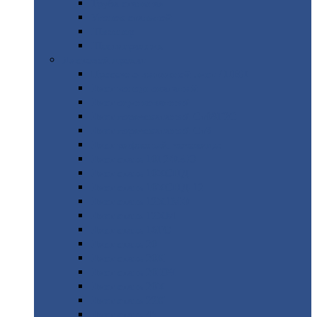
Труба
стальная
Уголок
стальной
Швеллер
Шестигранник
Листовой
прокат
Просечно-вытяжной
лист / ПВЛ
Лист
холоднокатаный
Лист
оцинкованный
Лист
горячекатаный Ст09Г2С
Лист
горячекатаный Ст3
Лист
рифленый: чечевицы
Лист
сталь 10Г2ФБЮ
Лист
сталь 10ХСНД
Лист
сталь 10ХСНД-12
Лист
сталь 12Х1МФ
Лист
сталь 12ХМ
Лист
сталь 16ГС
Лист
сталь 20
Лист
сталь 20К
Лист
сталь 20ЮЧ
Лист
сталь 20Х
Лист
сталь 22К
Лист
сталь 45