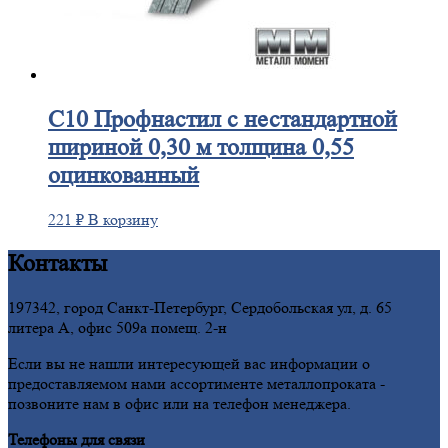
С10
Профнастил с нестандартной
шириной 0,30 м толщина 0,55
оцинкованный
221
₽
В корзину
Контакты
197342, город Санкт-Петербург, Сердобольская ул, д. 65
литера А, офис 509а помещ. 2-н
Если вы не нашли интересующей вас информации о
предоставляемом нами ассортименте металлопроката -
позвоните нам в офис или на телефон менеджера.
Телефоны для связи