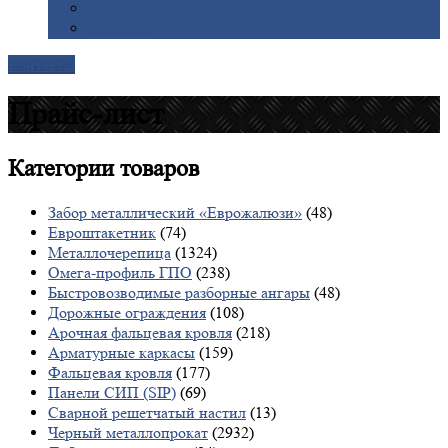
Галерея
Доставка
Контакты
Прайс-лист
Категории
товаров
Забор металлический «Еврожалюзи»
(48)
Евроштакетник
(74)
Металлочерепица
(1324)
Омега-профиль ГПО
(238)
Быстровозводимые разборные ангары
(48)
Дорожные ограждения
(108)
Арочная фальцевая кровля
(218)
Арматурные каркасы
(159)
Фальцевая кровля
(177)
Панели СИП (SIP)
(69)
Сварной решетчатый настил
(13)
Черный металлопрокат
(2932)