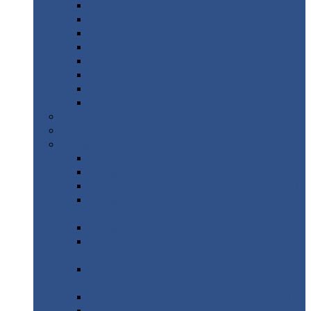
Дорожные
плиты
Каналы
непроходные
Ленточный
фундамент
Лифтовые
шахты
Перемычки
бетонные
Аэродромные
плиты
Фундаментные
блоки
Тепловые
камеры
Авиатехприемка
(РТ приемка)
Арочное
укрытие для конвейеров из профнастила
Профнастил
с нестандартной шириной
Профнастил
с нестандартной шириной С8
Профнастил
с нестандартной шириной С10
Профнастил
с нестандартной шириной СС10
Профнастил
с нестандартной шириной
МП10
Профнастил
с нестандартной шириной С15
Профнастил
с нестандартной шириной
МП18
Профнастил
с нестандартной шириной
МП20
Профнастил
с нестандартной шириной С18