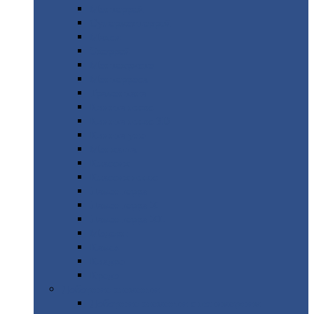
Монтеррей
Супермонтеррей
Макси
Экоррей
Монтекристо
Монтерроса
Трамонтана
Квинта
плюс
Квинта
плюс 3D
Квинта
уно
Монкатта
Классик
Классик
плюс
Ламонтерра
Ламонтерра
X
Ламонтерра
XL
Модерн
Камея
Квадро
Кредо
Доборные
элементы
Доборные
элементы с полимерным