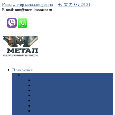
Калькулятор металлопроката
+7 (812) 389-23-81
E-mail: mm@metallmoment.ru
Прайс-лист
Черный
металлопрокат
Арматура
Двутавровая
балка (двутавр)
Квадрат
Круг
стальной
Полоса
стальная
Проволока
Сетка