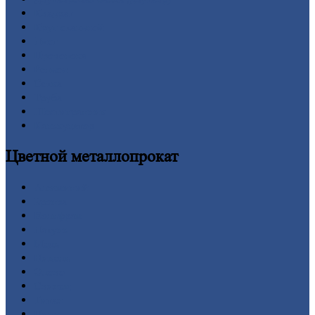
Квадрат
Круг
стальной
Лист
Проволока
Рельсы
Сетка
Труба
Шестигранник
Калькулятор
Цветной
металлопрокат
Алюминий
Бронза
Вольфрам
Латунь
Медь
Никель
Олово
Свинец
Титан
Цинк