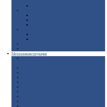
покрытием
Доборные
элементы оцинкованные
Евроштакетник
Штакетник
металлический полукруглый
Штакетник
металлический П-образный
Штакетник
металлический М-образный
Забор
металлический «Еврожалюзи»
Забор
жалюзи — Z
Забор
жалюзи — S
Сантехника
Рельсы
Металлоконструкции
Рамные
конструкции для дорожного
строительства
Быстровозводимые
здания
Металлоконструкции
для мостов
Технологические
металлоконструкции
Козловой
кран
Нестандартные
металлоконструкции
Решетки,
заборы и ограды
Прожекторные
мачты
Изготовление
лестниц из металла
Открытые
крановые эстакады