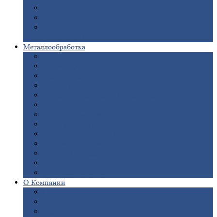
Опоры
ЛЭП
Дымовые
трубы
Закладные
детали для железобетонных
конструкций
Металлообработка
Анодировка
Горячее
цинкование
Лазерная
резка
Правка
плоского металлопроката
Продольно-поперечная
резка рулонов
Порошковая
покраска
Размотка
арматуры
Рубка
металла гильотиной
Резка
газом и плазмой
Сварочно-сборочные
работы
Токарная
обработка
Фрезерование
металла
Шлифовка
металла
О
Компании
Сертификаты
Новости
Вакансии