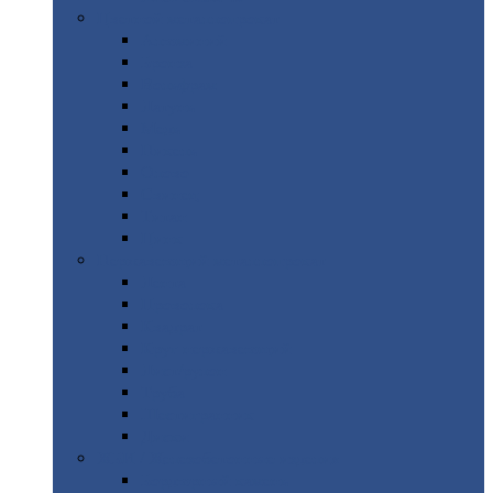
Цветной
металлопрокат
Алюминий
Бронза
Вольфрам
Латунь
Медь
Никель
Олово
Свинец
Титан
Цинк
Нержавеющий
металлопрокат
Лента
Проволока
Квадрат
Круг
нержавеющий
Лист/рулон
Труба
Шестигранник
Диски
ЖБИ
/ Железобетонные изделия
Бордюрный
камень