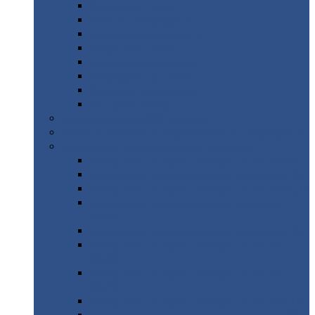
Дорожные
плиты
Каналы
непроходные
Ленточный
фундамент
Лифтовые
шахты
Перемычки
бетонные
Аэродромные
плиты
Фундаментные
блоки
Тепловые
камеры
Авиатехприемка
(РТ приемка)
Арочное
укрытие для конвейеров из профнастила
Профнастил
с нестандартной шириной
Профнастил
с нестандартной шириной С8
Профнастил
с нестандартной шириной С10
Профнастил
с нестандартной шириной СС10
Профнастил
с нестандартной шириной
МП10
Профнастил
с нестандартной шириной С15
Профнастил
с нестандартной шириной
МП18
Профнастил
с нестандартной шириной
МП20
Профнастил
с нестандартной шириной С18