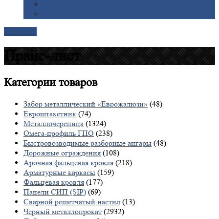
Галерея
Доставка
Контакты
Прайс-лист
Категории
товаров
Забор металлический «Еврожалюзи»
(48)
Евроштакетник
(74)
Металлочерепица
(1324)
Омега-профиль ГПО
(238)
Быстровозводимые разборные ангары
(48)
Дорожные ограждения
(108)
Арочная фальцевая кровля
(218)
Арматурные каркасы
(159)
Фальцевая кровля
(177)
Панели СИП (SIP)
(69)
Сварной решетчатый настил
(13)
Черный металлопрокат
(2932)