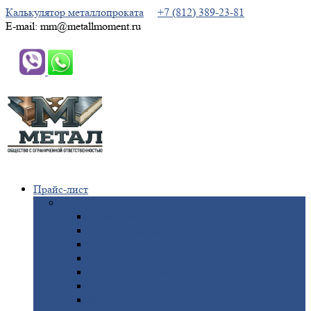
Калькулятор металлопроката
+7 (812) 389-23-81
E-mail: mm@metallmoment.ru
Прайс-лист
Черный
металлопрокат
Арматура
Двутавровая
балка (двутавр)
Квадрат
Круг
стальной
Полоса
стальная
Проволока
Сетка