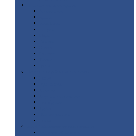
Цветной
металлопрокат
Алюминий
Бронза
Вольфрам
Латунь
Медь
Никель
Олово
Свинец
Титан
Цинк
Нержавеющий
металлопрокат
Лента
Проволока
Квадрат
Круг
нержавеющий
Лист/рулон
Труба
Шестигранник
Диски
ЖБИ
/ Железобетонные изделия
Бордюрный
камень