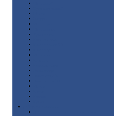
Монтеррей
Супермонтеррей
Макси
Экоррей
Монтекристо
Монтерроса
Трамонтана
Квинта
плюс
Квинта
плюс 3D
Квинта
уно
Монкатта
Классик
Классик
плюс
Ламонтерра
Ламонтерра
X
Ламонтерра
XL
Модерн
Камея
Квадро
Кредо
Доборные
элементы
Доборные
элементы с полимерным