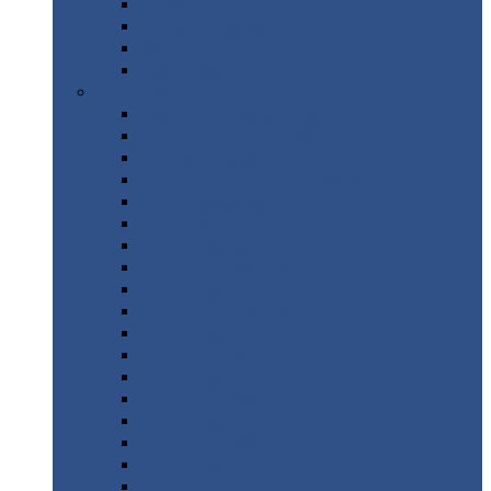
Труба
стальная
Уголок
стальной
Швеллер
Шестигранник
Листовой
прокат
Просечно-вытяжной
лист / ПВЛ
Лист
холоднокатаный
Лист
оцинкованный
Лист
горячекатаный Ст09Г2С
Лист
горячекатаный Ст3
Лист
рифленый: чечевицы
Лист
сталь 10Г2ФБЮ
Лист
сталь 10ХСНД
Лист
сталь 10ХСНД-12
Лист
сталь 12Х1МФ
Лист
сталь 12ХМ
Лист
сталь 16ГС
Лист
сталь 20
Лист
сталь 20К
Лист
сталь 20ЮЧ
Лист
сталь 20Х
Лист
сталь 22К
Лист
сталь 45