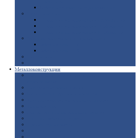
покрытием
Доборные
элементы оцинкованные
Евроштакетник
Штакетник
металлический полукруглый
Штакетник
металлический П-образный
Штакетник
металлический М-образный
Забор
металлический «Еврожалюзи»
Забор
жалюзи — Z
Забор
жалюзи — S
Сантехника
Рельсы
Металлоконструкции
Рамные
конструкции для дорожного
строительства
Быстровозводимые
здания
Металлоконструкции
для мостов
Технологические
металлоконструкции
Козловой
кран
Нестандартные
металлоконструкции
Решетки,
заборы и ограды
Прожекторные
мачты
Изготовление
лестниц из металла
Открытые
крановые эстакады