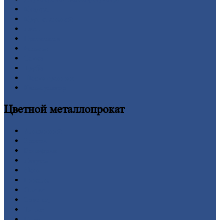
Квадрат
Круг
стальной
Лист
Проволока
Рельсы
Сетка
Труба
Шестигранник
Калькулятор
Цветной
металлопрокат
Алюминий
Бронза
Вольфрам
Латунь
Медь
Никель
Олово
Свинец
Титан
Цинк