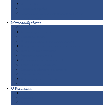
Опоры
ЛЭП
Дымовые
трубы
Закладные
детали для железобетонных
конструкций
Металлообработка
Анодировка
Горячее
цинкование
Лазерная
резка
Правка
плоского металлопроката
Продольно-поперечная
резка рулонов
Порошковая
покраска
Размотка
арматуры
Рубка
металла гильотиной
Резка
газом и плазмой
Сварочно-сборочные
работы
Токарная
обработка
Фрезерование
металла
Шлифовка
металла
О
Компании
Сертификаты
Новости
Вакансии