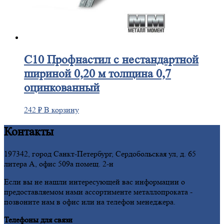
С10
Профнастил с нестандартной
шириной 0,20 м толщина 0,7
оцинкованный
242
₽
В корзину
Контакты
197342, город Санкт-Петербург, Сердобольская ул, д. 65
литера А, офис 509а помещ. 2-н
Если вы не нашли интересующей вас информации о
предоставляемом нами ассортименте металлопроката -
позвоните нам в офис или на телефон менеджера.
Телефоны для связи