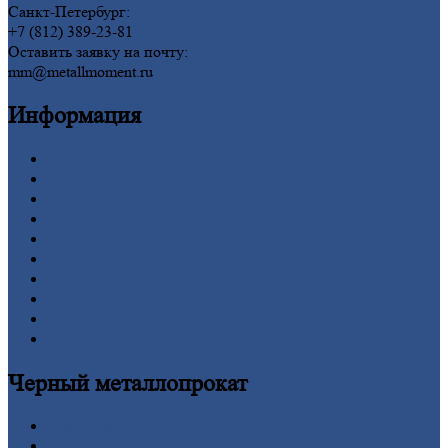
Санкт-Петербург:
+7 (812) 389-23-81
Оставить заявку на почту:
mm@metallmoment.ru
Информация
Главная
Вакансии
О
Компании
Заводы
Контакты
Прайс-лист
Новости
Личный
кабинет
Оформление
заказа
Оплата
Черный
металлопрокат
Арматура
Двутавровая
балка (двутавр)