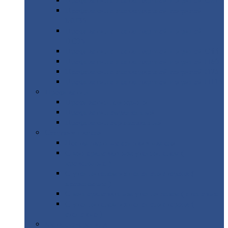
Профнастил
с нестандартной шириной С21
Профнастил
с нестандартной шириной
МП35
Профнастил
с нестандартной шириной
НС35
Профнастил
с нестандартной шириной С44
Профнастил
с нестандартной шириной Н60
Профнастил
с нестандартной шириной Н75
Профнастил
с нестандартной шириной Н114
Профнастил
Профнастил
для крыши
Профнастил
окрашенный
Профнастил
оцинкованный
Сэндвич-панели
Нестандартные
сэндвич панели
С
минераловатным утеплителем (
кровельные )
С
утеплителем из пенополистерола (
кровельные )
С
минераловатным утеплителем ( стеновые )
С
утеплителем из пенополистерола (
стеновые )
Металлочерепица