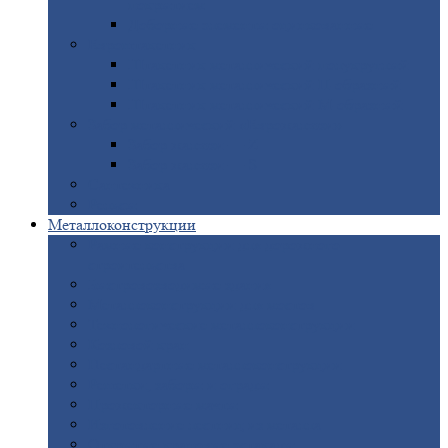
покрытием
Доборные
элементы оцинкованные
Евроштакетник
Штакетник
металлический полукруглый
Штакетник
металлический П-образный
Штакетник
металлический М-образный
Забор
металлический «Еврожалюзи»
Забор
жалюзи — Z
Забор
жалюзи — S
Сантехника
Рельсы
Металлоконструкции
Рамные
конструкции для дорожного
строительства
Быстровозводимые
здания
Металлоконструкции
для мостов
Технологические
металлоконструкции
Козловой
кран
Нестандартные
металлоконструкции
Решетки,
заборы и ограды
Прожекторные
мачты
Изготовление
лестниц из металла
Открытые
крановые эстакады