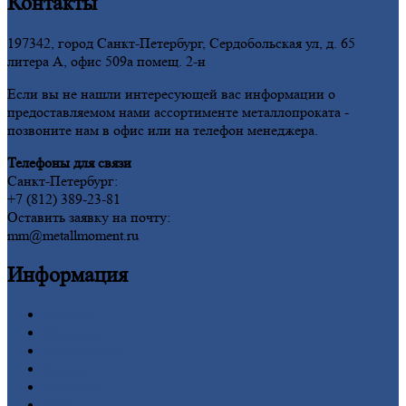
Контакты
197342, город Санкт-Петербург, Сердобольская ул, д. 65
литера А, офис 509а помещ. 2-н
Если вы не нашли интересующей вас информации о
предоставляемом нами ассортименте металлопроката -
позвоните нам в офис или на телефон менеджера.
Телефоны для связи
Санкт-Петербург:
+7 (812) 389-23-81
Оставить заявку на почту:
mm@metallmoment.ru
Информация
Главная
Вакансии
О
Компании
Заводы
Контакты
Прайс-лист