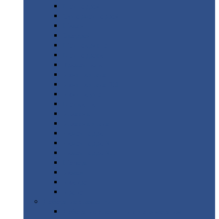
Монтеррей
Супермонтеррей
Макси
Экоррей
Монтекристо
Монтерроса
Трамонтана
Квинта
плюс
Квинта
плюс 3D
Квинта
уно
Монкатта
Классик
Классик
плюс
Ламонтерра
Ламонтерра
X
Ламонтерра
XL
Модерн
Камея
Квадро
Кредо
Доборные
элементы
Доборные
элементы с полимерным