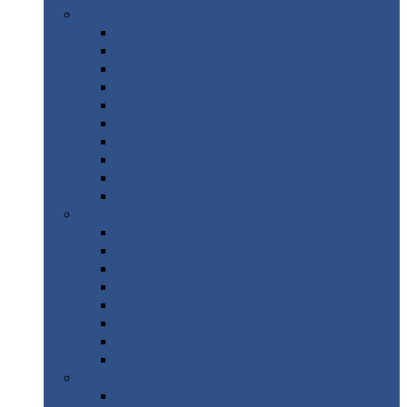
Цветной
металлопрокат
Алюминий
Бронза
Вольфрам
Латунь
Медь
Никель
Олово
Свинец
Титан
Цинк
Нержавеющий
металлопрокат
Лента
Проволока
Квадрат
Круг
нержавеющий
Лист/рулон
Труба
Шестигранник
Диски
ЖБИ
/ Железобетонные изделия
Бордюрный
камень