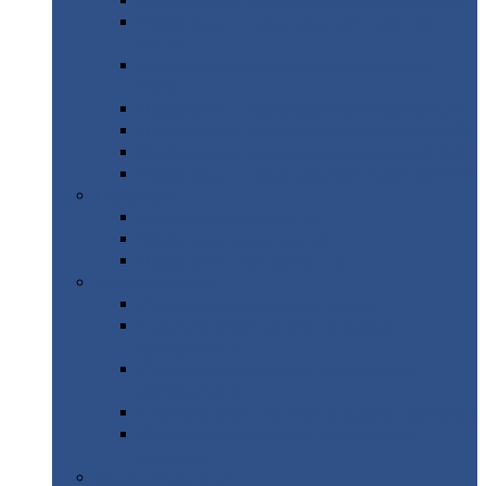
Профнастил
с нестандартной шириной С21
Профнастил
с нестандартной шириной
МП35
Профнастил
с нестандартной шириной
НС35
Профнастил
с нестандартной шириной С44
Профнастил
с нестандартной шириной Н60
Профнастил
с нестандартной шириной Н75
Профнастил
с нестандартной шириной Н114
Профнастил
Профнастил
для крыши
Профнастил
окрашенный
Профнастил
оцинкованный
Сэндвич-панели
Нестандартные
сэндвич панели
С
минераловатным утеплителем (
кровельные )
С
утеплителем из пенополистерола (
кровельные )
С
минераловатным утеплителем ( стеновые )
С
утеплителем из пенополистерола (
стеновые )
Металлочерепица