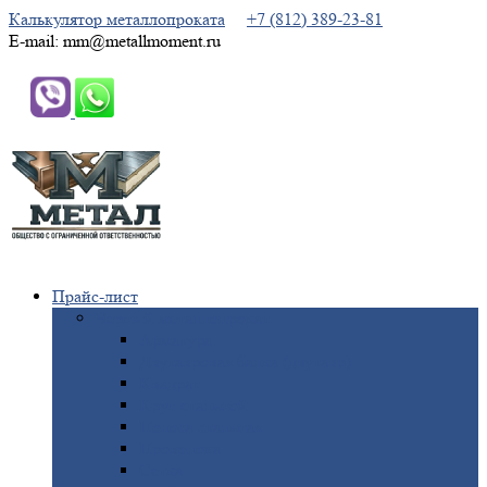
Калькулятор металлопроката
+7 (812) 389-23-81
E-mail: mm@metallmoment.ru
Прайс-лист
Черный
металлопрокат
Арматура
Двутавровая
балка (двутавр)
Квадрат
Круг
стальной
Полоса
стальная
Проволока
Сетка