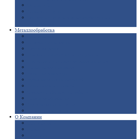
Опоры
ЛЭП
Дымовые
трубы
Закладные
детали для железобетонных
конструкций
Металлообработка
Анодировка
Горячее
цинкование
Лазерная
резка
Правка
плоского металлопроката
Продольно-поперечная
резка рулонов
Порошковая
покраска
Размотка
арматуры
Рубка
металла гильотиной
Резка
газом и плазмой
Сварочно-сборочные
работы
Токарная
обработка
Фрезерование
металла
Шлифовка
металла
О
Компании
Сертификаты
Новости
Вакансии