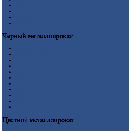
Новости
Личный
кабинет
Оформление
заказа
Оплата
Черный
металлопрокат
Арматура
Двутавровая
балка (двутавр)
Квадрат
Круг
стальной
Лист
Проволока
Рельсы
Сетка
Труба
Шестигранник
Калькулятор
Цветной
металлопрокат