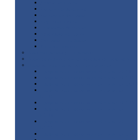
Дорожные
плиты
Каналы
непроходные
Ленточный
фундамент
Лифтовые
шахты
Перемычки
бетонные
Аэродромные
плиты
Фундаментные
блоки
Тепловые
камеры
Авиатехприемка
(РТ приемка)
Арочное
укрытие для конвейеров из профнастила
Профнастил
с нестандартной шириной
Профнастил
с нестандартной шириной С8
Профнастил
с нестандартной шириной С10
Профнастил
с нестандартной шириной СС10
Профнастил
с нестандартной шириной
МП10
Профнастил
с нестандартной шириной С15
Профнастил
с нестандартной шириной
МП18
Профнастил
с нестандартной шириной
МП20
Профнастил
с нестандартной шириной С18