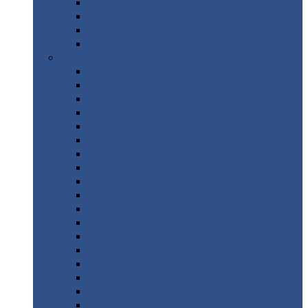
Труба
стальная
Уголок
стальной
Швеллер
Шестигранник
Листовой
прокат
Просечно-вытяжной
лист / ПВЛ
Лист
холоднокатаный
Лист
оцинкованный
Лист
горячекатаный Ст09Г2С
Лист
горячекатаный Ст3
Лист
рифленый: чечевицы
Лист
сталь 10Г2ФБЮ
Лист
сталь 10ХСНД
Лист
сталь 10ХСНД-12
Лист
сталь 12Х1МФ
Лист
сталь 12ХМ
Лист
сталь 16ГС
Лист
сталь 20
Лист
сталь 20К
Лист
сталь 20ЮЧ
Лист
сталь 20Х
Лист
сталь 22К
Лист
сталь 45