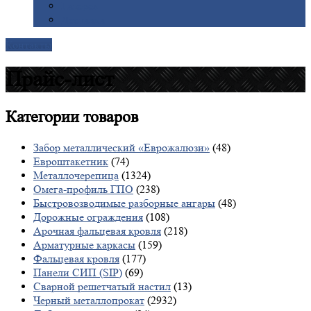
Галерея
Доставка
Контакты
Прайс-лист
Категории
товаров
Забор металлический «Еврожалюзи»
(48)
Евроштакетник
(74)
Металлочерепица
(1324)
Омега-профиль ГПО
(238)
Быстровозводимые разборные ангары
(48)
Дорожные ограждения
(108)
Арочная фальцевая кровля
(218)
Арматурные каркасы
(159)
Фальцевая кровля
(177)
Панели СИП (SIP)
(69)
Сварной решетчатый настил
(13)
Черный металлопрокат
(2932)