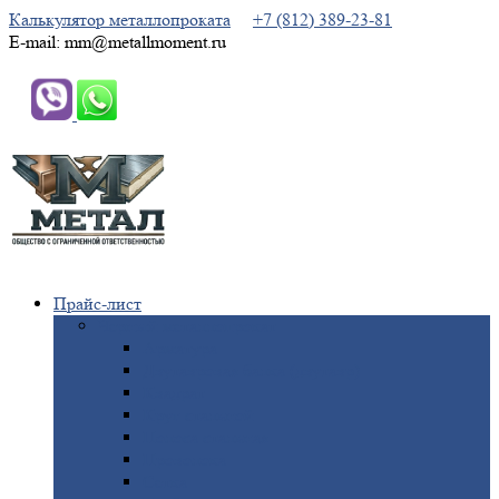
Калькулятор металлопроката
+7 (812) 389-23-81
E-mail: mm@metallmoment.ru
Прайс-лист
Черный
металлопрокат
Арматура
Двутавровая
балка (двутавр)
Квадрат
Круг
стальной
Полоса
стальная
Проволока
Сетка