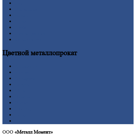
Лист
Проволока
Рельсы
Сетка
Труба
Шестигранник
Калькулятор
Цветной
металлопрокат
Алюминий
Бронза
Вольфрам
Латунь
Медь
Никель
Олово
Свинец
Титан
Цинк
ООО
«Металл Момент»