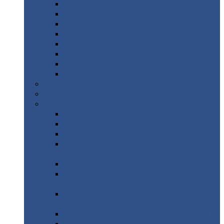
Дорожные
плиты
Каналы
непроходные
Ленточный
фундамент
Лифтовые
шахты
Перемычки
бетонные
Аэродромные
плиты
Фундаментные
блоки
Тепловые
камеры
Авиатехприемка
(РТ приемка)
Арочное
укрытие для конвейеров из профнастила
Профнастил
с нестандартной шириной
Профнастил
с нестандартной шириной С8
Профнастил
с нестандартной шириной С10
Профнастил
с нестандартной шириной СС10
Профнастил
с нестандартной шириной
МП10
Профнастил
с нестандартной шириной С15
Профнастил
с нестандартной шириной
МП18
Профнастил
с нестандартной шириной
МП20
Профнастил
с нестандартной шириной С18