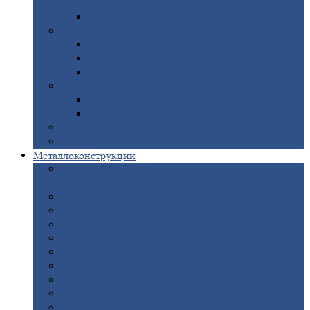
покрытием
Доборные
элементы оцинкованные
Евроштакетник
Штакетник
металлический полукруглый
Штакетник
металлический П-образный
Штакетник
металлический М-образный
Забор
металлический «Еврожалюзи»
Забор
жалюзи — Z
Забор
жалюзи — S
Сантехника
Рельсы
Металлоконструкции
Рамные
конструкции для дорожного
строительства
Быстровозводимые
здания
Металлоконструкции
для мостов
Технологические
металлоконструкции
Козловой
кран
Нестандартные
металлоконструкции
Решетки,
заборы и ограды
Прожекторные
мачты
Изготовление
лестниц из металла
Открытые
крановые эстакады