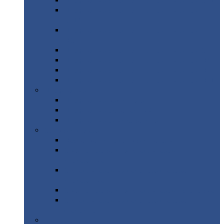
Профнастил
с нестандартной шириной С21
Профнастил
с нестандартной шириной
МП35
Профнастил
с нестандартной шириной
НС35
Профнастил
с нестандартной шириной С44
Профнастил
с нестандартной шириной Н60
Профнастил
с нестандартной шириной Н75
Профнастил
с нестандартной шириной Н114
Профнастил
Профнастил
для крыши
Профнастил
окрашенный
Профнастил
оцинкованный
Сэндвич-панели
Нестандартные
сэндвич панели
С
минераловатным утеплителем (
кровельные )
С
утеплителем из пенополистерола (
кровельные )
С
минераловатным утеплителем ( стеновые )
С
утеплителем из пенополистерола (
стеновые )
Металлочерепица