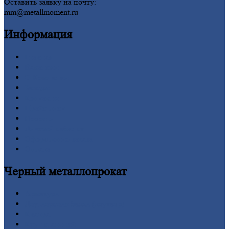
Оставить заявку на почту:
mm@metallmoment.ru
Информация
Главная
Вакансии
О
Компании
Заводы
Контакты
Прайс-лист
Новости
Личный
кабинет
Оформление
заказа
Оплата
Черный
металлопрокат
Арматура
Двутавровая
балка (двутавр)
Квадрат
Круг
стальной