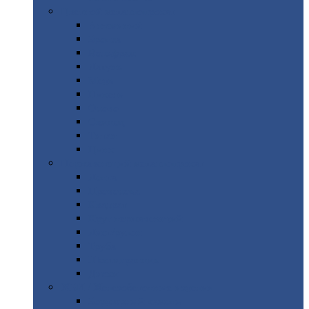
Цветной
металлопрокат
Алюминий
Бронза
Вольфрам
Латунь
Медь
Никель
Олово
Свинец
Титан
Цинк
Нержавеющий
металлопрокат
Лента
Проволока
Квадрат
Круг
нержавеющий
Лист/рулон
Труба
Шестигранник
Диски
ЖБИ
/ Железобетонные изделия
Бордюрный
камень