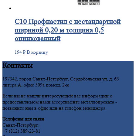
С10
Профнастил с нестандартной
шириной 0,20 м толщина 0,5
оцинкованный
194
₽
В корзину
Контакты
197342, город Санкт-Петербург, Сердобольская ул, д. 65
литера А, офис 509а помещ. 2-н
Если вы не нашли интересующей вас информации о
предоставляемом нами ассортименте металлопроката -
позвоните нам в офис или на телефон менеджера.
Телефоны для связи
Санкт-Петербург:
+7 (812) 389-23-81