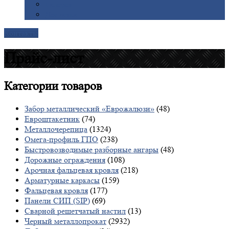
Галерея
Доставка
Контакты
Прайс-лист
Категории
товаров
Забор металлический «Еврожалюзи»
(48)
Евроштакетник
(74)
Металлочерепица
(1324)
Омега-профиль ГПО
(238)
Быстровозводимые разборные ангары
(48)
Дорожные ограждения
(108)
Арочная фальцевая кровля
(218)
Арматурные каркасы
(159)
Фальцевая кровля
(177)
Панели СИП (SIP)
(69)
Сварной решетчатый настил
(13)
Черный металлопрокат
(2932)