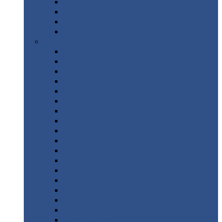
Труба
стальная
Уголок
стальной
Швеллер
Шестигранник
Листовой
прокат
Просечно-вытяжной
лист / ПВЛ
Лист
холоднокатаный
Лист
оцинкованный
Лист
горячекатаный Ст09Г2С
Лист
горячекатаный Ст3
Лист
рифленый: чечевицы
Лист
сталь 10Г2ФБЮ
Лист
сталь 10ХСНД
Лист
сталь 10ХСНД-12
Лист
сталь 12Х1МФ
Лист
сталь 12ХМ
Лист
сталь 16ГС
Лист
сталь 20
Лист
сталь 20К
Лист
сталь 20ЮЧ
Лист
сталь 20Х
Лист
сталь 22К
Лист
сталь 45