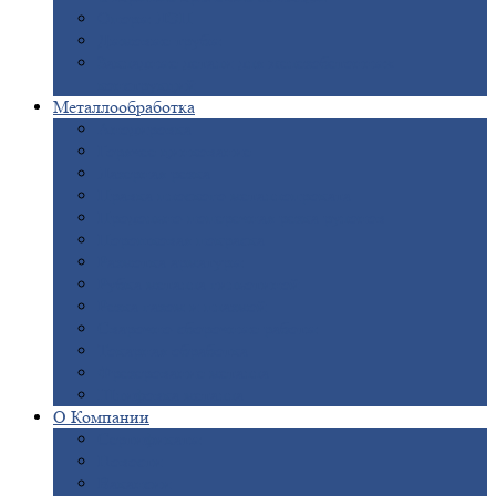
Опоры
ЛЭП
Дымовые
трубы
Закладные
детали для железобетонных
конструкций
Металлообработка
Анодировка
Горячее
цинкование
Лазерная
резка
Правка
плоского металлопроката
Продольно-поперечная
резка рулонов
Порошковая
покраска
Размотка
арматуры
Рубка
металла гильотиной
Резка
газом и плазмой
Сварочно-сборочные
работы
Токарная
обработка
Фрезерование
металла
Шлифовка
металла
О
Компании
Сертификаты
Новости
Вакансии