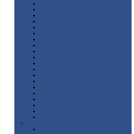
Монтеррей
Супермонтеррей
Макси
Экоррей
Монтекристо
Монтерроса
Трамонтана
Квинта
плюс
Квинта
плюс 3D
Квинта
уно
Монкатта
Классик
Классик
плюс
Ламонтерра
Ламонтерра
X
Ламонтерра
XL
Модерн
Камея
Квадро
Кредо
Доборные
элементы
Доборные
элементы с полимерным