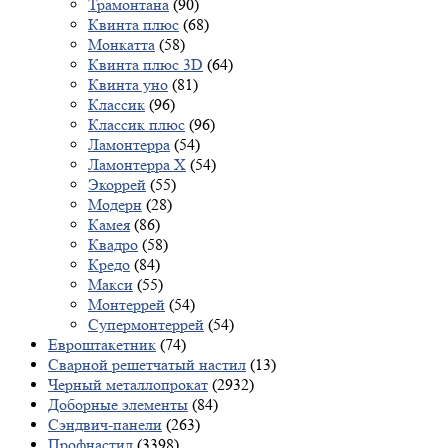
Трамонтана
(90)
Квинта плюс
(68)
Монкатта
(58)
Квинта плюс 3D
(64)
Квинта уно
(81)
Классик
(96)
Классик плюс
(96)
Ламонтерра
(54)
Ламонтерра X
(54)
Экоррей
(55)
Модерн
(28)
Камея
(86)
Квадро
(58)
Кредо
(84)
Макси
(55)
Монтеррей
(54)
Супермонтеррей
(54)
Евроштакетник
(74)
Сварной решетчатый настил
(13)
Черный металлопрокат
(2932)
Доборные элементы
(84)
Сэндвич-панели
(263)
Профнастил
(3398)