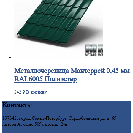
Металлочерепица
Монтеррей 0,45 мм
RAL6005 Полиэстер
242
₽
В корзину
Контакты
197342, город Санкт-Петербург, Сердобольская ул, д. 65
литера А, офис 509а помещ. 2-н