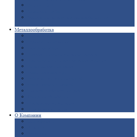
Опоры
ЛЭП
Дымовые
трубы
Закладные
детали для железобетонных
конструкций
Металлообработка
Анодировка
Горячее
цинкование
Лазерная
резка
Правка
плоского металлопроката
Продольно-поперечная
резка рулонов
Порошковая
покраска
Размотка
арматуры
Рубка
металла гильотиной
Резка
газом и плазмой
Сварочно-сборочные
работы
Токарная
обработка
Фрезерование
металла
Шлифовка
металла
О
Компании
Сертификаты
Новости
Вакансии