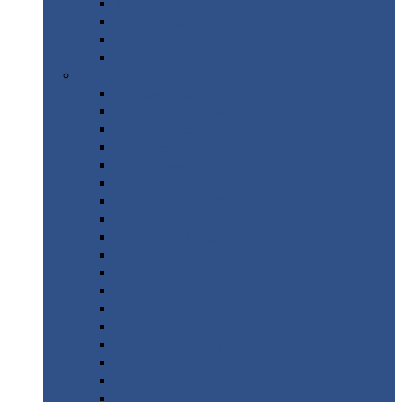
Труба
стальная
Уголок
стальной
Швеллер
Шестигранник
Листовой
прокат
Просечно-вытяжной
лист / ПВЛ
Лист
холоднокатаный
Лист
оцинкованный
Лист
горячекатаный Ст09Г2С
Лист
горячекатаный Ст3
Лист
рифленый: чечевицы
Лист
сталь 10Г2ФБЮ
Лист
сталь 10ХСНД
Лист
сталь 10ХСНД-12
Лист
сталь 12Х1МФ
Лист
сталь 12ХМ
Лист
сталь 16ГС
Лист
сталь 20
Лист
сталь 20К
Лист
сталь 20ЮЧ
Лист
сталь 20Х
Лист
сталь 22К
Лист
сталь 45