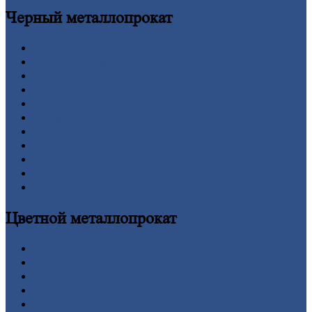
Черный
металлопрокат
Арматура
Двутавровая
балка (двутавр)
Квадрат
Круг
стальной
Лист
Проволока
Рельсы
Сетка
Труба
Шестигранник
Калькулятор
Цветной
металлопрокат
Алюминий
Бронза
Вольфрам
Латунь
Медь