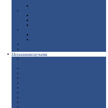
покрытием
Доборные
элементы оцинкованные
Евроштакетник
Штакетник
металлический полукруглый
Штакетник
металлический П-образный
Штакетник
металлический М-образный
Забор
металлический «Еврожалюзи»
Забор
жалюзи — Z
Забор
жалюзи — S
Сантехника
Рельсы
Металлоконструкции
Рамные
конструкции для дорожного
строительства
Быстровозводимые
здания
Металлоконструкции
для мостов
Технологические
металлоконструкции
Козловой
кран
Нестандартные
металлоконструкции
Решетки,
заборы и ограды
Прожекторные
мачты
Изготовление
лестниц из металла
Открытые
крановые эстакады