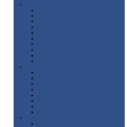
Цветной
металлопрокат
Алюминий
Бронза
Вольфрам
Латунь
Медь
Никель
Олово
Свинец
Титан
Цинк
Нержавеющий
металлопрокат
Лента
Проволока
Квадрат
Круг
нержавеющий
Лист/рулон
Труба
Шестигранник
Диски
ЖБИ
/ Железобетонные изделия
Бордюрный
камень