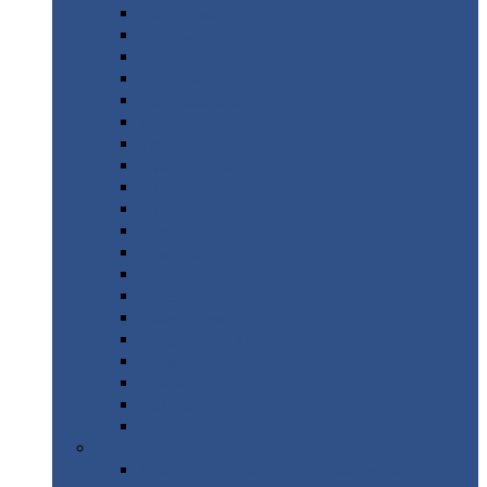
Монтеррей
Супермонтеррей
Макси
Экоррей
Монтекристо
Монтерроса
Трамонтана
Квинта
плюс
Квинта
плюс 3D
Квинта
уно
Монкатта
Классик
Классик
плюс
Ламонтерра
Ламонтерра
X
Ламонтерра
XL
Модерн
Камея
Квадро
Кредо
Доборные
элементы
Доборные
элементы с полимерным