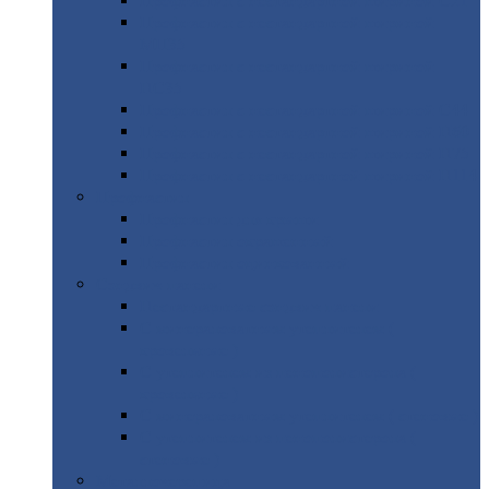
Профнастил
с нестандартной шириной С21
Профнастил
с нестандартной шириной
МП35
Профнастил
с нестандартной шириной
НС35
Профнастил
с нестандартной шириной С44
Профнастил
с нестандартной шириной Н60
Профнастил
с нестандартной шириной Н75
Профнастил
с нестандартной шириной Н114
Профнастил
Профнастил
для крыши
Профнастил
окрашенный
Профнастил
оцинкованный
Сэндвич-панели
Нестандартные
сэндвич панели
С
минераловатным утеплителем (
кровельные )
С
утеплителем из пенополистерола (
кровельные )
С
минераловатным утеплителем ( стеновые )
С
утеплителем из пенополистерола (
стеновые )
Металлочерепица