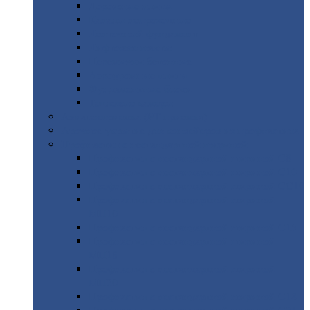
Дорожные
плиты
Каналы
непроходные
Ленточный
фундамент
Лифтовые
шахты
Перемычки
бетонные
Аэродромные
плиты
Фундаментные
блоки
Тепловые
камеры
Авиатехприемка
(РТ приемка)
Арочное
укрытие для конвейеров из профнастила
Профнастил
с нестандартной шириной
Профнастил
с нестандартной шириной С8
Профнастил
с нестандартной шириной С10
Профнастил
с нестандартной шириной СС10
Профнастил
с нестандартной шириной
МП10
Профнастил
с нестандартной шириной С15
Профнастил
с нестандартной шириной
МП18
Профнастил
с нестандартной шириной
МП20
Профнастил
с нестандартной шириной С18