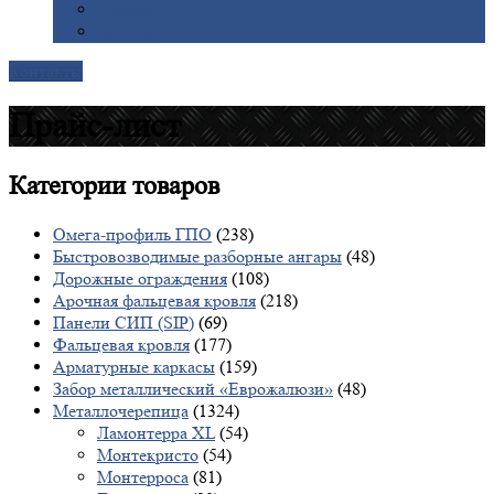
Галерея
Доставка
Контакты
Прайс-лист
Категории
товаров
Омега-профиль ГПО
(238)
Быстровозводимые разборные ангары
(48)
Дорожные ограждения
(108)
Арочная фальцевая кровля
(218)
Панели СИП (SIP)
(69)
Фальцевая кровля
(177)
Арматурные каркасы
(159)
Забор металлический «Еврожалюзи»
(48)
Металлочерепица
(1324)
Ламонтерра XL
(54)
Монтекристо
(54)
Монтерроса
(81)