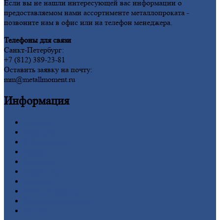
Если вы не нашли интересующей вас информации о
предоставляемом нами ассортименте металлопроката -
позвоните нам в офис или на телефон менеджера.
Телефоны для связи
Санкт-Петербург:
+7 (812) 389-23-81
Оставить заявку на почту:
mm@metallmoment.ru
Информация
Главная
Вакансии
О
Компании
Заводы
Контакты
Прайс-лист
Новости
Личный
кабинет
Оформление
заказа
Оплата