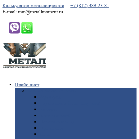
Калькулятор металлопроката
+7 (812) 389-23-81
E-mail: mm@metallmoment.ru
Прайс-лист
Черный
металлопрокат
Арматура
Двутавровая
балка (двутавр)
Квадрат
Круг
стальной
Полоса
стальная
Проволока
Сетка