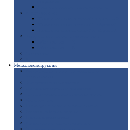
покрытием
Доборные
элементы оцинкованные
Евроштакетник
Штакетник
металлический полукруглый
Штакетник
металлический П-образный
Штакетник
металлический М-образный
Забор
металлический «Еврожалюзи»
Забор
жалюзи — Z
Забор
жалюзи — S
Сантехника
Рельсы
Металлоконструкции
Рамные
конструкции для дорожного
строительства
Быстровозводимые
здания
Металлоконструкции
для мостов
Технологические
металлоконструкции
Козловой
кран
Нестандартные
металлоконструкции
Решетки,
заборы и ограды
Прожекторные
мачты
Изготовление
лестниц из металла
Открытые
крановые эстакады