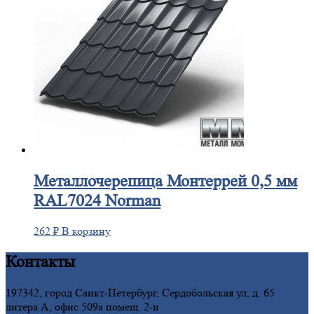
Металлочерепица
Монтеррей 0,5 мм
RAL7024 Norman
262
₽
В корзину
Контакты
197342, город Санкт-Петербург, Сердобольская ул, д. 65
литера А, офис 509а помещ. 2-н