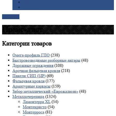
Галерея
Доставка
Контакты
Прайс-лист
Категории
товаров
Омега-профиль ГПО
(238)
Быстровозводимые разборные ангары
(48)
Дорожные ограждения
(108)
Арочная фальцевая кровля
(218)
Панели СИП (SIP)
(69)
Фальцевая кровля
(177)
Арматурные каркасы
(159)
Забор металлический «Еврожалюзи»
(48)
Металлочерепица
(1324)
Ламонтерра XL
(54)
Монтекристо
(54)
Монтерроса
(81)