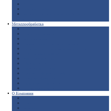
Опоры
ЛЭП
Дымовые
трубы
Закладные
детали для железобетонных
конструкций
Металлообработка
Анодировка
Горячее
цинкование
Лазерная
резка
Правка
плоского металлопроката
Продольно-поперечная
резка рулонов
Порошковая
покраска
Размотка
арматуры
Рубка
металла гильотиной
Резка
газом и плазмой
Сварочно-сборочные
работы
Токарная
обработка
Фрезерование
металла
Шлифовка
металла
О
Компании
Сертификаты
Новости
Вакансии