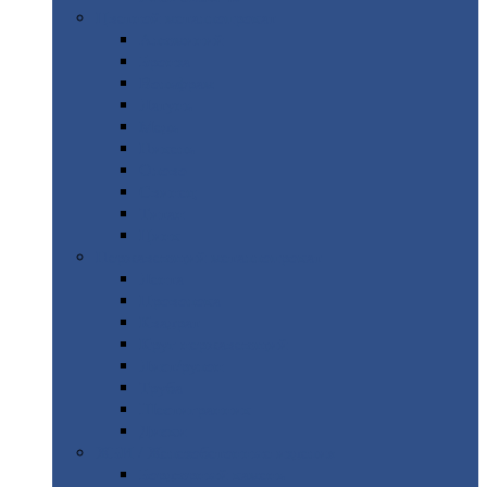
Цветной
металлопрокат
Алюминий
Бронза
Вольфрам
Латунь
Медь
Никель
Олово
Свинец
Титан
Цинк
Нержавеющий
металлопрокат
Лента
Проволока
Квадрат
Круг
нержавеющий
Лист/рулон
Труба
Шестигранник
Диски
ЖБИ
/ Железобетонные изделия
Бордюрный
камень