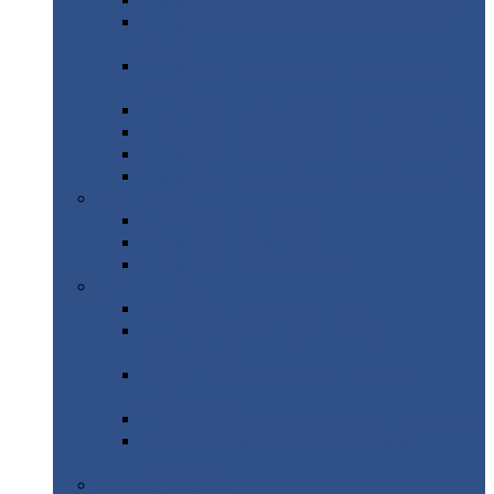
Профнастил
с нестандартной шириной С21
Профнастил
с нестандартной шириной
МП35
Профнастил
с нестандартной шириной
НС35
Профнастил
с нестандартной шириной С44
Профнастил
с нестандартной шириной Н60
Профнастил
с нестандартной шириной Н75
Профнастил
с нестандартной шириной Н114
Профнастил
Профнастил
для крыши
Профнастил
окрашенный
Профнастил
оцинкованный
Сэндвич-панели
Нестандартные
сэндвич панели
С
минераловатным утеплителем (
кровельные )
С
утеплителем из пенополистерола (
кровельные )
С
минераловатным утеплителем ( стеновые )
С
утеплителем из пенополистерола (
стеновые )
Металлочерепица