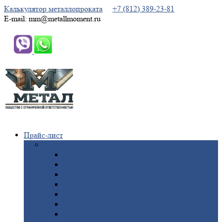
Калькулятор металлопроката
+7 (812) 389-23-81
E-mail: mm@metallmoment.ru
Прайс-лист
Черный
металлопрокат
Арматура
Двутавровая
балка (двутавр)
Квадрат
Круг
стальной
Полоса
стальная
Проволока
Сетка