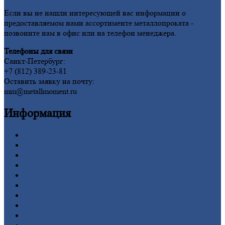
Если вы не нашли интересующей вас информации о
предоставляемом нами ассортименте металлопроката -
позвоните нам в офис или на телефон менеджера.
Телефоны для связи
Санкт-Петербург:
+7 (812) 389-23-81
Оставить заявку на почту:
mm@metallmoment.ru
Информация
Главная
Вакансии
О
Компании
Заводы
Контакты
Прайс-лист
Новости
Личный
кабинет
Оформление
заказа