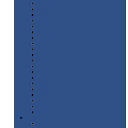
Монтеррей
Супермонтеррей
Макси
Экоррей
Монтекристо
Монтерроса
Трамонтана
Квинта
плюс
Квинта
плюс 3D
Квинта
уно
Монкатта
Классик
Классик
плюс
Ламонтерра
Ламонтерра
X
Ламонтерра
XL
Модерн
Камея
Квадро
Кредо
Доборные
элементы
Доборные
элементы с полимерным