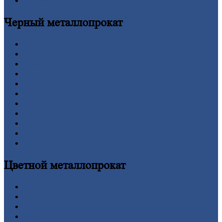
Оплата
Черный
металлопрокат
Арматура
Двутавровая
балка (двутавр)
Квадрат
Круг
стальной
Лист
Проволока
Рельсы
Сетка
Труба
Шестигранник
Калькулятор
Цветной
металлопрокат
Алюминий
Бронза
Вольфрам
Латунь