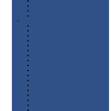
Труба
стальная
Уголок
стальной
Швеллер
Шестигранник
Листовой
прокат
Просечно-вытяжной
лист / ПВЛ
Лист
холоднокатаный
Лист
оцинкованный
Лист
горячекатаный Ст09Г2С
Лист
горячекатаный Ст3
Лист
рифленый: чечевицы
Лист
сталь 10Г2ФБЮ
Лист
сталь 10ХСНД
Лист
сталь 10ХСНД-12
Лист
сталь 12Х1МФ
Лист
сталь 12ХМ
Лист
сталь 16ГС
Лист
сталь 20
Лист
сталь 20К
Лист
сталь 20ЮЧ
Лист
сталь 20Х
Лист
сталь 22К
Лист
сталь 45