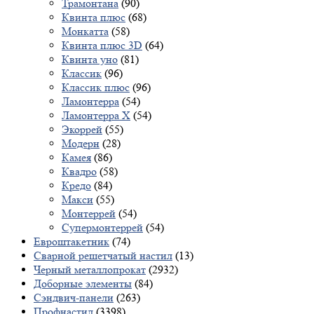
Трамонтана
(90)
Квинта плюс
(68)
Монкатта
(58)
Квинта плюс 3D
(64)
Квинта уно
(81)
Классик
(96)
Классик плюс
(96)
Ламонтерра
(54)
Ламонтерра X
(54)
Экоррей
(55)
Модерн
(28)
Камея
(86)
Квадро
(58)
Кредо
(84)
Макси
(55)
Монтеррей
(54)
Супермонтеррей
(54)
Евроштакетник
(74)
Сварной решетчатый настил
(13)
Черный металлопрокат
(2932)
Доборные элементы
(84)
Сэндвич-панели
(263)
Профнастил
(3398)