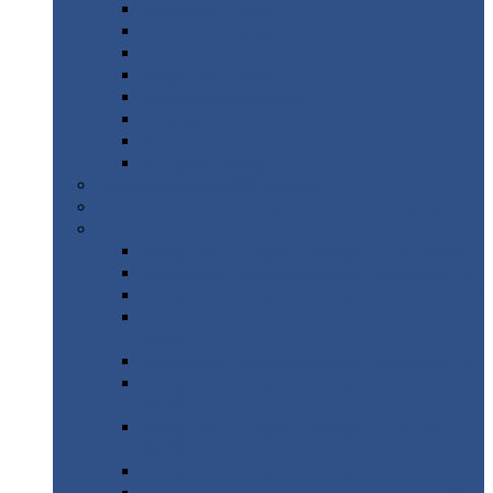
Дорожные
плиты
Каналы
непроходные
Ленточный
фундамент
Лифтовые
шахты
Перемычки
бетонные
Аэродромные
плиты
Фундаментные
блоки
Тепловые
камеры
Авиатехприемка
(РТ приемка)
Арочное
укрытие для конвейеров из профнастила
Профнастил
с нестандартной шириной
Профнастил
с нестандартной шириной С8
Профнастил
с нестандартной шириной С10
Профнастил
с нестандартной шириной СС10
Профнастил
с нестандартной шириной
МП10
Профнастил
с нестандартной шириной С15
Профнастил
с нестандартной шириной
МП18
Профнастил
с нестандартной шириной
МП20
Профнастил
с нестандартной шириной С18