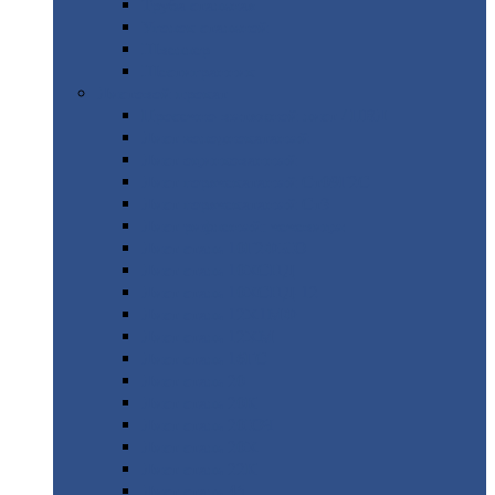
Труба
стальная
Уголок
стальной
Швеллер
Шестигранник
Листовой
прокат
Просечно-вытяжной
лист / ПВЛ
Лист
холоднокатаный
Лист
оцинкованный
Лист
горячекатаный Ст09Г2С
Лист
горячекатаный Ст3
Лист
рифленый: чечевицы
Лист
сталь 10Г2ФБЮ
Лист
сталь 10ХСНД
Лист
сталь 10ХСНД-12
Лист
сталь 12Х1МФ
Лист
сталь 12ХМ
Лист
сталь 16ГС
Лист
сталь 20
Лист
сталь 20К
Лист
сталь 20ЮЧ
Лист
сталь 20Х
Лист
сталь 22К
Лист
сталь 45