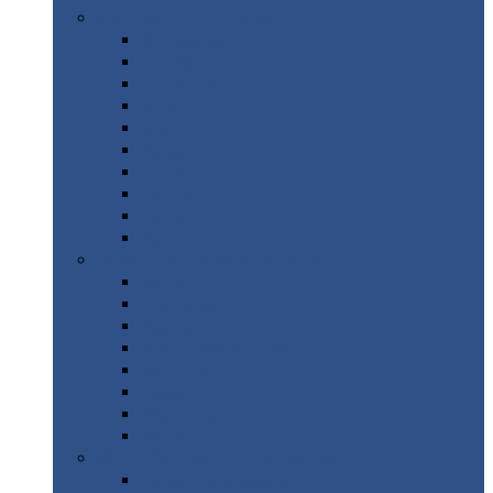
Цветной
металлопрокат
Алюминий
Бронза
Вольфрам
Латунь
Медь
Никель
Олово
Свинец
Титан
Цинк
Нержавеющий
металлопрокат
Лента
Проволока
Квадрат
Круг
нержавеющий
Лист/рулон
Труба
Шестигранник
Диски
ЖБИ
/ Железобетонные изделия
Бордюрный
камень