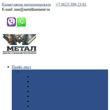
Калькулятор металлопроката
+7 (812) 389-23-81
E-mail: mm@metallmoment.ru
Прайс-лист
Черный
металлопрокат
Арматура
Двутавровая
балка (двутавр)
Квадрат
Круг
стальной
Полоса
стальная
Проволока
Сетка