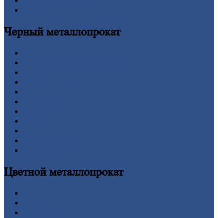
Оформление
заказа
Оплата
Черный
металлопрокат
Арматура
Двутавровая
балка (двутавр)
Квадрат
Круг
стальной
Лист
Проволока
Рельсы
Сетка
Труба
Шестигранник
Калькулятор
Цветной
металлопрокат
Алюминий
Бронза
Вольфрам