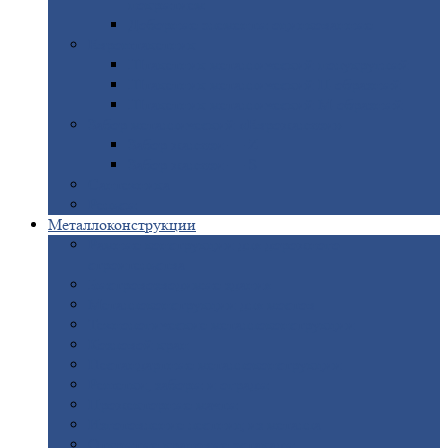
покрытием
Доборные
элементы оцинкованные
Евроштакетник
Штакетник
металлический полукруглый
Штакетник
металлический П-образный
Штакетник
металлический М-образный
Забор
металлический «Еврожалюзи»
Забор
жалюзи — Z
Забор
жалюзи — S
Сантехника
Рельсы
Металлоконструкции
Рамные
конструкции для дорожного
строительства
Быстровозводимые
здания
Металлоконструкции
для мостов
Технологические
металлоконструкции
Козловой
кран
Нестандартные
металлоконструкции
Решетки,
заборы и ограды
Прожекторные
мачты
Изготовление
лестниц из металла
Открытые
крановые эстакады