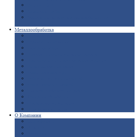
Опоры
ЛЭП
Дымовые
трубы
Закладные
детали для железобетонных
конструкций
Металлообработка
Анодировка
Горячее
цинкование
Лазерная
резка
Правка
плоского металлопроката
Продольно-поперечная
резка рулонов
Порошковая
покраска
Размотка
арматуры
Рубка
металла гильотиной
Резка
газом и плазмой
Сварочно-сборочные
работы
Токарная
обработка
Фрезерование
металла
Шлифовка
металла
О
Компании
Сертификаты
Новости
Вакансии