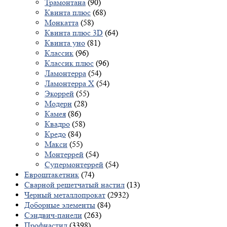
Трамонтана
(90)
Квинта плюс
(68)
Монкатта
(58)
Квинта плюс 3D
(64)
Квинта уно
(81)
Классик
(96)
Классик плюс
(96)
Ламонтерра
(54)
Ламонтерра X
(54)
Экоррей
(55)
Модерн
(28)
Камея
(86)
Квадро
(58)
Кредо
(84)
Макси
(55)
Монтеррей
(54)
Супермонтеррей
(54)
Евроштакетник
(74)
Сварной решетчатый настил
(13)
Черный металлопрокат
(2932)
Доборные элементы
(84)
Сэндвич-панели
(263)
Профнастил
(3398)