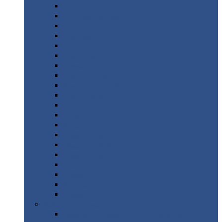
Монтеррей
Супермонтеррей
Макси
Экоррей
Монтекристо
Монтерроса
Трамонтана
Квинта
плюс
Квинта
плюс 3D
Квинта
уно
Монкатта
Классик
Классик
плюс
Ламонтерра
Ламонтерра
X
Ламонтерра
XL
Модерн
Камея
Квадро
Кредо
Доборные
элементы
Доборные
элементы с полимерным