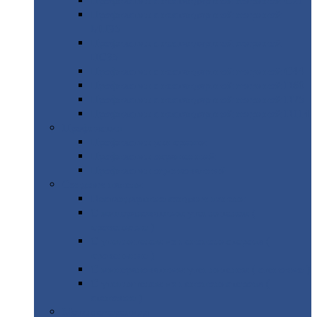
Профнастил
с нестандартной шириной С21
Профнастил
с нестандартной шириной
МП35
Профнастил
с нестандартной шириной
НС35
Профнастил
с нестандартной шириной С44
Профнастил
с нестандартной шириной Н60
Профнастил
с нестандартной шириной Н75
Профнастил
с нестандартной шириной Н114
Профнастил
Профнастил
для крыши
Профнастил
окрашенный
Профнастил
оцинкованный
Сэндвич-панели
Нестандартные
сэндвич панели
С
минераловатным утеплителем (
кровельные )
С
утеплителем из пенополистерола (
кровельные )
С
минераловатным утеплителем ( стеновые )
С
утеплителем из пенополистерола (
стеновые )
Металлочерепица