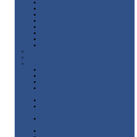
Дорожные
плиты
Каналы
непроходные
Ленточный
фундамент
Лифтовые
шахты
Перемычки
бетонные
Аэродромные
плиты
Фундаментные
блоки
Тепловые
камеры
Авиатехприемка
(РТ приемка)
Арочное
укрытие для конвейеров из профнастила
Профнастил
с нестандартной шириной
Профнастил
с нестандартной шириной С8
Профнастил
с нестандартной шириной С10
Профнастил
с нестандартной шириной СС10
Профнастил
с нестандартной шириной
МП10
Профнастил
с нестандартной шириной С15
Профнастил
с нестандартной шириной
МП18
Профнастил
с нестандартной шириной
МП20
Профнастил
с нестандартной шириной С18