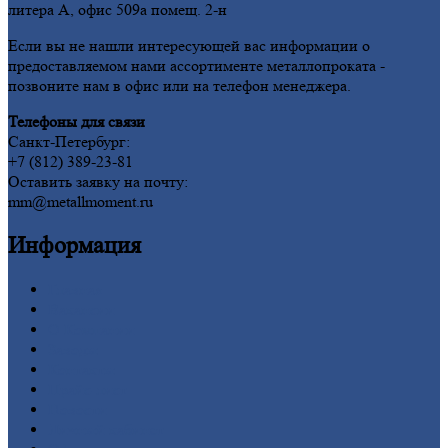
литера А, офис 509а помещ. 2-н
Если вы не нашли интересующей вас информации о
предоставляемом нами ассортименте металлопроката -
позвоните нам в офис или на телефон менеджера.
Телефоны для связи
Санкт-Петербург:
+7 (812) 389-23-81
Оставить заявку на почту:
mm@metallmoment.ru
Информация
Главная
Вакансии
О
Компании
Заводы
Контакты
Прайс-лист
Новости
Личный
кабинет