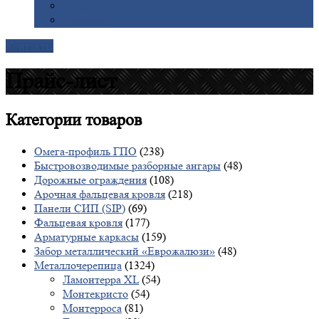
Галерея
Доставка
Контакты
Прайс-лист
Категории
товаров
Омега-профиль ГПО
(238)
Быстровозводимые разборные ангары
(48)
Дорожные ограждения
(108)
Арочная фальцевая кровля
(218)
Панели СИП (SIP)
(69)
Фальцевая кровля
(177)
Арматурные каркасы
(159)
Забор металлический «Еврожалюзи»
(48)
Металлочерепица
(1324)
Ламонтерра XL
(54)
Монтекристо
(54)
Монтерроса
(81)