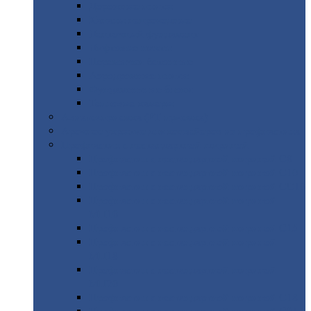
Дорожные
плиты
Каналы
непроходные
Ленточный
фундамент
Лифтовые
шахты
Перемычки
бетонные
Аэродромные
плиты
Фундаментные
блоки
Тепловые
камеры
Авиатехприемка
(РТ приемка)
Арочное
укрытие для конвейеров из профнастила
Профнастил
с нестандартной шириной
Профнастил
с нестандартной шириной С8
Профнастил
с нестандартной шириной С10
Профнастил
с нестандартной шириной СС10
Профнастил
с нестандартной шириной
МП10
Профнастил
с нестандартной шириной С15
Профнастил
с нестандартной шириной
МП18
Профнастил
с нестандартной шириной
МП20
Профнастил
с нестандартной шириной С18