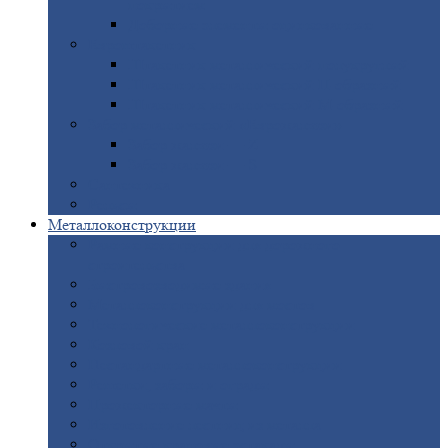
покрытием
Доборные
элементы оцинкованные
Евроштакетник
Штакетник
металлический полукруглый
Штакетник
металлический П-образный
Штакетник
металлический М-образный
Забор
металлический «Еврожалюзи»
Забор
жалюзи — Z
Забор
жалюзи — S
Сантехника
Рельсы
Металлоконструкции
Рамные
конструкции для дорожного
строительства
Быстровозводимые
здания
Металлоконструкции
для мостов
Технологические
металлоконструкции
Козловой
кран
Нестандартные
металлоконструкции
Решетки,
заборы и ограды
Прожекторные
мачты
Изготовление
лестниц из металла
Открытые
крановые эстакады