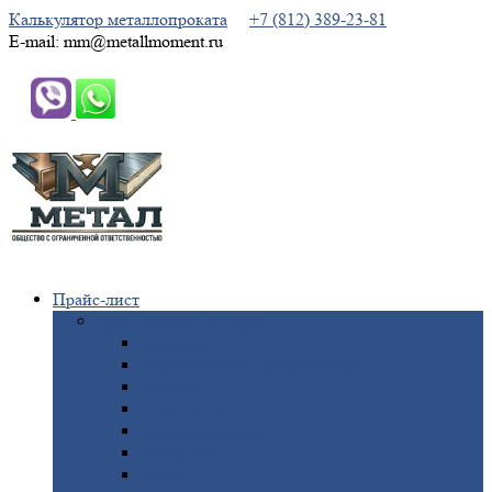
Калькулятор металлопроката
+7 (812) 389-23-81
E-mail: mm@metallmoment.ru
Прайс-лист
Черный
металлопрокат
Арматура
Двутавровая
балка (двутавр)
Квадрат
Круг
стальной
Полоса
стальная
Проволока
Сетка