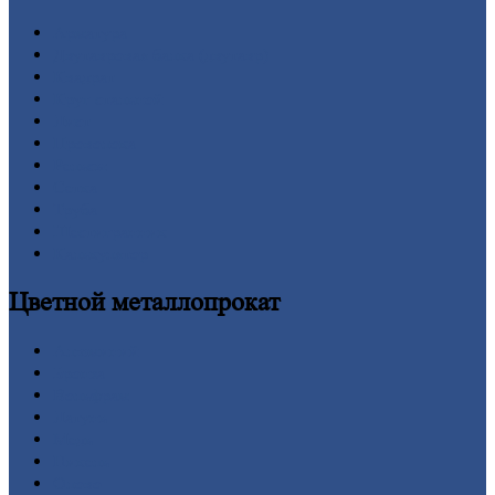
Арматура
Двутавровая
балка (двутавр)
Квадрат
Круг
стальной
Лист
Проволока
Рельсы
Сетка
Труба
Шестигранник
Калькулятор
Цветной
металлопрокат
Алюминий
Бронза
Вольфрам
Латунь
Медь
Никель
Олово