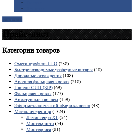
Галерея
Доставка
Контакты
Прайс-лист
Категории
товаров
Омега-профиль ГПО
(238)
Быстровозводимые разборные ангары
(48)
Дорожные ограждения
(108)
Арочная фальцевая кровля
(218)
Панели СИП (SIP)
(69)
Фальцевая кровля
(177)
Арматурные каркасы
(159)
Забор металлический «Еврожалюзи»
(48)
Металлочерепица
(1324)
Ламонтерра XL
(54)
Монтекристо
(54)
Монтерроса
(81)