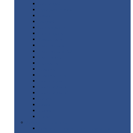
Монтеррей
Супермонтеррей
Макси
Экоррей
Монтекристо
Монтерроса
Трамонтана
Квинта
плюс
Квинта
плюс 3D
Квинта
уно
Монкатта
Классик
Классик
плюс
Ламонтерра
Ламонтерра
X
Ламонтерра
XL
Модерн
Камея
Квадро
Кредо
Доборные
элементы
Доборные
элементы с полимерным