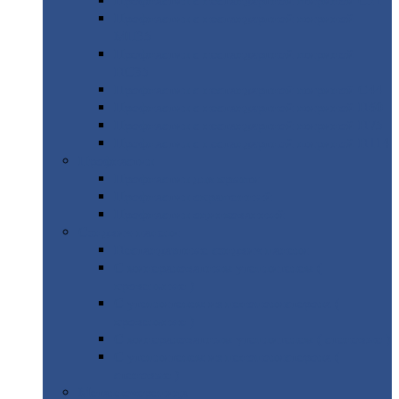
Профнастил
с нестандартной шириной С21
Профнастил
с нестандартной шириной
МП35
Профнастил
с нестандартной шириной
НС35
Профнастил
с нестандартной шириной С44
Профнастил
с нестандартной шириной Н60
Профнастил
с нестандартной шириной Н75
Профнастил
с нестандартной шириной Н114
Профнастил
Профнастил
для крыши
Профнастил
окрашенный
Профнастил
оцинкованный
Сэндвич-панели
Нестандартные
сэндвич панели
С
минераловатным утеплителем (
кровельные )
С
утеплителем из пенополистерола (
кровельные )
С
минераловатным утеплителем ( стеновые )
С
утеплителем из пенополистерола (
стеновые )
Металлочерепица