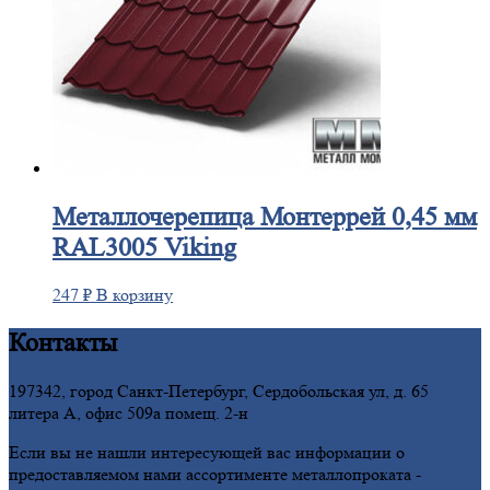
Металлочерепица
Монтеррей 0,45 мм
RAL3005 Viking
247
₽
В корзину
Контакты
197342, город Санкт-Петербург, Сердобольская ул, д. 65
литера А, офис 509а помещ. 2-н
Если вы не нашли интересующей вас информации о
предоставляемом нами ассортименте металлопроката -