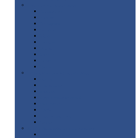
Цветной
металлопрокат
Алюминий
Бронза
Вольфрам
Латунь
Медь
Никель
Олово
Свинец
Титан
Цинк
Нержавеющий
металлопрокат
Лента
Проволока
Квадрат
Круг
нержавеющий
Лист/рулон
Труба
Шестигранник
Диски
ЖБИ
/ Железобетонные изделия
Бордюрный
камень