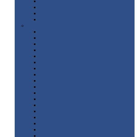
Труба
стальная
Уголок
стальной
Швеллер
Шестигранник
Листовой
прокат
Просечно-вытяжной
лист / ПВЛ
Лист
холоднокатаный
Лист
оцинкованный
Лист
горячекатаный Ст09Г2С
Лист
горячекатаный Ст3
Лист
рифленый: чечевицы
Лист
сталь 10Г2ФБЮ
Лист
сталь 10ХСНД
Лист
сталь 10ХСНД-12
Лист
сталь 12Х1МФ
Лист
сталь 12ХМ
Лист
сталь 16ГС
Лист
сталь 20
Лист
сталь 20К
Лист
сталь 20ЮЧ
Лист
сталь 20Х
Лист
сталь 22К
Лист
сталь 45