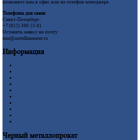
позвоните нам в офис или на телефон менеджера.
Телефоны для связи
Санкт-Петербург:
+7 (812) 389-23-81
Оставить заявку на почту:
mm@metallmoment.ru
Информация
Главная
Вакансии
О
Компании
Заводы
Контакты
Прайс-лист
Новости
Личный
кабинет
Оформление
заказа
Оплата
Черный
металлопрокат