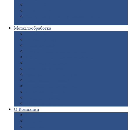
Опоры
ЛЭП
Дымовые
трубы
Закладные
детали для железобетонных
конструкций
Металлообработка
Анодировка
Горячее
цинкование
Лазерная
резка
Правка
плоского металлопроката
Продольно-поперечная
резка рулонов
Порошковая
покраска
Размотка
арматуры
Рубка
металла гильотиной
Резка
газом и плазмой
Сварочно-сборочные
работы
Токарная
обработка
Фрезерование
металла
Шлифовка
металла
О
Компании
Сертификаты
Новости
Вакансии