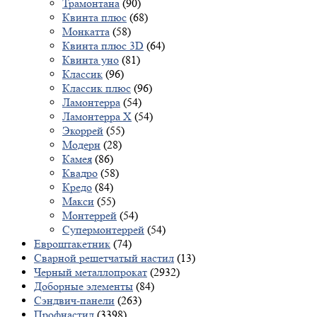
Трамонтана
(90)
Квинта плюс
(68)
Монкатта
(58)
Квинта плюс 3D
(64)
Квинта уно
(81)
Классик
(96)
Классик плюс
(96)
Ламонтерра
(54)
Ламонтерра X
(54)
Экоррей
(55)
Модерн
(28)
Камея
(86)
Квадро
(58)
Кредо
(84)
Макси
(55)
Монтеррей
(54)
Супермонтеррей
(54)
Евроштакетник
(74)
Сварной решетчатый настил
(13)
Черный металлопрокат
(2932)
Доборные элементы
(84)
Сэндвич-панели
(263)
Профнастил
(3398)