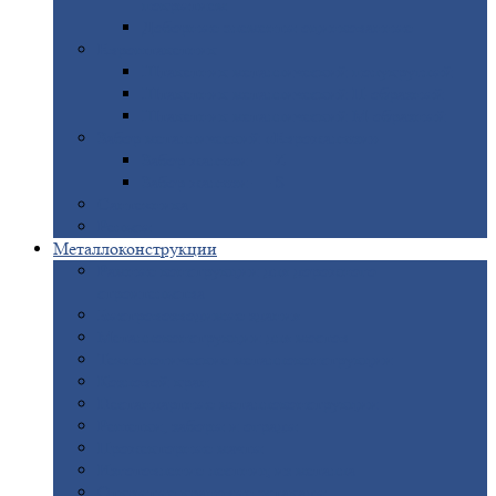
покрытием
Доборные
элементы оцинкованные
Евроштакетник
Штакетник
металлический полукруглый
Штакетник
металлический П-образный
Штакетник
металлический М-образный
Забор
металлический «Еврожалюзи»
Забор
жалюзи — Z
Забор
жалюзи — S
Сантехника
Рельсы
Металлоконструкции
Рамные
конструкции для дорожного
строительства
Быстровозводимые
здания
Металлоконструкции
для мостов
Технологические
металлоконструкции
Козловой
кран
Нестандартные
металлоконструкции
Решетки,
заборы и ограды
Прожекторные
мачты
Изготовление
лестниц из металла
Открытые
крановые эстакады