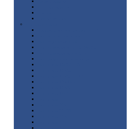
Труба
стальная
Уголок
стальной
Швеллер
Шестигранник
Листовой
прокат
Просечно-вытяжной
лист / ПВЛ
Лист
холоднокатаный
Лист
оцинкованный
Лист
горячекатаный Ст09Г2С
Лист
горячекатаный Ст3
Лист
рифленый: чечевицы
Лист
сталь 10Г2ФБЮ
Лист
сталь 10ХСНД
Лист
сталь 10ХСНД-12
Лист
сталь 12Х1МФ
Лист
сталь 12ХМ
Лист
сталь 16ГС
Лист
сталь 20
Лист
сталь 20К
Лист
сталь 20ЮЧ
Лист
сталь 20Х
Лист
сталь 22К
Лист
сталь 45