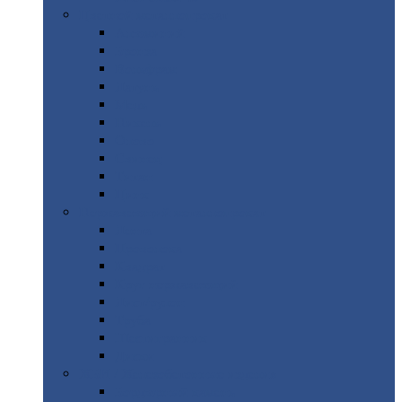
Цветной
металлопрокат
Алюминий
Бронза
Вольфрам
Латунь
Медь
Никель
Олово
Свинец
Титан
Цинк
Нержавеющий
металлопрокат
Лента
Проволока
Квадрат
Круг
нержавеющий
Лист/рулон
Труба
Шестигранник
Диски
ЖБИ
/ Железобетонные изделия
Бордюрный
камень