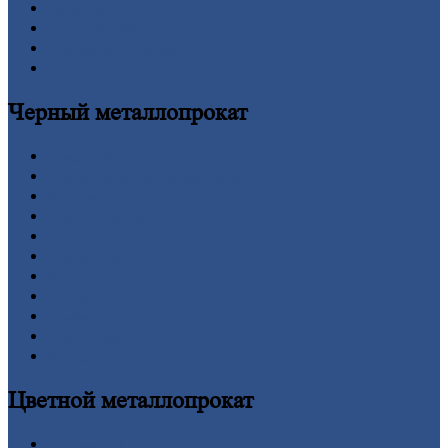
Новости
Личный
кабинет
Оформление
заказа
Оплата
Черный
металлопрокат
Арматура
Двутавровая
балка (двутавр)
Квадрат
Круг
стальной
Лист
Проволока
Рельсы
Сетка
Труба
Шестигранник
Калькулятор
Цветной
металлопрокат
Алюминий