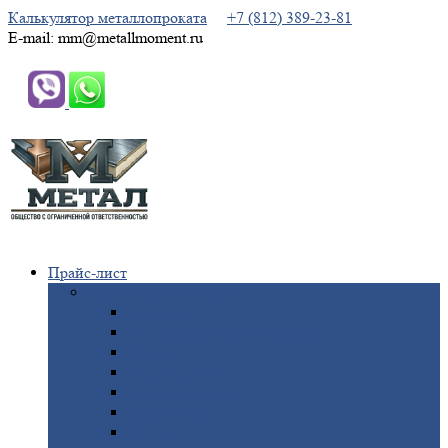
Калькулятор металлопроката
+7 (812) 389-23-81
E-mail: mm@metallmoment.ru
Прайс-лист
Черный
металлопрокат
Арматура
Двутавровая
балка (двутавр)
Квадрат
Круг
стальной
Полоса
стальная
Проволока
Сетка