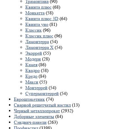
Трамонтана
(90)
Квинта плюс
(68)
Монкатта
(58)
Квинта плюс 3D
(64)
Квинта уно
(81)
Классик
(96)
Классик плюс
(96)
Ламонтерра
(54)
Ламонтерра X
(54)
Экоррей
(55)
Модерн
(28)
Камея
(86)
Квадро
(58)
Кредо
(84)
Макси
(55)
Монтеррей
(54)
Супермонтеррей
(54)
Евроштакетник
(74)
Сварной решетчатый настил
(13)
Черный металлопрокат
(2932)
Доборные элементы
(84)
Сэндвич-панели
(263)
Профнастил
(3398)