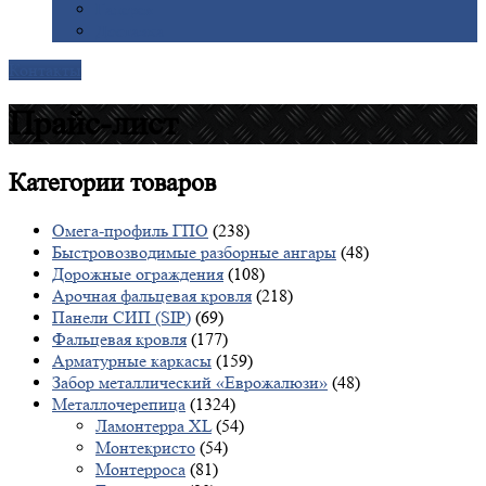
Галерея
Доставка
Контакты
Прайс-лист
Категории
товаров
Омега-профиль ГПО
(238)
Быстровозводимые разборные ангары
(48)
Дорожные ограждения
(108)
Арочная фальцевая кровля
(218)
Панели СИП (SIP)
(69)
Фальцевая кровля
(177)
Арматурные каркасы
(159)
Забор металлический «Еврожалюзи»
(48)
Металлочерепица
(1324)
Ламонтерра XL
(54)
Монтекристо
(54)
Монтерроса
(81)