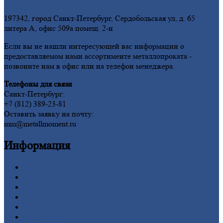
197342, город Санкт-Петербург, Сердобольская ул, д. 65
литера А, офис 509а помещ. 2-н
Если вы не нашли интересующей вас информации о
предоставляемом нами ассортименте металлопроката -
позвоните нам в офис или на телефон менеджера.
Телефоны для связи
Санкт-Петербург:
+7 (812) 389-23-81
Оставить заявку на почту:
mm@metallmoment.ru
Информация
Главная
Вакансии
О
Компании
Заводы
Контакты
Прайс-лист