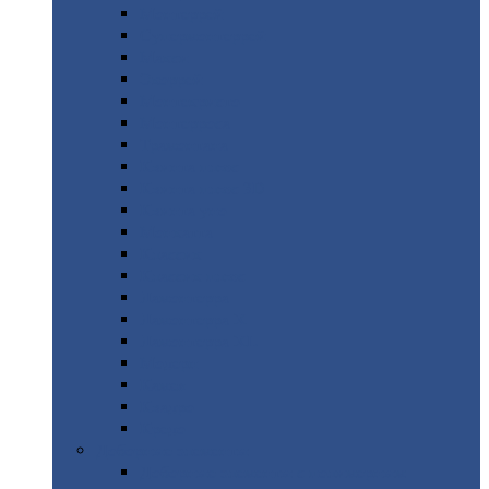
Монтеррей
Супермонтеррей
Макси
Экоррей
Монтекристо
Монтерроса
Трамонтана
Квинта
плюс
Квинта
плюс 3D
Квинта
уно
Монкатта
Классик
Классик
плюс
Ламонтерра
Ламонтерра
X
Ламонтерра
XL
Модерн
Камея
Квадро
Кредо
Доборные
элементы
Доборные
элементы с полимерным