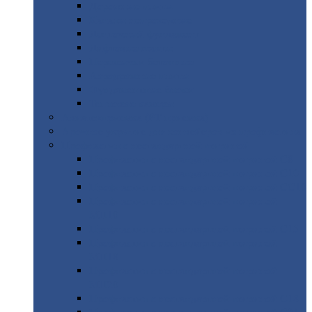
Дорожные
плиты
Каналы
непроходные
Ленточный
фундамент
Лифтовые
шахты
Перемычки
бетонные
Аэродромные
плиты
Фундаментные
блоки
Тепловые
камеры
Авиатехприемка
(РТ приемка)
Арочное
укрытие для конвейеров из профнастила
Профнастил
с нестандартной шириной
Профнастил
с нестандартной шириной С8
Профнастил
с нестандартной шириной С10
Профнастил
с нестандартной шириной СС10
Профнастил
с нестандартной шириной
МП10
Профнастил
с нестандартной шириной С15
Профнастил
с нестандартной шириной
МП18
Профнастил
с нестандартной шириной
МП20
Профнастил
с нестандартной шириной С18