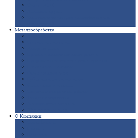
Опоры
ЛЭП
Дымовые
трубы
Закладные
детали для железобетонных
конструкций
Металлообработка
Анодировка
Горячее
цинкование
Лазерная
резка
Правка
плоского металлопроката
Продольно-поперечная
резка рулонов
Порошковая
покраска
Размотка
арматуры
Рубка
металла гильотиной
Резка
газом и плазмой
Сварочно-сборочные
работы
Токарная
обработка
Фрезерование
металла
Шлифовка
металла
О
Компании
Сертификаты
Новости
Вакансии