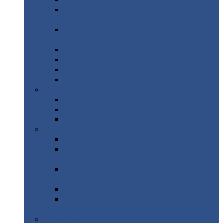
Профнастил
с нестандартной шириной С21
Профнастил
с нестандартной шириной
МП35
Профнастил
с нестандартной шириной
НС35
Профнастил
с нестандартной шириной С44
Профнастил
с нестандартной шириной Н60
Профнастил
с нестандартной шириной Н75
Профнастил
с нестандартной шириной Н114
Профнастил
Профнастил
для крыши
Профнастил
окрашенный
Профнастил
оцинкованный
Сэндвич-панели
Нестандартные
сэндвич панели
С
минераловатным утеплителем (
кровельные )
С
утеплителем из пенополистерола (
кровельные )
С
минераловатным утеплителем ( стеновые )
С
утеплителем из пенополистерола (
стеновые )
Металлочерепица