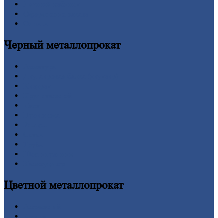
Личный
кабинет
Оформление
заказа
Оплата
Черный
металлопрокат
Арматура
Двутавровая
балка (двутавр)
Квадрат
Круг
стальной
Лист
Проволока
Рельсы
Сетка
Труба
Шестигранник
Калькулятор
Цветной
металлопрокат
Алюминий
Бронза