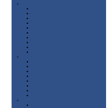
Цветной
металлопрокат
Алюминий
Бронза
Вольфрам
Латунь
Медь
Никель
Олово
Свинец
Титан
Цинк
Нержавеющий
металлопрокат
Лента
Проволока
Квадрат
Круг
нержавеющий
Лист/рулон
Труба
Шестигранник
Диски
ЖБИ
/ Железобетонные изделия
Бордюрный
камень