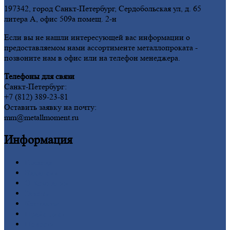
197342, город Санкт-Петербург, Сердобольская ул, д. 65
литера А, офис 509а помещ. 2-н
Если вы не нашли интересующей вас информации о
предоставляемом нами ассортименте металлопроката -
позвоните нам в офис или на телефон менеджера.
Телефоны для связи
Санкт-Петербург:
+7 (812) 389-23-81
Оставить заявку на почту:
mm@metallmoment.ru
Информация
Главная
Вакансии
О
Компании
Заводы
Контакты
Прайс-лист
Новости