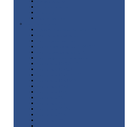
Труба
стальная
Уголок
стальной
Швеллер
Шестигранник
Листовой
прокат
Просечно-вытяжной
лист / ПВЛ
Лист
холоднокатаный
Лист
оцинкованный
Лист
горячекатаный Ст09Г2С
Лист
горячекатаный Ст3
Лист
рифленый: чечевицы
Лист
сталь 10Г2ФБЮ
Лист
сталь 10ХСНД
Лист
сталь 10ХСНД-12
Лист
сталь 12Х1МФ
Лист
сталь 12ХМ
Лист
сталь 16ГС
Лист
сталь 20
Лист
сталь 20К
Лист
сталь 20ЮЧ
Лист
сталь 20Х
Лист
сталь 22К
Лист
сталь 45