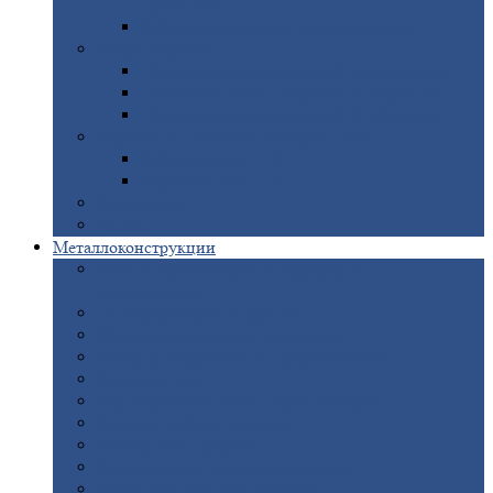
покрытием
Доборные
элементы оцинкованные
Евроштакетник
Штакетник
металлический полукруглый
Штакетник
металлический П-образный
Штакетник
металлический М-образный
Забор
металлический «Еврожалюзи»
Забор
жалюзи — Z
Забор
жалюзи — S
Сантехника
Рельсы
Металлоконструкции
Рамные
конструкции для дорожного
строительства
Быстровозводимые
здания
Металлоконструкции
для мостов
Технологические
металлоконструкции
Козловой
кран
Нестандартные
металлоконструкции
Решетки,
заборы и ограды
Прожекторные
мачты
Изготовление
лестниц из металла
Открытые
крановые эстакады