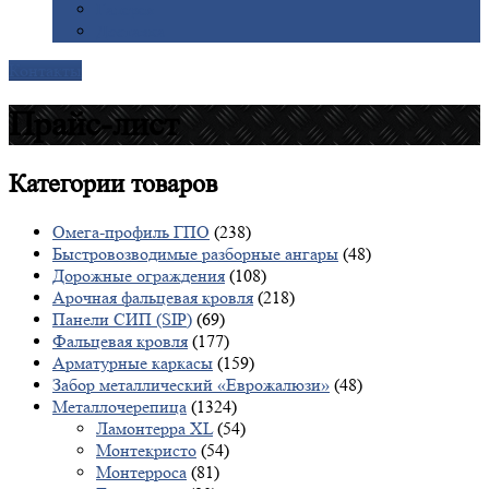
Галерея
Доставка
Контакты
Прайс-лист
Категории
товаров
Омега-профиль ГПО
(238)
Быстровозводимые разборные ангары
(48)
Дорожные ограждения
(108)
Арочная фальцевая кровля
(218)
Панели СИП (SIP)
(69)
Фальцевая кровля
(177)
Арматурные каркасы
(159)
Забор металлический «Еврожалюзи»
(48)
Металлочерепица
(1324)
Ламонтерра XL
(54)
Монтекристо
(54)
Монтерроса
(81)