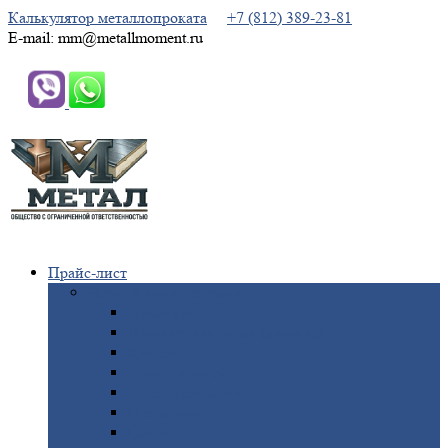
Калькулятор металлопроката
+7 (812) 389-23-81
E-mail: mm@metallmoment.ru
Прайс-лист
Черный
металлопрокат
Арматура
Двутавровая
балка (двутавр)
Квадрат
Круг
стальной
Полоса
стальная
Проволока
Сетка