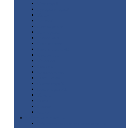
Монтеррей
Супермонтеррей
Макси
Экоррей
Монтекристо
Монтерроса
Трамонтана
Квинта
плюс
Квинта
плюс 3D
Квинта
уно
Монкатта
Классик
Классик
плюс
Ламонтерра
Ламонтерра
X
Ламонтерра
XL
Модерн
Камея
Квадро
Кредо
Доборные
элементы
Доборные
элементы с полимерным