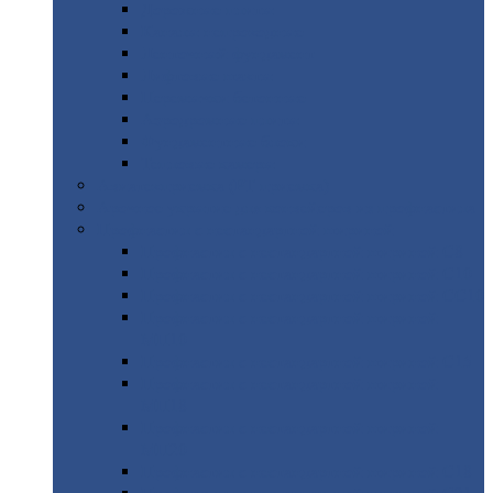
Дорожные
плиты
Каналы
непроходные
Ленточный
фундамент
Лифтовые
шахты
Перемычки
бетонные
Аэродромные
плиты
Фундаментные
блоки
Тепловые
камеры
Авиатехприемка
(РТ приемка)
Арочное
укрытие для конвейеров из профнастила
Профнастил
с нестандартной шириной
Профнастил
с нестандартной шириной С8
Профнастил
с нестандартной шириной С10
Профнастил
с нестандартной шириной СС10
Профнастил
с нестандартной шириной
МП10
Профнастил
с нестандартной шириной С15
Профнастил
с нестандартной шириной
МП18
Профнастил
с нестандартной шириной
МП20
Профнастил
с нестандартной шириной С18