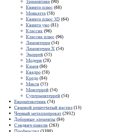
Трамонтана
(90)
Квинта плюс
(68)
Монкатта
(58)
Квинта плюс 3D
(64)
Квинта уно
(81)
Классик
(96)
Классик плюс
(96)
Ламонтерра
(54)
Ламонтерра X
(54)
Экоррей
(55)
Модерн
(28)
Камея
(86)
Квадро
(58)
Кредо
(84)
Макси
(55)
Монтеррей
(54)
Супермонтеррей
(54)
Евроштакетник
(74)
Сварной решетчатый настил
(13)
Черный металлопрокат
(2932)
Доборные элементы
(84)
Сэндвич-панели
(263)
Профнастил
(3398)