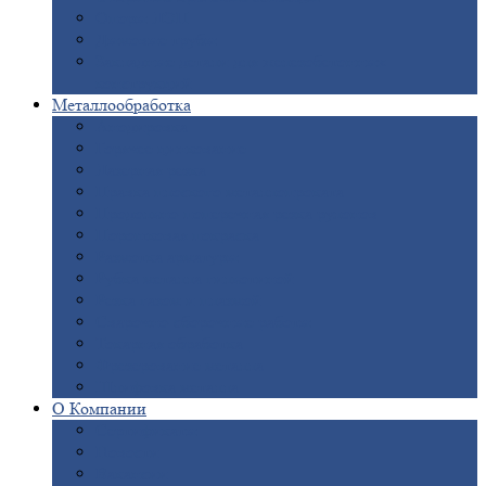
Опоры
ЛЭП
Дымовые
трубы
Закладные
детали для железобетонных
конструкций
Металлообработка
Анодировка
Горячее
цинкование
Лазерная
резка
Правка
плоского металлопроката
Продольно-поперечная
резка рулонов
Порошковая
покраска
Размотка
арматуры
Рубка
металла гильотиной
Резка
газом и плазмой
Сварочно-сборочные
работы
Токарная
обработка
Фрезерование
металла
Шлифовка
металла
О
Компании
Сертификаты
Новости
Вакансии