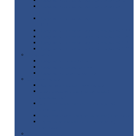
Профнастил
с нестандартной шириной С21
Профнастил
с нестандартной шириной
МП35
Профнастил
с нестандартной шириной
НС35
Профнастил
с нестандартной шириной С44
Профнастил
с нестандартной шириной Н60
Профнастил
с нестандартной шириной Н75
Профнастил
с нестандартной шириной Н114
Профнастил
Профнастил
для крыши
Профнастил
окрашенный
Профнастил
оцинкованный
Сэндвич-панели
Нестандартные
сэндвич панели
С
минераловатным утеплителем (
кровельные )
С
утеплителем из пенополистерола (
кровельные )
С
минераловатным утеплителем ( стеновые )
С
утеплителем из пенополистерола (
стеновые )
Металлочерепица