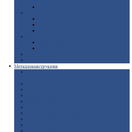
покрытием
Доборные
элементы оцинкованные
Евроштакетник
Штакетник
металлический полукруглый
Штакетник
металлический П-образный
Штакетник
металлический М-образный
Забор
металлический «Еврожалюзи»
Забор
жалюзи — Z
Забор
жалюзи — S
Сантехника
Рельсы
Металлоконструкции
Рамные
конструкции для дорожного
строительства
Быстровозводимые
здания
Металлоконструкции
для мостов
Технологические
металлоконструкции
Козловой
кран
Нестандартные
металлоконструкции
Решетки,
заборы и ограды
Прожекторные
мачты
Изготовление
лестниц из металла
Открытые
крановые эстакады