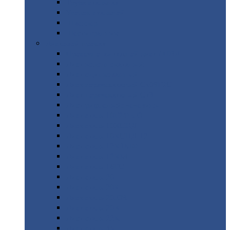
Труба
стальная
Уголок
стальной
Швеллер
Шестигранник
Листовой
прокат
Просечно-вытяжной
лист / ПВЛ
Лист
холоднокатаный
Лист
оцинкованный
Лист
горячекатаный Ст09Г2С
Лист
горячекатаный Ст3
Лист
рифленый: чечевицы
Лист
сталь 10Г2ФБЮ
Лист
сталь 10ХСНД
Лист
сталь 10ХСНД-12
Лист
сталь 12Х1МФ
Лист
сталь 12ХМ
Лист
сталь 16ГС
Лист
сталь 20
Лист
сталь 20К
Лист
сталь 20ЮЧ
Лист
сталь 20Х
Лист
сталь 22К
Лист
сталь 45