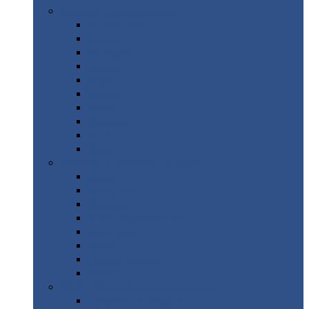
Цветной
металлопрокат
Алюминий
Бронза
Вольфрам
Латунь
Медь
Никель
Олово
Свинец
Титан
Цинк
Нержавеющий
металлопрокат
Лента
Проволока
Квадрат
Круг
нержавеющий
Лист/рулон
Труба
Шестигранник
Диски
ЖБИ
/ Железобетонные изделия
Бордюрный
камень