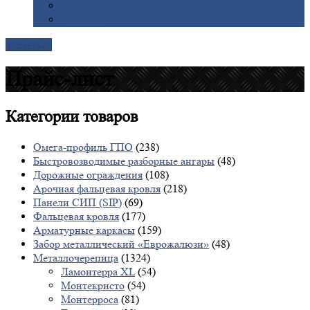
Галерея
Доставка
Контакты
Прайс-лист
Категории
товаров
Омега-профиль ГПО
(238)
Быстровозводимые разборные ангары
(48)
Дорожные ограждения
(108)
Арочная фальцевая кровля
(218)
Панели СИП (SIP)
(69)
Фальцевая кровля
(177)
Арматурные каркасы
(159)
Забор металлический «Еврожалюзи»
(48)
Металлочерепица
(1324)
Ламонтерра XL
(54)
Монтекристо
(54)
Монтерроса
(81)