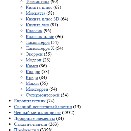
Трамонтана
(90)
Квинта плюс
(68)
Монкатта
(58)
Квинта плюс 3D
(64)
Квинта уно
(81)
Классик
(96)
Классик плюс
(96)
Ламонтерра
(54)
Ламонтерра X
(54)
Экоррей
(55)
Модерн
(28)
Камея
(86)
Квадро
(58)
Кредо
(84)
Макси
(55)
Монтеррей
(54)
Супермонтеррей
(54)
Евроштакетник
(74)
Сварной решетчатый настил
(13)
Черный металлопрокат
(2932)
Доборные элементы
(84)
Сэндвич-панели
(263)
Профнастил
(3398)