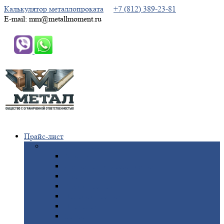
Калькулятор металлопроката
+7 (812) 389-23-81
E-mail: mm@metallmoment.ru
Прайс-лист
Черный
металлопрокат
Арматура
Двутавровая
балка (двутавр)
Квадрат
Круг
стальной
Полоса
стальная
Проволока
Сетка