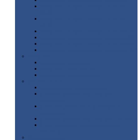
Профнастил
с нестандартной шириной С21
Профнастил
с нестандартной шириной
МП35
Профнастил
с нестандартной шириной
НС35
Профнастил
с нестандартной шириной С44
Профнастил
с нестандартной шириной Н60
Профнастил
с нестандартной шириной Н75
Профнастил
с нестандартной шириной Н114
Профнастил
Профнастил
для крыши
Профнастил
окрашенный
Профнастил
оцинкованный
Сэндвич-панели
Нестандартные
сэндвич панели
С
минераловатным утеплителем (
кровельные )
С
утеплителем из пенополистерола (
кровельные )
С
минераловатным утеплителем ( стеновые )
С
утеплителем из пенополистерола (
стеновые )
Металлочерепица