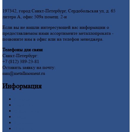
197342, город Санкт-Петербург, Сердобольская ул, д. 65
литера А, офис 509а помещ. 2-н
Если вы не нашли интересующей вас информации о
предоставляемом нами ассортименте металлопроката -
позвоните нам в офис или на телефон менеджера.
Телефоны для связи
Санкт-Петербург:
+7 (812) 389-23-81
Оставить заявку на почту:
mm@metallmoment.ru
Информация
Главная
Вакансии
О
Компании
Заводы
Контакты
Прайс-лист