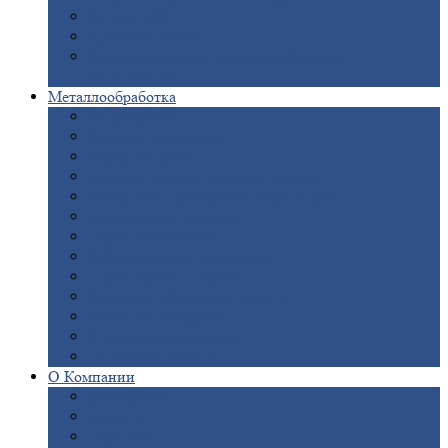
Опоры
ЛЭП
Дымовые
трубы
Закладные
детали для железобетонных
конструкций
Металлообработка
Анодировка
Горячее
цинкование
Лазерная
резка
Правка
плоского металлопроката
Продольно-поперечная
резка рулонов
Порошковая
покраска
Размотка
арматуры
Рубка
металла гильотиной
Резка
газом и плазмой
Сварочно-сборочные
работы
Токарная
обработка
Фрезерование
металла
Шлифовка
металла
О
Компании
Сертификаты
Новости
Вакансии