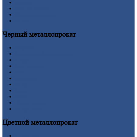
Новости
Личный
кабинет
Оформление
заказа
Оплата
Черный
металлопрокат
Арматура
Двутавровая
балка (двутавр)
Квадрат
Круг
стальной
Лист
Проволока
Рельсы
Сетка
Труба
Шестигранник
Калькулятор
Цветной
металлопрокат
Алюминий