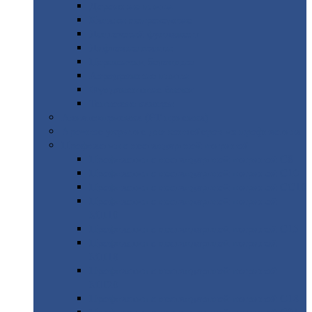
Дорожные
плиты
Каналы
непроходные
Ленточный
фундамент
Лифтовые
шахты
Перемычки
бетонные
Аэродромные
плиты
Фундаментные
блоки
Тепловые
камеры
Авиатехприемка
(РТ приемка)
Арочное
укрытие для конвейеров из профнастила
Профнастил
с нестандартной шириной
Профнастил
с нестандартной шириной С8
Профнастил
с нестандартной шириной С10
Профнастил
с нестандартной шириной СС10
Профнастил
с нестандартной шириной
МП10
Профнастил
с нестандартной шириной С15
Профнастил
с нестандартной шириной
МП18
Профнастил
с нестандартной шириной
МП20
Профнастил
с нестандартной шириной С18