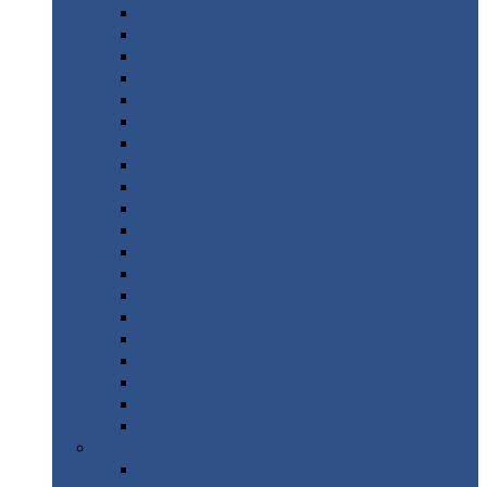
Монтеррей
Супермонтеррей
Макси
Экоррей
Монтекристо
Монтерроса
Трамонтана
Квинта
плюс
Квинта
плюс 3D
Квинта
уно
Монкатта
Классик
Классик
плюс
Ламонтерра
Ламонтерра
X
Ламонтерра
XL
Модерн
Камея
Квадро
Кредо
Доборные
элементы
Доборные
элементы с полимерным