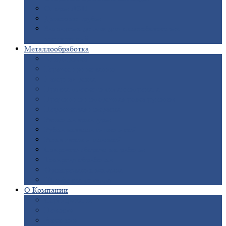
Опоры
ЛЭП
Дымовые
трубы
Закладные
детали для железобетонных
конструкций
Металлообработка
Анодировка
Горячее
цинкование
Лазерная
резка
Правка
плоского металлопроката
Продольно-поперечная
резка рулонов
Порошковая
покраска
Размотка
арматуры
Рубка
металла гильотиной
Резка
газом и плазмой
Сварочно-сборочные
работы
Токарная
обработка
Фрезерование
металла
Шлифовка
металла
О
Компании
Сертификаты
Новости
Вакансии