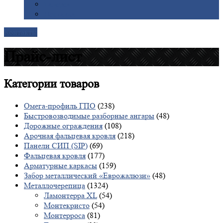
Галерея
Доставка
Контакты
Прайс-лист
Категории
товаров
Омега-профиль ГПО
(238)
Быстровозводимые разборные ангары
(48)
Дорожные ограждения
(108)
Арочная фальцевая кровля
(218)
Панели СИП (SIP)
(69)
Фальцевая кровля
(177)
Арматурные каркасы
(159)
Забор металлический «Еврожалюзи»
(48)
Металлочерепица
(1324)
Ламонтерра XL
(54)
Монтекристо
(54)
Монтерроса
(81)