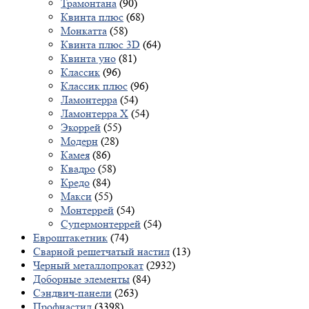
Трамонтана
(90)
Квинта плюс
(68)
Монкатта
(58)
Квинта плюс 3D
(64)
Квинта уно
(81)
Классик
(96)
Классик плюс
(96)
Ламонтерра
(54)
Ламонтерра X
(54)
Экоррей
(55)
Модерн
(28)
Камея
(86)
Квадро
(58)
Кредо
(84)
Макси
(55)
Монтеррей
(54)
Супермонтеррей
(54)
Евроштакетник
(74)
Сварной решетчатый настил
(13)
Черный металлопрокат
(2932)
Доборные элементы
(84)
Сэндвич-панели
(263)
Профнастил
(3398)