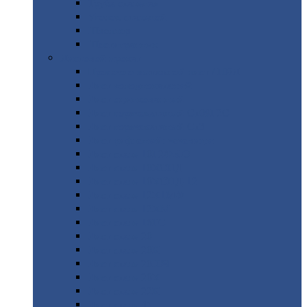
Труба
стальная
Уголок
стальной
Швеллер
Шестигранник
Листовой
прокат
Просечно-вытяжной
лист / ПВЛ
Лист
холоднокатаный
Лист
оцинкованный
Лист
горячекатаный Ст09Г2С
Лист
горячекатаный Ст3
Лист
рифленый: чечевицы
Лист
сталь 10Г2ФБЮ
Лист
сталь 10ХСНД
Лист
сталь 10ХСНД-12
Лист
сталь 12Х1МФ
Лист
сталь 12ХМ
Лист
сталь 16ГС
Лист
сталь 20
Лист
сталь 20К
Лист
сталь 20ЮЧ
Лист
сталь 20Х
Лист
сталь 22К
Лист
сталь 45