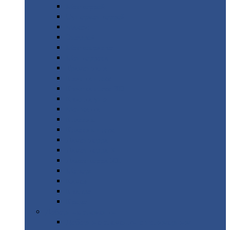
Монтеррей
Супермонтеррей
Макси
Экоррей
Монтекристо
Монтерроса
Трамонтана
Квинта
плюс
Квинта
плюс 3D
Квинта
уно
Монкатта
Классик
Классик
плюс
Ламонтерра
Ламонтерра
X
Ламонтерра
XL
Модерн
Камея
Квадро
Кредо
Доборные
элементы
Доборные
элементы с полимерным