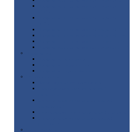
Профнастил
с нестандартной шириной С21
Профнастил
с нестандартной шириной
МП35
Профнастил
с нестандартной шириной
НС35
Профнастил
с нестандартной шириной С44
Профнастил
с нестандартной шириной Н60
Профнастил
с нестандартной шириной Н75
Профнастил
с нестандартной шириной Н114
Профнастил
Профнастил
для крыши
Профнастил
окрашенный
Профнастил
оцинкованный
Сэндвич-панели
Нестандартные
сэндвич панели
С
минераловатным утеплителем (
кровельные )
С
утеплителем из пенополистерола (
кровельные )
С
минераловатным утеплителем ( стеновые )
С
утеплителем из пенополистерола (
стеновые )
Металлочерепица