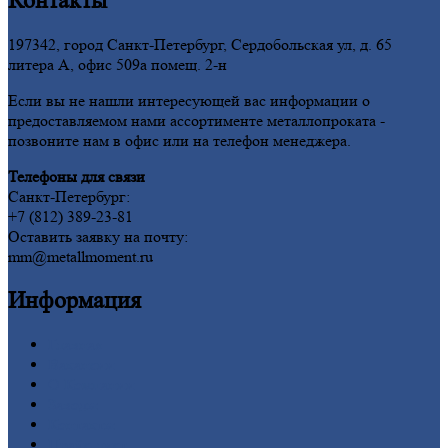
Контакты
197342, город Санкт-Петербург, Сердобольская ул, д. 65
литера А, офис 509а помещ. 2-н
Если вы не нашли интересующей вас информации о
предоставляемом нами ассортименте металлопроката -
позвоните нам в офис или на телефон менеджера.
Телефоны для связи
Санкт-Петербург:
+7 (812) 389-23-81
Оставить заявку на почту:
mm@metallmoment.ru
Информация
Главная
Вакансии
О
Компании
Заводы
Контакты
Прайс-лист