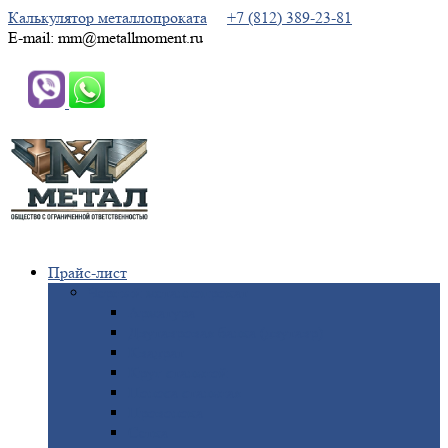
Калькулятор металлопроката
+7 (812) 389-23-81
E-mail: mm@metallmoment.ru
Прайс-лист
Черный
металлопрокат
Арматура
Двутавровая
балка (двутавр)
Квадрат
Круг
стальной
Полоса
стальная
Проволока
Сетка