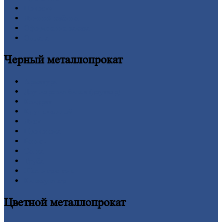
Новости
Личный
кабинет
Оформление
заказа
Оплата
Черный
металлопрокат
Арматура
Двутавровая
балка (двутавр)
Квадрат
Круг
стальной
Лист
Проволока
Рельсы
Сетка
Труба
Шестигранник
Калькулятор
Цветной
металлопрокат