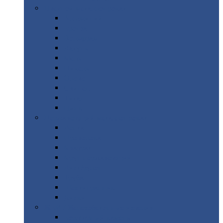
Цветной
металлопрокат
Алюминий
Бронза
Вольфрам
Латунь
Медь
Никель
Олово
Свинец
Титан
Цинк
Нержавеющий
металлопрокат
Лента
Проволока
Квадрат
Круг
нержавеющий
Лист/рулон
Труба
Шестигранник
Диски
ЖБИ
/ Железобетонные изделия
Бордюрный
камень