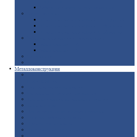
покрытием
Доборные
элементы оцинкованные
Евроштакетник
Штакетник
металлический полукруглый
Штакетник
металлический П-образный
Штакетник
металлический М-образный
Забор
металлический «Еврожалюзи»
Забор
жалюзи — Z
Забор
жалюзи — S
Сантехника
Рельсы
Металлоконструкции
Рамные
конструкции для дорожного
строительства
Быстровозводимые
здания
Металлоконструкции
для мостов
Технологические
металлоконструкции
Козловой
кран
Нестандартные
металлоконструкции
Решетки,
заборы и ограды
Прожекторные
мачты
Изготовление
лестниц из металла
Открытые
крановые эстакады