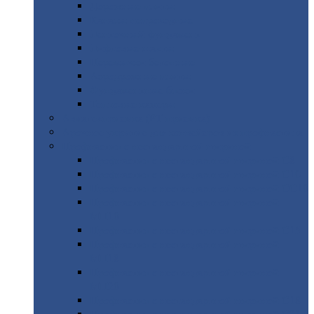
Дорожные
плиты
Каналы
непроходные
Ленточный
фундамент
Лифтовые
шахты
Перемычки
бетонные
Аэродромные
плиты
Фундаментные
блоки
Тепловые
камеры
Авиатехприемка
(РТ приемка)
Арочное
укрытие для конвейеров из профнастила
Профнастил
с нестандартной шириной
Профнастил
с нестандартной шириной С8
Профнастил
с нестандартной шириной С10
Профнастил
с нестандартной шириной СС10
Профнастил
с нестандартной шириной
МП10
Профнастил
с нестандартной шириной С15
Профнастил
с нестандартной шириной
МП18
Профнастил
с нестандартной шириной
МП20
Профнастил
с нестандартной шириной С18