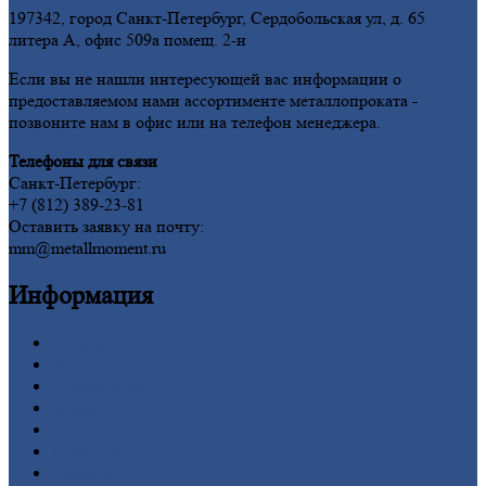
197342, город Санкт-Петербург, Сердобольская ул, д. 65
литера А, офис 509а помещ. 2-н
Если вы не нашли интересующей вас информации о
предоставляемом нами ассортименте металлопроката -
позвоните нам в офис или на телефон менеджера.
Телефоны для связи
Санкт-Петербург:
+7 (812) 389-23-81
Оставить заявку на почту:
mm@metallmoment.ru
Информация
Главная
Вакансии
О
Компании
Заводы
Контакты
Прайс-лист
Новости