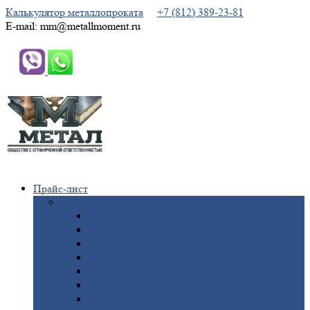
Калькулятор металлопроката
+7 (812) 389-23-81
E-mail: mm@metallmoment.ru
Прайс-лист
Черный
металлопрокат
Арматура
Двутавровая
балка (двутавр)
Квадрат
Круг
стальной
Полоса
стальная
Проволока
Сетка