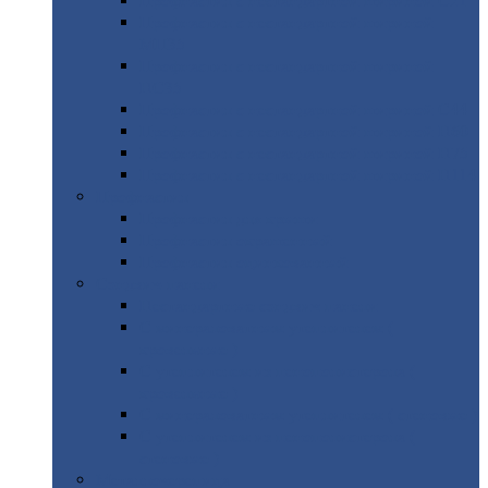
Профнастил
с нестандартной шириной С21
Профнастил
с нестандартной шириной
МП35
Профнастил
с нестандартной шириной
НС35
Профнастил
с нестандартной шириной С44
Профнастил
с нестандартной шириной Н60
Профнастил
с нестандартной шириной Н75
Профнастил
с нестандартной шириной Н114
Профнастил
Профнастил
для крыши
Профнастил
окрашенный
Профнастил
оцинкованный
Сэндвич-панели
Нестандартные
сэндвич панели
С
минераловатным утеплителем (
кровельные )
С
утеплителем из пенополистерола (
кровельные )
С
минераловатным утеплителем ( стеновые )
С
утеплителем из пенополистерола (
стеновые )
Металлочерепица