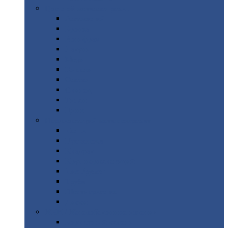
Цветной
металлопрокат
Алюминий
Бронза
Вольфрам
Латунь
Медь
Никель
Олово
Свинец
Титан
Цинк
Нержавеющий
металлопрокат
Лента
Проволока
Квадрат
Круг
нержавеющий
Лист/рулон
Труба
Шестигранник
Диски
ЖБИ
/ Железобетонные изделия
Бордюрный
камень