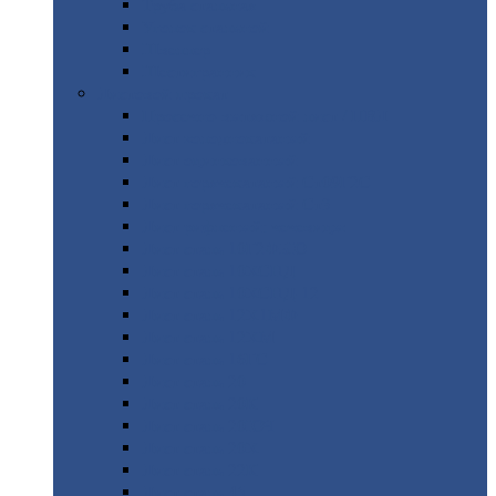
Труба
стальная
Уголок
стальной
Швеллер
Шестигранник
Листовой
прокат
Просечно-вытяжной
лист / ПВЛ
Лист
холоднокатаный
Лист
оцинкованный
Лист
горячекатаный Ст09Г2С
Лист
горячекатаный Ст3
Лист
рифленый: чечевицы
Лист
сталь 10Г2ФБЮ
Лист
сталь 10ХСНД
Лист
сталь 10ХСНД-12
Лист
сталь 12Х1МФ
Лист
сталь 12ХМ
Лист
сталь 16ГС
Лист
сталь 20
Лист
сталь 20К
Лист
сталь 20ЮЧ
Лист
сталь 20Х
Лист
сталь 22К
Лист
сталь 45