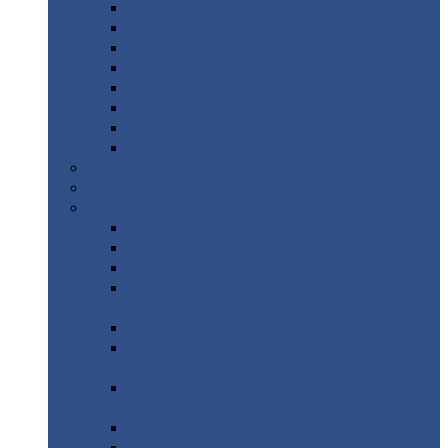
Дорожные
плиты
Каналы
непроходные
Ленточный
фундамент
Лифтовые
шахты
Перемычки
бетонные
Аэродромные
плиты
Фундаментные
блоки
Тепловые
камеры
Авиатехприемка
(РТ приемка)
Арочное
укрытие для конвейеров из профнастила
Профнастил
с нестандартной шириной
Профнастил
с нестандартной шириной С8
Профнастил
с нестандартной шириной С10
Профнастил
с нестандартной шириной СС10
Профнастил
с нестандартной шириной
МП10
Профнастил
с нестандартной шириной С15
Профнастил
с нестандартной шириной
МП18
Профнастил
с нестандартной шириной
МП20
Профнастил
с нестандартной шириной С18