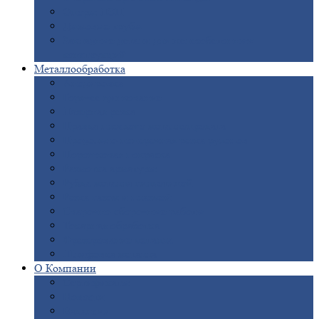
Опоры
ЛЭП
Дымовые
трубы
Закладные
детали для железобетонных
конструкций
Металлообработка
Анодировка
Горячее
цинкование
Лазерная
резка
Правка
плоского металлопроката
Продольно-поперечная
резка рулонов
Порошковая
покраска
Размотка
арматуры
Рубка
металла гильотиной
Резка
газом и плазмой
Сварочно-сборочные
работы
Токарная
обработка
Фрезерование
металла
Шлифовка
металла
О
Компании
Сертификаты
Новости
Вакансии