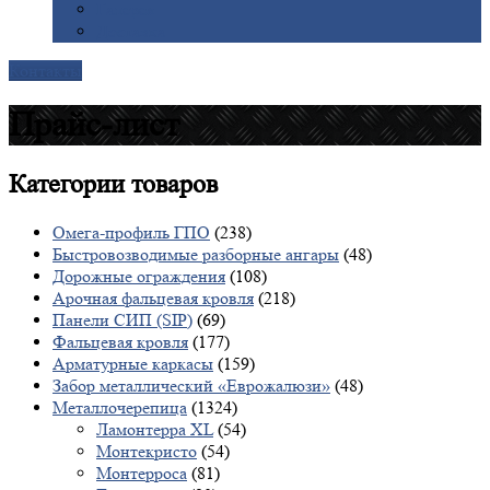
Галерея
Доставка
Контакты
Прайс-лист
Категории
товаров
Омега-профиль ГПО
(238)
Быстровозводимые разборные ангары
(48)
Дорожные ограждения
(108)
Арочная фальцевая кровля
(218)
Панели СИП (SIP)
(69)
Фальцевая кровля
(177)
Арматурные каркасы
(159)
Забор металлический «Еврожалюзи»
(48)
Металлочерепица
(1324)
Ламонтерра XL
(54)
Монтекристо
(54)
Монтерроса
(81)