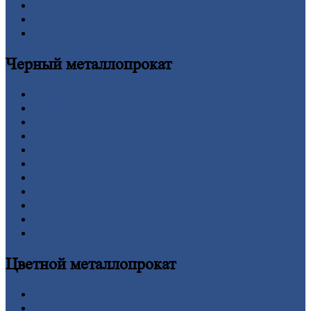
Личный
кабинет
Оформление
заказа
Оплата
Черный
металлопрокат
Арматура
Двутавровая
балка (двутавр)
Квадрат
Круг
стальной
Лист
Проволока
Рельсы
Сетка
Труба
Шестигранник
Калькулятор
Цветной
металлопрокат
Алюминий
Бронза