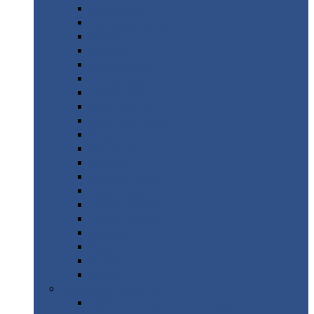
Монтеррей
Супермонтеррей
Макси
Экоррей
Монтекристо
Монтерроса
Трамонтана
Квинта
плюс
Квинта
плюс 3D
Квинта
уно
Монкатта
Классик
Классик
плюс
Ламонтерра
Ламонтерра
X
Ламонтерра
XL
Модерн
Камея
Квадро
Кредо
Доборные
элементы
Доборные
элементы с полимерным