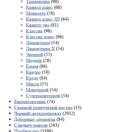
Трамонтана
(90)
Квинта плюс
(68)
Монкатта
(58)
Квинта плюс 3D
(64)
Квинта уно
(81)
Классик
(96)
Классик плюс
(96)
Ламонтерра
(54)
Ламонтерра X
(54)
Экоррей
(55)
Модерн
(28)
Камея
(86)
Квадро
(58)
Кредо
(84)
Макси
(55)
Монтеррей
(54)
Супермонтеррей
(54)
Евроштакетник
(74)
Сварной решетчатый настил
(13)
Черный металлопрокат
(2932)
Доборные элементы
(84)
Сэндвич-панели
(263)
Профнастил
(3398)