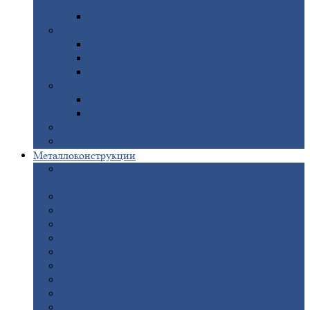
покрытием
Доборные
элементы оцинкованные
Евроштакетник
Штакетник
металлический полукруглый
Штакетник
металлический П-образный
Штакетник
металлический М-образный
Забор
металлический «Еврожалюзи»
Забор
жалюзи — Z
Забор
жалюзи — S
Сантехника
Рельсы
Металлоконструкции
Рамные
конструкции для дорожного
строительства
Быстровозводимые
здания
Металлоконструкции
для мостов
Технологические
металлоконструкции
Козловой
кран
Нестандартные
металлоконструкции
Решетки,
заборы и ограды
Прожекторные
мачты
Изготовление
лестниц из металла
Открытые
крановые эстакады