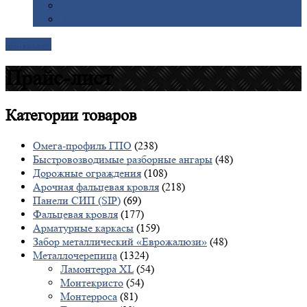
Галерея
Доставка
Контакты
Прайс-лист
Категории
товаров
Омега-профиль ГПО
(238)
Быстровозводимые разборные ангары
(48)
Дорожные ограждения
(108)
Арочная фальцевая кровля
(218)
Панели СИП (SIP)
(69)
Фальцевая кровля
(177)
Арматурные каркасы
(159)
Забор металлический «Еврожалюзи»
(48)
Металлочерепица
(1324)
Ламонтерра XL
(54)
Монтекристо
(54)
Монтерроса
(81)