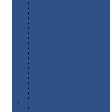
Монтеррей
Супермонтеррей
Макси
Экоррей
Монтекристо
Монтерроса
Трамонтана
Квинта
плюс
Квинта
плюс 3D
Квинта
уно
Монкатта
Классик
Классик
плюс
Ламонтерра
Ламонтерра
X
Ламонтерра
XL
Модерн
Камея
Квадро
Кредо
Доборные
элементы
Доборные
элементы с полимерным