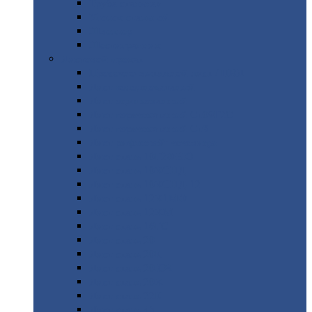
Труба
стальная
Уголок
стальной
Швеллер
Шестигранник
Листовой
прокат
Просечно-вытяжной
лист / ПВЛ
Лист
холоднокатаный
Лист
оцинкованный
Лист
горячекатаный Ст09Г2С
Лист
горячекатаный Ст3
Лист
рифленый: чечевицы
Лист
сталь 10Г2ФБЮ
Лист
сталь 10ХСНД
Лист
сталь 10ХСНД-12
Лист
сталь 12Х1МФ
Лист
сталь 12ХМ
Лист
сталь 16ГС
Лист
сталь 20
Лист
сталь 20К
Лист
сталь 20ЮЧ
Лист
сталь 20Х
Лист
сталь 22К
Лист
сталь 45