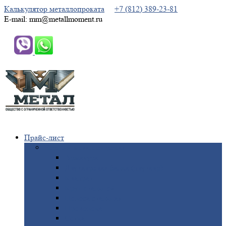
Калькулятор металлопроката
+7 (812) 389-23-81
E-mail: mm@metallmoment.ru
Прайс-лист
Черный
металлопрокат
Арматура
Двутавровая
балка (двутавр)
Квадрат
Круг
стальной
Полоса
стальная
Проволока
Сетка