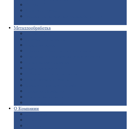
Опоры
ЛЭП
Дымовые
трубы
Закладные
детали для железобетонных
конструкций
Металлообработка
Анодировка
Горячее
цинкование
Лазерная
резка
Правка
плоского металлопроката
Продольно-поперечная
резка рулонов
Порошковая
покраска
Размотка
арматуры
Рубка
металла гильотиной
Резка
газом и плазмой
Сварочно-сборочные
работы
Токарная
обработка
Фрезерование
металла
Шлифовка
металла
О
Компании
Сертификаты
Новости
Вакансии