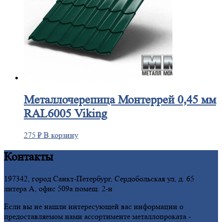
Металлочерепица
Монтеррей 0,45 мм
RAL6005 Viking
275
₽
В корзину
Контакты
197342, город Санкт-Петербург, Сердобольская ул, д. 65
литера А, офис 509а помещ. 2-н
Если вы не нашли интересующей вас информации о
предоставляемом нами ассортименте металлопроката -