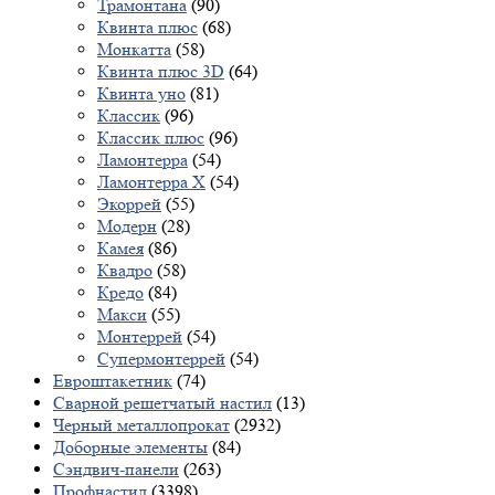
Трамонтана
(90)
Квинта плюс
(68)
Монкатта
(58)
Квинта плюс 3D
(64)
Квинта уно
(81)
Классик
(96)
Классик плюс
(96)
Ламонтерра
(54)
Ламонтерра X
(54)
Экоррей
(55)
Модерн
(28)
Камея
(86)
Квадро
(58)
Кредо
(84)
Макси
(55)
Монтеррей
(54)
Супермонтеррей
(54)
Евроштакетник
(74)
Сварной решетчатый настил
(13)
Черный металлопрокат
(2932)
Доборные элементы
(84)
Сэндвич-панели
(263)
Профнастил
(3398)