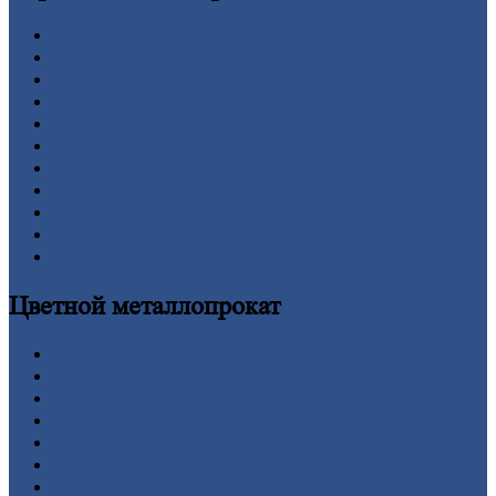
Арматура
Двутавровая
балка (двутавр)
Квадрат
Круг
стальной
Лист
Проволока
Рельсы
Сетка
Труба
Шестигранник
Калькулятор
Цветной
металлопрокат
Алюминий
Бронза
Вольфрам
Латунь
Медь
Никель
Олово