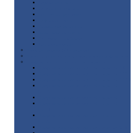
Дорожные
плиты
Каналы
непроходные
Ленточный
фундамент
Лифтовые
шахты
Перемычки
бетонные
Аэродромные
плиты
Фундаментные
блоки
Тепловые
камеры
Авиатехприемка
(РТ приемка)
Арочное
укрытие для конвейеров из профнастила
Профнастил
с нестандартной шириной
Профнастил
с нестандартной шириной С8
Профнастил
с нестандартной шириной С10
Профнастил
с нестандартной шириной СС10
Профнастил
с нестандартной шириной
МП10
Профнастил
с нестандартной шириной С15
Профнастил
с нестандартной шириной
МП18
Профнастил
с нестандартной шириной
МП20
Профнастил
с нестандартной шириной С18