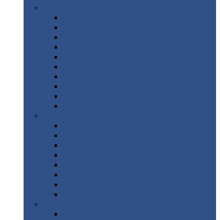
Цветной
металлопрокат
Алюминий
Бронза
Вольфрам
Латунь
Медь
Никель
Олово
Свинец
Титан
Цинк
Нержавеющий
металлопрокат
Лента
Проволока
Квадрат
Круг
нержавеющий
Лист/рулон
Труба
Шестигранник
Диски
ЖБИ
/ Железобетонные изделия
Бордюрный
камень