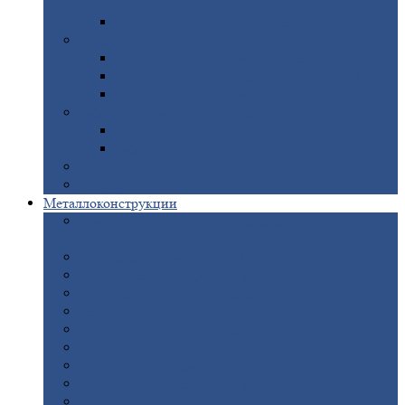
покрытием
Доборные
элементы оцинкованные
Евроштакетник
Штакетник
металлический полукруглый
Штакетник
металлический П-образный
Штакетник
металлический М-образный
Забор
металлический «Еврожалюзи»
Забор
жалюзи — Z
Забор
жалюзи — S
Сантехника
Рельсы
Металлоконструкции
Рамные
конструкции для дорожного
строительства
Быстровозводимые
здания
Металлоконструкции
для мостов
Технологические
металлоконструкции
Козловой
кран
Нестандартные
металлоконструкции
Решетки,
заборы и ограды
Прожекторные
мачты
Изготовление
лестниц из металла
Открытые
крановые эстакады