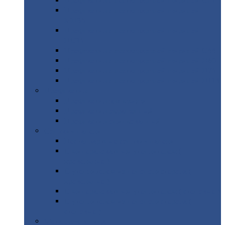
Профнастил
с нестандартной шириной С21
Профнастил
с нестандартной шириной
МП35
Профнастил
с нестандартной шириной
НС35
Профнастил
с нестандартной шириной С44
Профнастил
с нестандартной шириной Н60
Профнастил
с нестандартной шириной Н75
Профнастил
с нестандартной шириной Н114
Профнастил
Профнастил
для крыши
Профнастил
окрашенный
Профнастил
оцинкованный
Сэндвич-панели
Нестандартные
сэндвич панели
С
минераловатным утеплителем (
кровельные )
С
утеплителем из пенополистерола (
кровельные )
С
минераловатным утеплителем ( стеновые )
С
утеплителем из пенополистерола (
стеновые )
Металлочерепица