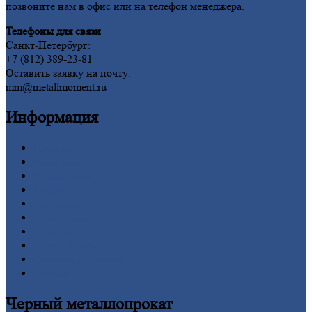
позвоните нам в офис или на телефон менеджера.
Телефоны для связи
Санкт-Петербург:
+7 (812) 389-23-81
Оставить заявку на почту:
mm@metallmoment.ru
Информация
Главная
Вакансии
О
Компании
Заводы
Контакты
Прайс-лист
Новости
Личный
кабинет
Оформление
заказа
Оплата
Черный
металлопрокат