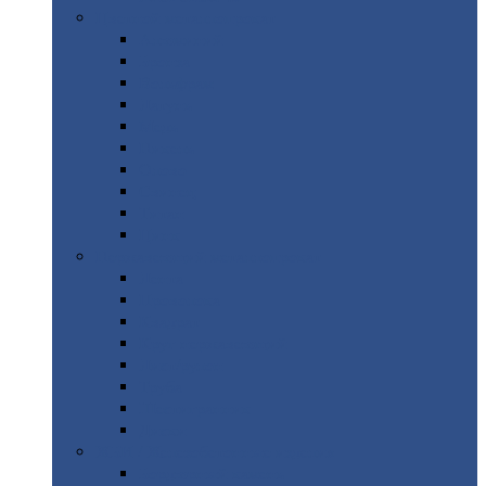
Цветной
металлопрокат
Алюминий
Бронза
Вольфрам
Латунь
Медь
Никель
Олово
Свинец
Титан
Цинк
Нержавеющий
металлопрокат
Лента
Проволока
Квадрат
Круг
нержавеющий
Лист/рулон
Труба
Шестигранник
Диски
ЖБИ
/ Железобетонные изделия
Бордюрный
камень