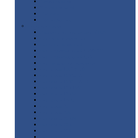
Труба
стальная
Уголок
стальной
Швеллер
Шестигранник
Листовой
прокат
Просечно-вытяжной
лист / ПВЛ
Лист
холоднокатаный
Лист
оцинкованный
Лист
горячекатаный Ст09Г2С
Лист
горячекатаный Ст3
Лист
рифленый: чечевицы
Лист
сталь 10Г2ФБЮ
Лист
сталь 10ХСНД
Лист
сталь 10ХСНД-12
Лист
сталь 12Х1МФ
Лист
сталь 12ХМ
Лист
сталь 16ГС
Лист
сталь 20
Лист
сталь 20К
Лист
сталь 20ЮЧ
Лист
сталь 20Х
Лист
сталь 22К
Лист
сталь 45