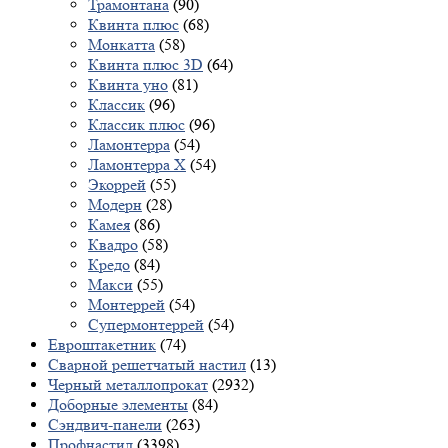
Трамонтана
(90)
Квинта плюс
(68)
Монкатта
(58)
Квинта плюс 3D
(64)
Квинта уно
(81)
Классик
(96)
Классик плюс
(96)
Ламонтерра
(54)
Ламонтерра X
(54)
Экоррей
(55)
Модерн
(28)
Камея
(86)
Квадро
(58)
Кредо
(84)
Макси
(55)
Монтеррей
(54)
Супермонтеррей
(54)
Евроштакетник
(74)
Сварной решетчатый настил
(13)
Черный металлопрокат
(2932)
Доборные элементы
(84)
Сэндвич-панели
(263)
Профнастил
(3398)