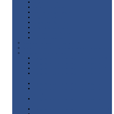
Дорожные
плиты
Каналы
непроходные
Ленточный
фундамент
Лифтовые
шахты
Перемычки
бетонные
Аэродромные
плиты
Фундаментные
блоки
Тепловые
камеры
Авиатехприемка
(РТ приемка)
Арочное
укрытие для конвейеров из профнастила
Профнастил
с нестандартной шириной
Профнастил
с нестандартной шириной С8
Профнастил
с нестандартной шириной С10
Профнастил
с нестандартной шириной СС10
Профнастил
с нестандартной шириной
МП10
Профнастил
с нестандартной шириной С15
Профнастил
с нестандартной шириной
МП18
Профнастил
с нестандартной шириной
МП20
Профнастил
с нестандартной шириной С18