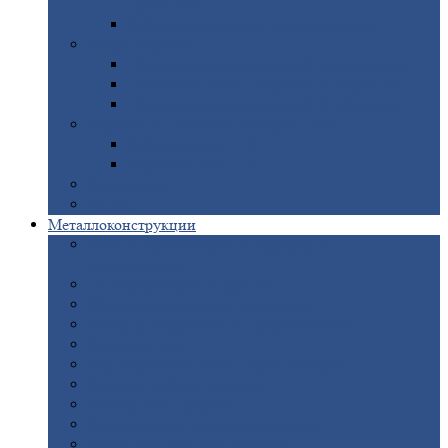
покрытием
Доборные
элементы оцинкованные
Евроштакетник
Штакетник
металлический полукруглый
Штакетник
металлический П-образный
Штакетник
металлический М-образный
Забор
металлический «Еврожалюзи»
Забор
жалюзи — Z
Забор
жалюзи — S
Сантехника
Рельсы
Металлоконструкции
Рамные
конструкции для дорожного
строительства
Быстровозводимые
здания
Металлоконструкции
для мостов
Технологические
металлоконструкции
Козловой
кран
Нестандартные
металлоконструкции
Решетки,
заборы и ограды
Прожекторные
мачты
Изготовление
лестниц из металла
Открытые
крановые эстакады