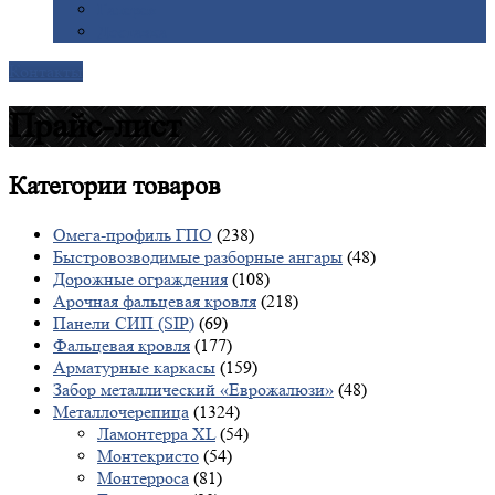
Галерея
Доставка
Контакты
Прайс-лист
Категории
товаров
Омега-профиль ГПО
(238)
Быстровозводимые разборные ангары
(48)
Дорожные ограждения
(108)
Арочная фальцевая кровля
(218)
Панели СИП (SIP)
(69)
Фальцевая кровля
(177)
Арматурные каркасы
(159)
Забор металлический «Еврожалюзи»
(48)
Металлочерепица
(1324)
Ламонтерра XL
(54)
Монтекристо
(54)
Монтерроса
(81)