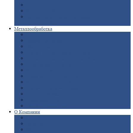
Опоры
ЛЭП
Дымовые
трубы
Закладные
детали для железобетонных
конструкций
Металлообработка
Анодировка
Горячее
цинкование
Лазерная
резка
Правка
плоского металлопроката
Продольно-поперечная
резка рулонов
Порошковая
покраска
Размотка
арматуры
Рубка
металла гильотиной
Резка
газом и плазмой
Сварочно-сборочные
работы
Токарная
обработка
Фрезерование
металла
Шлифовка
металла
О
Компании
Сертификаты
Новости
Вакансии