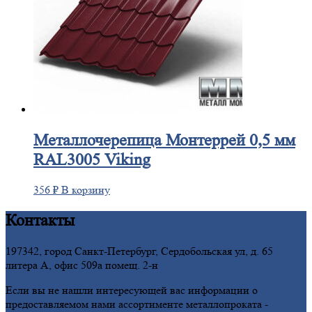
Металлочерепица
Монтеррей 0,5 мм
RAL3005 Viking
356
₽
В корзину
Контакты
197342, город Санкт-Петербург, Сердобольская ул, д. 65
литера А, офис 509а помещ. 2-н
Если вы не нашли интересующей вас информации о
предоставляемом нами ассортименте металлопроката -