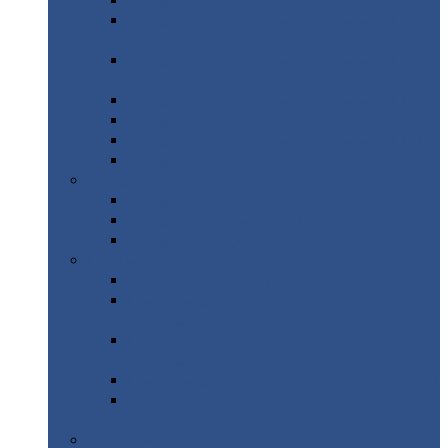
Профнастил
с нестандартной шириной С21
Профнастил
с нестандартной шириной
МП35
Профнастил
с нестандартной шириной
НС35
Профнастил
с нестандартной шириной С44
Профнастил
с нестандартной шириной Н60
Профнастил
с нестандартной шириной Н75
Профнастил
с нестандартной шириной Н114
Профнастил
Профнастил
для крыши
Профнастил
окрашенный
Профнастил
оцинкованный
Сэндвич-панели
Нестандартные
сэндвич панели
С
минераловатным утеплителем (
кровельные )
С
утеплителем из пенополистерола (
кровельные )
С
минераловатным утеплителем ( стеновые )
С
утеплителем из пенополистерола (
стеновые )
Металлочерепица