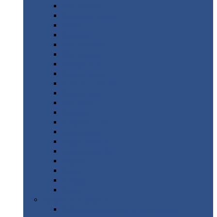
Монтеррей
Супермонтеррей
Макси
Экоррей
Монтекристо
Монтерроса
Трамонтана
Квинта
плюс
Квинта
плюс 3D
Квинта
уно
Монкатта
Классик
Классик
плюс
Ламонтерра
Ламонтерра
X
Ламонтерра
XL
Модерн
Камея
Квадро
Кредо
Доборные
элементы
Доборные
элементы с полимерным