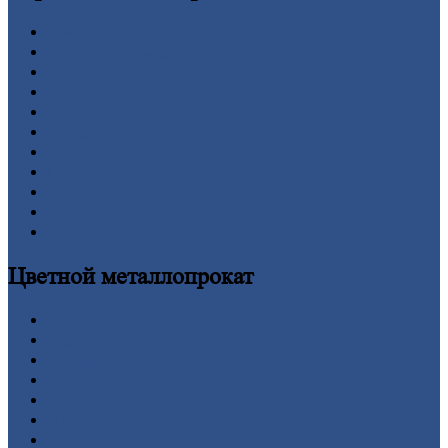
Арматура
Двутавровая
балка (двутавр)
Квадрат
Круг
стальной
Лист
Проволока
Рельсы
Сетка
Труба
Шестигранник
Калькулятор
Цветной
металлопрокат
Алюминий
Бронза
Вольфрам
Латунь
Медь
Никель
Олово