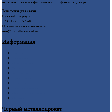
позвоните нам в офис или на телефон менеджера.
Телефоны для связи
Санкт-Петербург:
+7 (812) 389-23-81
Оставить заявку на почту:
mm@metallmoment.ru
Информация
Главная
Вакансии
О
Компании
Заводы
Контакты
Прайс-лист
Новости
Личный
кабинет
Оформление
заказа
Оплата
Черный
металлопрокат