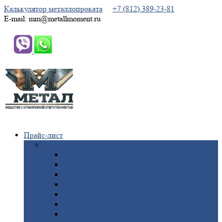
Калькулятор металлопроката
+7 (812) 389-23-81
E-mail: mm@metallmoment.ru
Прайс-лист
Черный
металлопрокат
Арматура
Двутавровая
балка (двутавр)
Квадрат
Круг
стальной
Полоса
стальная
Проволока
Сетка