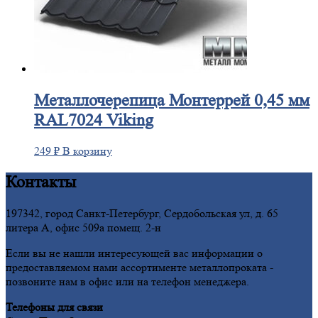
Металлочерепица
Монтеррей 0,45 мм
RAL7024 Viking
249
₽
В корзину
Контакты
197342, город Санкт-Петербург, Сердобольская ул, д. 65
литера А, офис 509а помещ. 2-н
Если вы не нашли интересующей вас информации о
предоставляемом нами ассортименте металлопроката -
позвоните нам в офис или на телефон менеджера.
Телефоны для связи