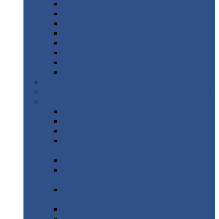
Дорожные
плиты
Каналы
непроходные
Ленточный
фундамент
Лифтовые
шахты
Перемычки
бетонные
Аэродромные
плиты
Фундаментные
блоки
Тепловые
камеры
Авиатехприемка
(РТ приемка)
Арочное
укрытие для конвейеров из профнастила
Профнастил
с нестандартной шириной
Профнастил
с нестандартной шириной С8
Профнастил
с нестандартной шириной С10
Профнастил
с нестандартной шириной СС10
Профнастил
с нестандартной шириной
МП10
Профнастил
с нестандартной шириной С15
Профнастил
с нестандартной шириной
МП18
Профнастил
с нестандартной шириной
МП20
Профнастил
с нестандартной шириной С18