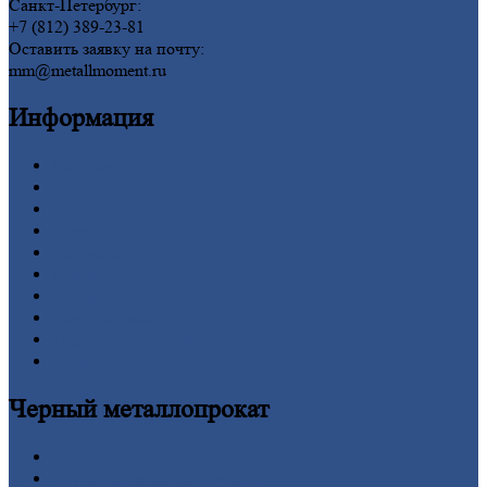
Санкт-Петербург:
+7 (812) 389-23-81
Оставить заявку на почту:
mm@metallmoment.ru
Информация
Главная
Вакансии
О
Компании
Заводы
Контакты
Прайс-лист
Новости
Личный
кабинет
Оформление
заказа
Оплата
Черный
металлопрокат
Арматура
Двутавровая
балка (двутавр)