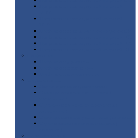
Профнастил
с нестандартной шириной С21
Профнастил
с нестандартной шириной
МП35
Профнастил
с нестандартной шириной
НС35
Профнастил
с нестандартной шириной С44
Профнастил
с нестандартной шириной Н60
Профнастил
с нестандартной шириной Н75
Профнастил
с нестандартной шириной Н114
Профнастил
Профнастил
для крыши
Профнастил
окрашенный
Профнастил
оцинкованный
Сэндвич-панели
Нестандартные
сэндвич панели
С
минераловатным утеплителем (
кровельные )
С
утеплителем из пенополистерола (
кровельные )
С
минераловатным утеплителем ( стеновые )
С
утеплителем из пенополистерола (
стеновые )
Металлочерепица