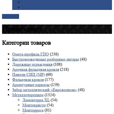
Галерея
Доставка
Контакты
Прайс-лист
Категории
товаров
Омега-профиль ГПО
(238)
Быстровозводимые разборные ангары
(48)
Дорожные ограждения
(108)
Арочная фальцевая кровля
(218)
Панели СИП (SIP)
(69)
Фальцевая кровля
(177)
Арматурные каркасы
(159)
Забор металлический «Еврожалюзи»
(48)
Металлочерепица
(1324)
Ламонтерра XL
(54)
Монтекристо
(54)
Монтерроса
(81)