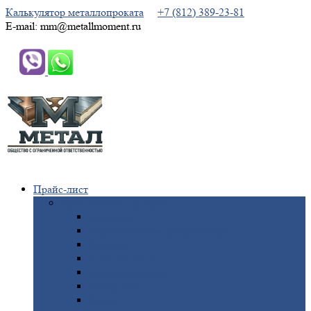
Калькулятор металлопроката
+7 (812) 389-23-81
E-mail: mm@metallmoment.ru
Прайс-лист
Черный
металлопрокат
Арматура
Двутавровая
балка (двутавр)
Квадрат
Круг
стальной
Полоса
стальная
Проволока
Сетка