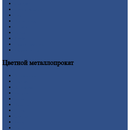
Квадрат
Круг
стальной
Лист
Проволока
Рельсы
Сетка
Труба
Шестигранник
Калькулятор
Цветной
металлопрокат
Алюминий
Бронза
Вольфрам
Латунь
Медь
Никель
Олово
Свинец
Титан
Цинк