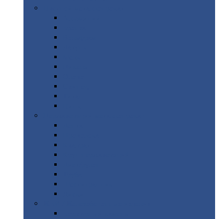
Цветной
металлопрокат
Алюминий
Бронза
Вольфрам
Латунь
Медь
Никель
Олово
Свинец
Титан
Цинк
Нержавеющий
металлопрокат
Лента
Проволока
Квадрат
Круг
нержавеющий
Лист/рулон
Труба
Шестигранник
Диски
ЖБИ
/ Железобетонные изделия
Бордюрный
камень