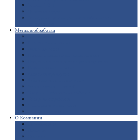
Опоры
ЛЭП
Дымовые
трубы
Закладные
детали для железобетонных
конструкций
Металлообработка
Анодировка
Горячее
цинкование
Лазерная
резка
Правка
плоского металлопроката
Продольно-поперечная
резка рулонов
Порошковая
покраска
Размотка
арматуры
Рубка
металла гильотиной
Резка
газом и плазмой
Сварочно-сборочные
работы
Токарная
обработка
Фрезерование
металла
Шлифовка
металла
О
Компании
Сертификаты
Новости
Вакансии