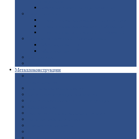
покрытием
Доборные
элементы оцинкованные
Евроштакетник
Штакетник
металлический полукруглый
Штакетник
металлический П-образный
Штакетник
металлический М-образный
Забор
металлический «Еврожалюзи»
Забор
жалюзи — Z
Забор
жалюзи — S
Сантехника
Рельсы
Металлоконструкции
Рамные
конструкции для дорожного
строительства
Быстровозводимые
здания
Металлоконструкции
для мостов
Технологические
металлоконструкции
Козловой
кран
Нестандартные
металлоконструкции
Решетки,
заборы и ограды
Прожекторные
мачты
Изготовление
лестниц из металла
Открытые
крановые эстакады