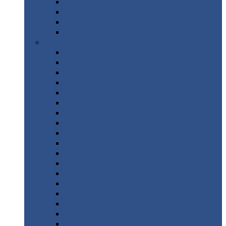
Труба
стальная
Уголок
стальной
Швеллер
Шестигранник
Листовой
прокат
Просечно-вытяжной
лист / ПВЛ
Лист
холоднокатаный
Лист
оцинкованный
Лист
горячекатаный Ст09Г2С
Лист
горячекатаный Ст3
Лист
рифленый: чечевицы
Лист
сталь 10Г2ФБЮ
Лист
сталь 10ХСНД
Лист
сталь 10ХСНД-12
Лист
сталь 12Х1МФ
Лист
сталь 12ХМ
Лист
сталь 16ГС
Лист
сталь 20
Лист
сталь 20К
Лист
сталь 20ЮЧ
Лист
сталь 20Х
Лист
сталь 22К
Лист
сталь 45