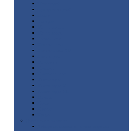
Монтеррей
Супермонтеррей
Макси
Экоррей
Монтекристо
Монтерроса
Трамонтана
Квинта
плюс
Квинта
плюс 3D
Квинта
уно
Монкатта
Классик
Классик
плюс
Ламонтерра
Ламонтерра
X
Ламонтерра
XL
Модерн
Камея
Квадро
Кредо
Доборные
элементы
Доборные
элементы с полимерным