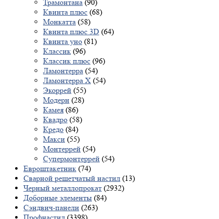
Трамонтана
(90)
Квинта плюс
(68)
Монкатта
(58)
Квинта плюс 3D
(64)
Квинта уно
(81)
Классик
(96)
Классик плюс
(96)
Ламонтерра
(54)
Ламонтерра X
(54)
Экоррей
(55)
Модерн
(28)
Камея
(86)
Квадро
(58)
Кредо
(84)
Макси
(55)
Монтеррей
(54)
Супермонтеррей
(54)
Евроштакетник
(74)
Сварной решетчатый настил
(13)
Черный металлопрокат
(2932)
Доборные элементы
(84)
Сэндвич-панели
(263)
Профнастил
(3398)