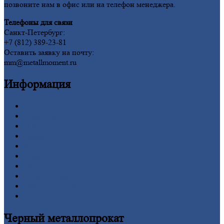
позвоните нам в офис или на телефон менеджера.
Телефоны для связи
Санкт-Петербург:
+7 (812) 389-23-81
Оставить заявку на почту:
mm@metallmoment.ru
Информация
Главная
Вакансии
О
Компании
Заводы
Контакты
Прайс-лист
Новости
Личный
кабинет
Оформление
заказа
Оплата
Черный
металлопрокат