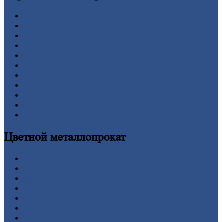
Арматура
Двутавровая
балка (двутавр)
Квадрат
Круг
стальной
Лист
Проволока
Рельсы
Сетка
Труба
Шестигранник
Калькулятор
Цветной
металлопрокат
Алюминий
Бронза
Вольфрам
Латунь
Медь
Никель
Олово