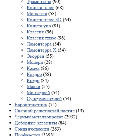
Трамонтана
(90)
Квинта плюс
(68)
Монкатта
(58)
Квинта плюс 3D
(64)
Квинта уно
(81)
Классик
(96)
Классик плюс
(96)
Ламонтерра
(54)
Ламонтерра X
(54)
Экоррей
(55)
Модерн
(28)
Камея
(86)
Квадро
(58)
Кредо
(84)
Макси
(55)
Монтеррей
(54)
Супермонтеррей
(54)
Евроштакетник
(74)
Сварной решетчатый настил
(13)
Черный металлопрокат
(2932)
Доборные элементы
(84)
Сэндвич-панели
(263)
Профнастил
(3398)