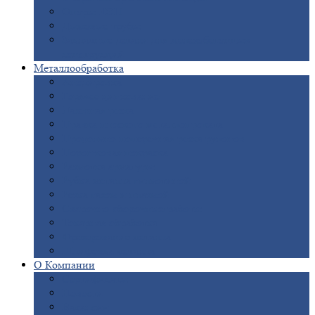
Опоры
ЛЭП
Дымовые
трубы
Закладные
детали для железобетонных
конструкций
Металлообработка
Анодировка
Горячее
цинкование
Лазерная
резка
Правка
плоского металлопроката
Продольно-поперечная
резка рулонов
Порошковая
покраска
Размотка
арматуры
Рубка
металла гильотиной
Резка
газом и плазмой
Сварочно-сборочные
работы
Токарная
обработка
Фрезерование
металла
Шлифовка
металла
О
Компании
Сертификаты
Новости
Вакансии