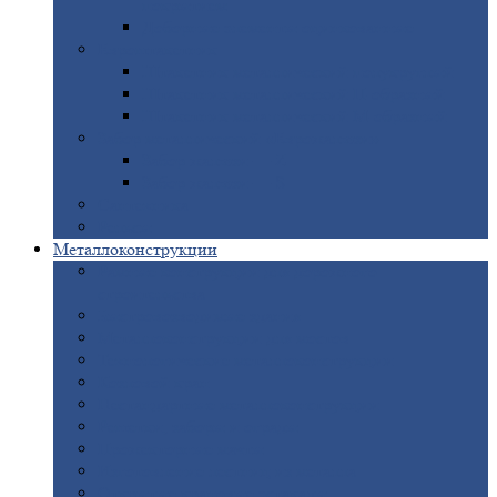
покрытием
Доборные
элементы оцинкованные
Евроштакетник
Штакетник
металлический полукруглый
Штакетник
металлический П-образный
Штакетник
металлический М-образный
Забор
металлический «Еврожалюзи»
Забор
жалюзи — Z
Забор
жалюзи — S
Сантехника
Рельсы
Металлоконструкции
Рамные
конструкции для дорожного
строительства
Быстровозводимые
здания
Металлоконструкции
для мостов
Технологические
металлоконструкции
Козловой
кран
Нестандартные
металлоконструкции
Решетки,
заборы и ограды
Прожекторные
мачты
Изготовление
лестниц из металла
Открытые
крановые эстакады