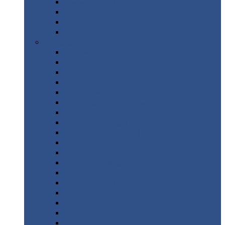
Труба
стальная
Уголок
стальной
Швеллер
Шестигранник
Листовой
прокат
Просечно-вытяжной
лист / ПВЛ
Лист
холоднокатаный
Лист
оцинкованный
Лист
горячекатаный Ст09Г2С
Лист
горячекатаный Ст3
Лист
рифленый: чечевицы
Лист
сталь 10Г2ФБЮ
Лист
сталь 10ХСНД
Лист
сталь 10ХСНД-12
Лист
сталь 12Х1МФ
Лист
сталь 12ХМ
Лист
сталь 16ГС
Лист
сталь 20
Лист
сталь 20К
Лист
сталь 20ЮЧ
Лист
сталь 20Х
Лист
сталь 22К
Лист
сталь 45