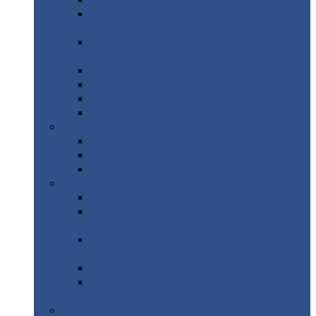
Профнастил
с нестандартной шириной С21
Профнастил
с нестандартной шириной
МП35
Профнастил
с нестандартной шириной
НС35
Профнастил
с нестандартной шириной С44
Профнастил
с нестандартной шириной Н60
Профнастил
с нестандартной шириной Н75
Профнастил
с нестандартной шириной Н114
Профнастил
Профнастил
для крыши
Профнастил
окрашенный
Профнастил
оцинкованный
Сэндвич-панели
Нестандартные
сэндвич панели
С
минераловатным утеплителем (
кровельные )
С
утеплителем из пенополистерола (
кровельные )
С
минераловатным утеплителем ( стеновые )
С
утеплителем из пенополистерола (
стеновые )
Металлочерепица