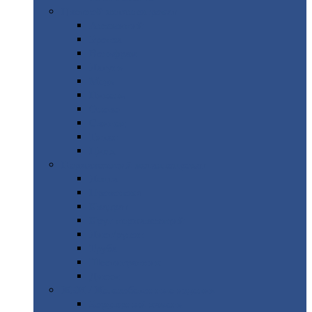
Цветной
металлопрокат
Алюминий
Бронза
Вольфрам
Латунь
Медь
Никель
Олово
Свинец
Титан
Цинк
Нержавеющий
металлопрокат
Лента
Проволока
Квадрат
Круг
нержавеющий
Лист/рулон
Труба
Шестигранник
Диски
ЖБИ
/ Железобетонные изделия
Бордюрный
камень