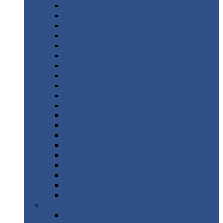
Монтеррей
Супермонтеррей
Макси
Экоррей
Монтекристо
Монтерроса
Трамонтана
Квинта
плюс
Квинта
плюс 3D
Квинта
уно
Монкатта
Классик
Классик
плюс
Ламонтерра
Ламонтерра
X
Ламонтерра
XL
Модерн
Камея
Квадро
Кредо
Доборные
элементы
Доборные
элементы с полимерным