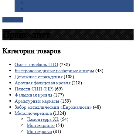
Галерея
Доставка
Контакты
Прайс-лист
Категории
товаров
Омега-профиль ГПО
(238)
Быстровозводимые разборные ангары
(48)
Дорожные ограждения
(108)
Арочная фальцевая кровля
(218)
Панели СИП (SIP)
(69)
Фальцевая кровля
(177)
Арматурные каркасы
(159)
Забор металлический «Еврожалюзи»
(48)
Металлочерепица
(1324)
Ламонтерра XL
(54)
Монтекристо
(54)
Монтерроса
(81)