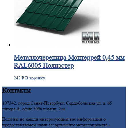
Металлочерепица
Монтеррей 0,45 мм
RAL6005 Полиэстер
242
₽
В корзину
Контакты
197342, город Санкт-Петербург, Сердобольская ул, д. 65
литера А, офис 509а помещ. 2-н
Если вы не нашли интересующей вас информации о
предоставляемом нами ассортименте металлопроката -