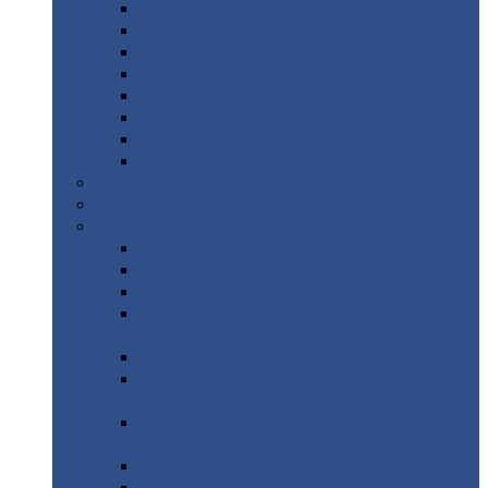
Дорожные
плиты
Каналы
непроходные
Ленточный
фундамент
Лифтовые
шахты
Перемычки
бетонные
Аэродромные
плиты
Фундаментные
блоки
Тепловые
камеры
Авиатехприемка
(РТ приемка)
Арочное
укрытие для конвейеров из профнастила
Профнастил
с нестандартной шириной
Профнастил
с нестандартной шириной С8
Профнастил
с нестандартной шириной С10
Профнастил
с нестандартной шириной СС10
Профнастил
с нестандартной шириной
МП10
Профнастил
с нестандартной шириной С15
Профнастил
с нестандартной шириной
МП18
Профнастил
с нестандартной шириной
МП20
Профнастил
с нестандартной шириной С18