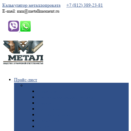
Калькулятор металлопроката
+7 (812) 389-23-81
E-mail: mm@metallmoment.ru
Прайс-лист
Черный
металлопрокат
Арматура
Двутавровая
балка (двутавр)
Квадрат
Круг
стальной
Полоса
стальная
Проволока
Сетка