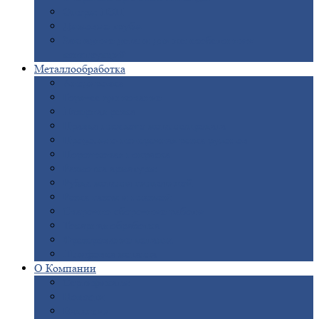
Опоры
ЛЭП
Дымовые
трубы
Закладные
детали для железобетонных
конструкций
Металлообработка
Анодировка
Горячее
цинкование
Лазерная
резка
Правка
плоского металлопроката
Продольно-поперечная
резка рулонов
Порошковая
покраска
Размотка
арматуры
Рубка
металла гильотиной
Резка
газом и плазмой
Сварочно-сборочные
работы
Токарная
обработка
Фрезерование
металла
Шлифовка
металла
О
Компании
Сертификаты
Новости
Вакансии