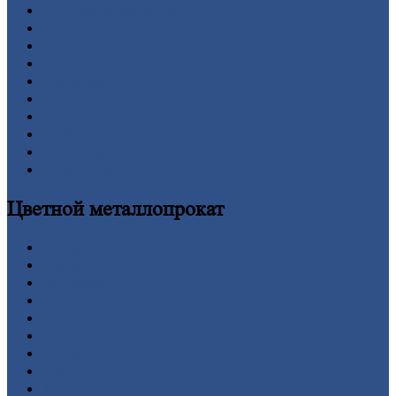
Двутавровая
балка (двутавр)
Квадрат
Круг
стальной
Лист
Проволока
Рельсы
Сетка
Труба
Шестигранник
Калькулятор
Цветной
металлопрокат
Алюминий
Бронза
Вольфрам
Латунь
Медь
Никель
Олово
Свинец
Титан