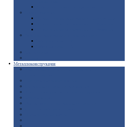
покрытием
Доборные
элементы оцинкованные
Евроштакетник
Штакетник
металлический полукруглый
Штакетник
металлический П-образный
Штакетник
металлический М-образный
Забор
металлический «Еврожалюзи»
Забор
жалюзи — Z
Забор
жалюзи — S
Сантехника
Рельсы
Металлоконструкции
Рамные
конструкции для дорожного
строительства
Быстровозводимые
здания
Металлоконструкции
для мостов
Технологические
металлоконструкции
Козловой
кран
Нестандартные
металлоконструкции
Решетки,
заборы и ограды
Прожекторные
мачты
Изготовление
лестниц из металла
Открытые
крановые эстакады