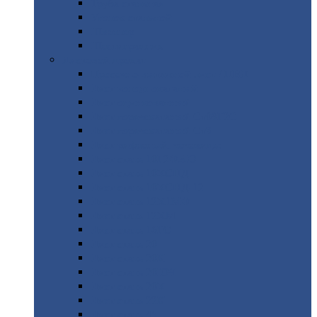
Труба
стальная
Уголок
стальной
Швеллер
Шестигранник
Листовой
прокат
Просечно-вытяжной
лист / ПВЛ
Лист
холоднокатаный
Лист
оцинкованный
Лист
горячекатаный Ст09Г2С
Лист
горячекатаный Ст3
Лист
рифленый: чечевицы
Лист
сталь 10Г2ФБЮ
Лист
сталь 10ХСНД
Лист
сталь 10ХСНД-12
Лист
сталь 12Х1МФ
Лист
сталь 12ХМ
Лист
сталь 16ГС
Лист
сталь 20
Лист
сталь 20К
Лист
сталь 20ЮЧ
Лист
сталь 20Х
Лист
сталь 22К
Лист
сталь 45