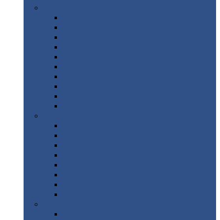
Цветной
металлопрокат
Алюминий
Бронза
Вольфрам
Латунь
Медь
Никель
Олово
Свинец
Титан
Цинк
Нержавеющий
металлопрокат
Лента
Проволока
Квадрат
Круг
нержавеющий
Лист/рулон
Труба
Шестигранник
Диски
ЖБИ
/ Железобетонные изделия
Бордюрный
камень