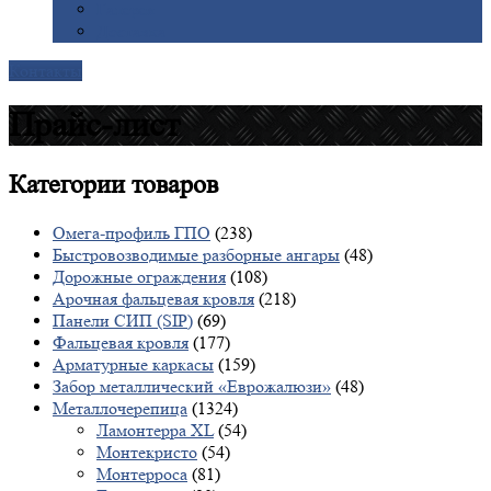
Галерея
Доставка
Контакты
Прайс-лист
Категории
товаров
Омега-профиль ГПО
(238)
Быстровозводимые разборные ангары
(48)
Дорожные ограждения
(108)
Арочная фальцевая кровля
(218)
Панели СИП (SIP)
(69)
Фальцевая кровля
(177)
Арматурные каркасы
(159)
Забор металлический «Еврожалюзи»
(48)
Металлочерепица
(1324)
Ламонтерра XL
(54)
Монтекристо
(54)
Монтерроса
(81)