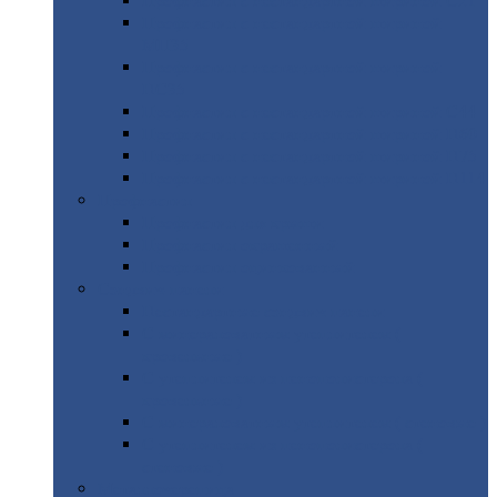
Профнастил
с нестандартной шириной С21
Профнастил
с нестандартной шириной
МП35
Профнастил
с нестандартной шириной
НС35
Профнастил
с нестандартной шириной С44
Профнастил
с нестандартной шириной Н60
Профнастил
с нестандартной шириной Н75
Профнастил
с нестандартной шириной Н114
Профнастил
Профнастил
для крыши
Профнастил
окрашенный
Профнастил
оцинкованный
Сэндвич-панели
Нестандартные
сэндвич панели
С
минераловатным утеплителем (
кровельные )
С
утеплителем из пенополистерола (
кровельные )
С
минераловатным утеплителем ( стеновые )
С
утеплителем из пенополистерола (
стеновые )
Металлочерепица