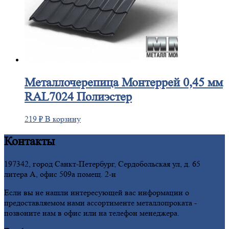
Металлочерепица
Монтеррей 0,45 мм
RAL7024 Полиэстер
219
₽
В корзину
Контакты
197342, город Санкт-Петербург, Сердобольская ул, д. 65
литера А, офис 509а помещ. 2-н
Если вы не нашли интересующей вас информации о
предоставляемом нами ассортименте металлопроката -
позвоните нам в офис или на телефон менеджера.