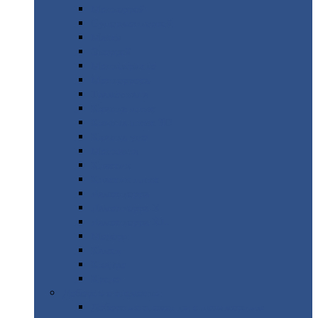
Монтеррей
Супермонтеррей
Макси
Экоррей
Монтекристо
Монтерроса
Трамонтана
Квинта
плюс
Квинта
плюс 3D
Квинта
уно
Монкатта
Классик
Классик
плюс
Ламонтерра
Ламонтерра
X
Ламонтерра
XL
Модерн
Камея
Квадро
Кредо
Доборные
элементы
Доборные
элементы с полимерным