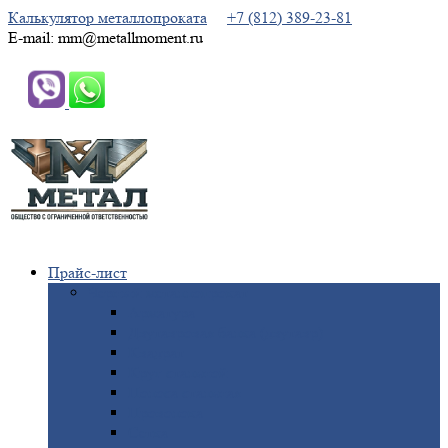
Калькулятор металлопроката
+7 (812) 389-23-81
E-mail: mm@metallmoment.ru
Прайс-лист
Черный
металлопрокат
Арматура
Двутавровая
балка (двутавр)
Квадрат
Круг
стальной
Полоса
стальная
Проволока
Сетка