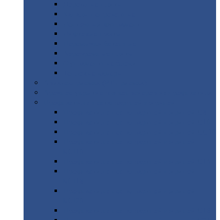
Дорожные
плиты
Каналы
непроходные
Ленточный
фундамент
Лифтовые
шахты
Перемычки
бетонные
Аэродромные
плиты
Фундаментные
блоки
Тепловые
камеры
Авиатехприемка
(РТ приемка)
Арочное
укрытие для конвейеров из профнастила
Профнастил
с нестандартной шириной
Профнастил
с нестандартной шириной С8
Профнастил
с нестандартной шириной С10
Профнастил
с нестандартной шириной СС10
Профнастил
с нестандартной шириной
МП10
Профнастил
с нестандартной шириной С15
Профнастил
с нестандартной шириной
МП18
Профнастил
с нестандартной шириной
МП20
Профнастил
с нестандартной шириной С18