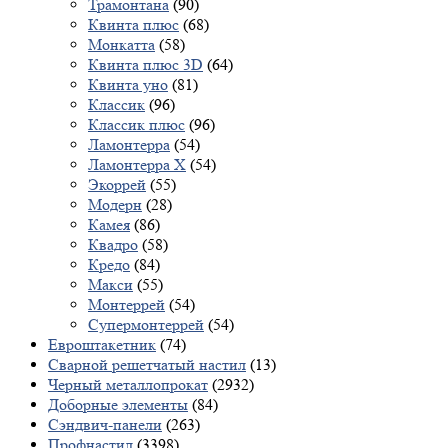
Трамонтана
(90)
Квинта плюс
(68)
Монкатта
(58)
Квинта плюс 3D
(64)
Квинта уно
(81)
Классик
(96)
Классик плюс
(96)
Ламонтерра
(54)
Ламонтерра X
(54)
Экоррей
(55)
Модерн
(28)
Камея
(86)
Квадро
(58)
Кредо
(84)
Макси
(55)
Монтеррей
(54)
Супермонтеррей
(54)
Евроштакетник
(74)
Сварной решетчатый настил
(13)
Черный металлопрокат
(2932)
Доборные элементы
(84)
Сэндвич-панели
(263)
Профнастил
(3398)