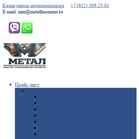
Калькулятор металлопроката
+7 (812) 389-23-81
E-mail: mm@metallmoment.ru
Прайс-лист
Черный
металлопрокат
Арматура
Двутавровая
балка (двутавр)
Квадрат
Круг
стальной
Полоса
стальная
Проволока
Сетка