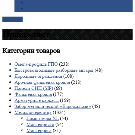
Галерея
Доставка
Контакты
Прайс-лист
Категории
товаров
Омега-профиль ГПО
(238)
Быстровозводимые разборные ангары
(48)
Дорожные ограждения
(108)
Арочная фальцевая кровля
(218)
Панели СИП (SIP)
(69)
Фальцевая кровля
(177)
Арматурные каркасы
(159)
Забор металлический «Еврожалюзи»
(48)
Металлочерепица
(1324)
Ламонтерра XL
(54)
Монтекристо
(54)
Монтерроса
(81)