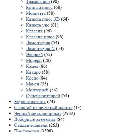
Трамонтана
(90)
Квинта плюс
(68)
Монкатта
(58)
Квинта плюс 3D
(64)
Квинта уно
(81)
Классик
(96)
Классик плюс
(96)
Ламонтерра
(54)
Ламонтерра X
(54)
Экоррей
(55)
Модерн
(28)
Камея
(86)
Квадро
(58)
Кредо
(84)
Макси
(55)
Монтеррей
(54)
Супермонтеррей
(54)
Евроштакетник
(74)
Сварной решетчатый настил
(13)
Черный металлопрокат
(2932)
Доборные элементы
(84)
Сэндвич-панели
(263)
Профнастил
(3398)