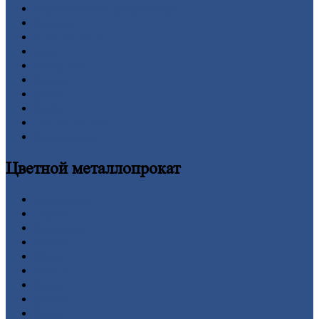
Двутавровая
балка (двутавр)
Квадрат
Круг
стальной
Лист
Проволока
Рельсы
Сетка
Труба
Шестигранник
Калькулятор
Цветной
металлопрокат
Алюминий
Бронза
Вольфрам
Латунь
Медь
Никель
Олово
Свинец
Титан