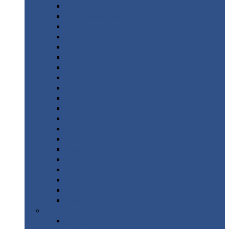
Монтеррей
Супермонтеррей
Макси
Экоррей
Монтекристо
Монтерроса
Трамонтана
Квинта
плюс
Квинта
плюс 3D
Квинта
уно
Монкатта
Классик
Классик
плюс
Ламонтерра
Ламонтерра
X
Ламонтерра
XL
Модерн
Камея
Квадро
Кредо
Доборные
элементы
Доборные
элементы с полимерным