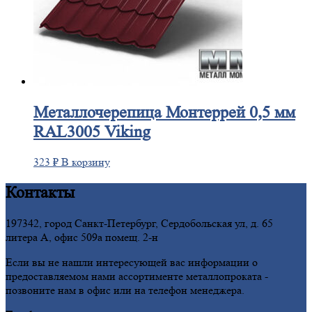
Металлочерепица
Монтеррей 0,5 мм
RAL3005 Viking
323
₽
В корзину
Контакты
197342, город Санкт-Петербург, Сердобольская ул, д. 65
литера А, офис 509а помещ. 2-н
Если вы не нашли интересующей вас информации о
предоставляемом нами ассортименте металлопроката -
позвоните нам в офис или на телефон менеджера.