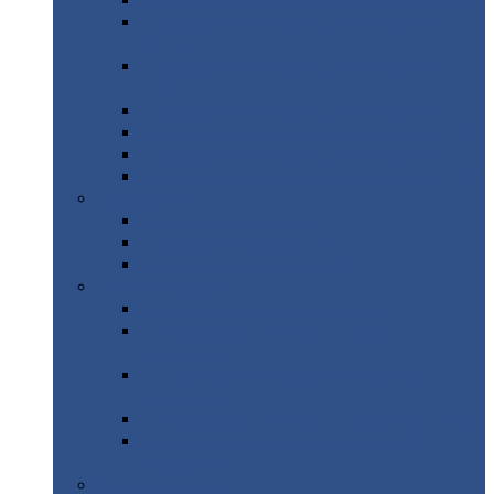
Профнастил
с нестандартной шириной С21
Профнастил
с нестандартной шириной
МП35
Профнастил
с нестандартной шириной
НС35
Профнастил
с нестандартной шириной С44
Профнастил
с нестандартной шириной Н60
Профнастил
с нестандартной шириной Н75
Профнастил
с нестандартной шириной Н114
Профнастил
Профнастил
для крыши
Профнастил
окрашенный
Профнастил
оцинкованный
Сэндвич-панели
Нестандартные
сэндвич панели
С
минераловатным утеплителем (
кровельные )
С
утеплителем из пенополистерола (
кровельные )
С
минераловатным утеплителем ( стеновые )
С
утеплителем из пенополистерола (
стеновые )
Металлочерепица