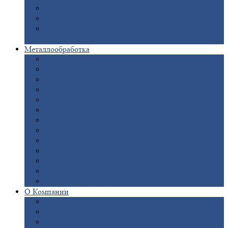
Опоры
ЛЭП
Дымовые
трубы
Закладные
детали для железобетонных
конструкций
Металлообработка
Анодировка
Горячее
цинкование
Лазерная
резка
Правка
плоского металлопроката
Продольно-поперечная
резка рулонов
Порошковая
покраска
Размотка
арматуры
Рубка
металла гильотиной
Резка
газом и плазмой
Сварочно-сборочные
работы
Токарная
обработка
Фрезерование
металла
Шлифовка
металла
О
Компании
Сертификаты
Новости
Вакансии