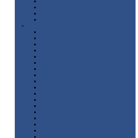
Труба
стальная
Уголок
стальной
Швеллер
Шестигранник
Листовой
прокат
Просечно-вытяжной
лист / ПВЛ
Лист
холоднокатаный
Лист
оцинкованный
Лист
горячекатаный Ст09Г2С
Лист
горячекатаный Ст3
Лист
рифленый: чечевицы
Лист
сталь 10Г2ФБЮ
Лист
сталь 10ХСНД
Лист
сталь 10ХСНД-12
Лист
сталь 12Х1МФ
Лист
сталь 12ХМ
Лист
сталь 16ГС
Лист
сталь 20
Лист
сталь 20К
Лист
сталь 20ЮЧ
Лист
сталь 20Х
Лист
сталь 22К
Лист
сталь 45