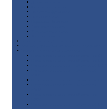
Дорожные
плиты
Каналы
непроходные
Ленточный
фундамент
Лифтовые
шахты
Перемычки
бетонные
Аэродромные
плиты
Фундаментные
блоки
Тепловые
камеры
Авиатехприемка
(РТ приемка)
Арочное
укрытие для конвейеров из профнастила
Профнастил
с нестандартной шириной
Профнастил
с нестандартной шириной С8
Профнастил
с нестандартной шириной С10
Профнастил
с нестандартной шириной СС10
Профнастил
с нестандартной шириной
МП10
Профнастил
с нестандартной шириной С15
Профнастил
с нестандартной шириной
МП18
Профнастил
с нестандартной шириной
МП20
Профнастил
с нестандартной шириной С18