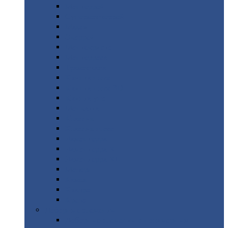
Монтеррей
Супермонтеррей
Макси
Экоррей
Монтекристо
Монтерроса
Трамонтана
Квинта
плюс
Квинта
плюс 3D
Квинта
уно
Монкатта
Классик
Классик
плюс
Ламонтерра
Ламонтерра
X
Ламонтерра
XL
Модерн
Камея
Квадро
Кредо
Доборные
элементы
Доборные
элементы с полимерным