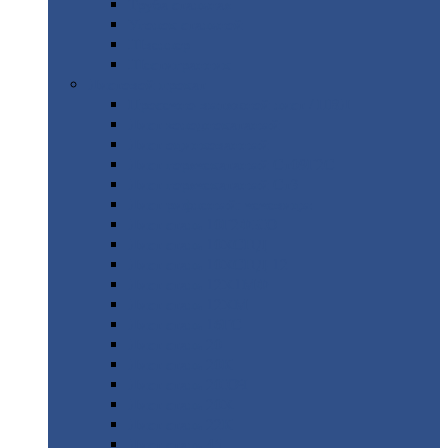
Труба
стальная
Уголок
стальной
Швеллер
Шестигранник
Листовой
прокат
Просечно-вытяжной
лист / ПВЛ
Лист
холоднокатаный
Лист
оцинкованный
Лист
горячекатаный Ст09Г2С
Лист
горячекатаный Ст3
Лист
рифленый: чечевицы
Лист
сталь 10Г2ФБЮ
Лист
сталь 10ХСНД
Лист
сталь 10ХСНД-12
Лист
сталь 12Х1МФ
Лист
сталь 12ХМ
Лист
сталь 16ГС
Лист
сталь 20
Лист
сталь 20К
Лист
сталь 20ЮЧ
Лист
сталь 20Х
Лист
сталь 22К
Лист
сталь 45