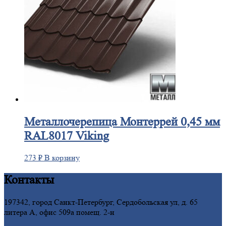
Металлочерепица
Монтеррей 0,45 мм
RAL8017 Viking
273
₽
В корзину
Контакты
197342, город Санкт-Петербург, Сердобольская ул, д. 65
литера А, офис 509а помещ. 2-н