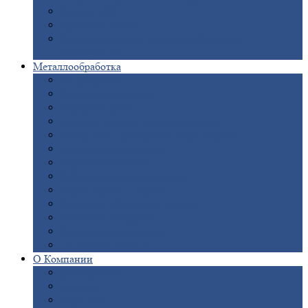
Опоры
ЛЭП
Дымовые
трубы
Закладные
детали для железобетонных
конструкций
Металлообработка
Анодировка
Горячее
цинкование
Лазерная
резка
Правка
плоского металлопроката
Продольно-поперечная
резка рулонов
Порошковая
покраска
Размотка
арматуры
Рубка
металла гильотиной
Резка
газом и плазмой
Сварочно-сборочные
работы
Токарная
обработка
Фрезерование
металла
Шлифовка
металла
О
Компании
Сертификаты
Новости
Вакансии