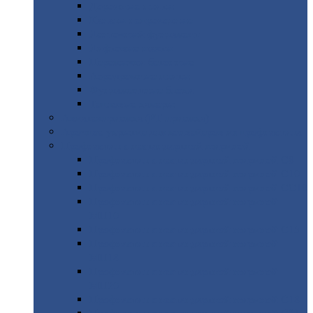
Дорожные
плиты
Каналы
непроходные
Ленточный
фундамент
Лифтовые
шахты
Перемычки
бетонные
Аэродромные
плиты
Фундаментные
блоки
Тепловые
камеры
Авиатехприемка
(РТ приемка)
Арочное
укрытие для конвейеров из профнастила
Профнастил
с нестандартной шириной
Профнастил
с нестандартной шириной С8
Профнастил
с нестандартной шириной С10
Профнастил
с нестандартной шириной СС10
Профнастил
с нестандартной шириной
МП10
Профнастил
с нестандартной шириной С15
Профнастил
с нестандартной шириной
МП18
Профнастил
с нестандартной шириной
МП20
Профнастил
с нестандартной шириной С18