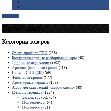
Галерея
Доставка
Контакты
Прайс-лист
Категории
товаров
Омега-профиль ГПО
(238)
Быстровозводимые разборные ангары
(48)
Дорожные ограждения
(108)
Арочная фальцевая кровля
(218)
Панели СИП (SIP)
(69)
Фальцевая кровля
(177)
Арматурные каркасы
(159)
Забор металлический «Еврожалюзи»
(48)
Металлочерепица
(1324)
Ламонтерра XL
(54)
Монтекристо
(54)
Монтерроса
(81)