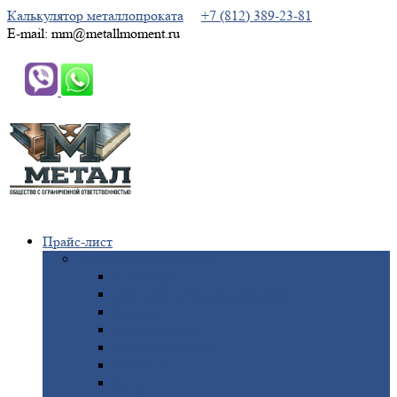
Калькулятор металлопроката
+7 (812) 389-23-81
E-mail: mm@metallmoment.ru
Прайс-лист
Черный
металлопрокат
Арматура
Двутавровая
балка (двутавр)
Квадрат
Круг
стальной
Полоса
стальная
Проволока
Сетка