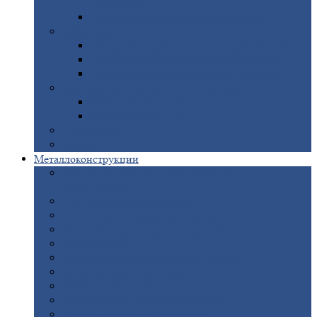
покрытием
Доборные
элементы оцинкованные
Евроштакетник
Штакетник
металлический полукруглый
Штакетник
металлический П-образный
Штакетник
металлический М-образный
Забор
металлический «Еврожалюзи»
Забор
жалюзи — Z
Забор
жалюзи — S
Сантехника
Рельсы
Металлоконструкции
Рамные
конструкции для дорожного
строительства
Быстровозводимые
здания
Металлоконструкции
для мостов
Технологические
металлоконструкции
Козловой
кран
Нестандартные
металлоконструкции
Решетки,
заборы и ограды
Прожекторные
мачты
Изготовление
лестниц из металла
Открытые
крановые эстакады