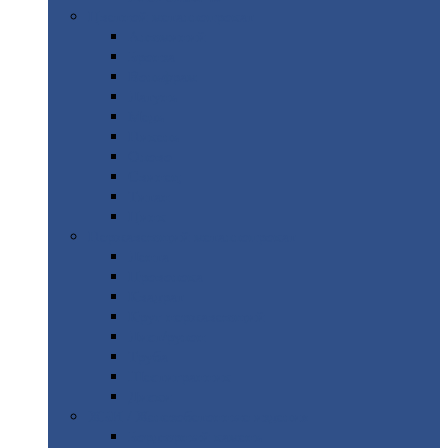
Цветной
металлопрокат
Алюминий
Бронза
Вольфрам
Латунь
Медь
Никель
Олово
Свинец
Титан
Цинк
Нержавеющий
металлопрокат
Лента
Проволока
Квадрат
Круг
нержавеющий
Лист/рулон
Труба
Шестигранник
Диски
ЖБИ
/ Железобетонные изделия
Бордюрный
камень