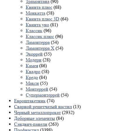
Трамонтана
(90)
Квинта плюс
(68)
Монкатта
(58)
Квинта плюс 3D
(64)
Квинта уно
(81)
Классик
(96)
Классик плюс
(96)
Ламонтерра
(54)
Ламонтерра X
(54)
Экоррей
(55)
Модерн
(28)
Камея
(86)
Квадро
(58)
Кредо
(84)
Макси
(55)
Монтеррей
(54)
Супермонтеррей
(54)
Евроштакетник
(74)
Сварной решетчатый настил
(13)
Черный металлопрокат
(2932)
Доборные элементы
(84)
Сэндвич-панели
(263)
Профнастил
(3398)