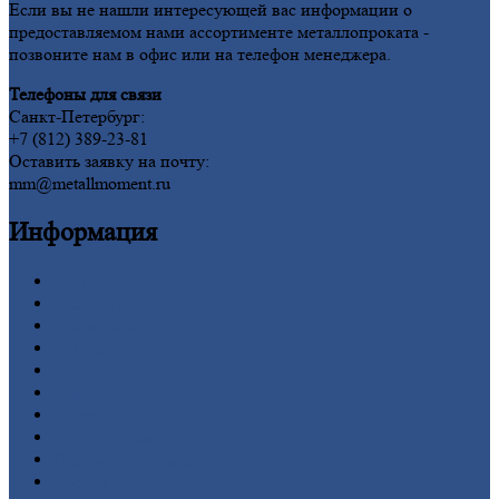
Если вы не нашли интересующей вас информации о
предоставляемом нами ассортименте металлопроката -
позвоните нам в офис или на телефон менеджера.
Телефоны для связи
Санкт-Петербург:
+7 (812) 389-23-81
Оставить заявку на почту:
mm@metallmoment.ru
Информация
Главная
Вакансии
О
Компании
Заводы
Контакты
Прайс-лист
Новости
Личный
кабинет
Оформление
заказа
Оплата