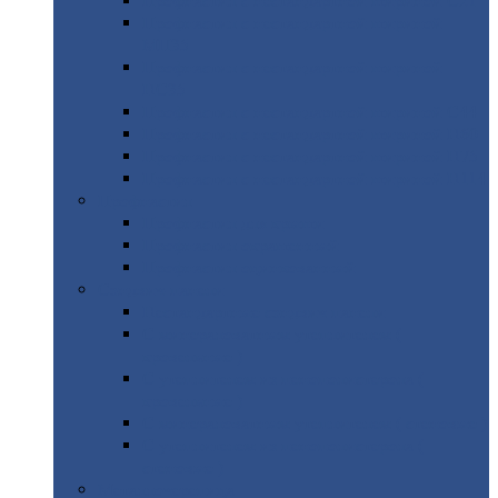
Профнастил
с нестандартной шириной С21
Профнастил
с нестандартной шириной
МП35
Профнастил
с нестандартной шириной
НС35
Профнастил
с нестандартной шириной С44
Профнастил
с нестандартной шириной Н60
Профнастил
с нестандартной шириной Н75
Профнастил
с нестандартной шириной Н114
Профнастил
Профнастил
для крыши
Профнастил
окрашенный
Профнастил
оцинкованный
Сэндвич-панели
Нестандартные
сэндвич панели
С
минераловатным утеплителем (
кровельные )
С
утеплителем из пенополистерола (
кровельные )
С
минераловатным утеплителем ( стеновые )
С
утеплителем из пенополистерола (
стеновые )
Металлочерепица