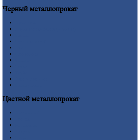
Черный
металлопрокат
Арматура
Двутавровая
балка (двутавр)
Квадрат
Круг
стальной
Лист
Проволока
Рельсы
Сетка
Труба
Шестигранник
Калькулятор
Цветной
металлопрокат
Алюминий
Бронза
Вольфрам
Латунь
Медь