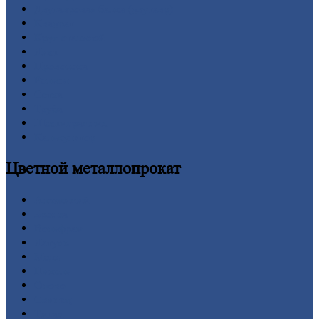
Двутавровая
балка (двутавр)
Квадрат
Круг
стальной
Лист
Проволока
Рельсы
Сетка
Труба
Шестигранник
Калькулятор
Цветной
металлопрокат
Алюминий
Бронза
Вольфрам
Латунь
Медь
Никель
Олово
Свинец
Титан