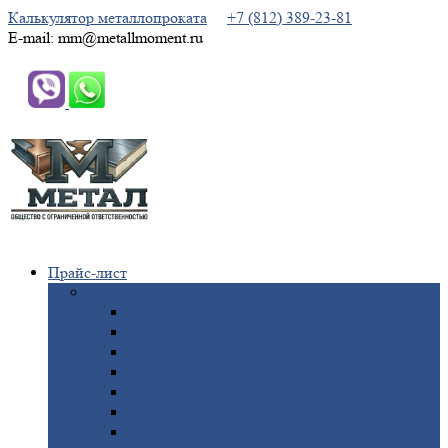
Калькулятор металлопроката
+7 (812) 389-23-81
E-mail: mm@metallmoment.ru
Прайс-лист
Черный
металлопрокат
Арматура
Двутавровая
балка (двутавр)
Квадрат
Круг
стальной
Полоса
стальная
Проволока
Сетка