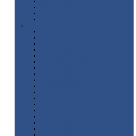
Труба
стальная
Уголок
стальной
Швеллер
Шестигранник
Листовой
прокат
Просечно-вытяжной
лист / ПВЛ
Лист
холоднокатаный
Лист
оцинкованный
Лист
горячекатаный Ст09Г2С
Лист
горячекатаный Ст3
Лист
рифленый: чечевицы
Лист
сталь 10Г2ФБЮ
Лист
сталь 10ХСНД
Лист
сталь 10ХСНД-12
Лист
сталь 12Х1МФ
Лист
сталь 12ХМ
Лист
сталь 16ГС
Лист
сталь 20
Лист
сталь 20К
Лист
сталь 20ЮЧ
Лист
сталь 20Х
Лист
сталь 22К
Лист
сталь 45