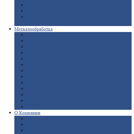
Опоры
ЛЭП
Дымовые
трубы
Закладные
детали для железобетонных
конструкций
Металлообработка
Анодировка
Горячее
цинкование
Лазерная
резка
Правка
плоского металлопроката
Продольно-поперечная
резка рулонов
Порошковая
покраска
Размотка
арматуры
Рубка
металла гильотиной
Резка
газом и плазмой
Сварочно-сборочные
работы
Токарная
обработка
Фрезерование
металла
Шлифовка
металла
О
Компании
Сертификаты
Новости
Вакансии