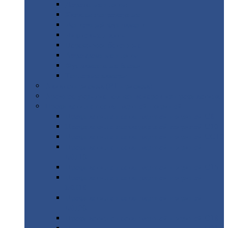
Дорожные
плиты
Каналы
непроходные
Ленточный
фундамент
Лифтовые
шахты
Перемычки
бетонные
Аэродромные
плиты
Фундаментные
блоки
Тепловые
камеры
Авиатехприемка
(РТ приемка)
Арочное
укрытие для конвейеров из профнастила
Профнастил
с нестандартной шириной
Профнастил
с нестандартной шириной С8
Профнастил
с нестандартной шириной С10
Профнастил
с нестандартной шириной СС10
Профнастил
с нестандартной шириной
МП10
Профнастил
с нестандартной шириной С15
Профнастил
с нестандартной шириной
МП18
Профнастил
с нестандартной шириной
МП20
Профнастил
с нестандартной шириной С18