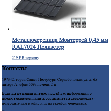
Металлочерепица
Монтеррей 0,45 мм
RAL7024 Полиэстер
219
₽
В корзину
Контакты
197342, город Санкт-Петербург, Сердобольская ул, д. 65
литера А, офис 509а помещ. 2-н
Если вы не нашли интересующей вас информации о
предоставляемом нами ассортименте металлопроката -
позвоните нам в офис или на телефон менеджера.