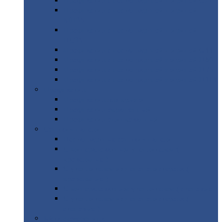
Профнастил
с нестандартной шириной С21
Профнастил
с нестандартной шириной
МП35
Профнастил
с нестандартной шириной
НС35
Профнастил
с нестандартной шириной С44
Профнастил
с нестандартной шириной Н60
Профнастил
с нестандартной шириной Н75
Профнастил
с нестандартной шириной Н114
Профнастил
Профнастил
для крыши
Профнастил
окрашенный
Профнастил
оцинкованный
Сэндвич-панели
Нестандартные
сэндвич панели
С
минераловатным утеплителем (
кровельные )
С
утеплителем из пенополистерола (
кровельные )
С
минераловатным утеплителем ( стеновые )
С
утеплителем из пенополистерола (
стеновые )
Металлочерепица