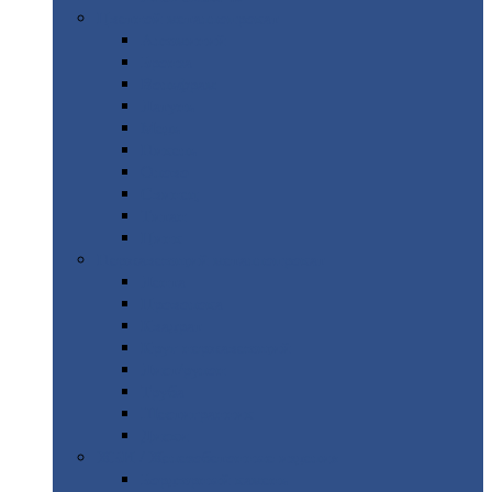
Цветной
металлопрокат
Алюминий
Бронза
Вольфрам
Латунь
Медь
Никель
Олово
Свинец
Титан
Цинк
Нержавеющий
металлопрокат
Лента
Проволока
Квадрат
Круг
нержавеющий
Лист/рулон
Труба
Шестигранник
Диски
ЖБИ
/ Железобетонные изделия
Бордюрный
камень