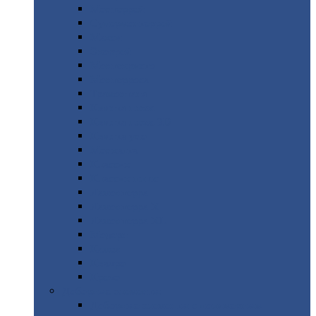
Монтеррей
Супермонтеррей
Макси
Экоррей
Монтекристо
Монтерроса
Трамонтана
Квинта
плюс
Квинта
плюс 3D
Квинта
уно
Монкатта
Классик
Классик
плюс
Ламонтерра
Ламонтерра
X
Ламонтерра
XL
Модерн
Камея
Квадро
Кредо
Доборные
элементы
Доборные
элементы с полимерным