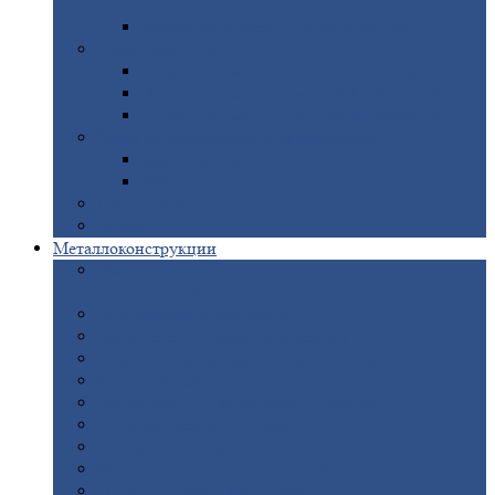
покрытием
Доборные
элементы оцинкованные
Евроштакетник
Штакетник
металлический полукруглый
Штакетник
металлический П-образный
Штакетник
металлический М-образный
Забор
металлический «Еврожалюзи»
Забор
жалюзи — Z
Забор
жалюзи — S
Сантехника
Рельсы
Металлоконструкции
Рамные
конструкции для дорожного
строительства
Быстровозводимые
здания
Металлоконструкции
для мостов
Технологические
металлоконструкции
Козловой
кран
Нестандартные
металлоконструкции
Решетки,
заборы и ограды
Прожекторные
мачты
Изготовление
лестниц из металла
Открытые
крановые эстакады