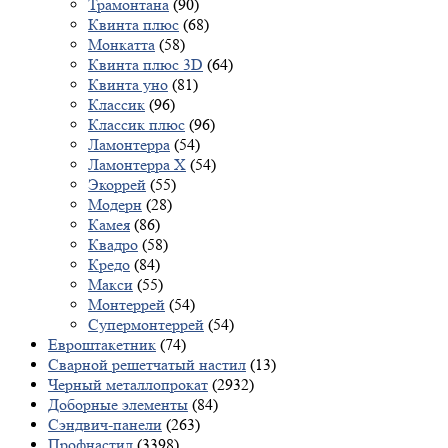
Трамонтана
(90)
Квинта плюс
(68)
Монкатта
(58)
Квинта плюс 3D
(64)
Квинта уно
(81)
Классик
(96)
Классик плюс
(96)
Ламонтерра
(54)
Ламонтерра X
(54)
Экоррей
(55)
Модерн
(28)
Камея
(86)
Квадро
(58)
Кредо
(84)
Макси
(55)
Монтеррей
(54)
Супермонтеррей
(54)
Евроштакетник
(74)
Сварной решетчатый настил
(13)
Черный металлопрокат
(2932)
Доборные элементы
(84)
Сэндвич-панели
(263)
Профнастил
(3398)