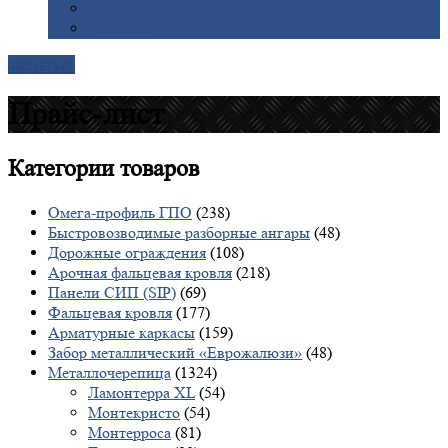
Галерея
Доставка
Контакты
Прайс-лист
Категории
товаров
Омега-профиль ГПО
(238)
Быстровозводимые разборные ангары
(48)
Дорожные ограждения
(108)
Арочная фальцевая кровля
(218)
Панели СИП (SIP)
(69)
Фальцевая кровля
(177)
Арматурные каркасы
(159)
Забор металлический «Еврожалюзи»
(48)
Металлочерепица
(1324)
Ламонтерра XL
(54)
Монтекристо
(54)
Монтерроса
(81)