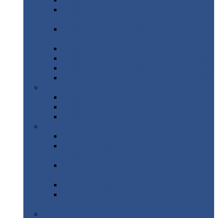
Профнастил
с нестандартной шириной С21
Профнастил
с нестандартной шириной
МП35
Профнастил
с нестандартной шириной
НС35
Профнастил
с нестандартной шириной С44
Профнастил
с нестандартной шириной Н60
Профнастил
с нестандартной шириной Н75
Профнастил
с нестандартной шириной Н114
Профнастил
Профнастил
для крыши
Профнастил
окрашенный
Профнастил
оцинкованный
Сэндвич-панели
Нестандартные
сэндвич панели
С
минераловатным утеплителем (
кровельные )
С
утеплителем из пенополистерола (
кровельные )
С
минераловатным утеплителем ( стеновые )
С
утеплителем из пенополистерола (
стеновые )
Металлочерепица