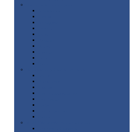
Цветной
металлопрокат
Алюминий
Бронза
Вольфрам
Латунь
Медь
Никель
Олово
Свинец
Титан
Цинк
Нержавеющий
металлопрокат
Лента
Проволока
Квадрат
Круг
нержавеющий
Лист/рулон
Труба
Шестигранник
Диски
ЖБИ
/ Железобетонные изделия
Бордюрный
камень