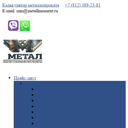
Калькулятор металлопроката
+7 (812) 389-23-81
E-mail: mm@metallmoment.ru
Прайс-лист
Черный
металлопрокат
Арматура
Двутавровая
балка (двутавр)
Квадрат
Круг
стальной
Полоса
стальная
Проволока
Сетка