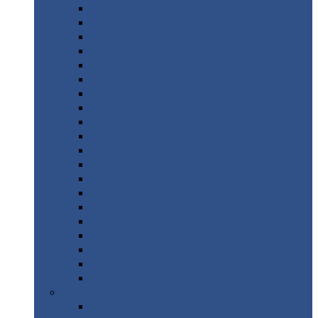
Монтеррей
Супермонтеррей
Макси
Экоррей
Монтекристо
Монтерроса
Трамонтана
Квинта
плюс
Квинта
плюс 3D
Квинта
уно
Монкатта
Классик
Классик
плюс
Ламонтерра
Ламонтерра
X
Ламонтерра
XL
Модерн
Камея
Квадро
Кредо
Доборные
элементы
Доборные
элементы с полимерным