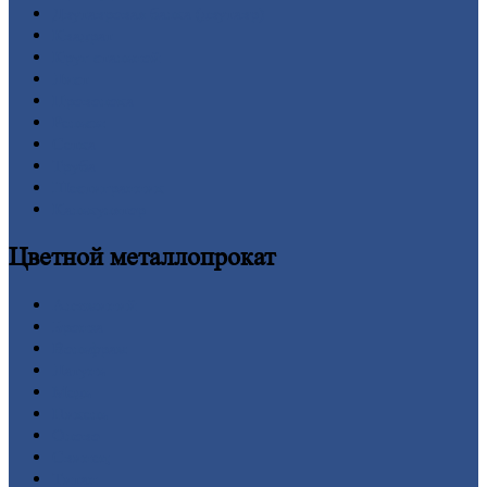
Двутавровая
балка (двутавр)
Квадрат
Круг
стальной
Лист
Проволока
Рельсы
Сетка
Труба
Шестигранник
Калькулятор
Цветной
металлопрокат
Алюминий
Бронза
Вольфрам
Латунь
Медь
Никель
Олово
Свинец
Титан