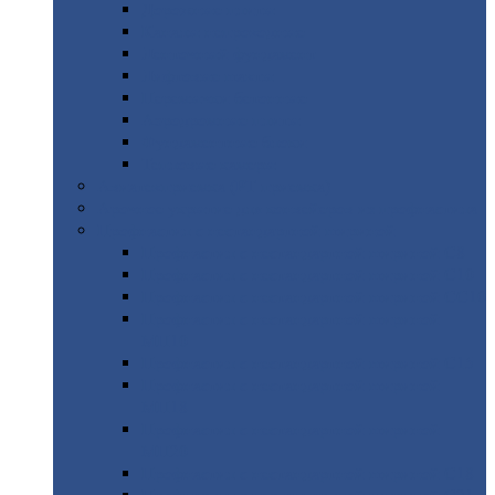
Дорожные
плиты
Каналы
непроходные
Ленточный
фундамент
Лифтовые
шахты
Перемычки
бетонные
Аэродромные
плиты
Фундаментные
блоки
Тепловые
камеры
Авиатехприемка
(РТ приемка)
Арочное
укрытие для конвейеров из профнастила
Профнастил
с нестандартной шириной
Профнастил
с нестандартной шириной С8
Профнастил
с нестандартной шириной С10
Профнастил
с нестандартной шириной СС10
Профнастил
с нестандартной шириной
МП10
Профнастил
с нестандартной шириной С15
Профнастил
с нестандартной шириной
МП18
Профнастил
с нестандартной шириной
МП20
Профнастил
с нестандартной шириной С18