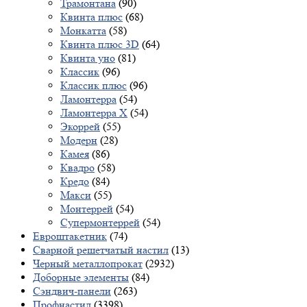
Трамонтана
(90)
Квинта плюс
(68)
Монкатта
(58)
Квинта плюс 3D
(64)
Квинта уно
(81)
Классик
(96)
Классик плюс
(96)
Ламонтерра
(54)
Ламонтерра X
(54)
Экоррей
(55)
Модерн
(28)
Камея
(86)
Квадро
(58)
Кредо
(84)
Макси
(55)
Монтеррей
(54)
Супермонтеррей
(54)
Евроштакетник
(74)
Сварной решетчатый настил
(13)
Черный металлопрокат
(2932)
Доборные элементы
(84)
Сэндвич-панели
(263)
Профнастил
(3398)