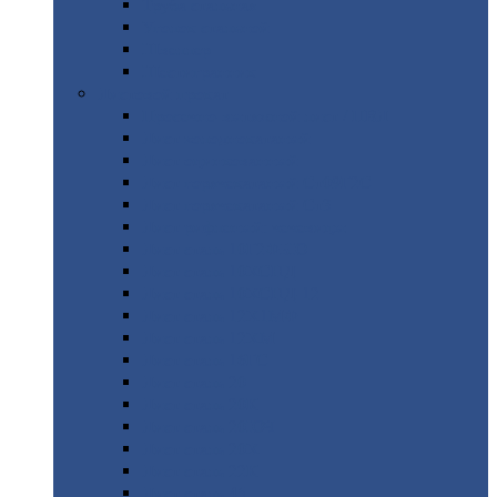
Труба
стальная
Уголок
стальной
Швеллер
Шестигранник
Листовой
прокат
Просечно-вытяжной
лист / ПВЛ
Лист
холоднокатаный
Лист
оцинкованный
Лист
горячекатаный Ст09Г2С
Лист
горячекатаный Ст3
Лист
рифленый: чечевицы
Лист
сталь 10Г2ФБЮ
Лист
сталь 10ХСНД
Лист
сталь 10ХСНД-12
Лист
сталь 12Х1МФ
Лист
сталь 12ХМ
Лист
сталь 16ГС
Лист
сталь 20
Лист
сталь 20К
Лист
сталь 20ЮЧ
Лист
сталь 20Х
Лист
сталь 22К
Лист
сталь 45