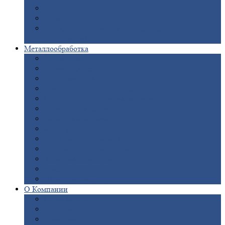
Опоры
ЛЭП
Дымовые
трубы
Закладные
детали для железобетонных
конструкций
Металлообработка
Анодировка
Горячее
цинкование
Лазерная
резка
Правка
плоского металлопроката
Продольно-поперечная
резка рулонов
Порошковая
покраска
Размотка
арматуры
Рубка
металла гильотиной
Резка
газом и плазмой
Сварочно-сборочные
работы
Токарная
обработка
Фрезерование
металла
Шлифовка
металла
О
Компании
Сертификаты
Новости
Вакансии