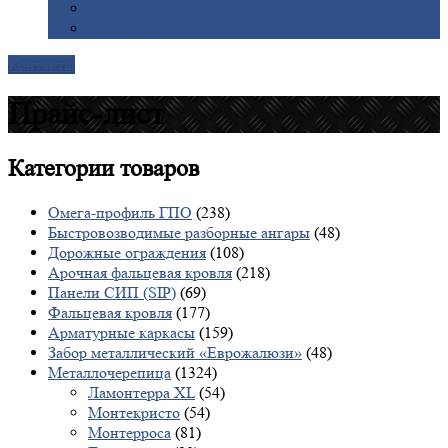
Галерея
Доставка
Контакты
Прайс-лист
Категории
товаров
Омега-профиль ГПО
(238)
Быстровозводимые разборные ангары
(48)
Дорожные ограждения
(108)
Арочная фальцевая кровля
(218)
Панели СИП (SIP)
(69)
Фальцевая кровля
(177)
Арматурные каркасы
(159)
Забор металлический «Еврожалюзи»
(48)
Металлочерепица
(1324)
Ламонтерра XL
(54)
Монтекристо
(54)
Монтерроса
(81)