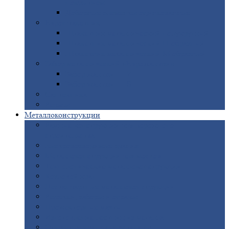
покрытием
Доборные
элементы оцинкованные
Евроштакетник
Штакетник
металлический полукруглый
Штакетник
металлический П-образный
Штакетник
металлический М-образный
Забор
металлический «Еврожалюзи»
Забор
жалюзи — Z
Забор
жалюзи — S
Сантехника
Рельсы
Металлоконструкции
Рамные
конструкции для дорожного
строительства
Быстровозводимые
здания
Металлоконструкции
для мостов
Технологические
металлоконструкции
Козловой
кран
Нестандартные
металлоконструкции
Решетки,
заборы и ограды
Прожекторные
мачты
Изготовление
лестниц из металла
Открытые
крановые эстакады