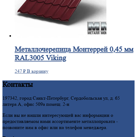
Металлочерепица
Монтеррей 0,45 мм
RAL3005 Viking
247
₽
В корзину
Контакты
197342, город Санкт-Петербург, Сердобольская ул, д. 65
литера А, офис 509а помещ. 2-н
Если вы не нашли интересующей вас информации о
предоставляемом нами ассортименте металлопроката -
позвоните нам в офис или на телефон менеджера.