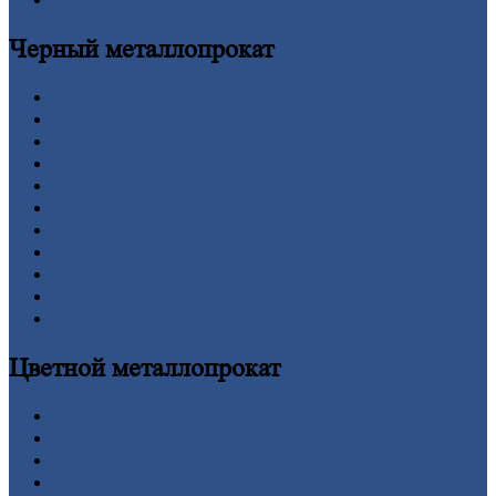
Оплата
Черный
металлопрокат
Арматура
Двутавровая
балка (двутавр)
Квадрат
Круг
стальной
Лист
Проволока
Рельсы
Сетка
Труба
Шестигранник
Калькулятор
Цветной
металлопрокат
Алюминий
Бронза
Вольфрам
Латунь