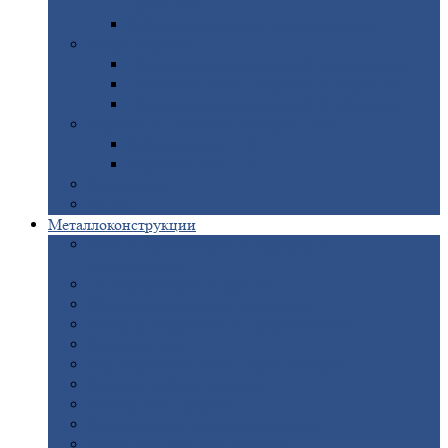
покрытием
Доборные
элементы оцинкованные
Евроштакетник
Штакетник
металлический полукруглый
Штакетник
металлический П-образный
Штакетник
металлический М-образный
Забор
металлический «Еврожалюзи»
Забор
жалюзи — Z
Забор
жалюзи — S
Сантехника
Рельсы
Металлоконструкции
Рамные
конструкции для дорожного
строительства
Быстровозводимые
здания
Металлоконструкции
для мостов
Технологические
металлоконструкции
Козловой
кран
Нестандартные
металлоконструкции
Решетки,
заборы и ограды
Прожекторные
мачты
Изготовление
лестниц из металла
Открытые
крановые эстакады