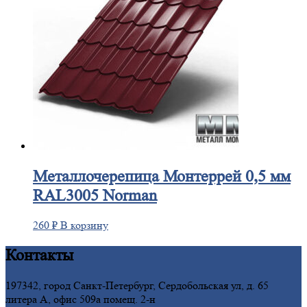
Металлочерепица
Монтеррей 0,5 мм
RAL3005 Norman
260
₽
В корзину
Контакты
197342, город Санкт-Петербург, Сердобольская ул, д. 65
литера А, офис 509а помещ. 2-н