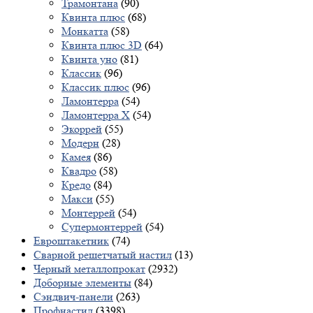
Трамонтана
(90)
Квинта плюс
(68)
Монкатта
(58)
Квинта плюс 3D
(64)
Квинта уно
(81)
Классик
(96)
Классик плюс
(96)
Ламонтерра
(54)
Ламонтерра X
(54)
Экоррей
(55)
Модерн
(28)
Камея
(86)
Квадро
(58)
Кредо
(84)
Макси
(55)
Монтеррей
(54)
Супермонтеррей
(54)
Евроштакетник
(74)
Сварной решетчатый настил
(13)
Черный металлопрокат
(2932)
Доборные элементы
(84)
Сэндвич-панели
(263)
Профнастил
(3398)