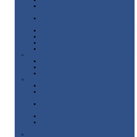
Профнастил
с нестандартной шириной С21
Профнастил
с нестандартной шириной
МП35
Профнастил
с нестандартной шириной
НС35
Профнастил
с нестандартной шириной С44
Профнастил
с нестандартной шириной Н60
Профнастил
с нестандартной шириной Н75
Профнастил
с нестандартной шириной Н114
Профнастил
Профнастил
для крыши
Профнастил
окрашенный
Профнастил
оцинкованный
Сэндвич-панели
Нестандартные
сэндвич панели
С
минераловатным утеплителем (
кровельные )
С
утеплителем из пенополистерола (
кровельные )
С
минераловатным утеплителем ( стеновые )
С
утеплителем из пенополистерола (
стеновые )
Металлочерепица