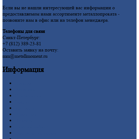
Если вы не нашли интересующей вас информации о
предоставляемом нами ассортименте металлопроката -
позвоните нам в офис или на телефон менеджера.
Телефоны для связи
Санкт-Петербург:
+7 (812) 389-23-81
Оставить заявку на почту:
mm@metallmoment.ru
Информация
Главная
Вакансии
О
Компании
Заводы
Контакты
Прайс-лист
Новости
Личный
кабинет
Оформление
заказа