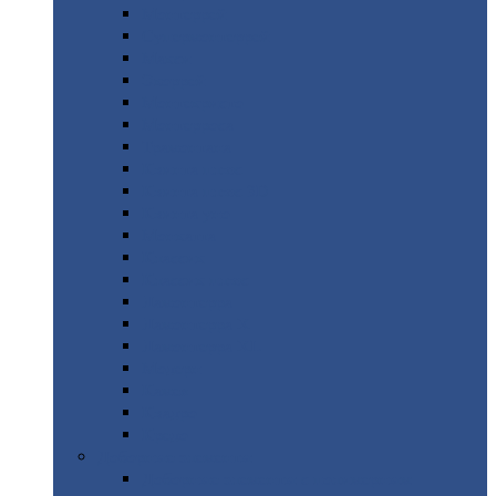
Монтеррей
Супермонтеррей
Макси
Экоррей
Монтекристо
Монтерроса
Трамонтана
Квинта
плюс
Квинта
плюс 3D
Квинта
уно
Монкатта
Классик
Классик
плюс
Ламонтерра
Ламонтерра
X
Ламонтерра
XL
Модерн
Камея
Квадро
Кредо
Доборные
элементы
Доборные
элементы с полимерным