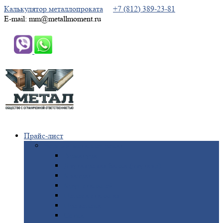
Калькулятор металлопроката
+7 (812) 389-23-81
E-mail: mm@metallmoment.ru
Прайс-лист
Черный
металлопрокат
Арматура
Двутавровая
балка (двутавр)
Квадрат
Круг
стальной
Полоса
стальная
Проволока
Сетка