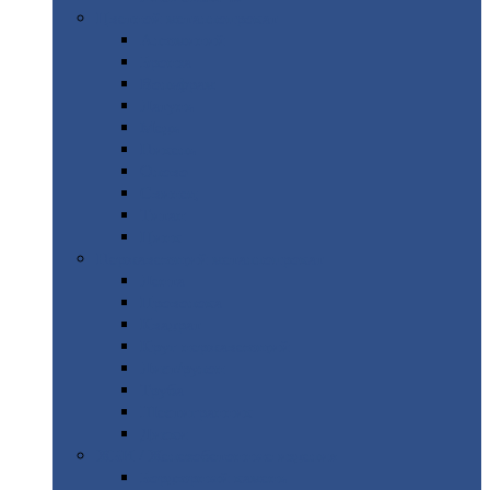
Цветной
металлопрокат
Алюминий
Бронза
Вольфрам
Латунь
Медь
Никель
Олово
Свинец
Титан
Цинк
Нержавеющий
металлопрокат
Лента
Проволока
Квадрат
Круг
нержавеющий
Лист/рулон
Труба
Шестигранник
Диски
ЖБИ
/ Железобетонные изделия
Бордюрный
камень