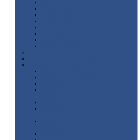
Дорожные
плиты
Каналы
непроходные
Ленточный
фундамент
Лифтовые
шахты
Перемычки
бетонные
Аэродромные
плиты
Фундаментные
блоки
Тепловые
камеры
Авиатехприемка
(РТ приемка)
Арочное
укрытие для конвейеров из профнастила
Профнастил
с нестандартной шириной
Профнастил
с нестандартной шириной С8
Профнастил
с нестандартной шириной С10
Профнастил
с нестандартной шириной СС10
Профнастил
с нестандартной шириной
МП10
Профнастил
с нестандартной шириной С15
Профнастил
с нестандартной шириной
МП18
Профнастил
с нестандартной шириной
МП20
Профнастил
с нестандартной шириной С18