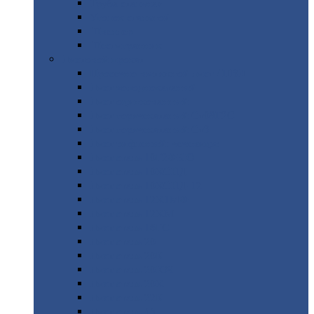
Труба
стальная
Уголок
стальной
Швеллер
Шестигранник
Листовой
прокат
Просечно-вытяжной
лист / ПВЛ
Лист
холоднокатаный
Лист
оцинкованный
Лист
горячекатаный Ст09Г2С
Лист
горячекатаный Ст3
Лист
рифленый: чечевицы
Лист
сталь 10Г2ФБЮ
Лист
сталь 10ХСНД
Лист
сталь 10ХСНД-12
Лист
сталь 12Х1МФ
Лист
сталь 12ХМ
Лист
сталь 16ГС
Лист
сталь 20
Лист
сталь 20К
Лист
сталь 20ЮЧ
Лист
сталь 20Х
Лист
сталь 22К
Лист
сталь 45