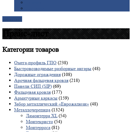
Галерея
Доставка
Контакты
Прайс-лист
Категории
товаров
Омега-профиль ГПО
(238)
Быстровозводимые разборные ангары
(48)
Дорожные ограждения
(108)
Арочная фальцевая кровля
(218)
Панели СИП (SIP)
(69)
Фальцевая кровля
(177)
Арматурные каркасы
(159)
Забор металлический «Еврожалюзи»
(48)
Металлочерепица
(1324)
Ламонтерра XL
(54)
Монтекристо
(54)
Монтерроса
(81)