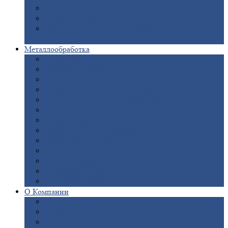
Опоры
ЛЭП
Дымовые
трубы
Закладные
детали для железобетонных
конструкций
Металлообработка
Анодировка
Горячее
цинкование
Лазерная
резка
Правка
плоского металлопроката
Продольно-поперечная
резка рулонов
Порошковая
покраска
Размотка
арматуры
Рубка
металла гильотиной
Резка
газом и плазмой
Сварочно-сборочные
работы
Токарная
обработка
Фрезерование
металла
Шлифовка
металла
О
Компании
Сертификаты
Новости
Вакансии