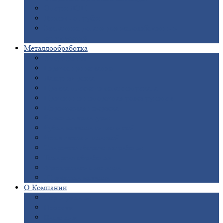
Опоры
ЛЭП
Дымовые
трубы
Закладные
детали для железобетонных
конструкций
Металлообработка
Анодировка
Горячее
цинкование
Лазерная
резка
Правка
плоского металлопроката
Продольно-поперечная
резка рулонов
Порошковая
покраска
Размотка
арматуры
Рубка
металла гильотиной
Резка
газом и плазмой
Сварочно-сборочные
работы
Токарная
обработка
Фрезерование
металла
Шлифовка
металла
О
Компании
Сертификаты
Новости
Вакансии