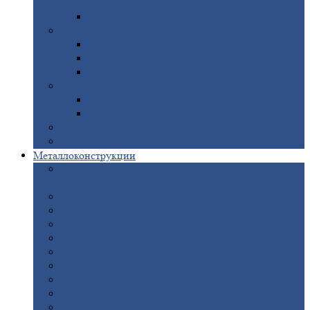
покрытием
Доборные
элементы оцинкованные
Евроштакетник
Штакетник
металлический полукруглый
Штакетник
металлический П-образный
Штакетник
металлический М-образный
Забор
металлический «Еврожалюзи»
Забор
жалюзи — Z
Забор
жалюзи — S
Сантехника
Рельсы
Металлоконструкции
Рамные
конструкции для дорожного
строительства
Быстровозводимые
здания
Металлоконструкции
для мостов
Технологические
металлоконструкции
Козловой
кран
Нестандартные
металлоконструкции
Решетки,
заборы и ограды
Прожекторные
мачты
Изготовление
лестниц из металла
Открытые
крановые эстакады