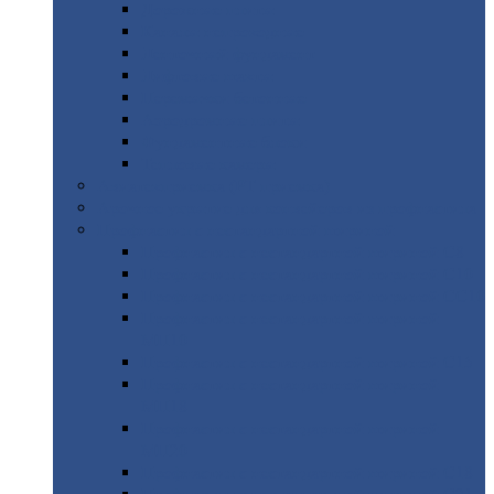
Дорожные
плиты
Каналы
непроходные
Ленточный
фундамент
Лифтовые
шахты
Перемычки
бетонные
Аэродромные
плиты
Фундаментные
блоки
Тепловые
камеры
Авиатехприемка
(РТ приемка)
Арочное
укрытие для конвейеров из профнастила
Профнастил
с нестандартной шириной
Профнастил
с нестандартной шириной С8
Профнастил
с нестандартной шириной С10
Профнастил
с нестандартной шириной СС10
Профнастил
с нестандартной шириной
МП10
Профнастил
с нестандартной шириной С15
Профнастил
с нестандартной шириной
МП18
Профнастил
с нестандартной шириной
МП20
Профнастил
с нестандартной шириной С18