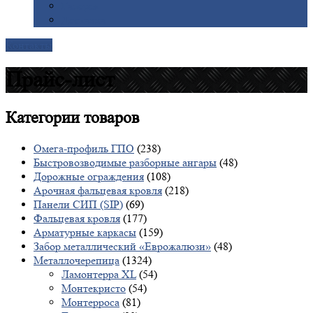
Галерея
Доставка
Контакты
Прайс-лист
Категории
товаров
Омега-профиль ГПО
(238)
Быстровозводимые разборные ангары
(48)
Дорожные ограждения
(108)
Арочная фальцевая кровля
(218)
Панели СИП (SIP)
(69)
Фальцевая кровля
(177)
Арматурные каркасы
(159)
Забор металлический «Еврожалюзи»
(48)
Металлочерепица
(1324)
Ламонтерра XL
(54)
Монтекристо
(54)
Монтерроса
(81)