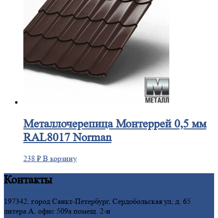
Металлочерепица
Монтеррей 0,5 мм
RAL8017 Norman
238
₽
В корзину
Контакты
197342, город Санкт-Петербург, Сердобольская ул, д. 65
литера А, офис 509а помещ. 2-н