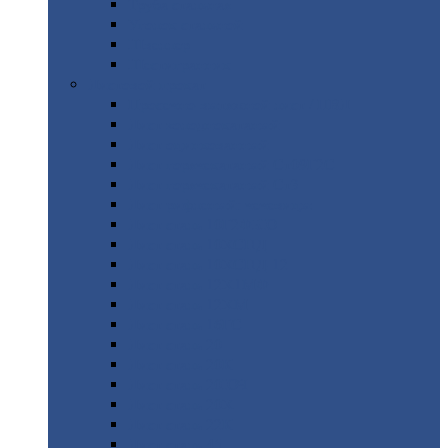
Труба
стальная
Уголок
стальной
Швеллер
Шестигранник
Листовой
прокат
Просечно-вытяжной
лист / ПВЛ
Лист
холоднокатаный
Лист
оцинкованный
Лист
горячекатаный Ст09Г2С
Лист
горячекатаный Ст3
Лист
рифленый: чечевицы
Лист
сталь 10Г2ФБЮ
Лист
сталь 10ХСНД
Лист
сталь 10ХСНД-12
Лист
сталь 12Х1МФ
Лист
сталь 12ХМ
Лист
сталь 16ГС
Лист
сталь 20
Лист
сталь 20К
Лист
сталь 20ЮЧ
Лист
сталь 20Х
Лист
сталь 22К
Лист
сталь 45