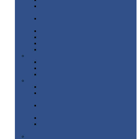
Профнастил
с нестандартной шириной С21
Профнастил
с нестандартной шириной
МП35
Профнастил
с нестандартной шириной
НС35
Профнастил
с нестандартной шириной С44
Профнастил
с нестандартной шириной Н60
Профнастил
с нестандартной шириной Н75
Профнастил
с нестандартной шириной Н114
Профнастил
Профнастил
для крыши
Профнастил
окрашенный
Профнастил
оцинкованный
Сэндвич-панели
Нестандартные
сэндвич панели
С
минераловатным утеплителем (
кровельные )
С
утеплителем из пенополистерола (
кровельные )
С
минераловатным утеплителем ( стеновые )
С
утеплителем из пенополистерола (
стеновые )
Металлочерепица