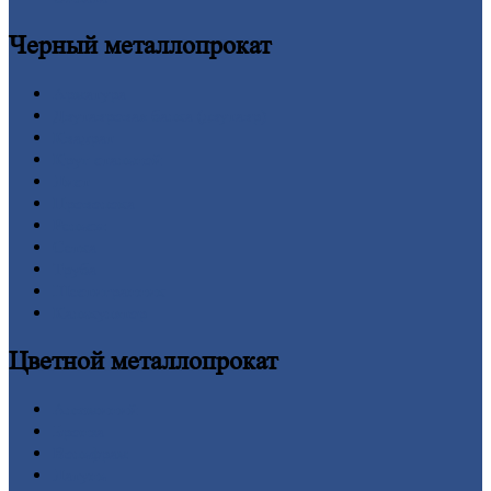
Черный
металлопрокат
Арматура
Двутавровая
балка (двутавр)
Квадрат
Круг
стальной
Лист
Проволока
Рельсы
Сетка
Труба
Шестигранник
Калькулятор
Цветной
металлопрокат
Алюминий
Бронза
Вольфрам
Латунь