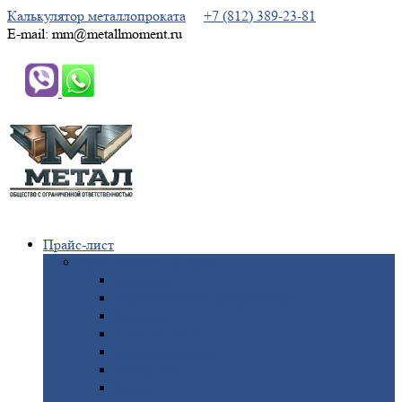
Калькулятор металлопроката
+7 (812) 389-23-81
E-mail: mm@metallmoment.ru
Прайс-лист
Черный
металлопрокат
Арматура
Двутавровая
балка (двутавр)
Квадрат
Круг
стальной
Полоса
стальная
Проволока
Сетка