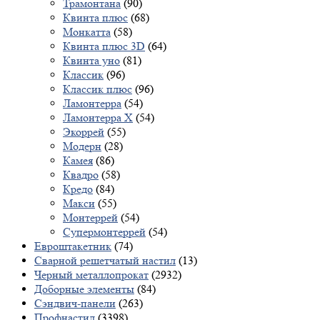
Трамонтана
(90)
Квинта плюс
(68)
Монкатта
(58)
Квинта плюс 3D
(64)
Квинта уно
(81)
Классик
(96)
Классик плюс
(96)
Ламонтерра
(54)
Ламонтерра X
(54)
Экоррей
(55)
Модерн
(28)
Камея
(86)
Квадро
(58)
Кредо
(84)
Макси
(55)
Монтеррей
(54)
Супермонтеррей
(54)
Евроштакетник
(74)
Сварной решетчатый настил
(13)
Черный металлопрокат
(2932)
Доборные элементы
(84)
Сэндвич-панели
(263)
Профнастил
(3398)