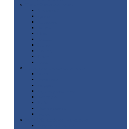
Цветной
металлопрокат
Алюминий
Бронза
Вольфрам
Латунь
Медь
Никель
Олово
Свинец
Титан
Цинк
Нержавеющий
металлопрокат
Лента
Проволока
Квадрат
Круг
нержавеющий
Лист/рулон
Труба
Шестигранник
Диски
ЖБИ
/ Железобетонные изделия
Бордюрный
камень