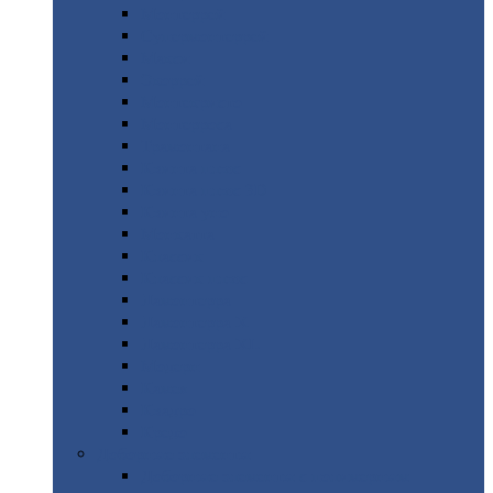
Монтеррей
Супермонтеррей
Макси
Экоррей
Монтекристо
Монтерроса
Трамонтана
Квинта
плюс
Квинта
плюс 3D
Квинта
уно
Монкатта
Классик
Классик
плюс
Ламонтерра
Ламонтерра
X
Ламонтерра
XL
Модерн
Камея
Квадро
Кредо
Доборные
элементы
Доборные
элементы с полимерным