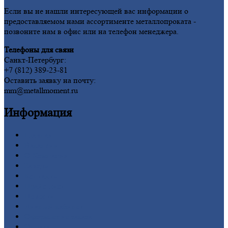
Если вы не нашли интересующей вас информации о
предоставляемом нами ассортименте металлопроката -
позвоните нам в офис или на телефон менеджера.
Телефоны для связи
Санкт-Петербург:
+7 (812) 389-23-81
Оставить заявку на почту:
mm@metallmoment.ru
Информация
Главная
Вакансии
О
Компании
Заводы
Контакты
Прайс-лист
Новости
Личный
кабинет
Оформление
заказа
Оплата