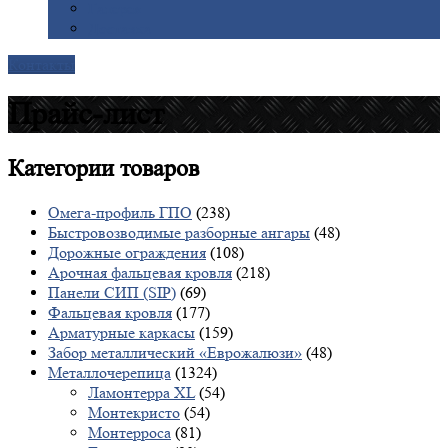
Галерея
Доставка
Контакты
Прайс-лист
Категории
товаров
Омега-профиль ГПО
(238)
Быстровозводимые разборные ангары
(48)
Дорожные ограждения
(108)
Арочная фальцевая кровля
(218)
Панели СИП (SIP)
(69)
Фальцевая кровля
(177)
Арматурные каркасы
(159)
Забор металлический «Еврожалюзи»
(48)
Металлочерепица
(1324)
Ламонтерра XL
(54)
Монтекристо
(54)
Монтерроса
(81)