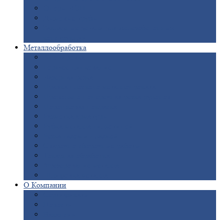
Опоры
ЛЭП
Дымовые
трубы
Закладные
детали для железобетонных
конструкций
Металлообработка
Анодировка
Горячее
цинкование
Лазерная
резка
Правка
плоского металлопроката
Продольно-поперечная
резка рулонов
Порошковая
покраска
Размотка
арматуры
Рубка
металла гильотиной
Резка
газом и плазмой
Сварочно-сборочные
работы
Токарная
обработка
Фрезерование
металла
Шлифовка
металла
О
Компании
Сертификаты
Новости
Вакансии