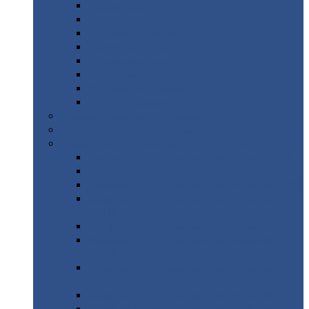
Дорожные
плиты
Каналы
непроходные
Ленточный
фундамент
Лифтовые
шахты
Перемычки
бетонные
Аэродромные
плиты
Фундаментные
блоки
Тепловые
камеры
Авиатехприемка
(РТ приемка)
Арочное
укрытие для конвейеров из профнастила
Профнастил
с нестандартной шириной
Профнастил
с нестандартной шириной С8
Профнастил
с нестандартной шириной С10
Профнастил
с нестандартной шириной СС10
Профнастил
с нестандартной шириной
МП10
Профнастил
с нестандартной шириной С15
Профнастил
с нестандартной шириной
МП18
Профнастил
с нестандартной шириной
МП20
Профнастил
с нестандартной шириной С18