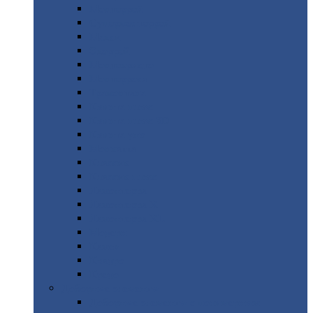
Монтеррей
Супермонтеррей
Макси
Экоррей
Монтекристо
Монтерроса
Трамонтана
Квинта
плюс
Квинта
плюс 3D
Квинта
уно
Монкатта
Классик
Классик
плюс
Ламонтерра
Ламонтерра
X
Ламонтерра
XL
Модерн
Камея
Квадро
Кредо
Доборные
элементы
Доборные
элементы с полимерным