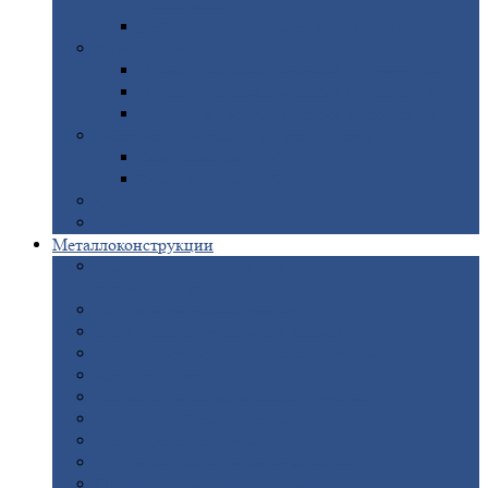
покрытием
Доборные
элементы оцинкованные
Евроштакетник
Штакетник
металлический полукруглый
Штакетник
металлический П-образный
Штакетник
металлический М-образный
Забор
металлический «Еврожалюзи»
Забор
жалюзи — Z
Забор
жалюзи — S
Сантехника
Рельсы
Металлоконструкции
Рамные
конструкции для дорожного
строительства
Быстровозводимые
здания
Металлоконструкции
для мостов
Технологические
металлоконструкции
Козловой
кран
Нестандартные
металлоконструкции
Решетки,
заборы и ограды
Прожекторные
мачты
Изготовление
лестниц из металла
Открытые
крановые эстакады