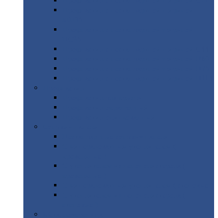
Профнастил
с нестандартной шириной С21
Профнастил
с нестандартной шириной
МП35
Профнастил
с нестандартной шириной
НС35
Профнастил
с нестандартной шириной С44
Профнастил
с нестандартной шириной Н60
Профнастил
с нестандартной шириной Н75
Профнастил
с нестандартной шириной Н114
Профнастил
Профнастил
для крыши
Профнастил
окрашенный
Профнастил
оцинкованный
Сэндвич-панели
Нестандартные
сэндвич панели
С
минераловатным утеплителем (
кровельные )
С
утеплителем из пенополистерола (
кровельные )
С
минераловатным утеплителем ( стеновые )
С
утеплителем из пенополистерола (
стеновые )
Металлочерепица