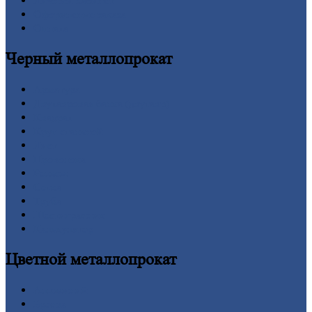
Личный
кабинет
Оформление
заказа
Оплата
Черный
металлопрокат
Арматура
Двутавровая
балка (двутавр)
Квадрат
Круг
стальной
Лист
Проволока
Рельсы
Сетка
Труба
Шестигранник
Калькулятор
Цветной
металлопрокат
Алюминий
Бронза