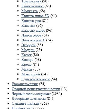
Трамонтана
(90)
Квинта плюс
(68)
Монкатта
(58)
Квинта плюс 3D
(64)
Квинта уно
(81)
Классик
(96)
Классик плюс
(96)
Ламонтерра
(54)
Ламонтерра X
(54)
Экоррей
(55)
Модерн
(28)
Камея
(86)
Квадро
(58)
Кредо
(84)
Макси
(55)
Монтеррей
(54)
Супермонтеррей
(54)
Евроштакетник
(74)
Сварной решетчатый настил
(13)
Черный металлопрокат
(2932)
Доборные элементы
(84)
Сэндвич-панели
(263)
Профнастил
(3398)