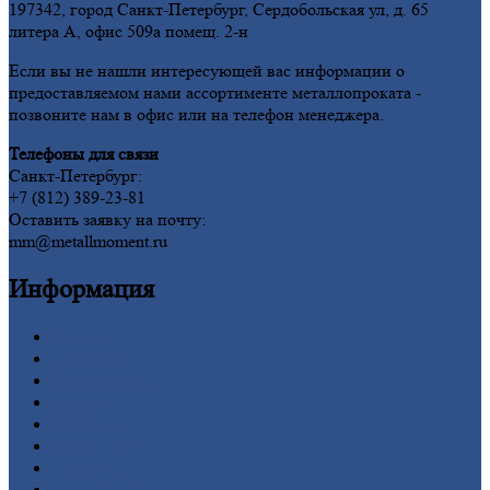
197342, город Санкт-Петербург, Сердобольская ул, д. 65
литера А, офис 509а помещ. 2-н
Если вы не нашли интересующей вас информации о
предоставляемом нами ассортименте металлопроката -
позвоните нам в офис или на телефон менеджера.
Телефоны для связи
Санкт-Петербург:
+7 (812) 389-23-81
Оставить заявку на почту:
mm@metallmoment.ru
Информация
Главная
Вакансии
О
Компании
Заводы
Контакты
Прайс-лист
Новости