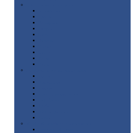
Цветной
металлопрокат
Алюминий
Бронза
Вольфрам
Латунь
Медь
Никель
Олово
Свинец
Титан
Цинк
Нержавеющий
металлопрокат
Лента
Проволока
Квадрат
Круг
нержавеющий
Лист/рулон
Труба
Шестигранник
Диски
ЖБИ
/ Железобетонные изделия
Бордюрный
камень