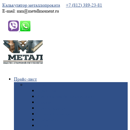
Калькулятор металлопроката
+7 (812) 389-23-81
E-mail: mm@metallmoment.ru
Прайс-лист
Черный
металлопрокат
Арматура
Двутавровая
балка (двутавр)
Квадрат
Круг
стальной
Полоса
стальная
Проволока
Сетка