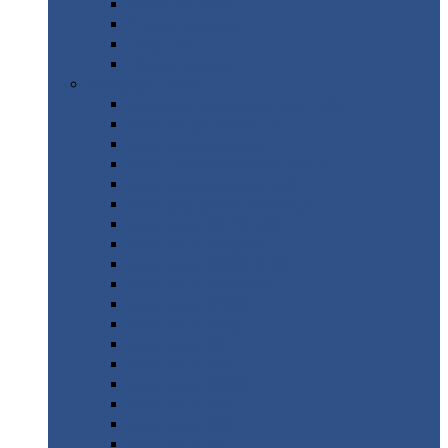
Труба
стальная
Уголок
стальной
Швеллер
Шестигранник
Листовой
прокат
Просечно-вытяжной
лист / ПВЛ
Лист
холоднокатаный
Лист
оцинкованный
Лист
горячекатаный Ст09Г2С
Лист
горячекатаный Ст3
Лист
рифленый: чечевицы
Лист
сталь 10Г2ФБЮ
Лист
сталь 10ХСНД
Лист
сталь 10ХСНД-12
Лист
сталь 12Х1МФ
Лист
сталь 12ХМ
Лист
сталь 16ГС
Лист
сталь 20
Лист
сталь 20К
Лист
сталь 20ЮЧ
Лист
сталь 20Х
Лист
сталь 22К
Лист
сталь 45