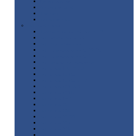
Труба
стальная
Уголок
стальной
Швеллер
Шестигранник
Листовой
прокат
Просечно-вытяжной
лист / ПВЛ
Лист
холоднокатаный
Лист
оцинкованный
Лист
горячекатаный Ст09Г2С
Лист
горячекатаный Ст3
Лист
рифленый: чечевицы
Лист
сталь 10Г2ФБЮ
Лист
сталь 10ХСНД
Лист
сталь 10ХСНД-12
Лист
сталь 12Х1МФ
Лист
сталь 12ХМ
Лист
сталь 16ГС
Лист
сталь 20
Лист
сталь 20К
Лист
сталь 20ЮЧ
Лист
сталь 20Х
Лист
сталь 22К
Лист
сталь 45