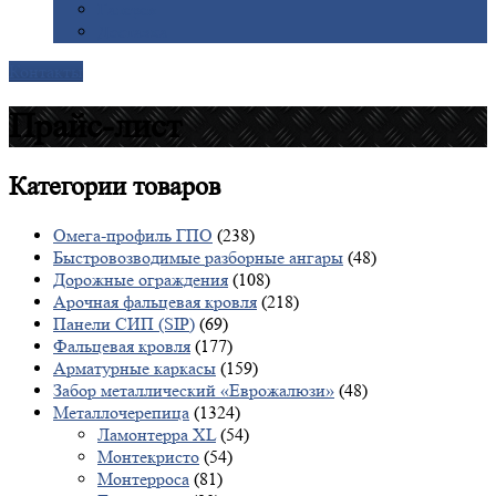
Галерея
Доставка
Контакты
Прайс-лист
Категории
товаров
Омега-профиль ГПО
(238)
Быстровозводимые разборные ангары
(48)
Дорожные ограждения
(108)
Арочная фальцевая кровля
(218)
Панели СИП (SIP)
(69)
Фальцевая кровля
(177)
Арматурные каркасы
(159)
Забор металлический «Еврожалюзи»
(48)
Металлочерепица
(1324)
Ламонтерра XL
(54)
Монтекристо
(54)
Монтерроса
(81)