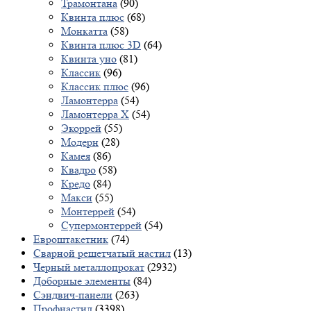
Трамонтана
(90)
Квинта плюс
(68)
Монкатта
(58)
Квинта плюс 3D
(64)
Квинта уно
(81)
Классик
(96)
Классик плюс
(96)
Ламонтерра
(54)
Ламонтерра X
(54)
Экоррей
(55)
Модерн
(28)
Камея
(86)
Квадро
(58)
Кредо
(84)
Макси
(55)
Монтеррей
(54)
Супермонтеррей
(54)
Евроштакетник
(74)
Сварной решетчатый настил
(13)
Черный металлопрокат
(2932)
Доборные элементы
(84)
Сэндвич-панели
(263)
Профнастил
(3398)