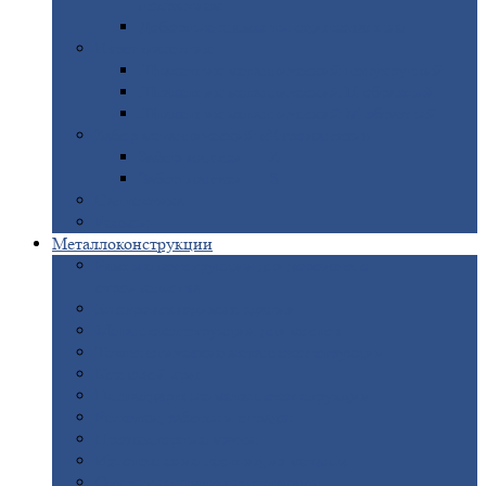
покрытием
Доборные
элементы оцинкованные
Евроштакетник
Штакетник
металлический полукруглый
Штакетник
металлический П-образный
Штакетник
металлический М-образный
Забор
металлический «Еврожалюзи»
Забор
жалюзи — Z
Забор
жалюзи — S
Сантехника
Рельсы
Металлоконструкции
Рамные
конструкции для дорожного
строительства
Быстровозводимые
здания
Металлоконструкции
для мостов
Технологические
металлоконструкции
Козловой
кран
Нестандартные
металлоконструкции
Решетки,
заборы и ограды
Прожекторные
мачты
Изготовление
лестниц из металла
Открытые
крановые эстакады