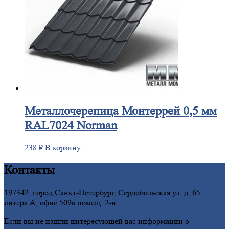
Металлочерепица
Монтеррей 0,5 мм
RAL7024 Norman
238
₽
В корзину
Контакты
197342, город Санкт-Петербург, Сердобольская ул, д. 65
литера А, офис 509а помещ. 2-н
Если вы не нашли интересующей вас информации о