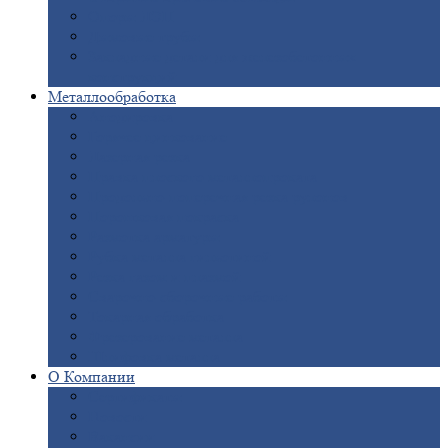
Опоры
ЛЭП
Дымовые
трубы
Закладные
детали для железобетонных
конструкций
Металлообработка
Анодировка
Горячее
цинкование
Лазерная
резка
Правка
плоского металлопроката
Продольно-поперечная
резка рулонов
Порошковая
покраска
Размотка
арматуры
Рубка
металла гильотиной
Резка
газом и плазмой
Сварочно-сборочные
работы
Токарная
обработка
Фрезерование
металла
Шлифовка
металла
О
Компании
Сертификаты
Новости
Вакансии