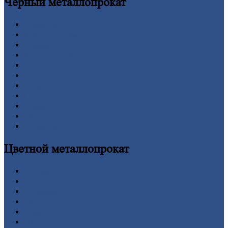
Черный
металлопрокат
Арматура
Двутавровая
балка (двутавр)
Квадрат
Круг
стальной
Лист
Проволока
Рельсы
Сетка
Труба
Шестигранник
Калькулятор
Цветной
металлопрокат
Алюминий
Бронза
Вольфрам
Латунь
Медь
Никель