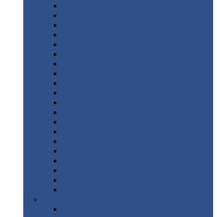
Монтеррей
Супермонтеррей
Макси
Экоррей
Монтекристо
Монтерроса
Трамонтана
Квинта
плюс
Квинта
плюс 3D
Квинта
уно
Монкатта
Классик
Классик
плюс
Ламонтерра
Ламонтерра
X
Ламонтерра
XL
Модерн
Камея
Квадро
Кредо
Доборные
элементы
Доборные
элементы с полимерным