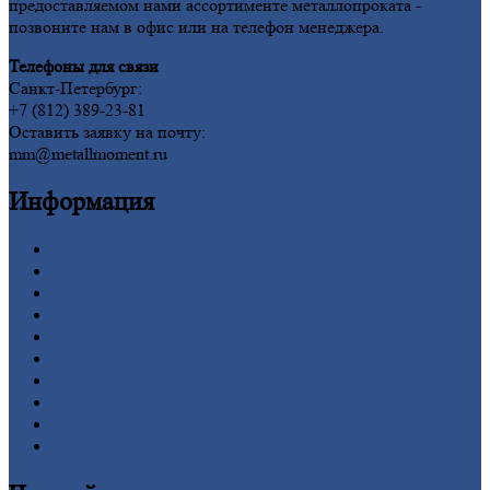
предоставляемом нами ассортименте металлопроката -
позвоните нам в офис или на телефон менеджера.
Телефоны для связи
Санкт-Петербург:
+7 (812) 389-23-81
Оставить заявку на почту:
mm@metallmoment.ru
Информация
Главная
Вакансии
О
Компании
Заводы
Контакты
Прайс-лист
Новости
Личный
кабинет
Оформление
заказа
Оплата