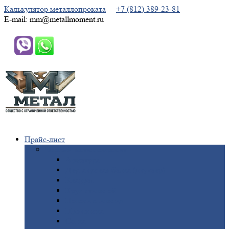
Калькулятор металлопроката
+7 (812) 389-23-81
E-mail: mm@metallmoment.ru
Прайс-лист
Черный
металлопрокат
Арматура
Двутавровая
балка (двутавр)
Квадрат
Круг
стальной
Полоса
стальная
Проволока
Сетка