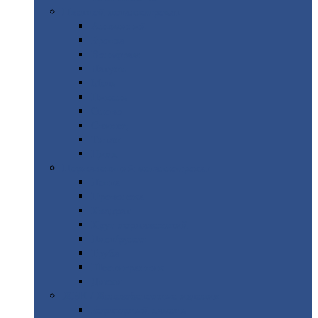
Цветной
металлопрокат
Алюминий
Бронза
Вольфрам
Латунь
Медь
Никель
Олово
Свинец
Титан
Цинк
Нержавеющий
металлопрокат
Лента
Проволока
Квадрат
Круг
нержавеющий
Лист/рулон
Труба
Шестигранник
Диски
ЖБИ
/ Железобетонные изделия
Бордюрный
камень