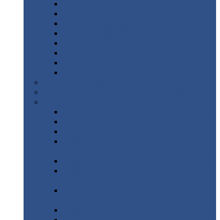
Дорожные
плиты
Каналы
непроходные
Ленточный
фундамент
Лифтовые
шахты
Перемычки
бетонные
Аэродромные
плиты
Фундаментные
блоки
Тепловые
камеры
Авиатехприемка
(РТ приемка)
Арочное
укрытие для конвейеров из профнастила
Профнастил
с нестандартной шириной
Профнастил
с нестандартной шириной С8
Профнастил
с нестандартной шириной С10
Профнастил
с нестандартной шириной СС10
Профнастил
с нестандартной шириной
МП10
Профнастил
с нестандартной шириной С15
Профнастил
с нестандартной шириной
МП18
Профнастил
с нестандартной шириной
МП20
Профнастил
с нестандартной шириной С18