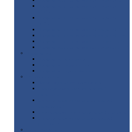
Профнастил
с нестандартной шириной С21
Профнастил
с нестандартной шириной
МП35
Профнастил
с нестандартной шириной
НС35
Профнастил
с нестандартной шириной С44
Профнастил
с нестандартной шириной Н60
Профнастил
с нестандартной шириной Н75
Профнастил
с нестандартной шириной Н114
Профнастил
Профнастил
для крыши
Профнастил
окрашенный
Профнастил
оцинкованный
Сэндвич-панели
Нестандартные
сэндвич панели
С
минераловатным утеплителем (
кровельные )
С
утеплителем из пенополистерола (
кровельные )
С
минераловатным утеплителем ( стеновые )
С
утеплителем из пенополистерола (
стеновые )
Металлочерепица