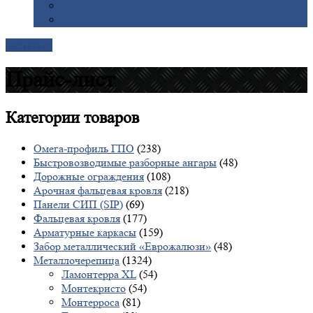
Галерея
Доставка
Контакты
Прайс-лист
Категории
товаров
Омега-профиль ГПО
(238)
Быстровозводимые разборные ангары
(48)
Дорожные ограждения
(108)
Арочная фальцевая кровля
(218)
Панели СИП (SIP)
(69)
Фальцевая кровля
(177)
Арматурные каркасы
(159)
Забор металлический «Еврожалюзи»
(48)
Металлочерепица
(1324)
Ламонтерра XL
(54)
Монтекристо
(54)
Монтерроса
(81)