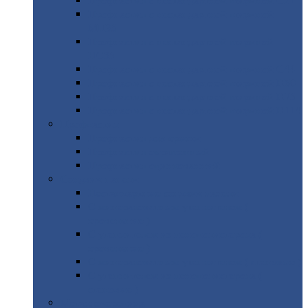
Профнастил
с нестандартной шириной С21
Профнастил
с нестандартной шириной
МП35
Профнастил
с нестандартной шириной
НС35
Профнастил
с нестандартной шириной С44
Профнастил
с нестандартной шириной Н60
Профнастил
с нестандартной шириной Н75
Профнастил
с нестандартной шириной Н114
Профнастил
Профнастил
для крыши
Профнастил
окрашенный
Профнастил
оцинкованный
Сэндвич-панели
Нестандартные
сэндвич панели
С
минераловатным утеплителем (
кровельные )
С
утеплителем из пенополистерола (
кровельные )
С
минераловатным утеплителем ( стеновые )
С
утеплителем из пенополистерола (
стеновые )
Металлочерепица