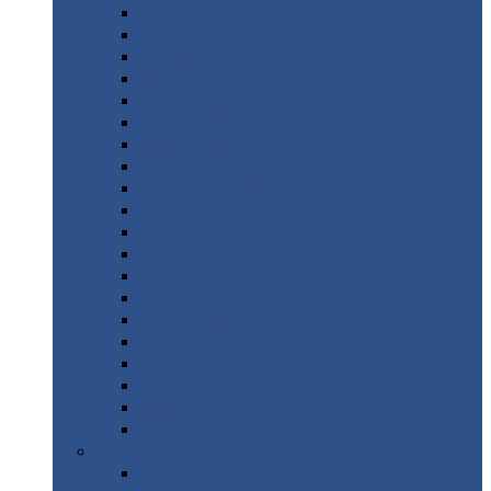
Монтеррей
Супермонтеррей
Макси
Экоррей
Монтекристо
Монтерроса
Трамонтана
Квинта
плюс
Квинта
плюс 3D
Квинта
уно
Монкатта
Классик
Классик
плюс
Ламонтерра
Ламонтерра
X
Ламонтерра
XL
Модерн
Камея
Квадро
Кредо
Доборные
элементы
Доборные
элементы с полимерным