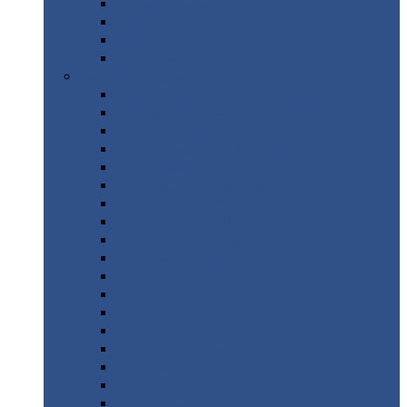
Труба
стальная
Уголок
стальной
Швеллер
Шестигранник
Листовой
прокат
Просечно-вытяжной
лист / ПВЛ
Лист
холоднокатаный
Лист
оцинкованный
Лист
горячекатаный Ст09Г2С
Лист
горячекатаный Ст3
Лист
рифленый: чечевицы
Лист
сталь 10Г2ФБЮ
Лист
сталь 10ХСНД
Лист
сталь 10ХСНД-12
Лист
сталь 12Х1МФ
Лист
сталь 12ХМ
Лист
сталь 16ГС
Лист
сталь 20
Лист
сталь 20К
Лист
сталь 20ЮЧ
Лист
сталь 20Х
Лист
сталь 22К
Лист
сталь 45