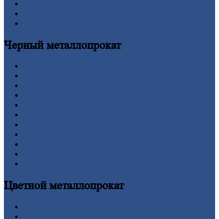
Личный
кабинет
Оформление
заказа
Оплата
Черный
металлопрокат
Арматура
Двутавровая
балка (двутавр)
Квадрат
Круг
стальной
Лист
Проволока
Рельсы
Сетка
Труба
Шестигранник
Калькулятор
Цветной
металлопрокат
Алюминий
Бронза