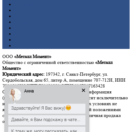
Вольфрам
Латунь
Медь
Никель
Олово
Свинец
Титан
Цинк
ООО
«Металл Момент»
Общество с ограниченной ответственностью
«Металл
Момент»
Юридический адрес:
197342, г. Санкт-Петербург, ул.
Сердобольская, дом 65, литер А, помещение 707-712Н, ИНН
7814646533 КПП 781401001 ОГРН 1167847163428
Анна
Обращаем Ваше внимание на то, что вся информация
(включая цены) на этом интернет-сайте носит исключительно
информационный характер, и ни при каких условиях не
Здравствуйте! Я Вас вижу)
является публичной офертой, определяемой положениями
статьи 437 Гражданского кодекса РФ". Розничная продажа
Давайте, я Вам подскажу в чате...
осуществляется от 15 000 рублей.
К тому же, могу рассказать, как