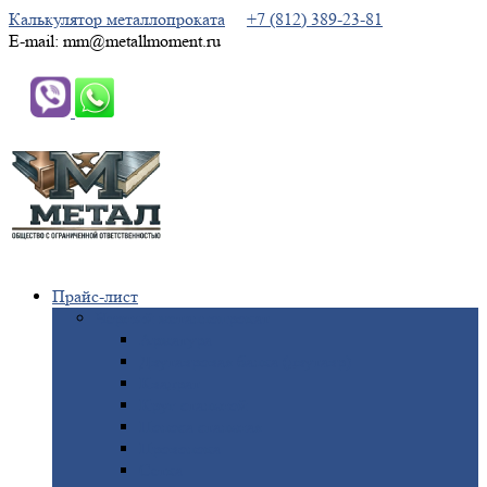
Калькулятор металлопроката
+7 (812) 389-23-81
E-mail: mm@metallmoment.ru
Прайс-лист
Черный
металлопрокат
Арматура
Двутавровая
балка (двутавр)
Квадрат
Круг
стальной
Полоса
стальная
Проволока
Сетка