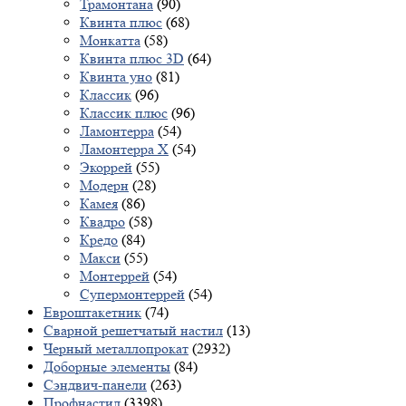
Трамонтана
(90)
Квинта плюс
(68)
Монкатта
(58)
Квинта плюс 3D
(64)
Квинта уно
(81)
Классик
(96)
Классик плюс
(96)
Ламонтерра
(54)
Ламонтерра X
(54)
Экоррей
(55)
Модерн
(28)
Камея
(86)
Квадро
(58)
Кредо
(84)
Макси
(55)
Монтеррей
(54)
Супермонтеррей
(54)
Евроштакетник
(74)
Сварной решетчатый настил
(13)
Черный металлопрокат
(2932)
Доборные элементы
(84)
Сэндвич-панели
(263)
Профнастил
(3398)