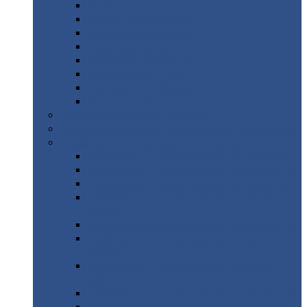
Дорожные
плиты
Каналы
непроходные
Ленточный
фундамент
Лифтовые
шахты
Перемычки
бетонные
Аэродромные
плиты
Фундаментные
блоки
Тепловые
камеры
Авиатехприемка
(РТ приемка)
Арочное
укрытие для конвейеров из профнастила
Профнастил
с нестандартной шириной
Профнастил
с нестандартной шириной С8
Профнастил
с нестандартной шириной С10
Профнастил
с нестандартной шириной СС10
Профнастил
с нестандартной шириной
МП10
Профнастил
с нестандартной шириной С15
Профнастил
с нестандартной шириной
МП18
Профнастил
с нестандартной шириной
МП20
Профнастил
с нестандартной шириной С18