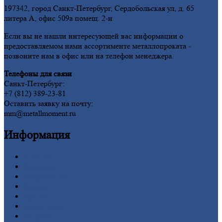
197342, город Санкт-Петербург, Сердобольская ул, д. 65
литера А, офис 509а помещ. 2-н
Если вы не нашли интересующей вас информации о
предоставляемом нами ассортименте металлопроката -
позвоните нам в офис или на телефон менеджера.
Телефоны для связи
Санкт-Петербург:
+7 (812) 389-23-81
Оставить заявку на почту:
mm@metallmoment.ru
Информация
Главная
Вакансии
О
Компании
Заводы
Контакты
Прайс-лист
Новости