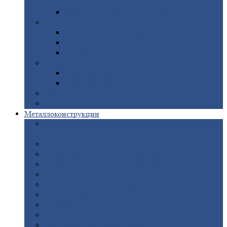
покрытием
Доборные
элементы оцинкованные
Евроштакетник
Штакетник
металлический полукруглый
Штакетник
металлический П-образный
Штакетник
металлический М-образный
Забор
металлический «Еврожалюзи»
Забор
жалюзи — Z
Забор
жалюзи — S
Сантехника
Рельсы
Металлоконструкции
Рамные
конструкции для дорожного
строительства
Быстровозводимые
здания
Металлоконструкции
для мостов
Технологические
металлоконструкции
Козловой
кран
Нестандартные
металлоконструкции
Решетки,
заборы и ограды
Прожекторные
мачты
Изготовление
лестниц из металла
Открытые
крановые эстакады