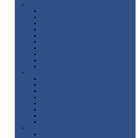
Цветной
металлопрокат
Алюминий
Бронза
Вольфрам
Латунь
Медь
Никель
Олово
Свинец
Титан
Цинк
Нержавеющий
металлопрокат
Лента
Проволока
Квадрат
Круг
нержавеющий
Лист/рулон
Труба
Шестигранник
Диски
ЖБИ
/ Железобетонные изделия
Бордюрный
камень