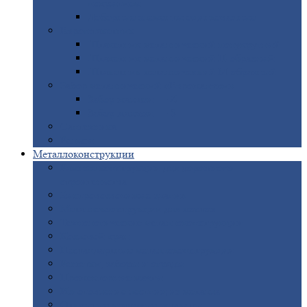
покрытием
Доборные
элементы оцинкованные
Евроштакетник
Штакетник
металлический полукруглый
Штакетник
металлический П-образный
Штакетник
металлический М-образный
Забор
металлический «Еврожалюзи»
Забор
жалюзи — Z
Забор
жалюзи — S
Сантехника
Рельсы
Металлоконструкции
Рамные
конструкции для дорожного
строительства
Быстровозводимые
здания
Металлоконструкции
для мостов
Технологические
металлоконструкции
Козловой
кран
Нестандартные
металлоконструкции
Решетки,
заборы и ограды
Прожекторные
мачты
Изготовление
лестниц из металла
Открытые
крановые эстакады