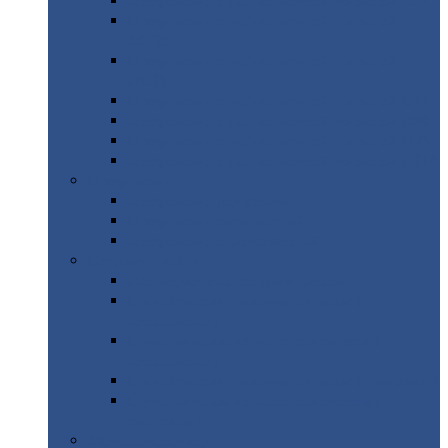
Профнастил
с нестандартной шириной С21
Профнастил
с нестандартной шириной
МП35
Профнастил
с нестандартной шириной
НС35
Профнастил
с нестандартной шириной С44
Профнастил
с нестандартной шириной Н60
Профнастил
с нестандартной шириной Н75
Профнастил
с нестандартной шириной Н114
Профнастил
Профнастил
для крыши
Профнастил
окрашенный
Профнастил
оцинкованный
Сэндвич-панели
Нестандартные
сэндвич панели
С
минераловатным утеплителем (
кровельные )
С
утеплителем из пенополистерола (
кровельные )
С
минераловатным утеплителем ( стеновые )
С
утеплителем из пенополистерола (
стеновые )
Металлочерепица