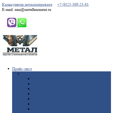
Калькулятор металлопроката
+7 (812) 389-23-81
E-mail: mm@metallmoment.ru
Прайс-лист
Черный
металлопрокат
Арматура
Двутавровая
балка (двутавр)
Квадрат
Круг
стальной
Полоса
стальная
Проволока
Сетка