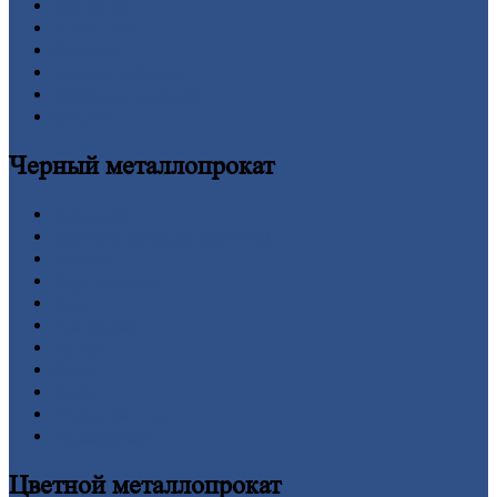
Контакты
Прайс-лист
Новости
Личный
кабинет
Оформление
заказа
Оплата
Черный
металлопрокат
Арматура
Двутавровая
балка (двутавр)
Квадрат
Круг
стальной
Лист
Проволока
Рельсы
Сетка
Труба
Шестигранник
Калькулятор
Цветной
металлопрокат