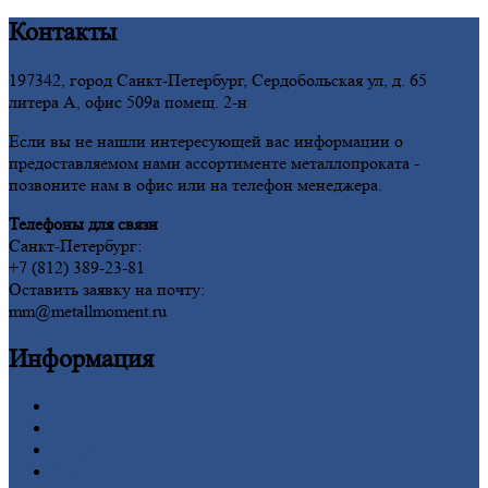
Контакты
197342, город Санкт-Петербург, Сердобольская ул, д. 65
литера А, офис 509а помещ. 2-н
Если вы не нашли интересующей вас информации о
предоставляемом нами ассортименте металлопроката -
позвоните нам в офис или на телефон менеджера.
Телефоны для связи
Санкт-Петербург:
+7 (812) 389-23-81
Оставить заявку на почту:
mm@metallmoment.ru
Информация
Главная
Вакансии
О
Компании
Заводы