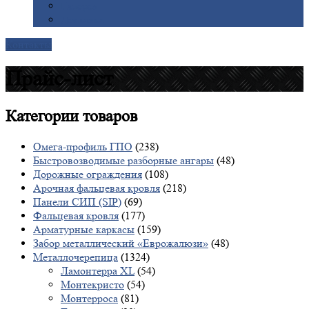
Галерея
Доставка
Контакты
Прайс-лист
Категории
товаров
Омега-профиль ГПО
(238)
Быстровозводимые разборные ангары
(48)
Дорожные ограждения
(108)
Арочная фальцевая кровля
(218)
Панели СИП (SIP)
(69)
Фальцевая кровля
(177)
Арматурные каркасы
(159)
Забор металлический «Еврожалюзи»
(48)
Металлочерепица
(1324)
Ламонтерра XL
(54)
Монтекристо
(54)
Монтерроса
(81)