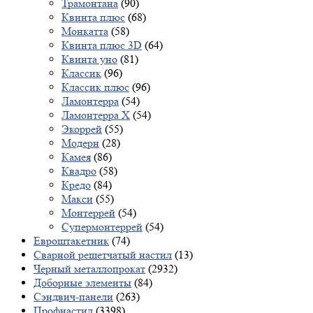
Трамонтана
(90)
Квинта плюс
(68)
Монкатта
(58)
Квинта плюс 3D
(64)
Квинта уно
(81)
Классик
(96)
Классик плюс
(96)
Ламонтерра
(54)
Ламонтерра X
(54)
Экоррей
(55)
Модерн
(28)
Камея
(86)
Квадро
(58)
Кредо
(84)
Макси
(55)
Монтеррей
(54)
Супермонтеррей
(54)
Евроштакетник
(74)
Сварной решетчатый настил
(13)
Черный металлопрокат
(2932)
Доборные элементы
(84)
Сэндвич-панели
(263)
Профнастил
(3398)