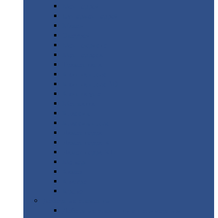
Монтеррей
Супермонтеррей
Макси
Экоррей
Монтекристо
Монтерроса
Трамонтана
Квинта
плюс
Квинта
плюс 3D
Квинта
уно
Монкатта
Классик
Классик
плюс
Ламонтерра
Ламонтерра
X
Ламонтерра
XL
Модерн
Камея
Квадро
Кредо
Доборные
элементы
Доборные
элементы с полимерным