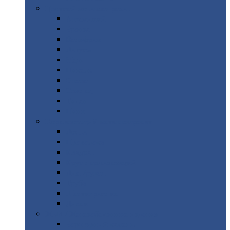
Цветной
металлопрокат
Алюминий
Бронза
Вольфрам
Латунь
Медь
Никель
Олово
Свинец
Титан
Цинк
Нержавеющий
металлопрокат
Лента
Проволока
Квадрат
Круг
нержавеющий
Лист/рулон
Труба
Шестигранник
Диски
ЖБИ
/ Железобетонные изделия
Бордюрный
камень