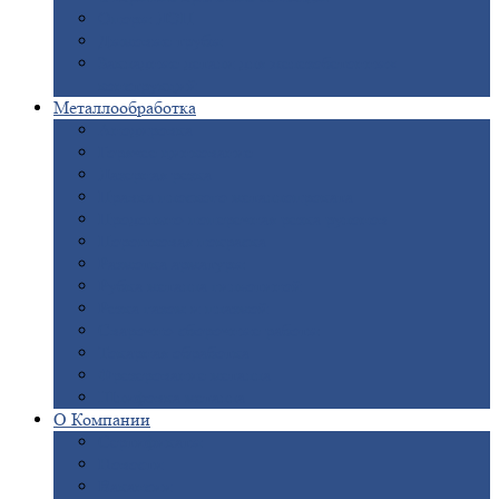
Опоры
ЛЭП
Дымовые
трубы
Закладные
детали для железобетонных
конструкций
Металлообработка
Анодировка
Горячее
цинкование
Лазерная
резка
Правка
плоского металлопроката
Продольно-поперечная
резка рулонов
Порошковая
покраска
Размотка
арматуры
Рубка
металла гильотиной
Резка
газом и плазмой
Сварочно-сборочные
работы
Токарная
обработка
Фрезерование
металла
Шлифовка
металла
О
Компании
Сертификаты
Новости
Вакансии