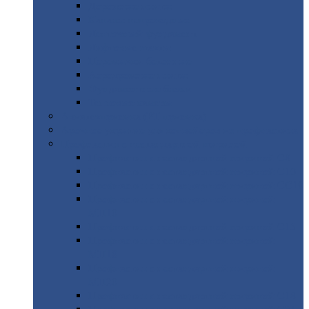
Дорожные
плиты
Каналы
непроходные
Ленточный
фундамент
Лифтовые
шахты
Перемычки
бетонные
Аэродромные
плиты
Фундаментные
блоки
Тепловые
камеры
Авиатехприемка
(РТ приемка)
Арочное
укрытие для конвейеров из профнастила
Профнастил
с нестандартной шириной
Профнастил
с нестандартной шириной С8
Профнастил
с нестандартной шириной С10
Профнастил
с нестандартной шириной СС10
Профнастил
с нестандартной шириной
МП10
Профнастил
с нестандартной шириной С15
Профнастил
с нестандартной шириной
МП18
Профнастил
с нестандартной шириной
МП20
Профнастил
с нестандартной шириной С18