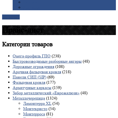
Галерея
Доставка
Контакты
Прайс-лист
Категории
товаров
Омега-профиль ГПО
(238)
Быстровозводимые разборные ангары
(48)
Дорожные ограждения
(108)
Арочная фальцевая кровля
(218)
Панели СИП (SIP)
(69)
Фальцевая кровля
(177)
Арматурные каркасы
(159)
Забор металлический «Еврожалюзи»
(48)
Металлочерепица
(1324)
Ламонтерра XL
(54)
Монтекристо
(54)
Монтерроса
(81)