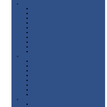
Цветной
металлопрокат
Алюминий
Бронза
Вольфрам
Латунь
Медь
Никель
Олово
Свинец
Титан
Цинк
Нержавеющий
металлопрокат
Лента
Проволока
Квадрат
Круг
нержавеющий
Лист/рулон
Труба
Шестигранник
Диски
ЖБИ
/ Железобетонные изделия
Бордюрный
камень