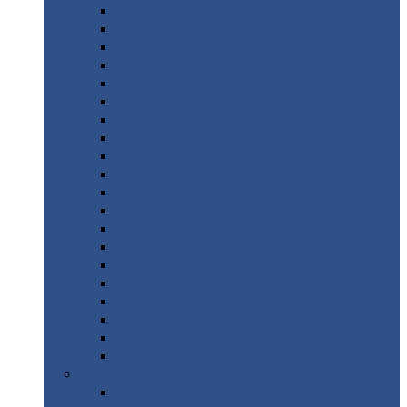
Монтеррей
Супермонтеррей
Макси
Экоррей
Монтекристо
Монтерроса
Трамонтана
Квинта
плюс
Квинта
плюс 3D
Квинта
уно
Монкатта
Классик
Классик
плюс
Ламонтерра
Ламонтерра
X
Ламонтерра
XL
Модерн
Камея
Квадро
Кредо
Доборные
элементы
Доборные
элементы с полимерным