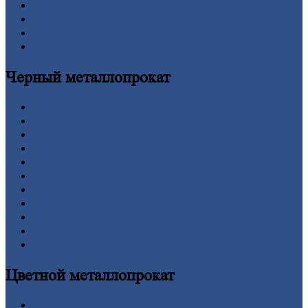
Новости
Личный
кабинет
Оформление
заказа
Оплата
Черный
металлопрокат
Арматура
Двутавровая
балка (двутавр)
Квадрат
Круг
стальной
Лист
Проволока
Рельсы
Сетка
Труба
Шестигранник
Калькулятор
Цветной
металлопрокат
Алюминий