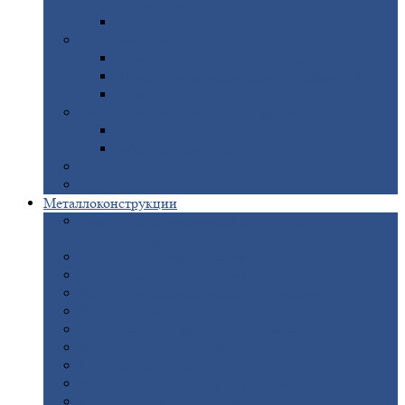
покрытием
Доборные
элементы оцинкованные
Евроштакетник
Штакетник
металлический полукруглый
Штакетник
металлический П-образный
Штакетник
металлический М-образный
Забор
металлический «Еврожалюзи»
Забор
жалюзи — Z
Забор
жалюзи — S
Сантехника
Рельсы
Металлоконструкции
Рамные
конструкции для дорожного
строительства
Быстровозводимые
здания
Металлоконструкции
для мостов
Технологические
металлоконструкции
Козловой
кран
Нестандартные
металлоконструкции
Решетки,
заборы и ограды
Прожекторные
мачты
Изготовление
лестниц из металла
Открытые
крановые эстакады