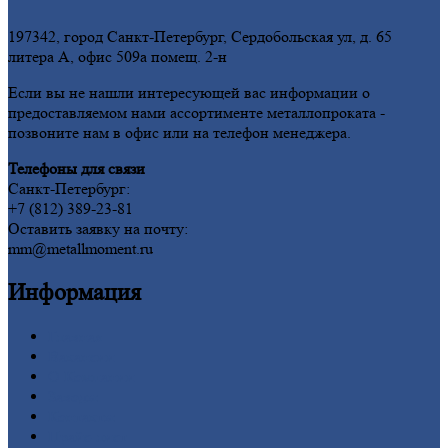
197342, город Санкт-Петербург, Сердобольская ул, д. 65
литера А, офис 509а помещ. 2-н
Если вы не нашли интересующей вас информации о
предоставляемом нами ассортименте металлопроката -
позвоните нам в офис или на телефон менеджера.
Телефоны для связи
Санкт-Петербург:
+7 (812) 389-23-81
Оставить заявку на почту:
mm@metallmoment.ru
Информация
Главная
Вакансии
О
Компании
Заводы
Контакты
Прайс-лист