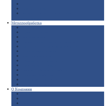
Опоры
ЛЭП
Дымовые
трубы
Закладные
детали для железобетонных
конструкций
Металлообработка
Анодировка
Горячее
цинкование
Лазерная
резка
Правка
плоского металлопроката
Продольно-поперечная
резка рулонов
Порошковая
покраска
Размотка
арматуры
Рубка
металла гильотиной
Резка
газом и плазмой
Сварочно-сборочные
работы
Токарная
обработка
Фрезерование
металла
Шлифовка
металла
О
Компании
Сертификаты
Новости
Вакансии