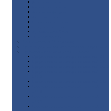
Дорожные
плиты
Каналы
непроходные
Ленточный
фундамент
Лифтовые
шахты
Перемычки
бетонные
Аэродромные
плиты
Фундаментные
блоки
Тепловые
камеры
Авиатехприемка
(РТ приемка)
Арочное
укрытие для конвейеров из профнастила
Профнастил
с нестандартной шириной
Профнастил
с нестандартной шириной С8
Профнастил
с нестандартной шириной С10
Профнастил
с нестандартной шириной СС10
Профнастил
с нестандартной шириной
МП10
Профнастил
с нестандартной шириной С15
Профнастил
с нестандартной шириной
МП18
Профнастил
с нестандартной шириной
МП20
Профнастил
с нестандартной шириной С18