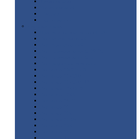
Труба
стальная
Уголок
стальной
Швеллер
Шестигранник
Листовой
прокат
Просечно-вытяжной
лист / ПВЛ
Лист
холоднокатаный
Лист
оцинкованный
Лист
горячекатаный Ст09Г2С
Лист
горячекатаный Ст3
Лист
рифленый: чечевицы
Лист
сталь 10Г2ФБЮ
Лист
сталь 10ХСНД
Лист
сталь 10ХСНД-12
Лист
сталь 12Х1МФ
Лист
сталь 12ХМ
Лист
сталь 16ГС
Лист
сталь 20
Лист
сталь 20К
Лист
сталь 20ЮЧ
Лист
сталь 20Х
Лист
сталь 22К
Лист
сталь 45