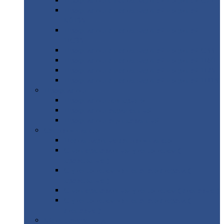
Профнастил
с нестандартной шириной С21
Профнастил
с нестандартной шириной
МП35
Профнастил
с нестандартной шириной
НС35
Профнастил
с нестандартной шириной С44
Профнастил
с нестандартной шириной Н60
Профнастил
с нестандартной шириной Н75
Профнастил
с нестандартной шириной Н114
Профнастил
Профнастил
для крыши
Профнастил
окрашенный
Профнастил
оцинкованный
Сэндвич-панели
Нестандартные
сэндвич панели
С
минераловатным утеплителем (
кровельные )
С
утеплителем из пенополистерола (
кровельные )
С
минераловатным утеплителем ( стеновые )
С
утеплителем из пенополистерола (
стеновые )
Металлочерепица