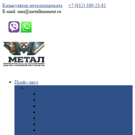
Калькулятор металлопроката
+7 (812) 389-23-81
E-mail: mm@metallmoment.ru
Прайс-лист
Черный
металлопрокат
Арматура
Двутавровая
балка (двутавр)
Квадрат
Круг
стальной
Полоса
стальная
Проволока
Сетка