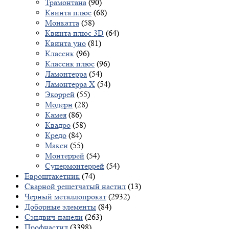
Трамонтана
(90)
Квинта плюс
(68)
Монкатта
(58)
Квинта плюс 3D
(64)
Квинта уно
(81)
Классик
(96)
Классик плюс
(96)
Ламонтерра
(54)
Ламонтерра X
(54)
Экоррей
(55)
Модерн
(28)
Камея
(86)
Квадро
(58)
Кредо
(84)
Макси
(55)
Монтеррей
(54)
Супермонтеррей
(54)
Евроштакетник
(74)
Сварной решетчатый настил
(13)
Черный металлопрокат
(2932)
Доборные элементы
(84)
Сэндвич-панели
(263)
Профнастил
(3398)