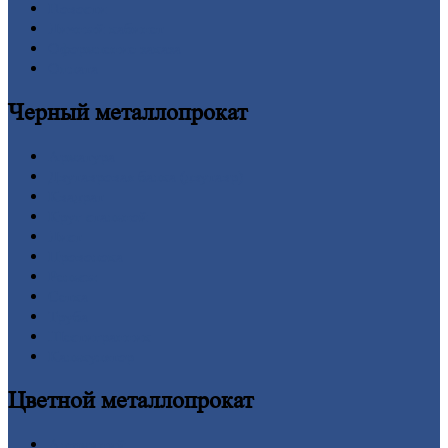
Новости
Личный
кабинет
Оформление
заказа
Оплата
Черный
металлопрокат
Арматура
Двутавровая
балка (двутавр)
Квадрат
Круг
стальной
Лист
Проволока
Рельсы
Сетка
Труба
Шестигранник
Калькулятор
Цветной
металлопрокат
Алюминий