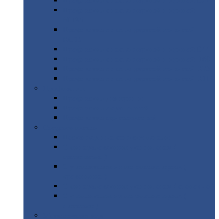
Профнастил
с нестандартной шириной С21
Профнастил
с нестандартной шириной
МП35
Профнастил
с нестандартной шириной
НС35
Профнастил
с нестандартной шириной С44
Профнастил
с нестандартной шириной Н60
Профнастил
с нестандартной шириной Н75
Профнастил
с нестандартной шириной Н114
Профнастил
Профнастил
для крыши
Профнастил
окрашенный
Профнастил
оцинкованный
Сэндвич-панели
Нестандартные
сэндвич панели
С
минераловатным утеплителем (
кровельные )
С
утеплителем из пенополистерола (
кровельные )
С
минераловатным утеплителем ( стеновые )
С
утеплителем из пенополистерола (
стеновые )
Металлочерепица