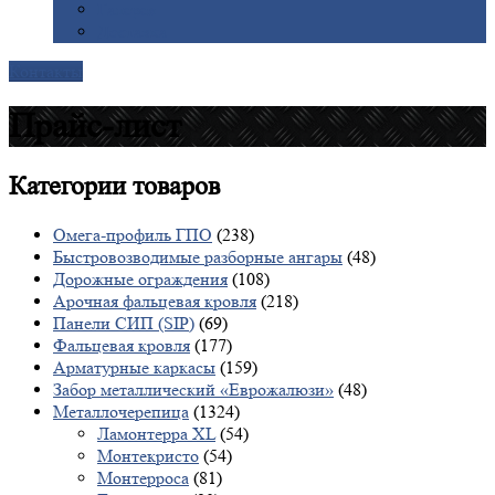
Галерея
Доставка
Контакты
Прайс-лист
Категории
товаров
Омега-профиль ГПО
(238)
Быстровозводимые разборные ангары
(48)
Дорожные ограждения
(108)
Арочная фальцевая кровля
(218)
Панели СИП (SIP)
(69)
Фальцевая кровля
(177)
Арматурные каркасы
(159)
Забор металлический «Еврожалюзи»
(48)
Металлочерепица
(1324)
Ламонтерра XL
(54)
Монтекристо
(54)
Монтерроса
(81)