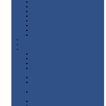
Дорожные
плиты
Каналы
непроходные
Ленточный
фундамент
Лифтовые
шахты
Перемычки
бетонные
Аэродромные
плиты
Фундаментные
блоки
Тепловые
камеры
Авиатехприемка
(РТ приемка)
Арочное
укрытие для конвейеров из профнастила
Профнастил
с нестандартной шириной
Профнастил
с нестандартной шириной С8
Профнастил
с нестандартной шириной С10
Профнастил
с нестандартной шириной СС10
Профнастил
с нестандартной шириной
МП10
Профнастил
с нестандартной шириной С15
Профнастил
с нестандартной шириной
МП18
Профнастил
с нестандартной шириной
МП20
Профнастил
с нестандартной шириной С18