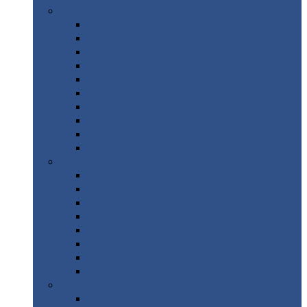
Цветной
металлопрокат
Алюминий
Бронза
Вольфрам
Латунь
Медь
Никель
Олово
Свинец
Титан
Цинк
Нержавеющий
металлопрокат
Лента
Проволока
Квадрат
Круг
нержавеющий
Лист/рулон
Труба
Шестигранник
Диски
ЖБИ
/ Железобетонные изделия
Бордюрный
камень