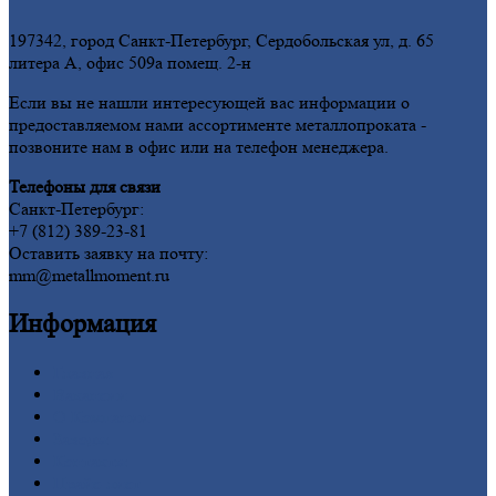
197342, город Санкт-Петербург, Сердобольская ул, д. 65
литера А, офис 509а помещ. 2-н
Если вы не нашли интересующей вас информации о
предоставляемом нами ассортименте металлопроката -
позвоните нам в офис или на телефон менеджера.
Телефоны для связи
Санкт-Петербург:
+7 (812) 389-23-81
Оставить заявку на почту:
mm@metallmoment.ru
Информация
Главная
Вакансии
О
Компании
Заводы
Контакты
Прайс-лист