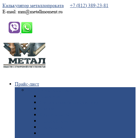
Калькулятор металлопроката
+7 (812) 389-23-81
E-mail: mm@metallmoment.ru
Прайс-лист
Черный
металлопрокат
Арматура
Двутавровая
балка (двутавр)
Квадрат
Круг
стальной
Полоса
стальная
Проволока
Сетка