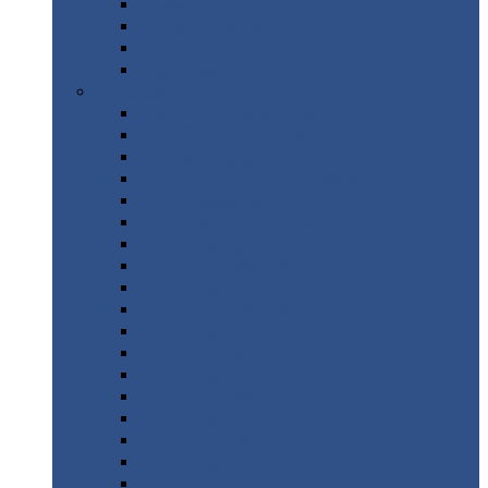
Труба
стальная
Уголок
стальной
Швеллер
Шестигранник
Листовой
прокат
Просечно-вытяжной
лист / ПВЛ
Лист
холоднокатаный
Лист
оцинкованный
Лист
горячекатаный Ст09Г2С
Лист
горячекатаный Ст3
Лист
рифленый: чечевицы
Лист
сталь 10Г2ФБЮ
Лист
сталь 10ХСНД
Лист
сталь 10ХСНД-12
Лист
сталь 12Х1МФ
Лист
сталь 12ХМ
Лист
сталь 16ГС
Лист
сталь 20
Лист
сталь 20К
Лист
сталь 20ЮЧ
Лист
сталь 20Х
Лист
сталь 22К
Лист
сталь 45