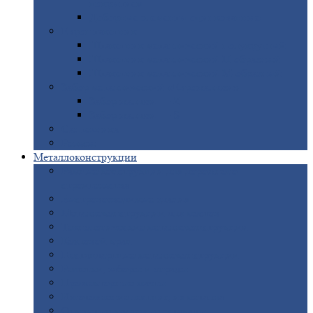
покрытием
Доборные
элементы оцинкованные
Евроштакетник
Штакетник
металлический полукруглый
Штакетник
металлический П-образный
Штакетник
металлический М-образный
Забор
металлический «Еврожалюзи»
Забор
жалюзи — Z
Забор
жалюзи — S
Сантехника
Рельсы
Металлоконструкции
Рамные
конструкции для дорожного
строительства
Быстровозводимые
здания
Металлоконструкции
для мостов
Технологические
металлоконструкции
Козловой
кран
Нестандартные
металлоконструкции
Решетки,
заборы и ограды
Прожекторные
мачты
Изготовление
лестниц из металла
Открытые
крановые эстакады