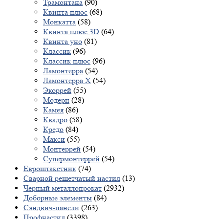
Трамонтана
(90)
Квинта плюс
(68)
Монкатта
(58)
Квинта плюс 3D
(64)
Квинта уно
(81)
Классик
(96)
Классик плюс
(96)
Ламонтерра
(54)
Ламонтерра X
(54)
Экоррей
(55)
Модерн
(28)
Камея
(86)
Квадро
(58)
Кредо
(84)
Макси
(55)
Монтеррей
(54)
Супермонтеррей
(54)
Евроштакетник
(74)
Сварной решетчатый настил
(13)
Черный металлопрокат
(2932)
Доборные элементы
(84)
Сэндвич-панели
(263)
Профнастил
(3398)