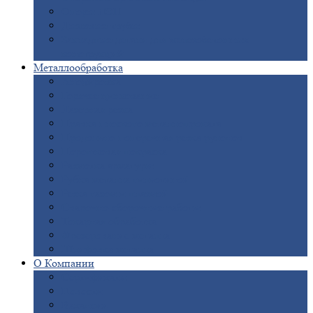
Опоры
ЛЭП
Дымовые
трубы
Закладные
детали для железобетонных
конструкций
Металлообработка
Анодировка
Горячее
цинкование
Лазерная
резка
Правка
плоского металлопроката
Продольно-поперечная
резка рулонов
Порошковая
покраска
Размотка
арматуры
Рубка
металла гильотиной
Резка
газом и плазмой
Сварочно-сборочные
работы
Токарная
обработка
Фрезерование
металла
Шлифовка
металла
О
Компании
Сертификаты
Новости
Вакансии