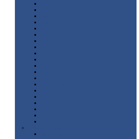
Монтеррей
Супермонтеррей
Макси
Экоррей
Монтекристо
Монтерроса
Трамонтана
Квинта
плюс
Квинта
плюс 3D
Квинта
уно
Монкатта
Классик
Классик
плюс
Ламонтерра
Ламонтерра
X
Ламонтерра
XL
Модерн
Камея
Квадро
Кредо
Доборные
элементы
Доборные
элементы с полимерным