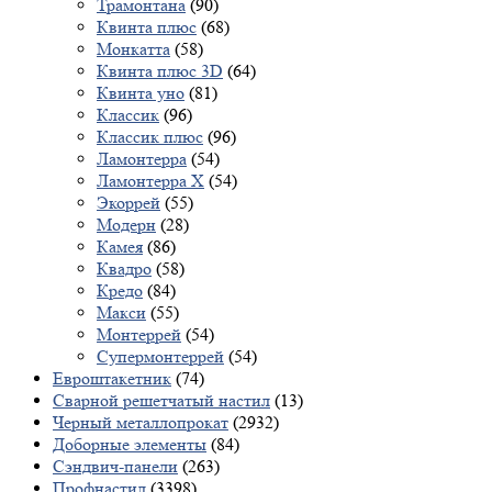
Трамонтана
(90)
Квинта плюс
(68)
Монкатта
(58)
Квинта плюс 3D
(64)
Квинта уно
(81)
Классик
(96)
Классик плюс
(96)
Ламонтерра
(54)
Ламонтерра X
(54)
Экоррей
(55)
Модерн
(28)
Камея
(86)
Квадро
(58)
Кредо
(84)
Макси
(55)
Монтеррей
(54)
Супермонтеррей
(54)
Евроштакетник
(74)
Сварной решетчатый настил
(13)
Черный металлопрокат
(2932)
Доборные элементы
(84)
Сэндвич-панели
(263)
Профнастил
(3398)