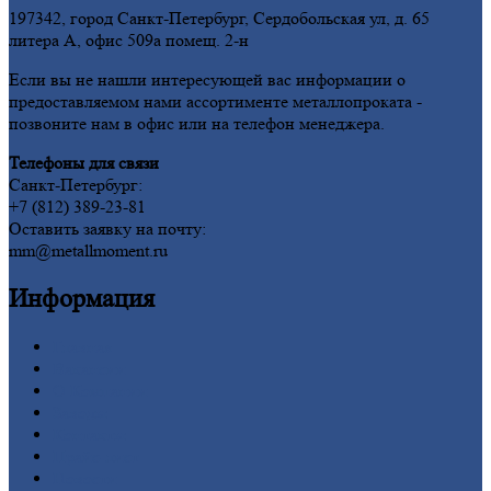
197342, город Санкт-Петербург, Сердобольская ул, д. 65
литера А, офис 509а помещ. 2-н
Если вы не нашли интересующей вас информации о
предоставляемом нами ассортименте металлопроката -
позвоните нам в офис или на телефон менеджера.
Телефоны для связи
Санкт-Петербург:
+7 (812) 389-23-81
Оставить заявку на почту:
mm@metallmoment.ru
Информация
Главная
Вакансии
О
Компании
Заводы
Контакты
Прайс-лист
Новости