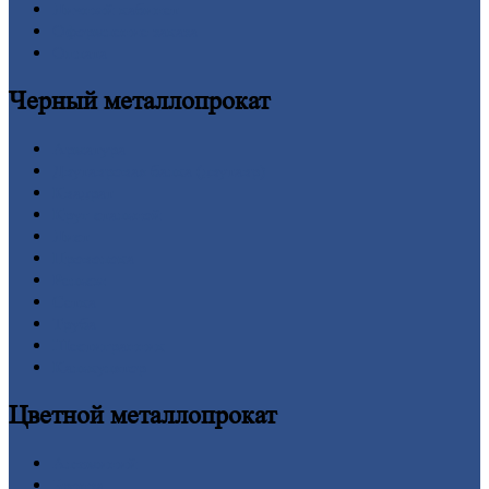
Личный
кабинет
Оформление
заказа
Оплата
Черный
металлопрокат
Арматура
Двутавровая
балка (двутавр)
Квадрат
Круг
стальной
Лист
Проволока
Рельсы
Сетка
Труба
Шестигранник
Калькулятор
Цветной
металлопрокат
Алюминий
Бронза