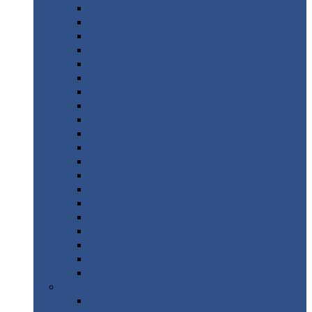
Монтеррей
Супермонтеррей
Макси
Экоррей
Монтекристо
Монтерроса
Трамонтана
Квинта
плюс
Квинта
плюс 3D
Квинта
уно
Монкатта
Классик
Классик
плюс
Ламонтерра
Ламонтерра
X
Ламонтерра
XL
Модерн
Камея
Квадро
Кредо
Доборные
элементы
Доборные
элементы с полимерным