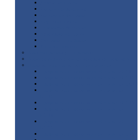
Дорожные
плиты
Каналы
непроходные
Ленточный
фундамент
Лифтовые
шахты
Перемычки
бетонные
Аэродромные
плиты
Фундаментные
блоки
Тепловые
камеры
Авиатехприемка
(РТ приемка)
Арочное
укрытие для конвейеров из профнастила
Профнастил
с нестандартной шириной
Профнастил
с нестандартной шириной С8
Профнастил
с нестандартной шириной С10
Профнастил
с нестандартной шириной СС10
Профнастил
с нестандартной шириной
МП10
Профнастил
с нестандартной шириной С15
Профнастил
с нестандартной шириной
МП18
Профнастил
с нестандартной шириной
МП20
Профнастил
с нестандартной шириной С18