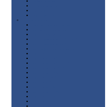
Труба
стальная
Уголок
стальной
Швеллер
Шестигранник
Листовой
прокат
Просечно-вытяжной
лист / ПВЛ
Лист
холоднокатаный
Лист
оцинкованный
Лист
горячекатаный Ст09Г2С
Лист
горячекатаный Ст3
Лист
рифленый: чечевицы
Лист
сталь 10Г2ФБЮ
Лист
сталь 10ХСНД
Лист
сталь 10ХСНД-12
Лист
сталь 12Х1МФ
Лист
сталь 12ХМ
Лист
сталь 16ГС
Лист
сталь 20
Лист
сталь 20К
Лист
сталь 20ЮЧ
Лист
сталь 20Х
Лист
сталь 22К
Лист
сталь 45