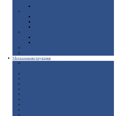
покрытием
Доборные
элементы оцинкованные
Евроштакетник
Штакетник
металлический полукруглый
Штакетник
металлический П-образный
Штакетник
металлический М-образный
Забор
металлический «Еврожалюзи»
Забор
жалюзи — Z
Забор
жалюзи — S
Сантехника
Рельсы
Металлоконструкции
Рамные
конструкции для дорожного
строительства
Быстровозводимые
здания
Металлоконструкции
для мостов
Технологические
металлоконструкции
Козловой
кран
Нестандартные
металлоконструкции
Решетки,
заборы и ограды
Прожекторные
мачты
Изготовление
лестниц из металла
Открытые
крановые эстакады