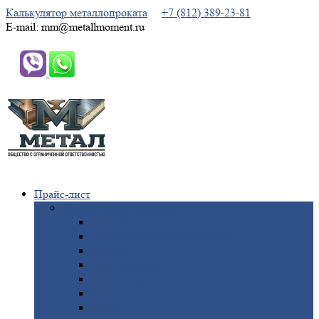
Калькулятор металлопроката
+7 (812) 389-23-81
E-mail: mm@metallmoment.ru
Прайс-лист
Черный
металлопрокат
Арматура
Двутавровая
балка (двутавр)
Квадрат
Круг
стальной
Полоса
стальная
Проволока
Сетка