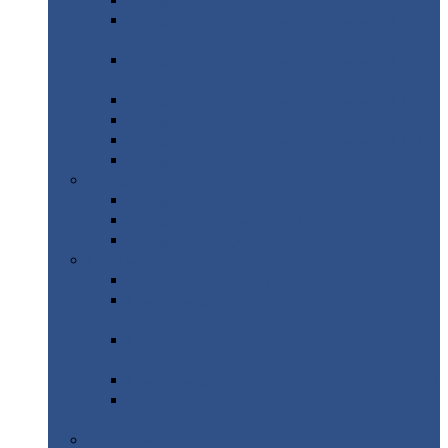
Профнастил
с нестандартной шириной С21
Профнастил
с нестандартной шириной
МП35
Профнастил
с нестандартной шириной
НС35
Профнастил
с нестандартной шириной С44
Профнастил
с нестандартной шириной Н60
Профнастил
с нестандартной шириной Н75
Профнастил
с нестандартной шириной Н114
Профнастил
Профнастил
для крыши
Профнастил
окрашенный
Профнастил
оцинкованный
Сэндвич-панели
Нестандартные
сэндвич панели
С
минераловатным утеплителем (
кровельные )
С
утеплителем из пенополистерола (
кровельные )
С
минераловатным утеплителем ( стеновые )
С
утеплителем из пенополистерола (
стеновые )
Металлочерепица