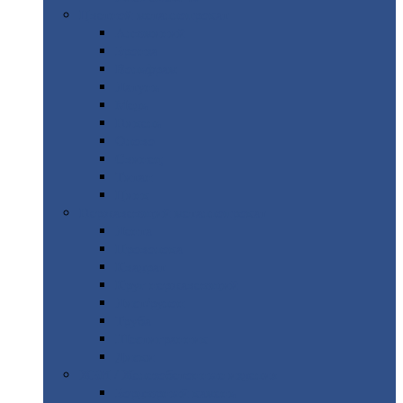
Цветной
металлопрокат
Алюминий
Бронза
Вольфрам
Латунь
Медь
Никель
Олово
Свинец
Титан
Цинк
Нержавеющий
металлопрокат
Лента
Проволока
Квадрат
Круг
нержавеющий
Лист/рулон
Труба
Шестигранник
Диски
ЖБИ
/ Железобетонные изделия
Бордюрный
камень