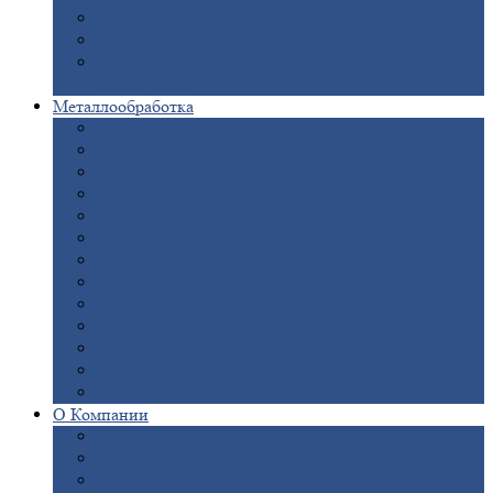
Опоры
ЛЭП
Дымовые
трубы
Закладные
детали для железобетонных
конструкций
Металлообработка
Анодировка
Горячее
цинкование
Лазерная
резка
Правка
плоского металлопроката
Продольно-поперечная
резка рулонов
Порошковая
покраска
Размотка
арматуры
Рубка
металла гильотиной
Резка
газом и плазмой
Сварочно-сборочные
работы
Токарная
обработка
Фрезерование
металла
Шлифовка
металла
О
Компании
Сертификаты
Новости
Вакансии