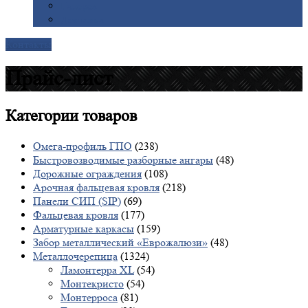
Галерея
Доставка
Контакты
Прайс-лист
Категории
товаров
Омега-профиль ГПО
(238)
Быстровозводимые разборные ангары
(48)
Дорожные ограждения
(108)
Арочная фальцевая кровля
(218)
Панели СИП (SIP)
(69)
Фальцевая кровля
(177)
Арматурные каркасы
(159)
Забор металлический «Еврожалюзи»
(48)
Металлочерепица
(1324)
Ламонтерра XL
(54)
Монтекристо
(54)
Монтерроса
(81)