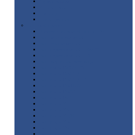
Труба
стальная
Уголок
стальной
Швеллер
Шестигранник
Листовой
прокат
Просечно-вытяжной
лист / ПВЛ
Лист
холоднокатаный
Лист
оцинкованный
Лист
горячекатаный Ст09Г2С
Лист
горячекатаный Ст3
Лист
рифленый: чечевицы
Лист
сталь 10Г2ФБЮ
Лист
сталь 10ХСНД
Лист
сталь 10ХСНД-12
Лист
сталь 12Х1МФ
Лист
сталь 12ХМ
Лист
сталь 16ГС
Лист
сталь 20
Лист
сталь 20К
Лист
сталь 20ЮЧ
Лист
сталь 20Х
Лист
сталь 22К
Лист
сталь 45