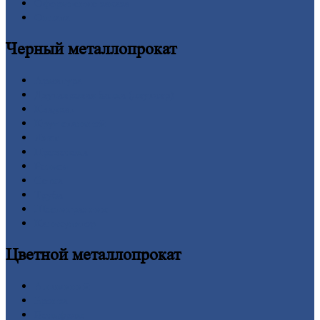
Оформление
заказа
Оплата
Черный
металлопрокат
Арматура
Двутавровая
балка (двутавр)
Квадрат
Круг
стальной
Лист
Проволока
Рельсы
Сетка
Труба
Шестигранник
Калькулятор
Цветной
металлопрокат
Алюминий
Бронза
Вольфрам