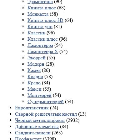
Трамонтана
(90)
Квинта плюс
(68)
Монкатта
(58)
Квинта плюс 3D
(64)
Квинта уно
(81)
Классик
(96)
Классик плюс
(96)
Ламонтерра
(54)
Ламонтерра X
(54)
Экоррей
(55)
Модерн
(28)
Камея
(86)
Квадро
(58)
Кредо
(84)
Макси
(55)
Монтеррей
(54)
Супермонтеррей
(54)
Евроштакетник
(74)
Сварной решетчатый настил
(13)
Черный металлопрокат
(2932)
Доборные элементы
(84)
Сэндвич-панели
(263)
Профнастил
(3398)