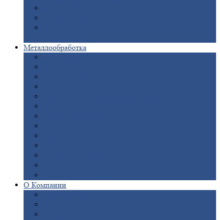
Опоры
ЛЭП
Дымовые
трубы
Закладные
детали для железобетонных
конструкций
Металлообработка
Анодировка
Горячее
цинкование
Лазерная
резка
Правка
плоского металлопроката
Продольно-поперечная
резка рулонов
Порошковая
покраска
Размотка
арматуры
Рубка
металла гильотиной
Резка
газом и плазмой
Сварочно-сборочные
работы
Токарная
обработка
Фрезерование
металла
Шлифовка
металла
О
Компании
Сертификаты
Новости
Вакансии