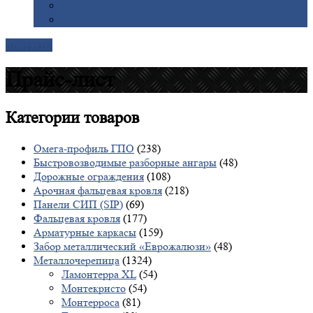
Галерея
Доставка
Контакты
Прайс-лист
Категории
товаров
Омега-профиль ГПО
(238)
Быстровозводимые разборные ангары
(48)
Дорожные ограждения
(108)
Арочная фальцевая кровля
(218)
Панели СИП (SIP)
(69)
Фальцевая кровля
(177)
Арматурные каркасы
(159)
Забор металлический «Еврожалюзи»
(48)
Металлочерепица
(1324)
Ламонтерра XL
(54)
Монтекристо
(54)
Монтерроса
(81)