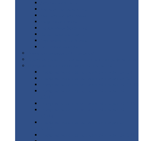
Дорожные
плиты
Каналы
непроходные
Ленточный
фундамент
Лифтовые
шахты
Перемычки
бетонные
Аэродромные
плиты
Фундаментные
блоки
Тепловые
камеры
Авиатехприемка
(РТ приемка)
Арочное
укрытие для конвейеров из профнастила
Профнастил
с нестандартной шириной
Профнастил
с нестандартной шириной С8
Профнастил
с нестандартной шириной С10
Профнастил
с нестандартной шириной СС10
Профнастил
с нестандартной шириной
МП10
Профнастил
с нестандартной шириной С15
Профнастил
с нестандартной шириной
МП18
Профнастил
с нестандартной шириной
МП20
Профнастил
с нестандартной шириной С18