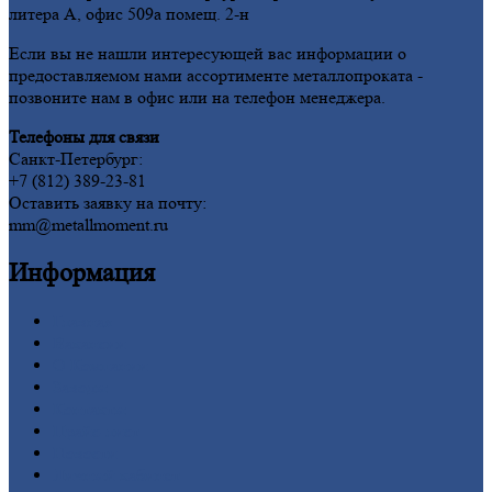
литера А, офис 509а помещ. 2-н
Если вы не нашли интересующей вас информации о
предоставляемом нами ассортименте металлопроката -
позвоните нам в офис или на телефон менеджера.
Телефоны для связи
Санкт-Петербург:
+7 (812) 389-23-81
Оставить заявку на почту:
mm@metallmoment.ru
Информация
Главная
Вакансии
О
Компании
Заводы
Контакты
Прайс-лист
Новости
Личный
кабинет