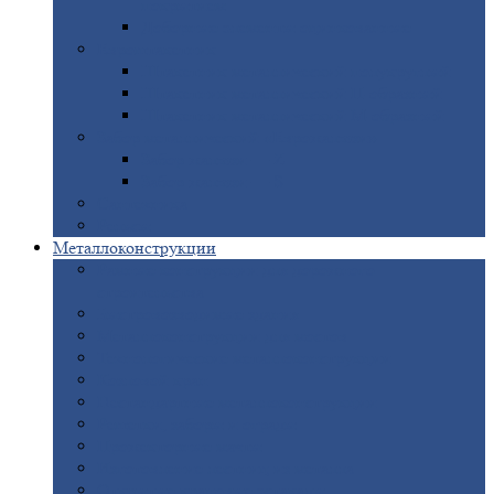
покрытием
Доборные
элементы оцинкованные
Евроштакетник
Штакетник
металлический полукруглый
Штакетник
металлический П-образный
Штакетник
металлический М-образный
Забор
металлический «Еврожалюзи»
Забор
жалюзи — Z
Забор
жалюзи — S
Сантехника
Рельсы
Металлоконструкции
Рамные
конструкции для дорожного
строительства
Быстровозводимые
здания
Металлоконструкции
для мостов
Технологические
металлоконструкции
Козловой
кран
Нестандартные
металлоконструкции
Решетки,
заборы и ограды
Прожекторные
мачты
Изготовление
лестниц из металла
Открытые
крановые эстакады