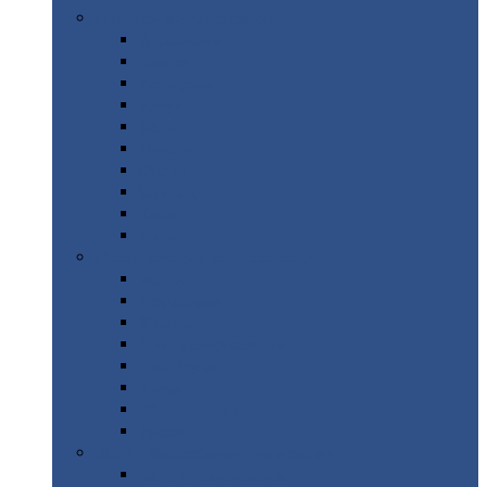
Цветной
металлопрокат
Алюминий
Бронза
Вольфрам
Латунь
Медь
Никель
Олово
Свинец
Титан
Цинк
Нержавеющий
металлопрокат
Лента
Проволока
Квадрат
Круг
нержавеющий
Лист/рулон
Труба
Шестигранник
Диски
ЖБИ
/ Железобетонные изделия
Бордюрный
камень