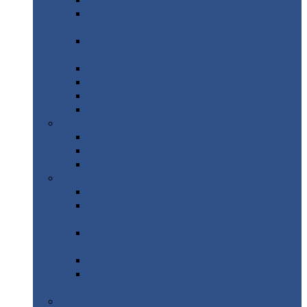
Профнастил
с нестандартной шириной С21
Профнастил
с нестандартной шириной
МП35
Профнастил
с нестандартной шириной
НС35
Профнастил
с нестандартной шириной С44
Профнастил
с нестандартной шириной Н60
Профнастил
с нестандартной шириной Н75
Профнастил
с нестандартной шириной Н114
Профнастил
Профнастил
для крыши
Профнастил
окрашенный
Профнастил
оцинкованный
Сэндвич-панели
Нестандартные
сэндвич панели
С
минераловатным утеплителем (
кровельные )
С
утеплителем из пенополистерола (
кровельные )
С
минераловатным утеплителем ( стеновые )
С
утеплителем из пенополистерола (
стеновые )
Металлочерепица