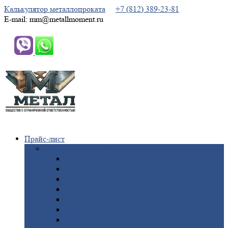
Калькулятор металлопроката
+7 (812) 389-23-81
E-mail: mm@metallmoment.ru
Прайс-лист
Черный
металлопрокат
Арматура
Двутавровая
балка (двутавр)
Квадрат
Круг
стальной
Полоса
стальная
Проволока
Сетка