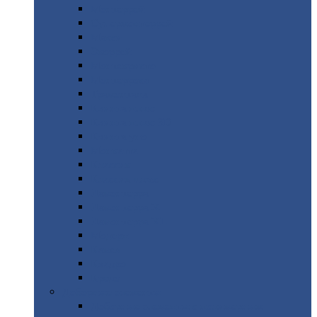
Монтеррей
Супермонтеррей
Макси
Экоррей
Монтекристо
Монтерроса
Трамонтана
Квинта
плюс
Квинта
плюс 3D
Квинта
уно
Монкатта
Классик
Классик
плюс
Ламонтерра
Ламонтерра
X
Ламонтерра
XL
Модерн
Камея
Квадро
Кредо
Доборные
элементы
Доборные
элементы с полимерным